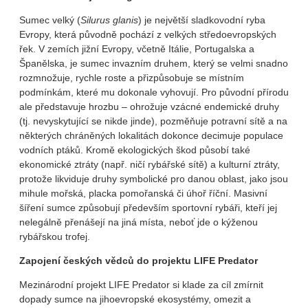
Sumec velký (
Silurus glanis
) je největší sladkovodní ryba
Evropy, která původně pochází z velkých středoevropských
řek. V zemích jižní Evropy, včetně Itálie, Portugalska a
Španělska, je sumec invazním druhem, který se velmi snadno
rozmnožuje, rychle roste a přizpůsobuje se místním
podmínkám, které mu dokonale vyhovují. Pro původní přírodu
ale představuje hrozbu – ohrožuje vzácné endemické druhy
(tj. nevyskytující se nikde jinde), pozměňuje potravní sítě a na
některých chráněných lokalitách dokonce decimuje populace
vodních ptáků. Kromě ekologických škod působí také
ekonomické ztráty (např. ničí rybářské sítě) a kulturní ztráty,
protože likviduje druhy symbolické pro danou oblast, jako jsou
mihule mořská, placka pomořanská či úhoř říční. Masivní
šíření sumce způsobují především sportovní rybáři, kteří jej
nelegálně přenášejí na jiná místa, neboť jde o kýženou
rybářskou trofej.
Zapojení českých vědců do projektu LIFE Predator
Mezinárodní projekt LIFE Predator si klade za cíl zmírnit
dopady sumce na jihoevropské ekosystémy, omezit a