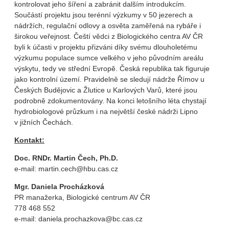
kontrolovat jeho šíření a zabránit dalším introdukcím.
Součástí projektu jsou terénní výzkumy v 50 jezerech a
nádržích, regulační odlovy a osvěta zaměřená na rybáře i
širokou veřejnost. Čeští vědci z Biologického centra AV ČR
byli k účasti v projektu přizváni díky svému dlouholetému
výzkumu populace sumce velkého v jeho původním areálu
výskytu, tedy ve střední Evropě. Česká republika tak figuruje
jako kontrolní území. Pravidelně se sledují nádrže Římov u
Českých Budějovic a Žlutice u Karlových Varů, které jsou
podrobně zdokumentovány. Na konci letošního léta chystají
hydrobiologové průzkum i na největší české nádrži Lipno
v jižních Čechách.
Kontakt:
Doc. RNDr. Martin Čech, Ph.D.
e-mail: martin.cech@hbu.cas.cz
Mgr. Daniela Procházková
PR manažerka, Biologické centrum AV ČR
778 468 552
e-mail: daniela.prochazkova@bc.cas.cz