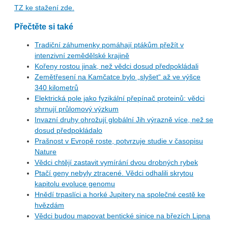
TZ ke stažení zde.
Přečtěte si také
Tradiční záhumenky pomáhají ptákům přežít v
intenzivní zemědělské krajině
Kořeny rostou jinak, než vědci dosud předpokládali
Zemětřesení na Kamčatce bylo „slyšet“ až ve výšce
340 kilometrů
Elektrická pole jako fyzikální přepínač proteinů: vědci
shrnují průlomový výzkum
Invazní druhy ohrožují globální Jih výrazně více, než se
dosud předpokládalo
Prašnost v Evropě roste, potvrzuje studie v časopisu
Nature
Vědci chtějí zastavit vymírání dvou drobných rybek
Ptačí geny nebyly ztracené. Vědci odhalili skrytou
kapitolu evoluce genomu
Hnědí trpaslíci a horké Jupitery na společné cestě ke
hvězdám
Vědci budou mapovat bentické sinice na březích Lipna