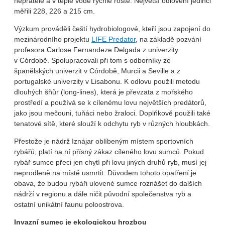
nepřátele a v teplé vodě rychle roste. Největší odlovení jedinci
měřili 228, 226 a 215 cm.
Výzkum prováděli čeští hydrobiologové, kteří jsou zapojení do
mezinárodního projektu
LIFE Predator
, na základě pozvání
profesora Carlose Fernandeze Delgada z univerzity
v Córdobě. Spolupracovali při tom s odborníky ze
španělských univerzit v Córdobě, Murcii a Seville a z
portugalské univerzity v Lisabonu. K odlovu použili metodu
dlouhých šňůr (long-lines), která je převzata z mořského
prostředí a používá se k cílenému lovu největších predátorů,
jako jsou mečouni, tuňáci nebo žraloci. Doplňkově použili také
tenatové sítě, které slouží k odchytu ryb v různých hloubkách.
Přestože je nádrž Iznájar oblíbeným místem sportovních
rybářů, platí na ní přísný zákaz cíleného lovu sumců. Pokud
rybář sumce přeci jen chytí při lovu jiných druhů ryb, musí jej
neprodleně na místě usmrtit. Důvodem tohoto opatření je
obava, že budou rybáři ulovené sumce roznášet do dalších
nádrží v regionu a dále ničit původní společenstva ryb a
ostatní unikátní faunu poloostrova.
Invazní sumec je ekologickou hrozbou