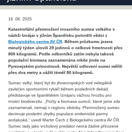
16. 06. 2025
Katastrofální přemnožení invazního sumce velkého v
nádrži Iznájar v jižním Španělsku potvrdili vědci z
Biologického centra AV ČR
. Během průzkumu jezera
minulý týden ulovili 29 jedinců o celkové hmotnosti přes
800 kilogramů. Podle odborníků zatím nebyla taková
populační biomasa zaznamenána nikde jinde na
Pyrenejském poloostrově. N
ejvětší odlovení sumci měřili
přes dva metry a vážili téměř 80 kilogramů.
Sumec velký, který byl do jihoevropských vod nelegálně
zavlečen sportovními rybáři během posledních dekád,
představuje ve španělském Iznájaru vážnou hrozbu pro
místní biodiverzitu. „Počty a biomasa sumců, které jsme zde
zaznamenali, nemají v regionu obdoby. Přemnožený sumec
decimuje poslední zbytky populace endemické parmy
andaluské,“ uvedl Martin Čech z Biologického centra AV ČR.
Sumec tady jako vrcholový predátor nemá žádné přirozené