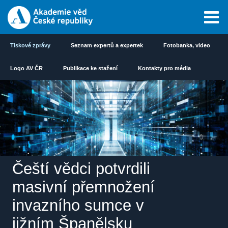
Tiskové zprávy
Seznam expertů a expertek
Fotobanka, video
Logo AV ČR
Publikace ke stažení
Kontakty pro média
Čeští vědci potvrdili
masivní přemnožení
invazního sumce v
jižním Španělsku