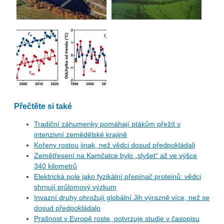
Přečtěte si také
Tradiční záhumenky pomáhají ptákům přežít v
intenzivní zemědělské krajině
Kořeny rostou jinak, než vědci dosud předpokládali
Zemětřesení na Kamčatce bylo „slyšet“ až ve výšce
340 kilometrů
Elektrická pole jako fyzikální přepínač proteinů: vědci
shrnují průlomový výzkum
Invazní druhy ohrožují globální Jih výrazně více, než se
dosud předpokládalo
Prašnost v Evropě roste, potvrzuje studie v časopisu