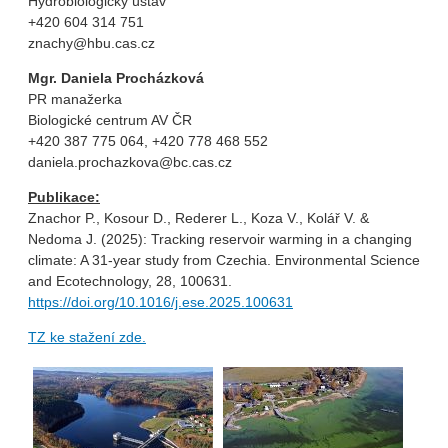
Hydrobiologický ústav
+420 604 314 751
znachy@hbu.cas.cz
Mgr. Daniela Procházková
PR manažerka
Biologické centrum AV ČR
+420 387 775 064, +420 778 468 552
daniela.prochazkova@bc.cas.cz
Publikace:
Znachor P., Kosour D., Rederer L., Koza V., Kolář V. &
Nedoma J. (2025): Tracking reservoir warming in a changing
climate: A 31-year study from Czechia. Environmental Science
and Ecotechnology, 28, 100631.
https://doi.org/10.1016/j.ese.2025.100631
TZ ke stažení zde.