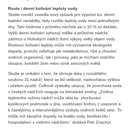
Roste i denní kolísání teploty vody
Studie rovněž zavedla nový způsob pro výpočet tzv. denní
teplotní variability, tedy rozdílu teploty vody mezi jednotlivými
dny. Tato hodnota v průměru narůstá asi o 10 % za dekádu.
Vyšší denní kolísání vykazují mělké a průtočné nádrže,
zatímco u hlubokých nádrží tlumí výkyvy velký objem vody.
Rostoucí kolísání teploty může mít významné ekologické
dopady, protože ovlivňuje jak metabolismus, růst a chování
vodních organismů, tak i procesy, jako je míchání vodního
sloupce, koloběh živin nebo vznik sinicových květů.
Studie je unikátní v tom, že shrnuje data z rozsáhlého
souboru 31 nádrží, které se liší velikostí, nadmořskou výškou
i účelem využití. Celkově výsledky ukazují, že povrchová voda
v českých nádržích reaguje na klimatické změny. „Změna
teplotního režimu nádrží může vést ke zhoršování
kyslíkových podmínek u dna, uvolňování fosforu z usazenin a
k častějšímu a intenzivnějšímu výskytu vodních květů sinic. To
může mít závažné dopady na kvalitu vody, biodiverzitu i
hospodaření s vodními nádržemi,“ dodává Petr Znachor.