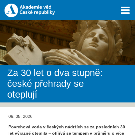
Za 30 let o dva stupně:
české přehrady se
oteplují
06. 05. 2026
Povrchová voda v českých nádržích se za posledních 30
let výrazně oteplila – ohřívá se tempem v průměru o více