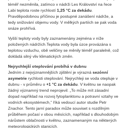
téměř nezměnila, zatímco v nádrži Les Království na řece
Labi teplota roste rychlostí
1,25 °C za dekádu
.
Pravděpodobnou příčinou je postupné zanášení nádrže, a
tedy snižování objemu vody. V mělkých partiích se pak voda
snáze prohřívá.
Vyšší teploty vody byly zaznamenány zejména v níže
položených nádržích.Teplota vody byla úzce provázána s
teplotou vzduchu, obě veličiny se měnily téměř paralelně, což
dokládá silný vliv klimatických změn.
Nejrychlejší oteplování probíhá v dubnu
Jedním z nejvýznamnějších zjištění je výrazná
sezónní
asymetrie
rychlosti oteplování. Nejrychleji se voda otepluje v
dubnu - v průměru o
+1 °C za dekádu
. V květnu se naopak
žádný významný trend neprojevil. „To může mít zásadní
dopad například na rozvoj fytoplanktonu a potravní vztahy ve
vodních ekosystémech,“ říká vedoucí autor studie Petr
Znachor. Tento jarní paradox může souviset s rozdílným
průběhem počasí v obou měsících, například s dlouhodobým
nárůstem oblačnosti v květnu, zaznamenaným na některých
meteorologických stanicích.