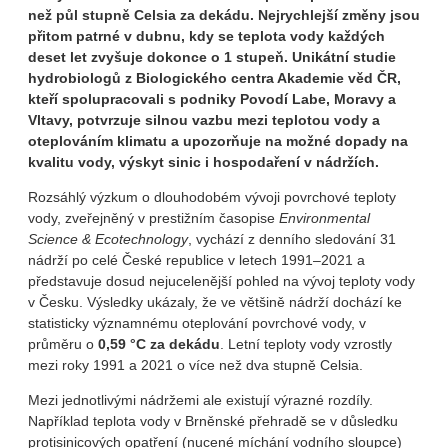
než půl stupně Celsia za dekádu. Nejrychlejší změny jsou
přitom patrné v dubnu, kdy se teplota vody každých
deset let zvyšuje dokonce o 1 stupeň. Unikátní studie
hydrobiologů z Biologického centra Akademie věd ČR,
kteří spolupracovali s podniky Povodí Labe, Moravy a
Vltavy, potvrzuje silnou vazbu mezi teplotou vody a
oteplováním klimatu a upozorňuje na možné dopady na
kvalitu vody, výskyt sinic i hospodaření v nádržích.
Rozsáhlý výzkum o dlouhodobém vývoji povrchové teploty
vody, zveřejněný v prestižním časopise
Environmental
Science & Ecotechnology
, vychází z denního sledování 31
nádrží po celé České republice v letech 1991–2021 a
představuje dosud nejucelenější pohled na vývoj teploty vody
v Česku. Výsledky ukázaly, že ve většině nádrží dochází ke
statisticky významnému oteplování povrchové vody, v
průměru o
0,59 °C za dekádu
. Letní teploty vody vzrostly
mezi roky 1991 a 2021 o více než dva stupně Celsia.
Mezi jednotlivými nádržemi ale existují výrazné rozdíly.
Například teplota vody v Brněnské přehradě se v důsledku
protisinicových opatření (nucené míchání vodního sloupce)