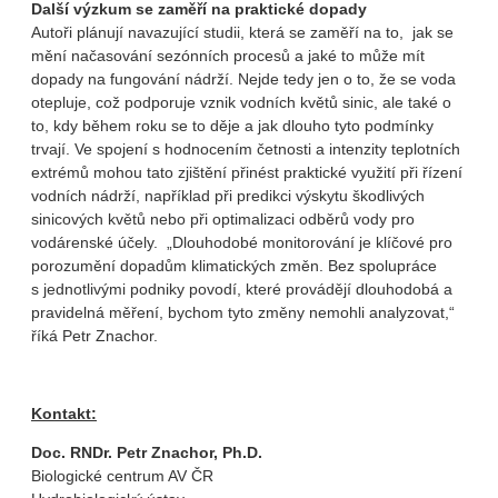
Další výzkum se zaměří na praktické dopady
Autoři plánují navazující studii, která se zaměří na to, jak se
mění načasování sezónních procesů a jaké to může mít
dopady na fungování nádrží. Nejde tedy jen o to, že se voda
otepluje, což podporuje vznik vodních květů sinic, ale také o
to, kdy během roku se to děje a jak dlouho tyto podmínky
trvají. Ve spojení s hodnocením četnosti a intenzity teplotních
extrémů mohou tato zjištění přinést praktické využití při řízení
vodních nádrží, například při predikci výskytu škodlivých
sinicových květů nebo při optimalizaci odběrů vody pro
vodárenské účely. „Dlouhodobé monitorování je klíčové pro
porozumění dopadům klimatických změn. Bez spolupráce
s jednotlivými podniky povodí, které provádějí dlouhodobá a
pravidelná měření, bychom tyto změny nemohli analyzovat,“
říká Petr Znachor.
Kontakt:
Doc. RNDr. Petr Znachor, Ph.D.
Biologické centrum AV ČR