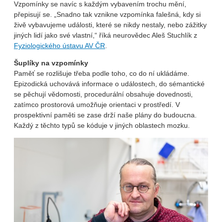
Vzpomínky se navíc s každým vybavením trochu mění,
přepisují se. „Snadno tak vznikne vzpomínka falešná, kdy si
živě vybavujeme události, které se nikdy nestaly, nebo zážitky
jiných lidí jako své vlastní,“ říká neurovědec Aleš Stuchlík z
Fyziologického ústavu AV ČR
.
Šuplíky na vzpomínky
Paměť se rozlišuje třeba podle toho, co do ní ukládáme.
Epizodická uchovává informace o událostech, do sémantické
se pěchují vědomosti, procedurální obsahuje dovednosti,
zatímco prostorová umožňuje orientaci v prostředí. V
prospektivní paměti se zase drží naše plány do budoucna.
Každý z těchto typů se kóduje v jiných oblastech mozku.