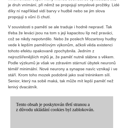
je druh vnímání, při němž se propojují smyslové prožitky. Lidé
díky ní například vidí barvy v hudbě nebo se jim slova
propojují s vůní či chutí.
V souvislosti s pamětí se ale traduje i hodně nepravd. Tak
třeba že leváci jsou na tom s její kapacitou líp než praváci,
což se nikdy nepotvrdilo. Nebo že poslech Mozartovy hudby
vede k lepším paměťovým výkonům, ačkoli věda existenci
tohoto efektu opakovaně zpochybnila. Jedním z
nejrozšířenějších mýtů je, že paměť nutně slábne s věkem.
Podle výzkumů je však ve zdravém stárnutí úbytek neuronů
téměř minimální. Nové neurony a synapse navíc vznikají i ve
stáří. Krom toho mozek podobně jako sval tréninkem sílí.
Senior, který na sobě maká, tak může mít lepší paměť než
lenivý dvacátník.