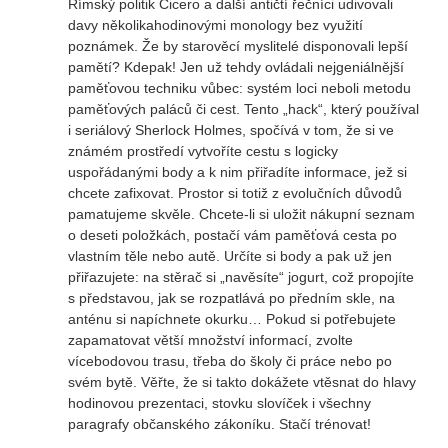
Římský politik Cicero a další antičtí řečníci udivovali
davy několikahodinovými monology bez využití
poznámek. Že by starověcí myslitelé disponovali lepší
pamětí? Kdepak! Jen už tehdy ovládali nejgeniálnější
paměťovou techniku vůbec: systém loci neboli metodu
paměťových paláců či cest. Tento „hack“, který používal
i seriálový Sherlock Holmes, spočívá v tom, že si ve
známém prostředí vytvoříte cestu s logicky
uspořádanými body a k nim přiřadíte informace, jež si
chcete zafixovat. Prostor si totiž z evolučních důvodů
pamatujeme skvěle. Chcete-li si uložit nákupní seznam
o deseti položkách, postačí vám paměťová cesta po
vlastním těle nebo autě. Určíte si body a pak už jen
přiřazujete: na stěrač si „navěsíte“ jogurt, což propojíte
s představou, jak se rozpatlává po předním skle, na
anténu si napíchnete okurku… Pokud si potřebujete
zapamatovat větší množství informací, zvolte
vícebodovou trasu, třeba do školy či práce nebo po
svém bytě. Věřte, že si takto dokážete vtěsnat do hlavy
hodinovou prezentaci, stovku slovíček i všechny
paragrafy občanského zákoníku. Stačí trénovat!