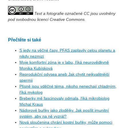
Text a fotografie označené CC jsou uvolněny
pod svobodnou licencí Creative Commons.
Přečtěte si také
S jedy na věčné časy. PFAS zaplavily celou planetu a
nikdy nezmizí
Moje komfortní zóna je v labu, říká neurovědkyně
Monika Kubísková
Reprodukční odysea aneb Jak chytit nejkvalitnější
spermii
Plísně jsou vděčné téma, nikoho nenechají chladným,
říká mykolog
Breberky mě fascinovaly odmala, říká mikrobiolog
Michal Kraus
Nádorové buňky jako zlodějky. Jak posílit imunitní
systém, aby na ně vyzrál?
Nová sloučenina chrání kostní buňky, může pomoci