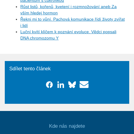
pacientům s cukrovkou
Růst listů, kořenů, kvetení i rozmnožování aneb Za
vším hledej hormon
Řekni mi to vůní. Pachová komunikace řídí životy zvířat
i lidí
Luční kvítí klíčem k poznání evoluce. Vědci popsali
DNA chromozomu Y
Sdílet tento článek
Kde nás najdete