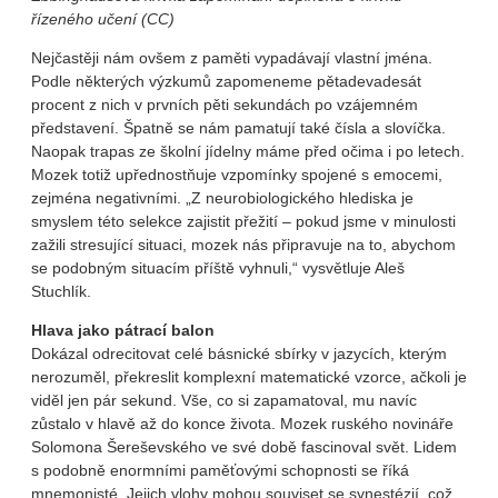
řízeného učení (CC)
Nejčastěji nám ovšem z paměti vypadávají vlastní jména.
Podle některých výzkumů zapomeneme pětadevadesát
procent z nich v prvních pěti sekundách po vzájemném
představení. Špatně se nám pamatují také čísla a slovíčka.
Naopak trapas ze školní jídelny máme před očima i po letech.
Mozek totiž upřednostňuje vzpomínky spojené s emocemi,
zejména negativními. „Z neurobiologického hlediska je
smyslem této selekce zajistit přežití – pokud jsme v minulosti
zažili stresující situaci, mozek nás připravuje na to, abychom
se podobným situacím příště vyhnuli,“ vysvětluje Aleš
Stuchlík.
Hlava jako pátrací balon
Dokázal odrecitovat celé básnické sbírky v jazycích, kterým
nerozuměl, překreslit komplexní matematické vzorce, ačkoli je
viděl jen pár sekund. Vše, co si zapamatoval, mu navíc
zůstalo v hlavě až do konce života. Mozek ruského novináře
Solomona Šereševského ve své době fascinoval svět. Lidem
s podobně enormními paměťovými schopnosti se říká
mnemonisté. Jejich vlohy mohou souviset se synestézií, což