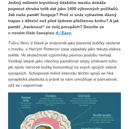
Jediný milimetr krychlový lidského mozku dokáže
pojmout zhruba tolik dat jako 1400 výkonných počítačů.
Jak naše paměť funguje? Proč si snáz vybavíme dávný
trapas z dětství než před týdnem přečtenou knihu? A jak
paměť „hacknout“ ve svůj prospěch? Dozvíte se
v novém čísle časopisu
A / Easy
.
Tvůrci filmu
V hlavě
je znázornili jako barevné kuličky uložené
v mozku, v
Harrym Potterovi
zase vypadaly jako tekutá vlákna
světla. Ve skutečnosti vzpomínky pevnou podobu nemají.
Vznikají stejně jako všechny paměťové stopy změnami toho,
jak spolu nervové buňky komunikují na svých spojích neboli
synapsích. Schopnosti měnit intenzitu těchto spojů se říká
synaptická plasticita a právě ta nám umožňuje si pamatovat,
učit se i zapomínat.