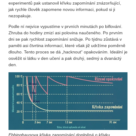
experimentů pak ustanovil křivku zapomínání znázorňující,
jak rychle člověk zapomene novou informaci, pokud si ji
nezopakuje.
Podle ní nejvíce vypustíme v prvních minutách po biflování.
Zhruba do hodiny zmizí asi polovina naučeného. Po prvním
dni se pak rychlost zapomínání snižuje. Po týdnu zůstává v
paměti asi čtvrtina informací, které však již udržíme poměrně
dlouho. Tento proces se dá „hacknout“ opakováním. Ideální je
osvěžit si látku v den učení a pak druhý, sedmý a dvanáctý
den.
Ebbinghausova křivka zapomínání doplněná o křivku