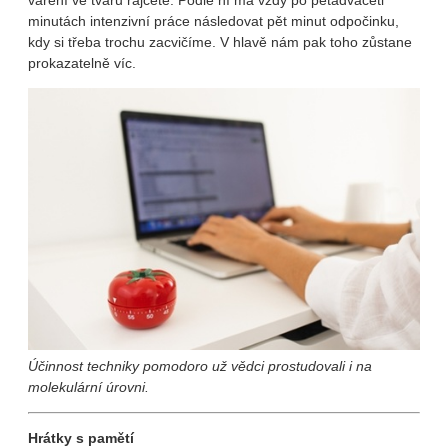
vaření ve tvaru rajčete. Podle ní má vždy po pětadvaceti
minutách intenzivní práce následovat pět minut odpočinku,
kdy si třeba trochu zacvičíme. V hlavě nám pak toho zůstane
prokazatelně víc.
Účinnost techniky pomodoro už vědci prostudovali i na
molekulární úrovni.
Hrátky s pamětí