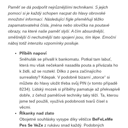
Paměť se dá podpořit nejrůznějšími technikami. S jejich
pomocí si je každý schopen nacpat do hlavy obrovské
množství informací. Následující fígle přeměňují těžko
zapamatovatelná čísla, jména nebo slovíčka na poutavé
obrazy, na které naše paměť slyší. A čím absurdnější,
směšnější či nechutnější tato spojení jsou, tím lépe. Emoční
náboj totiž intenzitu vzpomínky posiluje.
Příběh napoví
Sněhulák se přivalil k bankomatu. Potkal tam labuť,
která mu však nečekaně nasadila pouta a přivázala ho
k židli, až se roztekl. Dílko z pera začínajícího
surrealisty? Kdepak. V podobně bizarní „storce“ si
můžete do hlavy uložit třeba svůj PIN (v tomto případě
8234). Lidský mozek si příběhy pamatuje až překvapivě
dobře, z čehož paměťové techniky taky těží. Ta, kterou
jsme teď použili, využívá podobnosti tvarů čísel s
věcmi.
Říkanky nad zlato
Obojetné souhlásky vysype díky větičce
BeFeLeMe
Pes Se VeZe
z rukávu snad každý. Podobných