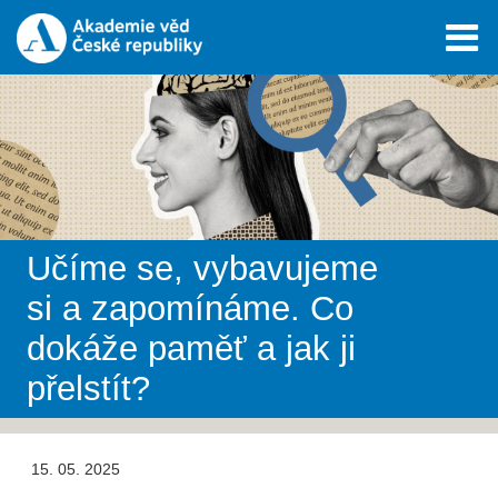
Učíme se, vybavujeme
si a zapomínáme. Co
dokáže paměť a jak ji
přelstít?
15. 05. 2025