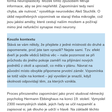
forma neuroplasticity. Mozek tímto způsobem filtruje
informace, aby se jimi nepřehltil. Zapomínání tedy není
chyba, ale nutnost,“ vysvětluje neurovědec Aleš Stuchlík. O
úklid nepotřebných vzpomínek se starají třeba mikroglie, což
jsou jakési améby, které cestují naším mozkem a požírají
mimo jiné nefunkční synapse mezi neurony.
Kouzlo kontextu
Stává se vám někdy, že přejdete z jedné místnosti do druhé a
zapomenete, proč jste tam vyrazili? Nejste sami. Tzv. efekt
dveří je podle vědců běžná věc – naše pozornost se při
průchodu do jiného pokoje zaměří na přijímání nových
podnětů z okolí a upozadí, co měla v plánu. Návrat na
původní místo obvykle připomene prvotní záměr. Vzpomínka
se totiž váže na kontext – její vyvolání je snazší, když
okolnosti odpovídají těm, za kterých vznikla.
Proces přirozeného zapomínání jako první studoval německý
psycholog Hermann Ebbinghaus na konci 19. století. Vymyslel
2300 nesmyslných slabik, jejich řady se učil nazpaměť a
zapisoval si, jak dlouho je udrží v hlavě. Na základě těchto