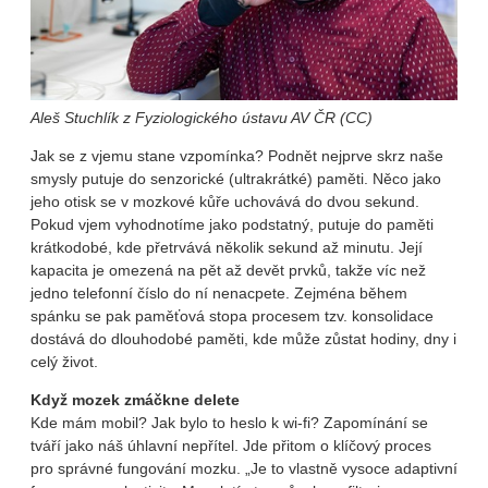
Aleš Stuchlík z Fyziologického ústavu AV ČR (CC)
Jak se z vjemu stane vzpomínka? Podnět nejprve skrz naše
smysly putuje do senzorické (ultrakrátké) paměti. Něco jako
jeho otisk se v mozkové kůře uchovává do dvou sekund.
Pokud vjem vyhodnotíme jako podstatný, putuje do paměti
krátkodobé, kde přetrvává několik sekund až minutu. Její
kapacita je omezená na pět až devět prvků, takže víc než
jedno telefonní číslo do ní nenacpete. Zejména během
spánku se pak paměťová stopa procesem tzv. konsolidace
dostává do dlouhodobé paměti, kde může zůstat hodiny, dny i
celý život.
Když mozek zmáčkne delete
Kde mám mobil? Jak bylo to heslo k wi-fi? Zapomínání se
tváří jako náš úhlavní nepřítel. Jde přitom o klíčový proces
pro správné fungování mozku. „Je to vlastně vysoce adaptivní