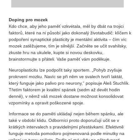
Doping pro mozek
Kdo chce, aby jeho paměť vzkvétala, měl by dbát na trojici
faktorů, které na ni působí jako dokonalý životabudič: klíčem k
podpoření synaptické plasticity je mentální aktivita – čím víc
mozek zatěžujeme, tím je silnější. Začněte se učit svahilsky,
zkuste hru na ukulele, kupte si novou deskovku,
brainstormujte s přáteli. Vaše paměť vám poděkuje.
Neuroplasticitu lze podpořit taky sportem. „Pohyb zvyšuje
prokrvení mozku. Navíc se při něm ve svalech tvoří laktát,
který funguje jako palivo pro neurony,“ popisuje Aleš Stuchlík.
Třetím faktorem je kvalitní spánek (sedm až devět hodin
denně), v němž váš mozek dostane možnost konsolidovat
vzpomínky a opravit poškozené spoje.
Informace se do paměti ukládají nejen během spánku, ale
také v období klidu. Odborníci proto doporučují učit se v
krátkých intervalech s pravidelnými přestávkami. Efektivně
funguje metoda pomodoro pojmenovaná podle minutky na