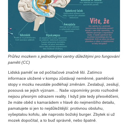
Průřez mozkem s jednotlivými centry důležitými pro fungování
paměti
(CC)
Lidská paměť se od počítačové značně liší. Zatímco
informace uložené v kompu zůstávají neměnné, paměťové
stopy v mozku neustále podléhají změnám. Zeslabují, zesilují,
posouvá se jejich význam… Naše vzpomínky proto rozhodně
nejsou přesným odrazem reality. I když jste tedy přesvědčeni,
že máte oběd s kamarádem v hlavě do nejmenšího detailu,
pamatujete si jen to nejdůležitější: protivnou obsluhu,
vyšeptalou kofolu, ale naprosto božský burger. Zbytek si už
mozek dopočítal, a to buď správně, nebo špatně.