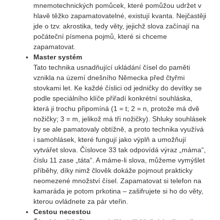
mnemotechnických pomůcek, které pomůžou udržet v
hlavě těžko zapamatovatelné, existují kvanta. Nejčastěji
jde o tzv. akrostika, tedy věty, jejichž slova začínají na
počáteční písmena pojmů, které si chceme
zapamatovat.
Master systém
Tato technika usnadňující ukládání čísel do paměti
vznikla na území dnešního Německa před čtyřmi
stovkami let. Ke každé číslici od jedničky do devítky se
podle speciálního klíče přiřadí konkrétní souhláska,
která ji trochu připomíná (1 = t; 2 = n, protože má dvě
nožičky; 3 = m, jelikož má tři nožičky). Shluky souhlásek
by se ale pamatovaly obtížně, a proto technika využívá
i samohlásek, které fungují jako výplň a umožňují
vytvářet slova. Číslovce 33 tak odpovídá výraz „máma“,
číslu 11 zase „táta“. A máme-li slova, můžeme vymýšlet
příběhy, díky nimž člověk dokáže pojmout prakticky
neomezené množství čísel. Zapamatovat si telefon na
kamaráda je potom prkotina – zašifrujete si ho do věty,
kterou ovládnete za pár vteřin.
Cestou necestou