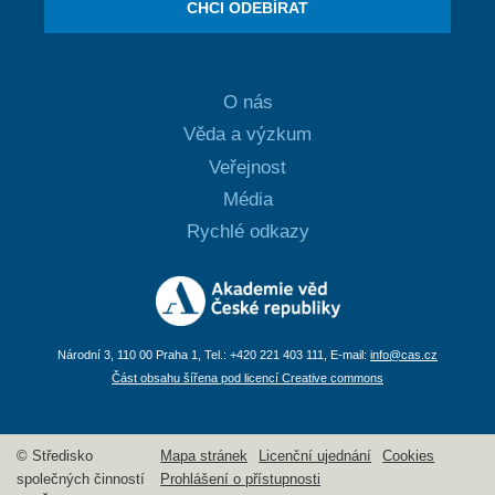
CHCI ODEBÍRAT
O nás
Věda a výzkum
Veřejnost
Média
Rychlé odkazy
Národní 3, 110 00 Praha 1, Tel.: +420 221 403 111, E-mail:
info@cas.cz
Část obsahu šířena pod licencí Creative commons
© Středisko
Mapa stránek
Licenční ujednání
Cookies
společných činností
Prohlášení o přístupnosti