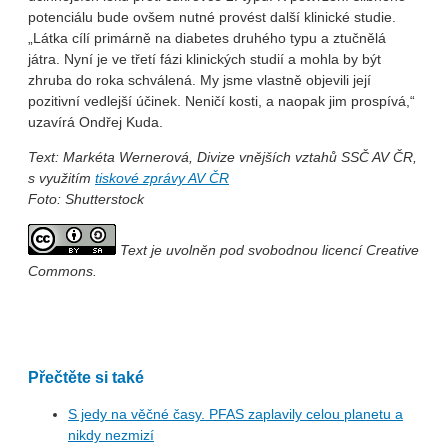
potenciálu bude ovšem nutné provést další klinické studie.
„Látka cílí primárně na diabetes druhého typu a ztučnělá
játra. Nyní je ve třetí fázi klinických studií a mohla by být
zhruba do roka schválená. My jsme vlastně objevili její
pozitivní vedlejší účinek. Neničí kosti, a naopak jim prospívá,“
uzavírá Ondřej Kuda.
Text: Markéta Wernerová, Divize vnějších vztahů SSČ AV ČR,
s využitím
tiskové zprávy AV ČR
Foto: Shutterstock
Text je uvolněn pod svobodnou licencí Creative
Commons.
Přečtěte si také
S jedy na věčné časy. PFAS zaplavily celou planetu a
nikdy nezmizí