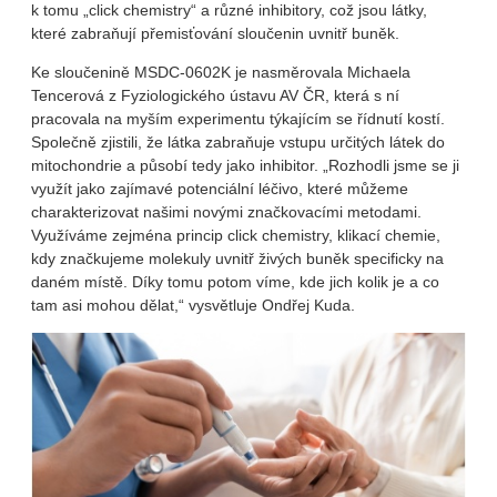
k tomu „click chemistry“ a různé inhibitory, což jsou látky,
které zabraňují přemisťování sloučenin uvnitř buněk.
Ke sloučenině MSDC-0602K je nasměrovala Michaela
Tencerová z Fyziologického ústavu AV ČR, která s ní
pracovala na myším experimentu týkajícím se řídnutí kostí.
Společně zjistili, že látka zabraňuje vstupu určitých látek do
mitochondrie a působí tedy jako inhibitor. „Rozhodli jsme se ji
využít jako zajímavé potenciální léčivo, které můžeme
charakterizovat našimi novými značkovacími metodami.
Využíváme zejména princip click chemistry, klikací chemie,
kdy značkujeme molekuly uvnitř živých buněk specificky na
daném místě. Díky tomu potom víme, kde jich kolik je a co
tam asi mohou dělat,“ vysvětluje Ondřej Kuda.