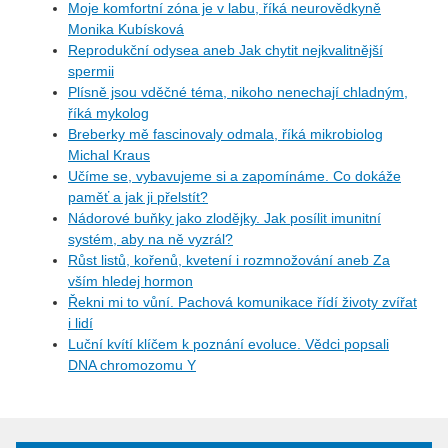
Moje komfortní zóna je v labu, říká neurovědkyně
Monika Kubísková
Reprodukční odysea aneb Jak chytit nejkvalitnější
spermii
Plísně jsou vděčné téma, nikoho nenechají chladným,
říká mykolog
Breberky mě fascinovaly odmala, říká mikrobiolog
Michal Kraus
Učíme se, vybavujeme si a zapomínáme. Co dokáže
paměť a jak ji přelstít?
Nádorové buňky jako zlodějky. Jak posílit imunitní
systém, aby na ně vyzrál?
Růst listů, kořenů, kvetení i rozmnožování aneb Za
vším hledej hormon
Řekni mi to vůní. Pachová komunikace řídí životy zvířat
i lidí
Luční kvítí klíčem k poznání evoluce. Vědci popsali
DNA chromozomu Y