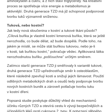
aminokyselin a cukrů, a z nich staví triglyceridy. Na kreativní
proces se spotřebuje více energie a metabolismus je
aktivnější. Druhá generace TZD má již schopnost podporovat
tvorbu tuků významně sníženou.
Tuková, nebo kostní?
Jak tedy nová sloučenina v kostní a tukové tkáni působí?
„Cílová buňka je vlastně kostní kmenová buňka, která se ještě
nerozhodla, co bude dělat, až bude dospělá. Podle toho, na
jakém je místě, se může stát buňkou tukovou, nebo je-li
v kosti, tak buňkou kostní,“ pokračuje vědec. Aplikovaná látka
nerozhodnutou buňku „pošťouchne“ určitým směrem.
Zatímco starší generace TZD ji směřovaly k variantě tukové,
druhá generace TZD upřednostňuje směr k osteoblastům,
které následně zpevňují kosti a snižují jejich lámavost. Použití
odlišných metabolických drah a osudů tedy podporuje tvorbu
nových kostních buněk a zároveň potlačuje tvorbu tuku
v kostní dřeni.
Popsaná studie poskytuje důležitý vhled do mechanismů
účinku různých TZD a otevírá cestu k vývoji bezpečnějších a
účinnějších léků proti cukrovce 2. typu. K potvrzení slibného