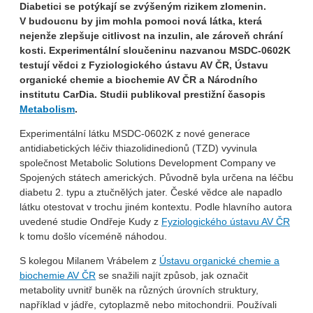
Diabetici se potýkají se zvýšeným rizikem zlomenin.
V budoucnu by jim mohla pomoci nová látka, která
nejenže zlepšuje citlivost na inzulin, ale zároveň chrání
kosti. Experimentální sloučeninu nazvanou MSDC-0602K
testují vědci z Fyziologického ústavu AV ČR, Ústavu
organické chemie a biochemie AV ČR a Národního
institutu CarDia. Studii publikoval prestižní časopis
Metabolism
.
Experimentální látku MSDC-0602K z nové generace
antidiabetických léčiv thiazolidinedionů (TZD) vyvinula
společnost Metabolic Solutions Development Company ve
Spojených státech amerických. Původně byla určena na léčbu
diabetu 2. typu a ztučnělých jater. České vědce ale napadlo
látku otestovat v trochu jiném kontextu. Podle hlavního autora
uvedené studie Ondřeje Kudy z
Fyziologického ústavu AV ČR
k tomu došlo víceméně náhodou.
S kolegou Milanem Vrábelem z
Ústavu organické chemie a
biochemie AV ČR
se snažili najít způsob, jak označit
metabolity uvnitř buněk na různých úrovních struktury,
například v jádře, cytoplazmě nebo mitochondrii. Používali