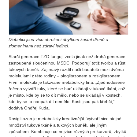
Diabetici jsou více ohroženi úbytkem kostní dřeně a
zlomeninami než zdraví jedinci.
Starší generace TZD fungují zcela jinak než druhá generace
zastoupená sloučeninou MSDC. Podporují totiž tvorbu a růst
tukových buněk. Zajímavý rozdíl našli badatelé mezi dvěma
molekulami z této rodiny – pioglitazonem a rosiglitazonem.
První molekula je takzvaně metabolicky líná. „Zjednodušeně
řečeno vytváří tuky, které se buď ukládají v tukové tkáni, což
je místo, kde by se to dít mělo, nebo se ukládají v kostech,
kde by se to naopak dít nemělo. Kosti jsou pak křehčí,“
dodává Ondřej Kuda.
Rosiglitazon je metabolicky kreativnější. Vytvoří sice stejné
množství tukové tkáně a tukových buněk, ale jiným
způsobem. Kombinuje co nejvíce různých prekurzorů, zbytků