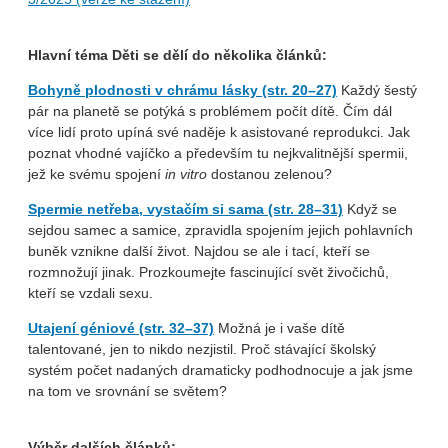
Hlavní téma Děti se dělí do několika článků:
Bohyně plodnosti v chrámu lásky (str. 20–27)
Každý šestý
pár na planetě se potýká s problémem počít dítě. Čím dál
více lidí proto upíná své naděje k asistované reprodukci. Jak
poznat vhodné vajíčko a především tu nejkvalitnější spermii,
jež ke svému spojení
in vitro
dostanou zelenou?
Spermie netřeba, vystačím si sama (str. 28–31)
Když se
sejdou samec a samice, zpravidla spojením jejich pohlavních
buněk vznikne další život. Najdou se ale i tací, kteří se
rozmnožují jinak. Prozkoumejte fascinující svět živočichů,
kteří se vzdali sexu.
Utajení géniové (str. 32–37)
Možná je i vaše dítě
talentované, jen to nikdo nezjistil. Proč stávající školský
systém počet nadaných dramaticky podhodnocuje a jak jsme
na tom ve srovnání se světem?
Výběr dalších článků: