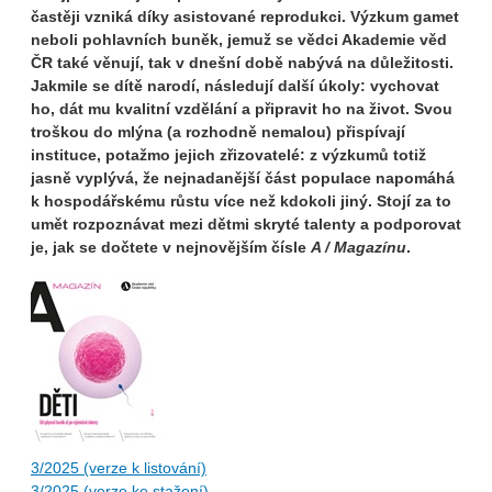
častěji vzniká díky asistované reprodukci. Výzkum gamet
neboli pohlavních buněk, jemuž se vědci Akademie věd
ČR také věnují, tak v dnešní době nabývá na důležitosti.
Jakmile se dítě narodí, následují další úkoly: vychovat
ho, dát mu kvalitní vzdělání a připravit ho na život. Svou
troškou do mlýna (a rozhodně nemalou) přispívají
instituce, potažmo jejich zřizovatelé: z výzkumů totiž
jasně vyplývá, že nejnadanější část populace napomáhá
k hospodářskému růstu více než kdokoli jiný. Stojí za to
umět rozpoznávat mezi dětmi skryté talenty a podporovat
je, jak se dočtete v nejnovějším čísle
A / Magazínu
.
3/2025 (verze k listování)
3/2025 (verze ke stažení)