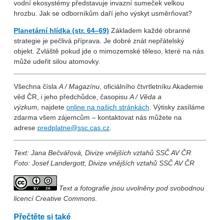
vodní ekosystémy představuje invazní sumeček velkou
hrozbu. Jak se odborníkům daří jeho výskyt usměrňovat?
Planetární hlídka (str. 64–69)
Základem každé obranné
strategie je pečlivá příprava. Je dobré znát nepřátelský
objekt. Zvláště pokud jde o mimozemské těleso, které na nás
může udeřit silou atomovky.
Všechna čísla
A / Magazínu
, oficiálního čtvrtletníku Akademie
věd ČR, i jeho předchůdce, časopisu
A / Věda a
výzkum,
najdete
online na našich stránkách
. Výtisky zasíláme
zdarma všem zájemcům – kontaktovat nás můžete na
adrese
predplatne@ssc.cas.cz
.
Text: Jana Bečvářová, Divize vnějších vztahů SSČ AV ČR
Foto: Josef Landergott, Divize vnějších vztahů SSČ AV ČR
Text a fotografie jsou uvolněny pod svobodnou
licencí Creative Commons.
Přečtěte si také