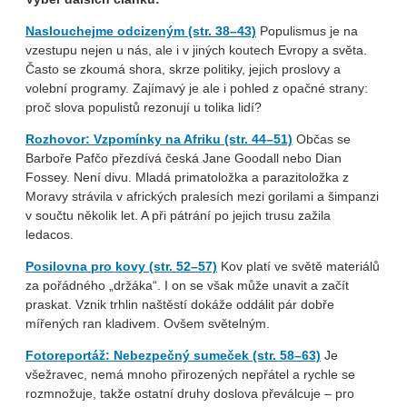
Naslouchejme odcizeným (str. 38–43)
Populismus je na
vzestupu nejen u nás, ale i v jiných koutech Evropy a světa.
Často se zkoumá shora, skrze politiky, jejich proslovy a
volební programy. Zajímavý je ale i pohled z opačné strany:
proč slova populistů rezonují u tolika lidí?
Rozhovor: Vzpomínky na Afriku (str. 44–51)
Občas se
Barboře Pafčo přezdívá česká Jane Goodall nebo Dian
Fossey. Není divu. Mladá primatoložka a parazitoložka z
Moravy strávila v afrických pralesích mezi gorilami a šimpanzi
v součtu několik let. A při pátrání po jejich trusu zažila
ledacos.
Posilovna pro kovy (str. 52–57)
Kov platí ve světě materiálů
za pořádného „držáka“. I on se však může unavit a začít
praskat. Vznik trhlin naštěstí dokáže oddálit pár dobře
mířených ran kladivem. Ovšem světelným.
Fotoreportáž: Nebezpečný sumeček (str. 58–63)
Je
všežravec, nemá mnoho přirozených nepřátel a rychle se
rozmnožuje, takže ostatní druhy doslova převálcuje – pro