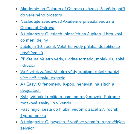
Akademie na Colours of Ostrava ukázala, že věda patří
do veřejného prostoru
Následujte zvědavost! Akademie přivezla vědu na
Colous of Ostrava
A / Magazín: O jedech, blescích na Jupiteru i broukovi,
co mění dějiny
Jubilejní 10. ročník Veletrhu vědy přilákal desetitisíce
návštěvníků
Přijďte na Veletrh vědy, uvidíte tornádo, molekulu, špitál
i družici
Ve čtvrtek začíná Veletrh vědy, jubilejní ročník nabízí
více než stovku expozic
A / Easy: O fenoménu K-pop, nenávisti na sítích a
dvojčatech
Kvíz, virtuální realita a osmimetrový mozek. Potrapte
mozkové závity i o víkendu
Fascinující cesta do hlubin vědomí: začal 27. ročník
Týdne mozku
A / Magazín: O jazycích, životě ve vesmíru a pravěkých
želvách