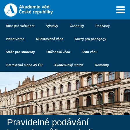
Akce pro veřejnost
Výstavy
Časopisy
Podcasty
Videotvorba
NEZkreslená věda
Kurzy pro pedagogy
Stáže pro studenty
Občanská věda
Jedu vědu
Interaktivní mapa AV ČR
Akademický merch
Kontakty
Pravidelné podávání