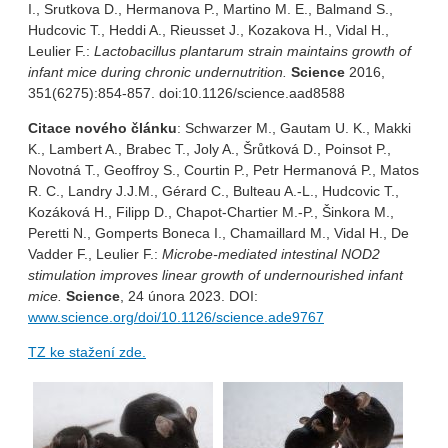
I., Srutkova D., Hermanova P., Martino M. E., Balmand S.,
Hudcovic T., Heddi A., Rieusset J., Kozakova H., Vidal H.,
Leulier F.:
Lactobacillus plantarum strain maintains growth of
infant mice during chronic undernutrition.
Science
2016,
351(6275):854-857. doi:10.1126/science.aad8588
Citace nového článku
: Schwarzer M., Gautam U. K., Makki
K., Lambert A., Brabec T., Joly A., Šrůtková D., Poinsot P.,
Novotná T., Geoffroy S., Courtin P., Petr Hermanová P., Matos
R. C., Landry J.J.M., Gérard C., Bulteau A.-L., Hudcovic T.,
Kozáková H., Filipp D., Chapot-Chartier M.-P., Šinkora M.,
Peretti N., Gomperts Boneca I., Chamaillard M., Vidal H., De
Vadder F., Leulier F.:
Microbe-mediated intestinal NOD2
stimulation improves linear growth of undernourished infant
mice.
Science
, 24 února 2023. DOI:
www.science.org/doi/10.1126/science.ade9767
TZ ke stažení zde.