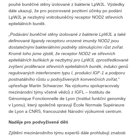
pouhé buněčné stěny izolované z bakterie LpWJL. Výsledky
dále ukazují, že pro pozorované pozitivní účinky po podání
LpWJL je nezbytný vnitrobuněčný receptor NOD2 střevních
epiteliálních buněk.
„Podávání buněčné stěny izolované z bakterie LpWJL a také
definované ligandy receptoru vrozené imunity NOD2 jsou
dostatečnými bakteriálními podněty stimulujícími růst zvířat.
Kromě toho jsme zjistili, že receptor NOD2 ve střevních
epiteliálních buňkách je nezbytný pro LpWJL zprostředkované
zvýšení proliferace střevních epiteliálních buněk, indukci genů
regulovaných interferonem typu I, produkci IGF-1 a podporu
postnatálního růstu u podvyživených konvenčních zvířat,“
upřesňuje Martin Schwarzer. Na výzkumu spolupracovaly
mezinárodní týmy včetně vědců z IGFL – Institutu de
Génomique Fonctionnelle de Lyon (Institut funkční genomiky
v Lyonu), který společně spravují École Normale Supérieure
de Lyon a CNRS, francouzské Národní výzkumné centrum.
Naděje pro podvyživené děti
Zjištění mezinárodního týmu expertů dále prohlubují znalosti