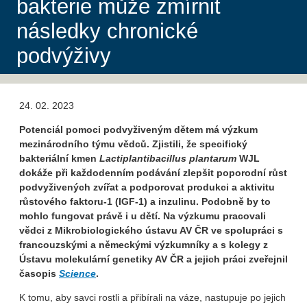
bakterie může zmírnit
následky chronické
podvýživy
24. 02. 2023
Potenciál pomoci podvyživeným dětem má výzkum
mezinárodního týmu vědců. Zjistili, že specifický
bakteriální kmen
Lactiplantibacillus plantarum
WJL
dokáže při každodenním podávání zlepšit poporodní růst
podvyživených zvířat a podporovat produkci a aktivitu
růstového faktoru-1 (IGF-1) a inzulinu. Podobně by to
mohlo fungovat právě i u dětí. Na výzkumu pracovali
vědci z Mikrobiologického ústavu AV ČR ve spolupráci s
francouzskými a německými výzkumníky a s kolegy z
Ústavu molekulární genetiky AV ČR a jejich práci zveřejnil
časopis
Science
.
K tomu, aby savci rostli a přibírali na váze, nastupuje po jejich