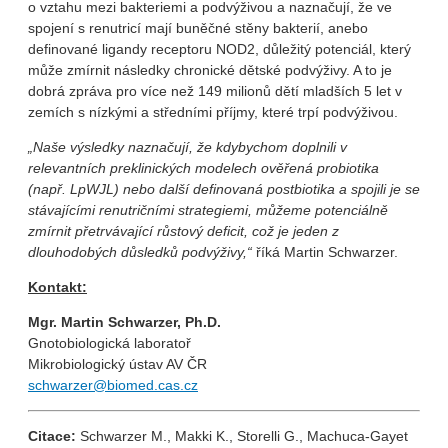
o vztahu mezi bakteriemi a podvýživou a naznačují, že ve
spojení s renutricí mají buněčné stěny bakterií, anebo
definované ligandy receptoru NOD2, důležitý potenciál, který
může zmírnit následky chronické dětské podvýživy. A to je
dobrá zpráva pro více než 149 milionů dětí mladších 5 let v
zemích s nízkými a středními příjmy, které trpí podvýživou.
„Naše výsledky naznačují, že kdybychom doplnili v
relevantních preklinických modelech ověřená probiotika
(např. LpWJL) nebo další definovaná postbiotika a spojili je se
stávajícími renutričními strategiemi, můžeme potenciálně
zmírnit přetrvávající růstový deficit, což je jeden z
dlouhodobých důsledků podvýživy,“
říká Martin Schwarzer.
Kontakt:
Mgr. Martin Schwarzer, Ph.D.
Gnotobiologická laboratoř
Mikrobiologický ústav AV ČR
schwarzer@biomed.cas.cz
Citace:
Schwarzer M., Makki K., Storelli G., Machuca-Gayet