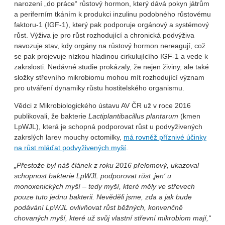
narození „do práce“ růstový hormon, který dává pokyn játrům
a periferním tkáním k produkci inzulinu podobného růstovému
faktoru-1 (IGF-1), který pak podporuje orgánový a systémový
růst. Výživa je pro růst rozhodující a chronická podvýživa
navozuje stav, kdy orgány na růstový hormon nereagují, což
se pak projevuje nízkou hladinou cirkulujícího IGF-1 a vede k
zakrslosti. Nedávné studie prokázaly, že nejen živiny, ale také
složky střevního mikrobiomu mohou mít rozhodující význam
pro utváření dynamiky růstu hostitelského organismu.
Vědci z Mikrobiologického ústavu AV ČR už v roce 2016
publikovali, že bakterie
Lactiplantibacillus plantarum
(kmen
LpWJL), která je schopná podporovat růst u podvyživených
zakrslých larev mouchy octomilky,
má rovněž příznivé účinky
na růst mláďat podvyživených myší
.
„
Přestože byl náš článek z roku 2016 přelomový, ukazoval
schopnost bakterie LpWJL podporovat růst ‚jen‘ u
monoxenických myší – tedy myší, které měly ve střevech
pouze tuto jednu bakterii. Nevěděli jsme, zda a jak bude
podávání LpWJL ovlivňovat růst běžných, konvenčně
chovaných myší, které už svůj vlastní střevní mikrobiom mají,“