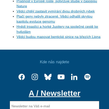
Prašnost v Evropě roste, potvrzuje studie v časopisu
Nature
Vědci chtějí zastavit vymírání dvou drobných rybek
Ptačí geny nebyly ztracené. Vědci odhalili skrytou
kapitolu evoluce genomu
Hnědí trpaslíci a horké Jupitery na společné cestě ke
hvězdám
Vědci budou mapovat bentické sinice na březích Lipna
Kde nás najdete
A / Newsletter