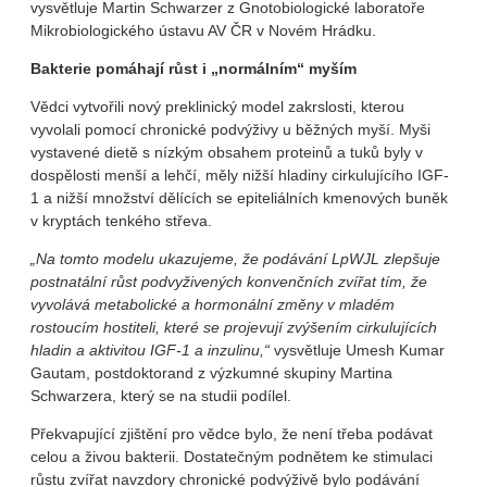
vysvětluje Martin Schwarzer z Gnotobiologické laboratoře
Mikrobiologického ústavu AV ČR v Novém Hrádku.
Bakterie pomáhají růst i „normálním“ myším
Vědci vytvořili nový preklinický model zakrslosti, kterou
vyvolali pomocí chronické podvýživy u běžných myší. Myši
vystavené dietě s nízkým obsahem proteinů a tuků byly v
dospělosti menší a lehčí, měly nižší hladiny cirkulujícího IGF-
1 a nižší množství dělících se epiteliálních kmenových buněk
v kryptách tenkého střeva.
„Na tomto modelu ukazujeme, že podávání LpWJL zlepšuje
postnatální růst podvyživených konvenčních zvířat tím, že
vyvolává metabolické a hormonální změny v mladém
rostoucím hostiteli, které se projevují zvýšením cirkulujících
hladin a aktivitou IGF-1 a inzulinu,“
vysvětluje Umesh Kumar
Gautam, postdoktorand z výzkumné skupiny Martina
Schwarzera, který se na studii podílel.
Překvapující zjištění pro vědce bylo, že není třeba podávat
celou a živou bakterii. Dostatečným podnětem ke stimulaci
růstu zvířat navzdory chronické podvýživě bylo podávání