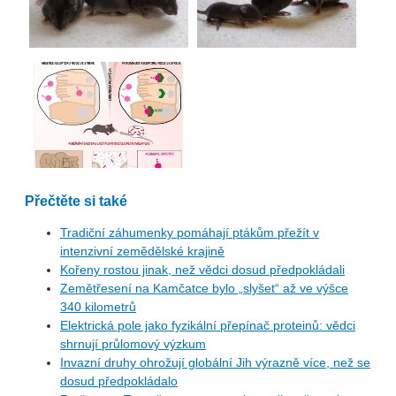
Přečtěte si také
Tradiční záhumenky pomáhají ptákům přežít v
intenzivní zemědělské krajině
Kořeny rostou jinak, než vědci dosud předpokládali
Zemětřesení na Kamčatce bylo „slyšet“ až ve výšce
340 kilometrů
Elektrická pole jako fyzikální přepínač proteinů: vědci
shrnují průlomový výzkum
Invazní druhy ohrožují globální Jih výrazně více, než se
dosud předpokládalo