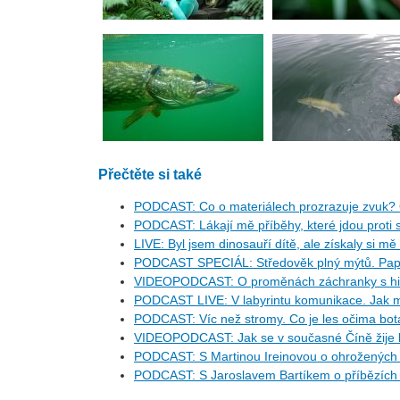
Přečtěte si také
PODCAST: Co o materiálech prozrazuje zvuk? 
PODCAST: Lákají mě příběhy, které jdou proti s
LIVE: Byl jsem dinosauří dítě, ale získaly si mě
PODCAST SPECIÁL: Středověk plný mýtů. Pape
VIDEOPODCAST: O proměnách záchranky s his
PODCAST LIVE: V labyrintu komunikace. Jak m
PODCAST: Víc než stromy. Co je les očima bo
VIDEOPODCAST: Jak se v současné Číně žije l
PODCAST: S Martinou Ireinovou o ohrožených d
PODCAST: S Jaroslavem Bartíkem o příbězích 