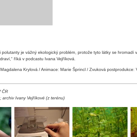
olutanty je vážný ekologický problém, protože tyto látky se hromadí v
zdraví,“ říká v podcastu Ivana Vejříková.
 Magdalena Krylová / Animace: Marie Šprincl / Zvuková postprodukce: V
AV ČR
 archiv Ivany Vejříkové (z terénu)