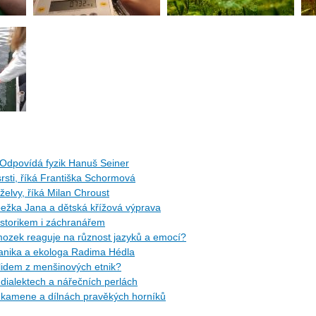
Odpovídá fyzik Hanuš Seiner
rsti, říká Františka Schormová
 želvy, říká Milan Chroust
žka Jana a dětská křížová výprava
torikem i záchranářem
ozek reaguje na různost jazyků a emocí?
tanika a ekologa Radima Hédla
idem z menšinových etnik?
ialektech a nářečních perlách
kamene a dílnách pravěkých horníků