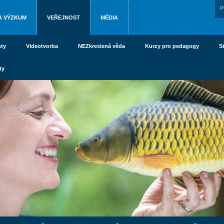
P
A VÝZKUM
VEŘEJNOST
MÉDIA
ty
Videotvorba
NEZkreslená věda
Kurzy pro pedagogy
S
ty