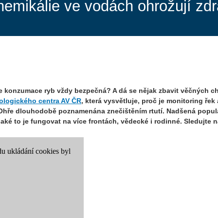
ikálie ve vodách ohrožují zdra
Je konzumace ryb vždy bezpečná? A dá se nějak zbavit věčných ch
ologického centra AV ČR
, která vysvětluje, proč je monitoring ře
Ohře dlouhodobě poznamenána znečištěním rtutí. Nadšená populariz
aké to je fungovat na více frontách, vědecké i rodinné. Sledujte 