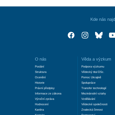
Kde nás najd
O nás
Věda a výzkum
Poslání
Podpora výzkumu
Struktura
Vědecký titul DSc.
Ocenění
Pomoc Ukrajině
Historie
Spolupráce
Právní předpisy
Transfer technologií
Informace ze zákona
Mezinárodní vztahy
Výroční zpráva
Vzdělávání
Hodnocení
Vědecké společnosti
Kariéra
Znalecká činnost