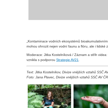
„Kontaminace vodních ekosystémů bioakumulativními p
mohou ohrozit nejen vodní faunu a flóru, ale i lidské 
Moderace: Jitka Kostelníková / Záznam a střih videa:
vznikla s podporou
⁠Strategie AV21⁠
.
Text:
Jitka Kostelníkov, Divize vnějších vztahů SSČ 
Foto: Jana Plavec, Divize vnějších vztahů SSČ AV ČR;