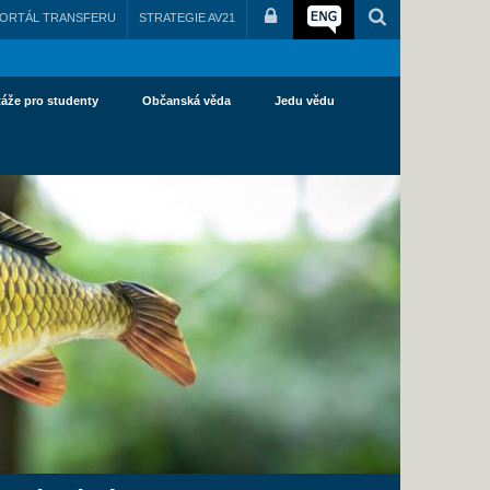
ORTÁL TRANSFERU
STRATEGIE AV21
táže pro studenty
Občanská věda
Jedu vědu