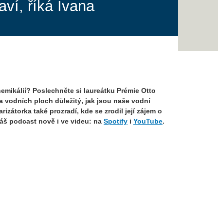
ví, říká Ivana
emikálií? Poslechněte si laureátku Prémie Otto
k a vodních ploch důležitý, jak jsou naše vodní
átorka také prozradí, kde se zrodil její zájem o
náš podcast nově i ve videu: na
Spotify
i
YouTube
.