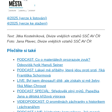
4/2025 (verze k listování)
4/2025 (verze ke stažení)
Text:
Jitka Kostelníková, Divize vnějších vztahů SSČ AV ČR
Foto: Jana Plavec, Divize vnějších vztahů SSČ AV ČR
Přečtěte si také
PODCAST: Co o materiálech prozrazuje zvuk?
Odpovídá fyzik Hanuš Seiner
PODCAST: Lákají mě příběhy, které jdou proti srsti, říká
Františka Schormová
LIVE: Byl jsem dinosauří dítě, ale získaly si mě želvy,
říká Milan Chroust
PODCAST SPECIÁL: Středověk plný mýtů. Papežka
Jana a dětská křížová výprava
VIDEOPODCAST: O proměnách záchranky s historikem
i záchranářem