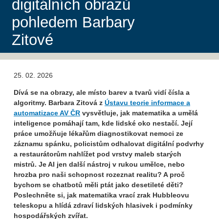
digitálních obrazů
pohledem Barbary
Zitové
25. 02. 2026
Dívá se na obrazy, ale místo barev a tvarů vidí čísla a
algoritmy. Barbara Zitová z
Ústavu teorie informace a
automatizace AV ČR
vysvětluje, jak matematika a umělá
inteligence pomáhají tam, kde lidské oko nestačí. Její
práce umožňuje lékařům diagnostikovat nemoci ze
záznamu spánku, policistům odhalovat digitální podvrhy
a restaurátorům nahlížet pod vrstvy maleb starých
mistrů. Je AI jen další nástroj v rukou umělce, nebo
hrozba pro naši schopnost rozeznat realitu? A proč
bychom se chatbotů měli ptát jako desetileté děti?
Poslechněte si, jak matematika vrací zrak Hubbleovu
teleskopu a hlídá zdraví lidských hlasivek i podmínky
hospodářských zvířat.