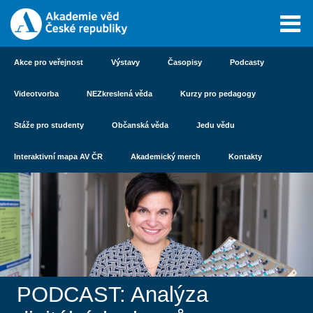
Akce pro veřejnost
Výstavy
Časopisy
Podcasty
Videotvorba
NEZkreslená věda
Kurzy pro pedagogy
Stáže pro studenty
Občanská věda
Jedu vědu
Interaktivní mapa AV ČR
Akademický merch
Kontakty
PODCAST: Analýza