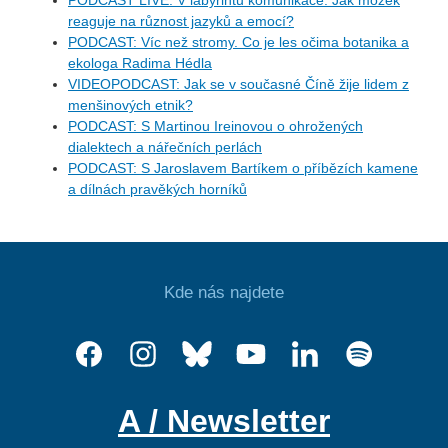
PODCAST LIVE: V labyrintu komunikace. Jak mozek
reaguje na různost jazyků a emocí?
PODCAST: Víc než stromy. Co je les očima botanika a
ekologa Radima Hédla
VIDEOPODCAST: Jak se v současné Číně žije lidem z
menšinových etnik?
PODCAST: S Martinou Ireinovou o ohrožených
dialektech a nářečních perlách
PODCAST: S Jaroslavem Bartíkem o příbězích kamene
a dílnách pravěkých horníků
Kde nás najdete
A / Newsletter