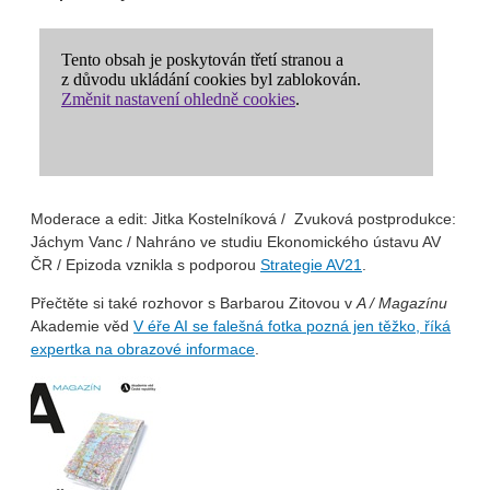
Moderace a edit: Jitka Kostelníková
/ Zvuková postprodukce:
Jáchym Vanc / Nahráno ve studiu Ekonomického ústavu AV
ČR / Epizoda vznikla s podporou
⁠Strategie AV21⁠
.
Přečtěte si také rozhovor s Barbarou Zitovou v
A / Magazínu
Akademie věd
V éře AI se falešná fotka pozná jen těžko, říká
expertka na obrazové informace
.