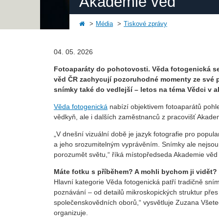
Akademie věd
Média
Tiskové zprávy
04. 05. 2026
Fotoaparáty do pohotovosti. Věda fotogenická se
věd ČR zachycují pozoruhodné momenty ze své pr
snímky také do vedlejší – letos na téma Vědci v a
Věda fotogenická
nabízí objektivem fotoaparátů pohl
vědkyň, ale i dalších zaměstnanců z pracovišť Akad
„V dnešní vizuální době je jazyk fotografie pro popul
a jeho srozumitelným vyprávěním. Snímky ale nejsou je
porozumět světu,“ říká místopředseda Akademie věd
Máte fotku s příběhem? A mohli bychom ji vidět?
Hlavní kategorie Věda fotogenická patří tradičně sn
poznávání – od detailů mikroskopických struktur přes
společenskovědních oborů,“ vysvětluje Zuzana Všet
organizuje.