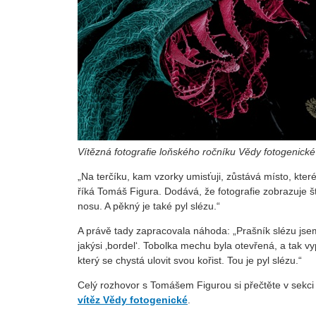
Vítězná fotografie loňského ročníku Vědy fotogenic
„Na terčíku, kam vzorky umisťuji, zůstává místo, kter
říká Tomáš Figura. Dodává, že fotografie zobrazuje ště
nosu. A pěkný je také pyl slézu.“
A právě tady zapracovala náhoda: „Prašník slézu jse
jakýsi ‚bordel‘. Tobolka mechu byla otevřená, a tak
který se chystá ulovit svou kořist. Tou je pyl slézu.“
Celý rozhovor s Tomášem Figurou si přečtěte v sekci
vítěz Vědy fotogenické
.