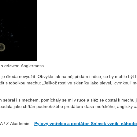
ké s názvem
Anglermoss
é je škoda nevyužít. Obvykle tak na něj přidám i něco, co by mohlo být 
t s tobolkou mechu: „Jelikož rostl ve skleníku jako plevel, ‚cvrnknul‘ 
m sebral i s mechem, pomíchaly se mi v ruce a sléz se dostal k mechu 
 vypadala jako chřtán podmořského predátora ďasa mořského, anglicky
a
 A / Z Akademie –
Pylový vetřelec a predátor. Snímek vznikl náhodo