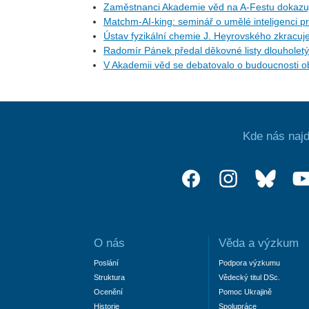
Zaměstnanci Akademie věd na A-Festu dokazují
Matchm-AI-king: seminář o umělé inteligenci pr
Ústav fyzikální chemie J. Heyrovského zkracuj
Radomír Pánek předal děkovné listy dlouhol
V Akademii věd se debatovalo o budoucnosti ob
Kde nás najd
O nás
Věda a výzkum
Poslání
Podpora výzkumu
Struktura
Vědecký titul DSc.
Ocenění
Pomoc Ukrajině
Historie
Spolupráce