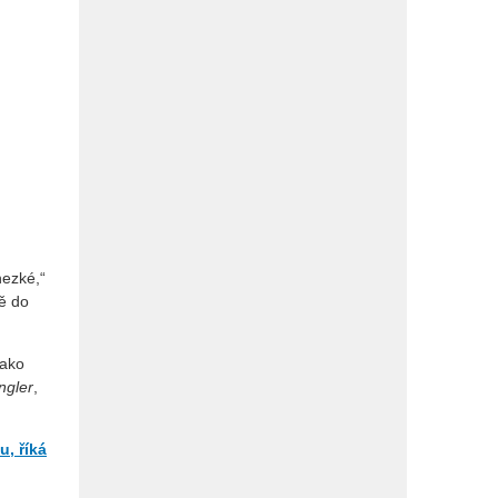
hezké,“
mě do
jako
ngler
,
u, říká