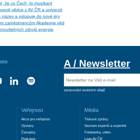
, že co Čech, to muzikant
opojil vědce z AV ČR a univerzit
e název a vstupuje do nové éry
etým zaměstnancům Akademie věd
novitelných zdrojů energie
A / Newsletter
ete
zpracování osobních údajů
Veřejnost
Média
Akce pro veřejnost
Tiskové zprávy
Výstavy
Seznam expertů a expertek
Časopisy
Fotobanka, video
Podcasty
Logo AV ČR