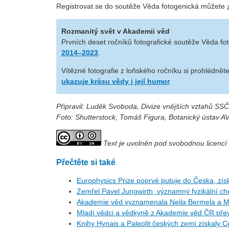
Registrovat se do soutěže Věda fotogenická můžete
Rozmanitý svět v Akademii věd
Prvních deset ročníků fotografické soutěže Věda fo
2014–2023
.
Vítězné fotografie z loňského ročníku si prohlédnět
ukazuje krásu vědy i její humor
Připravil: Luděk Svoboda, Divize vnějších vztahů SS
Foto: Shutterstock, Tomáš Figura, Botanický ústav A
Text je uvolněn pod svobodnou licenc
Přečtěte si také
Europhysics Prize poprvé putuje do Česka, získ
Zemřel Pavel Jungwirth, významný fyzikální c
Akademie věd vyznamenala Neila Bermela a M
Mladí vědci a vědkyně z Akademie věd ČR přev
Knihy Hynais a Paleolit českých zemí získaly 