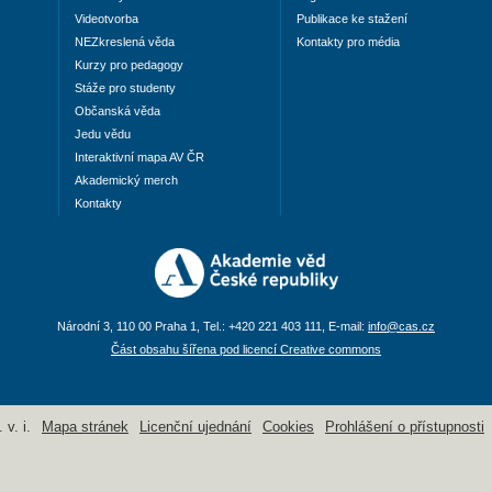
Videotvorba
Publikace ke stažení
NEZkreslená věda
Kontakty pro média
Kurzy pro pedagogy
Stáže pro studenty
Občanská věda
Jedu vědu
Interaktivní mapa AV ČR
Akademický merch
Kontakty
Národní 3, 110 00 Praha 1, Tel.: +420 221 403 111, E-mail:
info@cas.cz
Část obsahu šířena pod licencí Creative commons
v. i.
Mapa stránek
Licenční ujednání
Cookies
Prohlášení o přístupnosti