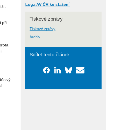
Loga AV ČR ke stažení
žit
Tiskové zprávy
 při
Tiskové zprávy
Archiv
orota
i
Sdílet tento článek
děsivý
í