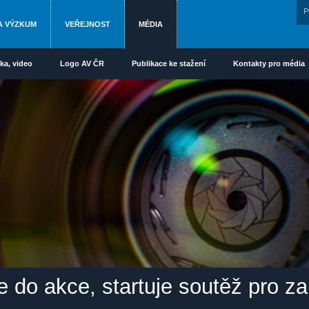
P
A VÝZKUM
VEŘEJNOST
MÉDIA
ka, video
Logo AV ČR
Publikace ke stažení
Kontakty pro média
e do akce, startuje soutěž pro 