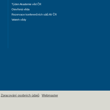
Týden Akademie věd ČR
Otevřená věda
Rezervace konferenčních sálů AV ČR
Veletrh vědy
Zpracování osobních údajů
Webmaster