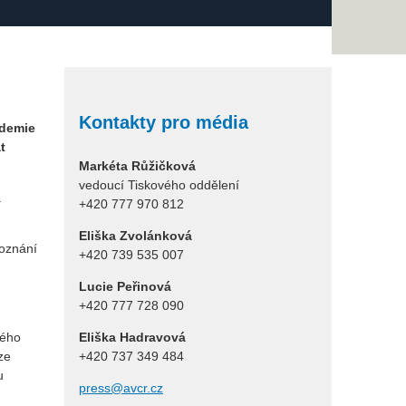
Kontakty pro média
ademie
t
Markéta Růžičková
vedoucí Tiskového oddělení
a
+420 777 970 812
Eliška Zvolánková
poznání
+420 739 535 007
Lucie Peřinová
+420 777 728 090
kého
Eliška Hadravová
ze
+420 737 349 484
u
press@avcr.cz