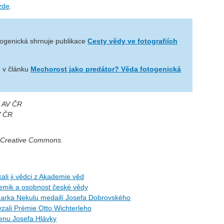
zde
.
togenická shrnuje publikace
Cesty vědy ve fotografiích
e v článku
Mechorost jako predátor? Věda fotogenická
Č AV ČR
V ČR
í Creative Commons.
ali ji vědci z Akademie věd
hemik a osobnost české vědy
arka Nekulu medailí Josefa Dobrovského
zali Prémie Otto Wichterleho
Cenu Josefa Hlávky