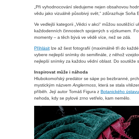
„Při vyhodnocování sledujeme nejen obsahovou hodnotu
vědu jako vizuálně působivý svět,“ zdůrazňuje Soňa 
Ve vedlejší kategorii „Vědci v akci“ můžou soutěžící u
každodenních činnostech spojených s výzkumem. Fot
momenty – a těch bývá ve vědě více, než se zdá.
Přihlásit
lze až šest fotografií (maximálně tři do kaž
vybere nejlepší snímky do semifinále, z něhož vzejdo
nejlepší snímky za každou vědní oblast. Do soutěže
Inspirovat může i náhoda
Hlubokomořský predátor se sápe po bezbranné, prchajíc
mystickým názvem
Anglermoss
, která se stala vít
příběh. Její autor Tomáš Figura z
Botanického ústav
nehoda, kdy se pylové zrno vetřelo, kam nemělo.