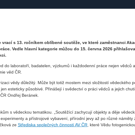
 vrací s 13. ročníkem oblíbené soutěže, ve které zaměstnanci Ak
áce. Vedle hlavní kategorie můžou do 15. června 2026 přihlašova
kci.
ed do laboratoří, badatelen, výzkumů i každodenní práce nejen vědců 
emie věd ČR.
arizaci vědy důležitý. Může být totiž mostem mezi složitostí vědeckého 
n esteticky působivé. Přinášejí i svědectví o práci vědců a jejich chuti
 ČR Ondřej Beránek.
ímkům s vědeckou tematikou. „Soutěžící zachycují objekty a děje vědec
 experimenty a přístrojové vybavení, přírodní jevy až po různé náměty 
ečková ze
Střediska společných činností AV ČR
, které Vědu fotogenicko