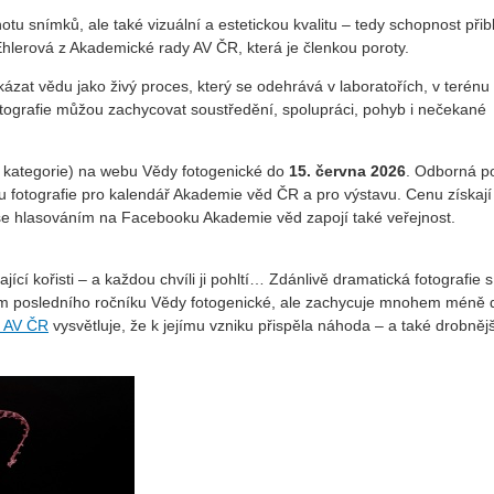
 snímků, ale také vizuální a estetickou kvalitu – tedy schopnost přiblí
Ehlerová z Akademické rady AV ČR, která je členkou poroty.
kázat vědu jako živý proces, který se odehrává v laboratořích, v terénu i
ografie můžou zachycovat soustředění, spolupráci, pohyb i nečekané
dé kategorie) na webu Vědy fotogenické do
15. června 2026
. Odborná p
u fotografie pro kalendář Akademie věd ČR a pro výstavu. Cenu získají 
 se hlasováním na Facebooku Akademie věd zapojí také veřejnost.
í kořisti – a každou chvíli ji pohltí… Zdánlivě dramatická fotografie s
ězem posledního ročníku Vědy fotogenické, ale zachycuje mnohem méně 
u AV ČR
vysvětluje, že k jejímu vzniku přispěla náhoda – a také drobnějš