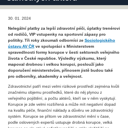
30. 01. 2024
Nelegální platby za lepší zdravotní péči, úplatky trenérovi
od rodičů, VIP vstupenky na sportovní zápasy pro
politiky. Tři roky zkoumali odborníci ze
Sociologického
ústavu AV ČR
ve spolupráci s Ministerstvem
spravedlnosti formy korupce v šesti sektorech veřejného
života v České republice. Výsledky výzkumu, který
mapoval drobnou i velkou korupci, poslouží jako
doporučení ministerstvům, přínosem jistě budou také
pro odborníky, akademiky a veřejnost.
Zdravotnictví patří mezi velmi rizikové prostředí zejména kvůli
značnému objemu prostředků, které do něj plynou z
veřejného pojištění, a počtu aktérů, kteří se v něm vyskytují.
Korupce je zde velmi rozšířená a může mít negativní dopad
na kvalitu péče, finanční náklady a důvěru ve zdravotnický
systém. Korupce se přitom ve zdravotnictví mění v čase,
podle oslovených expertů ustupuje drobná korupce, velká