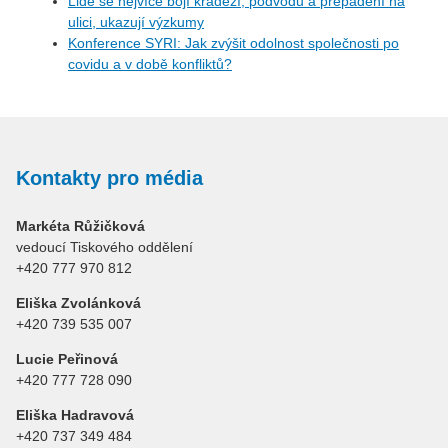
Lidé se nejvíce bojí krádeží, podvodů a přepadení na
ulici, ukazují výzkumy
Konference SYRI: Jak zvýšit odolnost společnosti po
covidu a v době konfliktů?
Kontakty pro média
Markéta Růžičková
vedoucí Tiskového oddělení
+420 777 970 812
Eliška Zvolánková
+420 739 535 007
Lucie Peřinová
+420 777 728 090
Eliška Hadravová
+420 737 349 484