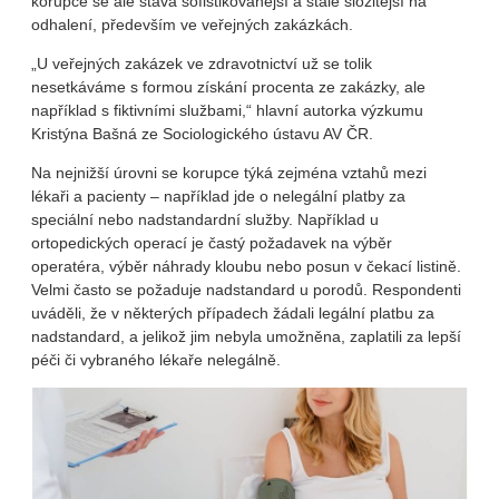
korupce se ale stává sofistikovanější a stále složitější na
odhalení, především ve veřejných zakázkách.
„U veřejných zakázek ve zdravotnictví už se tolik
nesetkáváme s formou získání procenta ze zakázky, ale
například s fiktivními službami,“ hlavní autorka výzkumu
Kristýna Bašná ze Sociologického ústavu AV ČR.
Na nejnižší úrovni se korupce týká zejména vztahů mezi
lékaři a pacienty – například jde o nelegální platby za
speciální nebo nadstandardní služby. Například u
ortopedických operací je častý požadavek na výběr
operatéra, výběr náhrady kloubu nebo posun v čekací listině.
Velmi často se požaduje nadstandard u porodů. Respondenti
uváděli, že v některých případech žádali legální platbu za
nadstandard, a jelikož jim nebyla umožněna, zaplatili za lepší
péči či vybraného lékaře nelegálně.