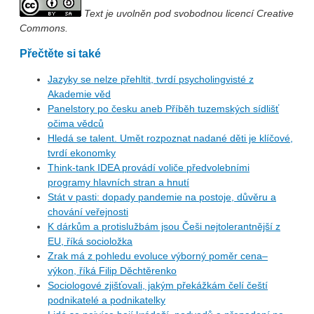
Text je uvolněn pod svobodnou licencí Creative
Commons.
Přečtěte si také
Jazyky se nelze přehltit, tvrdí psycholingvisté z
Akademie věd
Panelstory po česku aneb Příběh tuzemských sídlišť
očima vědců
Hledá se talent. Umět rozpoznat nadané děti je klíčové,
tvrdí ekonomky
Think-tank IDEA provádí voliče předvolebními
programy hlavních stran a hnutí
Stát v pasti: dopady pandemie na postoje, důvěru a
chování veřejnosti
K dárkům a protislužbám jsou Češi nejtolerantnější z
EU, říká socioložka
Zrak má z pohledu evoluce výborný poměr cena–
výkon, říká Filip Děchtěrenko
Sociologové zjišťovali, jakým překážkám čelí čeští
podnikatelé a podnikatelky