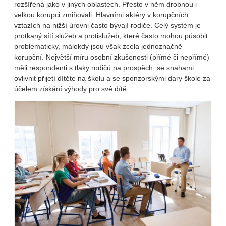
rozšířená jako v jiných oblastech. Přesto v něm drobnou i
velkou korupci zmiňovali. Hlavními aktéry v korupčních
vztazích na nižší úrovni často bývají rodiče. Celý systém je
protkaný sítí služeb a protislužeb, které často mohou působit
problematicky, málokdy jsou však zcela jednoznačně
korupční. Největší míru osobní zkušenosti (přímé či nepřímé)
měli respondenti s tlaky rodičů na prospěch, se snahami
ovlivnit přijetí dítěte na školu a se sponzorskými dary škole za
účelem získání výhody pro své dítě.