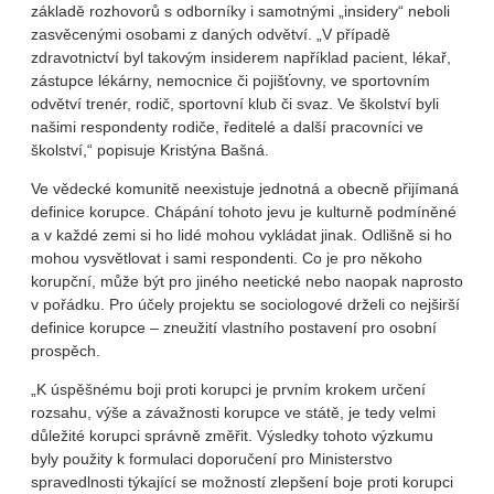
základě rozhovorů s odborníky i samotnými „insidery“ neboli
zasvěcenými osobami z daných odvětví. „V případě
zdravotnictví byl takovým insiderem například pacient, lékař,
zástupce lékárny, nemocnice či pojišťovny, ve sportovním
odvětví trenér, rodič, sportovní klub či svaz. Ve školství byli
našimi respondenty rodiče, ředitelé a další pracovníci ve
školství,“ popisuje Kristýna Bašná.
Ve vědecké komunitě neexistuje jednotná a obecně přijímaná
definice korupce. Chápání tohoto jevu je kulturně podmíněné
a v každé zemi si ho lidé mohou vykládat jinak. Odlišně si ho
mohou vysvětlovat i sami respondenti. Co je pro někoho
korupční, může být pro jiného neetické nebo naopak naprosto
v pořádku. Pro účely projektu se sociologové drželi co nejširší
definice korupce – zneužití vlastního postavení pro osobní
prospěch.
„K úspěšnému boji proti korupci je prvním krokem určení
rozsahu, výše a závažnosti korupce ve státě, je tedy velmi
důležité korupci správně změřit. Výsledky tohoto výzkumu
byly použity k formulaci doporučení pro Ministerstvo
spravedlnosti týkající se možností zlepšení boje proti korupci