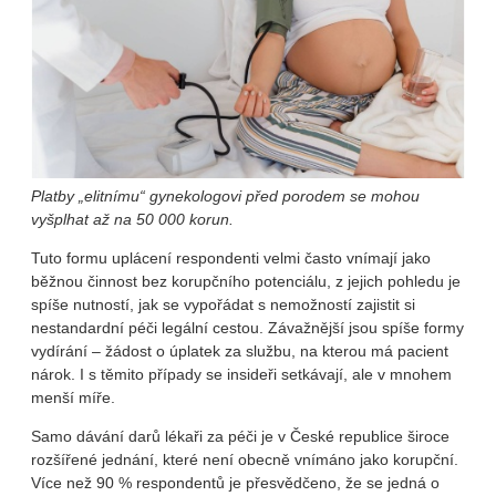
Platby „elitnímu“ gynekologovi před porodem se mohou
vyšplhat až na 50 000 korun.
Tuto formu uplácení respondenti velmi často vnímají jako
běžnou činnost bez korupčního potenciálu, z jejich pohledu je
spíše nutností, jak se vypořádat s nemožností zajistit si
nestandardní péči legální cestou. Závažnější jsou spíše formy
vydírání – žádost o úplatek za službu, na kterou má pacient
nárok. I s těmito případy se insideři setkávají, ale v mnohem
menší míře.
Samo dávání darů lékaři za péči je v České republice široce
rozšířené jednání, které není obecně vnímáno jako korupční.
Více než 90 % respondentů je přesvědčeno, že se jedná o