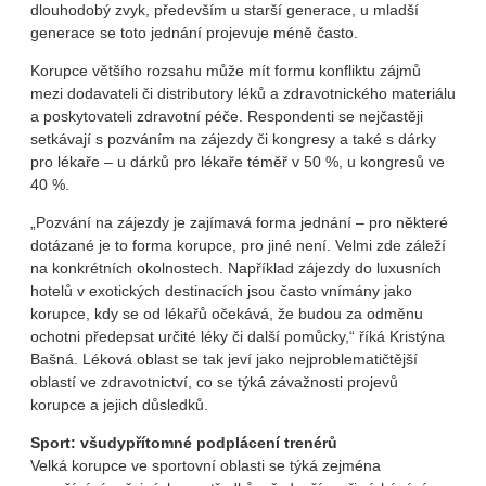
dlouhodobý zvyk, především u starší generace, u mladší
generace se toto jednání projevuje méně často.
Korupce většího rozsahu může mít formu konfliktu zájmů
mezi dodavateli či distributory léků a zdravotnického materiálu
a poskytovateli zdravotní péče. Respondenti se nejčastěji
setkávají s pozváním na zájezdy či kongresy a také s dárky
pro lékaře – u dárků pro lékaře téměř v 50 %, u kongresů ve
40 %.
„Pozvání na zájezdy je zajímavá forma jednání – pro některé
dotázané je to forma korupce, pro jiné není. Velmi zde záleží
na konkrétních okolnostech. Například zájezdy do luxusních
hotelů v exotických destinacích jsou často vnímány jako
korupce, kdy se od lékařů očekává, že budou za odměnu
ochotni předepsat určité léky či další pomůcky,“ říká Kristýna
Bašná. Léková oblast se tak jeví jako nejproblematičtější
oblastí ve zdravotnictví, co se týká závažnosti projevů
korupce a jejich důsledků.
Sport: všudypřítomné podplácení trenérů
Velká korupce ve sportovní oblasti se týká zejména