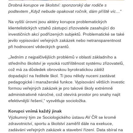
Drobná korupce ve školství: sponzorský dar rodiče s
podtextem „Když nebude opakovat ročník, dám příště víc…“
Na vyšší úrovni jsou aktéry korupce problematických
klientelistických vztahů zástupci zřizovatele zasahující do
investičních akcí podřízených subjektů. Problematické se také
jevilo vypisování veřejných zakázek nebo netransparentnost
při hodnocení vědeckých grantů.
„Jedním z nejpalčivějších problémů v oblasti základního a
středního školství je vysoká roztříštěnost systému zřizovatelů,
což má za důsledek obrovskou byrokratickou zátěž
dopadající na ředitele škol. Ti jsou někdy nuceni zastávat
pedagogické i manažerské funkce. Vypisování větších investic
formou veřejných zakázek je pro takové školy extrémně
administrativně náročné, což otevírá prostor pro snahy najít
efektivnější řešení,“ vysvětluje socioložka.
Korupci vnímá každý jinak
Výzkumný tým ze Sociologického ústavu AV ČR se kromě
zdravotnictví, sportu a školství zaměřil dále na exekuce,
zadávání veřejných zakázek a stavební řízení. Data sbíral na