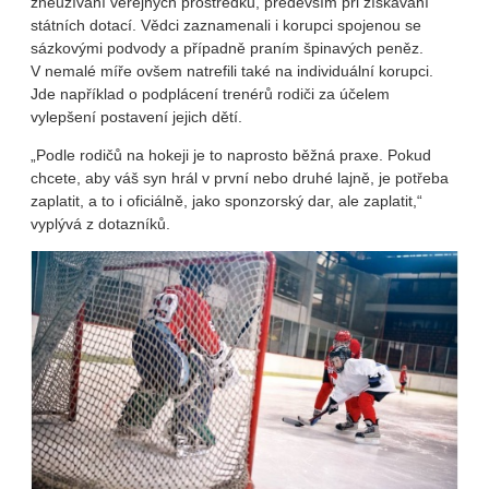
zneužívání veřejných prostředků, především při získávání
státních dotací. Vědci zaznamenali i korupci spojenou se
sázkovými podvody a případně praním špinavých peněz.
V nemalé míře ovšem natrefili také na individuální korupci.
Jde například o podplácení trenérů rodiči za účelem
vylepšení postavení jejich dětí.
„Podle rodičů na hokeji je to naprosto běžná praxe. Pokud
chcete, aby váš syn hrál v první nebo druhé lajně, je potřeba
zaplatit, a to i oficiálně, jako sponzorský dar, ale zaplatit,“
vyplývá z dotazníků.