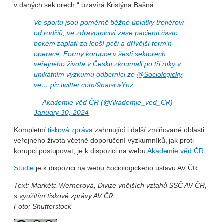
v daných sektorech,“ uzavírá Kristýna Bašná.
Ve sportu jsou poměrně běžné úplatky trenérovi
od rodičů, ve zdravotnictví zase pacienti často
bokem zaplatí za lepší péči a dřívější termín
operace. Formy korupce v šesti sektorech
veřejného života v Česku zkoumali po tři roky v
unikátním výzkumu odborníci ze
@Sociologicky
ve…
pic.twitter.com/9natsrwYnz
— Akademie věd ČR (@Akademie_ved_CR)
January 30, 2024
Kompletní
tisková zpráva
zahrnující i další zmiňované oblasti
veřejného života včetně doporučení výzkumníků, jak proti
korupci postupovat, je k dispozici na webu
Akademie věd ČR
.
Studie
je k dispozici na webu Sociologického ústavu AV ČR.
Text: Markéta Wernerová, Divize vnějších vztahů SSČ AV ČR,
s využitím tiskové zprávy AV ČR
Foto: Shutterstock