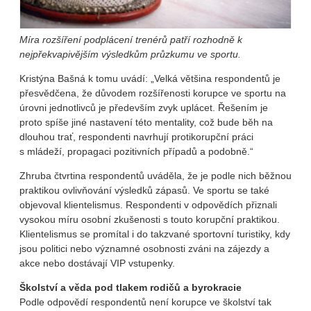
Míra rozšíření podplácení trenérů patří rozhodně k
nejpřekvapivějším výsledkům průzkumu ve sportu.
Kristýna Bašná k tomu uvádí: „Velká většina respondentů je
přesvědčena, že důvodem rozšířenosti korupce ve sportu na
úrovni jednotlivců je především zvyk uplácet. Řešením je
proto spíše jiné nastavení této mentality, což bude běh na
dlouhou trať, respondenti navrhují protikorupční práci
s mládeží, propagaci pozitivních případů a podobně.“
Zhruba čtvrtina respondentů uváděla, že je podle nich běžnou
praktikou ovlivňování výsledků zápasů. Ve sportu se také
objevoval klientelismus. Respondenti v odpovědích přiznali
vysokou míru osobní zkušenosti s touto korupční praktikou.
Klientelismus se promítal i do takzvané sportovní turistiky, kdy
jsou politici nebo významné osobnosti zváni na zájezdy a
akce nebo dostávají VIP vstupenky.
Školství a věda pod tlakem rodičů a byrokracie
Podle odpovědí respondentů není korupce ve školství tak