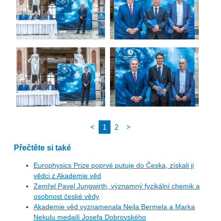
<
1
2
>
Přečtěte si také
Europhysics Prize poprvé putuje do Česka, získali ji
vědci z Akademie věd
Zemřel Pavel Jungwirth, významný fyzikální chemik a
osobnost české vědy
Akademie věd vyznamenala Neila Bermela a Marka
Nekulu medailí Josefa Dobrovského