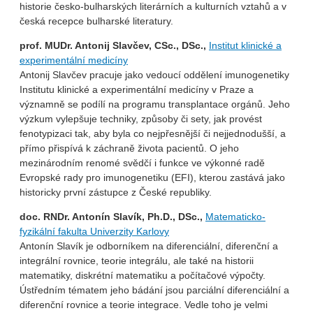
historie česko-bulharských literárních a kulturních vztahů a v
česká recepce bulharské literatury.
prof. MUDr. Antonij Slavčev, CSc., DSc.,
Institut klinické a
experimentální medicíny
Antonij Slavčev pracuje jako vedoucí oddělení imunogenetiky
Institutu klinické a experimentální medicíny v Praze a
významně se podílí na programu transplantace orgánů. Jeho
výzkum vylepšuje techniky, způsoby či sety, jak provést
fenotypizaci tak, aby byla co nejpřesnější či nejjednodušší, a
přímo přispívá k záchraně života pacientů. O jeho
mezinárodním renomé svědčí i funkce ve výkonné radě
Evropské rady pro imunogenetiku (EFI), kterou zastává jako
historicky první zástupce z České republiky.
doc. RNDr. Antonín Slavík, Ph.D., DSc.,
Matematicko-
fyzikální fakulta Univerzity Karlovy
Antonín Slavík je odborníkem na diferenciální, diferenční a
integrální rovnice, teorie integrálu, ale také na historii
matematiky, diskrétní matematiku a počítačové výpočty.
Ústředním tématem jeho bádání jsou parciální diferenciální a
diferenční rovnice a teorie integrace. Vedle toho je velmi