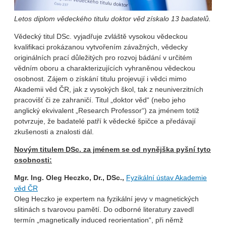
Letos diplom vědeckého titulu doktor věd získalo 13 badatelů.
Vědecký titul DSc. vyjadřuje zvláště vysokou vědeckou
kvalifikaci prokázanou vytvořením závažných, vědecky
originálních prací důležitých pro rozvoj bádání v určitém
vědním oboru a charakterizujících vyhraněnou vědeckou
osobnost. Zájem o získání titulu projevují i vědci mimo
Akademii věd ČR, jak z vysokých škol, tak z neuniverzitních
pracovišť či ze zahraničí. Titul „doktor věd“ (nebo jeho
anglický ekvivalent „Research Professor“) za jménem totiž
potvrzuje, že badatelé patří k vědecké špičce a předávají
zkušenosti a znalosti dál.
Novým titulem DSc. za jménem se od nynějška pyšní tyto
osobnosti:
Mgr. Ing. Oleg Heczko, Dr., DSc.,
Fyzikální ústav Akademie
věd ČR
Oleg Heczko je expertem na fyzikální jevy v magnetických
slitinách s tvarovou pamětí. Do odborné literatury zavedl
termín „magnetically induced reorientation“, při němž