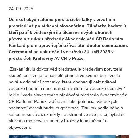
24. 09. 2025
Od exotických atomů přes toxické látky v životním
prostředí až po církevní slovanštinu. Třináctka badatelů,
kteří patří k vědeckým špičkám ve svých oborech,
převzala z rukou předsedy Akademie věd ČR Radomíra
Pánka diplom opravňující užívat titul doctor scientiarum.
Ceremoniál se uskutečnil ve středu 24. září 2025 v
prostorách Knihovny AV ČR v Praze.
„Získání titulu doktor věd představuje především potvrzení
skutečnosti, že jeho nositelé přinesli ve svém oboru zcela
nové a originální poznatky, které obohacují celosvětové
vědecké bádání i naše národní kulturní a vědecké dědictví,“
řekl v úvodu slavnostního předávání předseda Akademie věd
ČR Radomír Pánek. Zdůraznil také potenciál vědeckých
osobností ovlivnit budoucí generace. Titul tak podle něho s
sebou nese závazek nikdy neustrnout ve své práci, být stále
aktivní a motivovat studenty i kolegy k poznávání a
objevování.