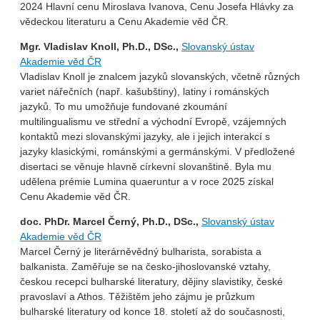
2024 Hlavní cenu Miroslava Ivanova, Cenu Josefa Hlávky za
vědeckou literaturu a Cenu Akademie věd ČR.
Mgr. Vladislav Knoll, Ph.D., DSc.,
Slovanský ústav
Akademie věd ČR
Vladislav Knoll je znalcem jazyků slovanských, včetně různých
variet nářečních (např. kašubštiny), latiny i románských
jazyků. To mu umožňuje fundované zkoumání
multilingualismu ve střední a východní Evropě, vzájemných
kontaktů mezi slovanskými jazyky, ale i jejich interakcí s
jazyky klasickými, románskými a germánskými. V předložené
disertaci se věnuje hlavně církevní slovanštině. Byla mu
udělena prémie Lumina quaeruntur a v roce 2025 získal
Cenu Akademie věd ČR.
doc. PhDr. Marcel Černý, Ph.D., DSc.,
Slovanský ústav
Akademie věd ČR
Marcel Černý je literárněvědný bulharista, sorabista a
balkanista. Zaměřuje se na česko-jihoslovanské vztahy,
českou recepci bulharské literatury, dějiny slavistiky, české
pravoslaví a Athos. Těžištěm jeho zájmu je průzkum
bulharské literatury od konce 18. století až do současnosti,