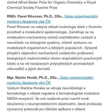
včetně Alfred Bader Prize for Organic Chemistry a Royal
Chemical Society Fluorine Prize.
RNDr. Pavel Rössner, Ph.D., DSc.,
Ústav experimentální
medicíny Akademie věd ČR
Pavel Rössner se zabývá oblastí toxikologie látek v životním
prostředí a molekulární epidemiologie. Zaměřuje se na
molekulární mechanismy účinků znečištěného ovzduší a
nanočástic na biologické systémy, včetně výzkumu na
modelových organismech a lidských populacích. Výrazně
přispěl k objasnění mechanismů oxidačního poškození
biologických makromolekul vlivem respirabilních prachových
částic a na ně navázaných polycyklických aromatických
uhlovodíků a jejich derivátů.
Mgr. Martin Horák, Ph.D., DSc.,
Ústav experimentální
medicíny Akademie věd ČR
Výzkum Martina Horáka se věnuje neurobiologii a
farmakologii v oblasti regulace a farmakologické modulace
NMDA receptorů. Ve své nedávné práci navrhl nové
sloučeniny s neuroprotektivními vlastnostmi, které prokázaly
významný potenciál pro klinické aplikace v oblasti