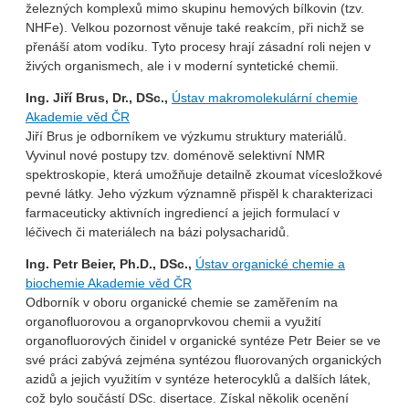
železných komplexů mimo skupinu hemových bílkovin (tzv.
NHFe). Velkou pozornost věnuje také reakcím, při nichž se
přenáší atom vodíku. Tyto procesy hrají zásadní roli nejen v
živých organismech, ale i v moderní syntetické chemii.
Ing. Jiří Brus, Dr., DSc.,
Ústav makromolekulární chemie
Akademie věd ČR
Jiří Brus je odborníkem ve výzkumu struktury materiálů.
Vyvinul nové postupy tzv. doménově selektivní NMR
spektroskopie, která umožňuje detailně zkoumat vícesložkové
pevné látky. Jeho výzkum významně přispěl k charakterizaci
farmaceuticky aktivních ingrediencí a jejich formulací v
léčivech či materiálech na bázi polysacharidů.
Ing. Petr Beier, Ph.D., DSc.,
Ústav organické chemie a
biochemie Akademie věd ČR
Odborník v oboru organické chemie se zaměřením na
organofluorovou a organoprvkovou chemii a využití
organofluorových činidel v organické syntéze Petr Beier se ve
své práci zabývá zejména syntézou fluorovaných organických
azidů a jejich využitím v syntéze heterocyklů a dalších látek,
což bylo součástí DSc. disertace. Získal několik ocenění