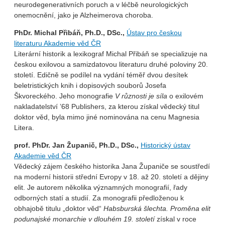
neurodegenerativních poruch a v léčbě neurologických
onemocnění, jako je Alzheimerova choroba.
PhDr. Michal Přibáň, Ph.D., DSc.,
Ústav pro českou
literaturu Akademie věd ČR
Literární historik a lexikograf Michal Přibáň se specializuje na
českou exilovou a samizdatovou literaturu druhé poloviny 20.
století. Edičně se podílel na vydání téměř dvou desítek
beletristických knih i dopisových souborů Josefa
Škvoreckého. Jeho monografie
V různosti je síla
o exilovém
nakladatelství ’68 Publishers, za kterou získal vědecký titul
doktor věd, byla mimo jiné nominována na cenu Magnesia
Litera.
prof. PhDr. Jan Županič, Ph.D., DSc.,
Historický ústav
Akademie věd ČR
Vědecký zájem českého historika Jana Županiče se soustředí
na moderní historii střední Evropy v 18. až 20. století a dějiny
elit. Je autorem několika významných monografií, řady
odborných statí a studií. Za monografii předloženou k
obhajobě titulu „doktor věd“
Habsburská šlechta. Proměna elit
podunajské monarchie v dlouhém 19. století
získal v roce