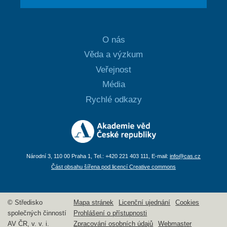
O nás
Věda a výzkum
Veřejnost
Média
Rychlé odkazy
Národní 3, 110 00 Praha 1, Tel.: +420 221 403 111, E-mail:
info@cas.cz
Část obsahu šířena pod licencí Creative commons
© Středisko
Mapa stránek
Licenční ujednání
Cookies
společných činností
Prohlášení o přístupnosti
AV ČR, v. v. i.
Zpracování osobních údajů
Webmaster