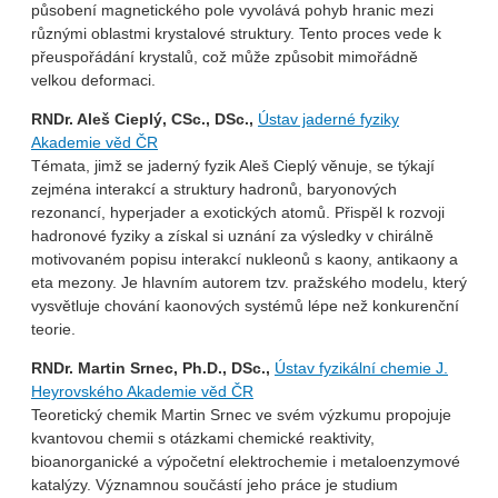
působení magnetického pole vyvolává pohyb hranic mezi
různými oblastmi krystalové struktury. Tento proces vede k
přeuspořádání krystalů, což může způsobit mimořádně
velkou deformaci.
RNDr. Aleš Cieplý, CSc., DSc.,
Ústav jaderné fyziky
Akademie věd ČR
Témata, jimž se jaderný fyzik Aleš Cieplý věnuje, se týkají
zejména interakcí a struktury hadronů, baryonových
rezonancí, hyperjader a exotických atomů. Přispěl k rozvoji
hadronové fyziky a získal si uznání za výsledky v chirálně
motivovaném popisu interakcí nukleonů s kaony, antikaony a
eta mezony. Je hlavním autorem tzv. pražského modelu, který
vysvětluje chování kaonových systémů lépe než konkurenční
teorie.
RNDr. Martin Srnec, Ph.D., DSc.,
Ústav fyzikální chemie J.
Heyrovského Akademie věd ČR
Teoretický chemik Martin Srnec ve svém výzkumu propojuje
kvantovou chemii s otázkami chemické reaktivity,
bioanorganické a výpočetní elektrochemie i metaloenzymové
katalýzy. Významnou součástí jeho práce je studium