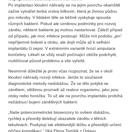
Po implantaci kloubní náhrady se na jejím povrchu okamžitě
začne vytvářet tenká vrstva bílkovin, která je živnou půdou
pro mikroby. V lidském těle se běžně vyskytuje spousta
různých bakterií. Pokud ale vzniknou podmínky pro rozvoj
zánětu, některé bakterie jej mohou nastartovat. Záleží případ
od případu, jak moc infekce postoupí. Může mít podobu „jen“
nepříjemné bolesti a otoku, ale dojít může až k selhání
implantátu či sepsi. V extrémním variantě hrozí amputace
končetiny. Lékaři se vždy snaží počínající obtíže podchytit,
rozklíčovat původ problému a vše vyřešit.
Nesmírně důležité je proto včas rozpoznat, že se v okolí
kloubní náhrady rozvíjí infekce. Jenže to současné
diagnostické metody nedokážou. Že se tělo potýká se
zánětem, většinou prozradí až reakce organismu, jako jsou
otoky nebo horečka. To už ale na povrchu implantátu probíhá
nežádoucí bujení zánětlivých bakterií.
„Naše potenciometrické biosenzory to ovšem dokážou,
rychleji a přesněji detekují ukazatele zánětu v tělních
tekutinách. Poskytují tak efektivnější léčbu a přesnější určení
příčiny komplikací,“ říká Elena Tomšík z Ústavu