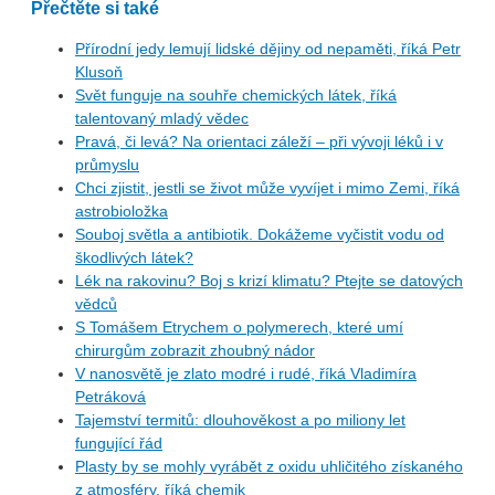
Přečtěte si také
Přírodní jedy lemují lidské dějiny od nepaměti, říká Petr
Klusoň
Svět funguje na souhře chemických látek, říká
talentovaný mladý vědec
Pravá, či levá? Na orientaci záleží – při vývoji léků i v
průmyslu
Chci zjistit, jestli se život může vyvíjet i mimo Zemi, říká
astrobioložka
Souboj světla a antibiotik. Dokážeme vyčistit vodu od
škodlivých látek?
Lék na rakovinu? Boj s krizí klimatu? Ptejte se datových
vědců
S Tomášem Etrychem o polymerech, které umí
chirurgům zobrazit zhoubný nádor
V nanosvětě je zlato modré i rudé, říká Vladimíra
Petráková
Tajemství termitů: dlouhověkost a po miliony let
fungující řád
Plasty by se mohly vyrábět z oxidu uhličitého získaného
z atmosféry, říká chemik