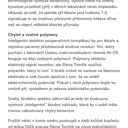
technologické vyvinula biosenzory, vysoce citlivé na změny
kyselosti prostředí (pH) v tělních tekutinách okolo implantátu.
Ukázalo se totiž, že jakmile pH klesne pod hodnotu 7,4,
signalizuje to se značnou přesností přítomnost infekce dříve,
než se objeví viditelné klinické příznaky.
Chytré a vodivé polymery
Inteligentní detektor pooperačních komplikací by pro lékaře a
zejména pacienty představoval doslova revoluci. Ten, který
pochází z laboratoří Ústavu makromolekulární chemie AV ČR,
funguje na bázi vodivých polymerů. Polymery většinou
elektrický signál nevedou, ale Elena Tomšík využívá
polyanilin, který to umí. V tenké vrstvě se nanese na titanovou
elektrodu a celé kouzlo spočívá v tom, že se změří
elektrochemický potenciál. Pokud v okolí polymeru dojde ke
změně pH, výsledkem je odezva elektrického potenciálu.
Snahy širokého spektra odborníků je tedy do budoucna
vyvinout „inteligentní“ kloubní náhradu, která by v sobě měla
rovnou zabudovaný chytrý biosenzor.
Pražští vědci v tomto směru postoupili o další krůček kupředu:
od ledna 2026 pracuje Elena Tomšík na vývoji pokročilejších