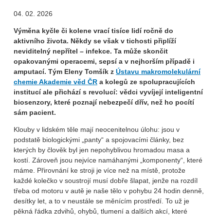
04. 02. 2026
Výměna kyčle či kolene vrací tisíce lidí ročně do
aktivního života. Někdy se však v tichosti připlíží
neviditelný nepřítel – infekce. Ta může skončit
opakovanými operacemi, sepsí a v nejhorším případě i
amputací. Tým Eleny Tomšík z
Ústavu makromolekulární
chemie Akademie věd ČR
a kolegů ze spolupracujících
institucí ale přichází s revolucí: vědci vyvíjejí inteligentní
biosenzory, které poznají nebezpečí dřív, než ho pocítí
sám pacient.
Klouby v lidském těle mají neocenitelnou úlohu: jsou v
podstatě biologickými „panty“ a spojovacími články, bez
kterých by člověk byl jen nepohyblivou hromadou masa a
kostí. Zároveň jsou nejvíce namáhanými „komponenty“, které
máme. Přirovnání ke stroji je více než na místě, protože
každé kolečko v soustrojí musí dobře šlapat, jenže na rozdíl
třeba od motoru v autě je naše tělo v pohybu 24 hodin denně,
desítky let, a to v neustále se měnícím prostředí. To už je
pěkná řádka zdvihů, ohybů, tlumení a dalších akcí, které