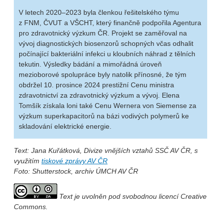
V letech 2020–2023 byla členkou řešitelského týmu
z FNM, ČVUT a VŠCHT, který finančně podpořila Agentura
pro zdravotnický výzkum ČR. Projekt se zaměřoval na
vývoj diagnostických biosenzorů schopných včas odhalit
počínající bakteriální infekci u kloubních náhrad z tělních
tekutin. Výsledky bádání a mimořádná úroveň
mezioborové spolupráce byly natolik přínosné, že tým
obdržel 10. prosince 2024 prestižní Cenu ministra
zdravotnictví za zdravotnický výzkum a vývoj. Elena
Tomšík získala loni také Cenu Wernera von Siemense za
výzkum superkapacitorů na bázi vodivých polymerů ke
skladování elektrické energie.
Text: Jana Kuřátková, Divize vnějších vztahů SSČ AV ČR, s
využitím
tiskové zprávy AV ČR
Foto: Shutterstock, archiv ÚMCH AV ČR
Text je uvolněn pod svobodnou licencí Creative
Commons.