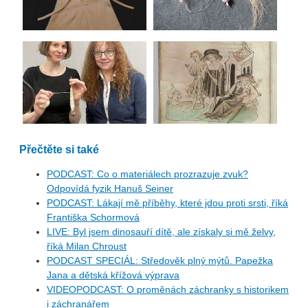
Přečtěte si také
PODCAST: Co o materiálech prozrazuje zvuk?
Odpovídá fyzik Hanuš Seiner
PODCAST: Lákají mě příběhy, které jdou proti srsti, říká
Františka Schormová
LIVE: Byl jsem dinosauří dítě, ale získaly si mě želvy,
říká Milan Chroust
PODCAST SPECIÁL: Středověk plný mýtů. Papežka
Jana a dětská křížová výprava
VIDEOPODCAST: O proměnách záchranky s historikem
i záchranářem