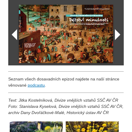
Seznam všech dosavadních epizod najdete na naší stránce
věnované
podcastu
.
Text: Jitka Kostelníková, Divize vnějších vztahů SSČ AV ČR
Foto: Stanislava Kyselová, Divize vnějších vztahů SSČ AV ČR,
archiv Dany Dvořáčkové-Malé, Historický ústav AV ČR