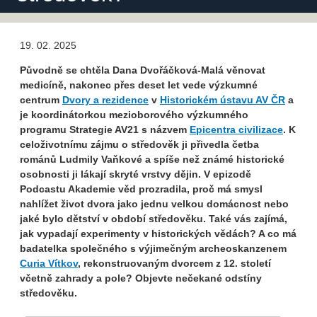
19. 02. 2025
Původně se chtěla Dana Dvořáčková-Malá věnovat
medicíně, nakonec přes deset let vede výzkumné
centrum
Dvory a rezidence
v
Historickém ústavu AV ČR
a
je koordinátorkou mezioborového výzkumného
programu Strategie AV21 s názvem
Epicentra civilizace
. K
celoživotnímu zájmu o středověk ji přivedla četba
románů Ludmily Vaňkové a spíše než známé historické
osobnosti ji lákají skryté vrstvy dějin. V epizodě
Podcastu Akademie věd prozradila, proč má smysl
nahlížet život dvora jako jednu velkou domácnost nebo
jaké bylo dětství v období středověku. Také vás zajímá,
jak vypadají experimenty v historických vědách? A co má
badatelka společného s výjimečným archeoskanzenem
Curia Vítkov
, rekonstruovaným dvorcem z 12. století
včetně zahrady a pole? Objevte nečekané odstíny
středověku.