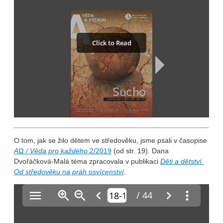
O tom, jak se žilo dětem ve středověku, jsme psali v časopise
AΩ / Věda pro každého
2/2019
(od str. 19). Dana
Dvořáčková-Malá téma zpracovala v publikaci
Děti a dětství.
Od středověku na práh osvícenství
.