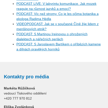
PODCAST LIVE: V labyrintu komunikace. Jak mozek
reaguje na různost jazyků a emocí?
PODCAST: Víc než stromy. Co je les očima botanika a
ekologa Radima Hédla
VIDEOPODCAST: Jak se v současné Číně žije lidem z
menšinových etnik?
PODCAST: S Martinou Ireinovou o ohrožených
dialektech a nářečních perlách
PODCAST: S Jaroslavem Bartíkem o příbězích kamene
a dílnách pravěkých horníků
Kontakty pro média
Markéta Růžičková
vedoucí Tiskového oddělení
+420 777 970 812
Eliška Zvolánková