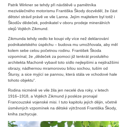
Patrik Wirkner se tehdy při návštěvě u pamětníka
meziválečného motorismu Františka Škody dozvěděl, že část
dětství strávil právě ve vile Lanna. Jejím majitelem byl totiž i
Škodův dědeček, podnikatel v oboru prodeje minerálních
olejů Vojtěch Zikmund.
Zikmunda tehdy vedlo ke koupi vily více než deklarování
podnikatelského úspěchu – budova mu umožňovala, aby měl
kolem sebe celou početnou rodinu. František Škoda
vzpomínal, že „dědeček za pomoci již tenkrát proslulého
architekta Machoně vybavil toto sídlo nejlepšími a nejdražšími
obrazy, nádhernou mramorovou bílou sochou, tuším od
Štursy, a sice myjící se pannou, která stála ve vchodové hale
tohoto objektu“.
Rodina nicméně ve vile žila jen necelé dva roky, v letech
1916–1918, a Vojtěch Zikmund ji posléze pronajal
Francouzské vojenské misi. I tuto kapitolu jejích dějin, včetně
úsměvných vzpomínek na dětské výtržnosti Františka Škody,
kniha zachycuje.