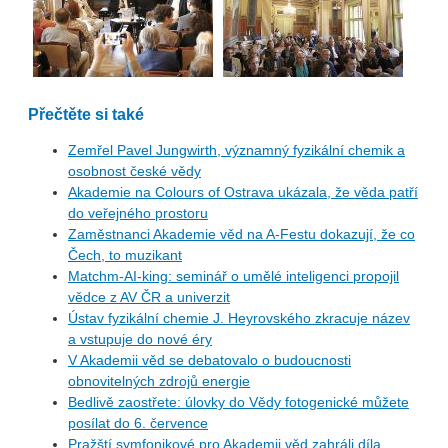
Přečtěte si také
Zemřel Pavel Jungwirth, významný fyzikální chemik a
osobnost české vědy
Akademie na Colours of Ostrava ukázala, že věda patří
do veřejného prostoru
Zaměstnanci Akademie věd na A-Festu dokazují, že co
Čech, to muzikant
Matchm-AI-king: seminář o umělé inteligenci propojil
vědce z AV ČR a univerzit
Ústav fyzikální chemie J. Heyrovského zkracuje název
a vstupuje do nové éry
V Akademii věd se debatovalo o budoucnosti
obnovitelných zdrojů energie
Bedlivě zaostřete: úlovky do Vědy fotogenické můžete
posílat do 6. července
Pražští symfonikové pro Akademii věd zahráli díla