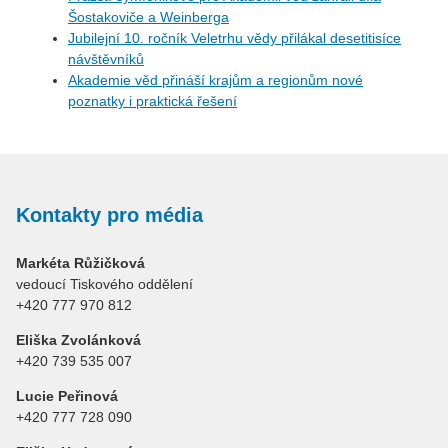
Šostakoviče a Weinberga
Jubilejní 10. ročník Veletrhu vědy přilákal desetitisíce
návštěvníků
Akademie věd přináší krajům a regionům nové
poznatky i praktická řešení
Kontakty pro média
Markéta Růžičková
vedoucí Tiskového oddělení
+420 777 970 812
Eliška Zvolánková
+420 739 535 007
Lucie Peřinová
+420 777 728 090