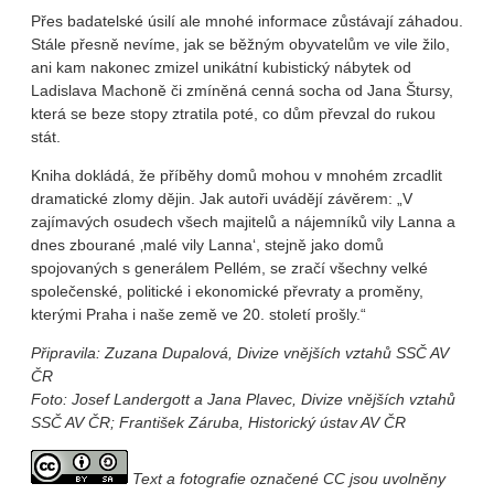
Přes badatelské úsilí ale mnohé informace zůstávají záhadou.
Stále přesně nevíme, jak se běžným obyvatelům ve vile žilo,
ani kam nakonec zmizel unikátní kubistický nábytek od
Ladislava Machoně či zmíněná cenná socha od Jana Štursy,
která se beze stopy ztratila poté, co dům převzal do rukou
stát.
Kniha dokládá, že příběhy domů mohou v mnohém zrcadlit
dramatické zlomy dějin. Jak autoři uvádějí závěrem: „V
zajímavých osudech všech majitelů a nájemníků vily Lanna a
dnes zbourané ‚malé vily Lanna‘, stejně jako domů
spojovaných s generálem Pellém, se zračí všechny velké
společenské, politické i ekonomické převraty a proměny,
kterými Praha i naše země ve 20. století prošly.“
Připravila: Zuzana Dupalová, Divize vnějších vztahů SSČ AV
ČR
Foto: Josef Landergott a Jana Plavec, Divize vnějších vztahů
SSČ AV ČR; František Záruba, Historický ústav AV ČR
Text a fotografie označené CC jsou uvolněny