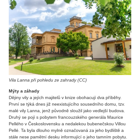
Vila Lanna při pohledu ze zahrady (CC)
Mýty a záhady
Dějiny vily a jejích majitelů v knize obohacují dva příběhy.
První se týká dnes již neexistujícího sousedního domu, tzv.
malé vily Lanna, jenž původně sloužil jako vedlejší budova.
Druhý se pojí s pobytem francouzského generála Maurice
Pellého v Československu a nedalekou bubenečskou Villou
Pellé. Ta byla dlouho mylně označovaná za jeho bydliště a
stále nese pamětní desku informující o jeho tamním pobytu.