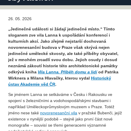
26. 05. 2026
„Jedinečné události si žádají jedinečné místo.“ Tímto
sloganem zve vila Lanna k uspořádání konferencí i
kulturních akcí. Jako zřejmě nejstarší dochovaná
novorenesanční budova v Praze však skrývá nejen
jedinečné umělecké skvosty, ale také příběhy obyvatel,
jež v mnohém zrcadlí svou dobu. Jejich osudy i dosud
neznámá zákoutí historie této architektonické památky
odkrývá kniha
Vila Lanna. Příběh domu a lidí
od Patrika
Wirknera a Milana Hlavačky, kterou vydal
Historický
ústav Akademie věd ČR
.
Se jménem Lanna se setkáváme v Česku i Rakousku ve
spojení s železničními a vodohospodářskými stavbami i
například Uměleckoprůmyslovým muzeem v Praze. Totéž
jméno nese také
novorenesanční vila
v pražské Bubenči, jejíž
existence v nynější podobě – stejně jako první část nové
monografie – souvisí se třemi generacemi významné