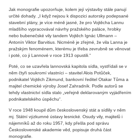
Jak monografie upozorňuje, kolem její výstavby stále panují
určité dohady. „I když nejsou k dispozici autorsky podepsané
stavební plány, je více méně jasné, že pro Vojtěcha Lannu
mladšího vypracovával návrhy pražského paláce, hrobky
nebo bubenečské vily tandem Vojtěch Ignác Ullmann –
Antonín Viktor Barvitius. Nicméně je zřejmé, že vila Lanna je
pražským fenoménem, kterému je třeba zevrubně se věnovat
i poté, co ji Lannové v roce 1913 opustili.“
Poté, co se uzavřela lannovská kapitola sídla, vystřídali se v
něm čtyři soukromí vlastníci – stavitel Alois Potůček,
podnikatel Vojtěch Zikmund, bankovní ředitel Otakar Tůma a
majitel chemické výroby Josef Zahradník. Podle autorů se
tehdy vlastnictví sídla stalo „veřejně deklarovaným vyjádřením
podnikatelského úspěchu“.
V roce 1948 koupil dům československý stát a sídlily v něm
mj. Státní výzkumné ústavy lesnické. Osudy vily, majitelů i
nájemníků až do roku 1957, kdy přešla pod správu
Československé akademie věd, popisuje druhá část
monografie.