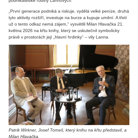
podnikatelské rodiny Lannových.
„První generace podniká a riskuje, vydělá velké peníze, druhá
tyto aktivity rozšíří, investuje na burze a kupuje umění. A třetí
už o tento odkaz nemá zájem,“ vysvětlil Milan Hlavačka 21.
května 2026 na křtu knihy, který se uskutečnil symbolicky
právě v prostorách její „hlavní hrdinky“ – vily Lanna.
Patrik Wirkner, Josef Tomeš, který knihu na křtu představil, a
Milan Hlavačka.