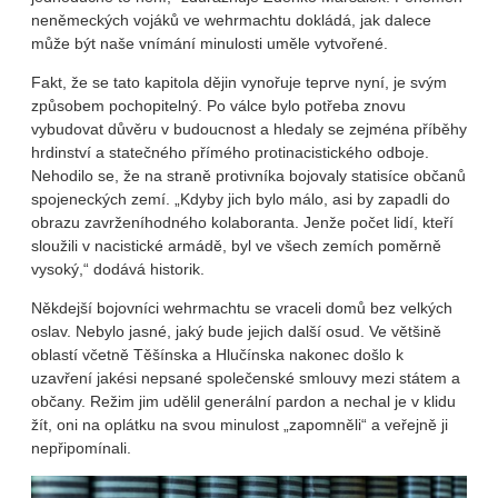
neněmeckých vojáků ve wehrmachtu dokládá, jak dalece
může být naše vnímání minulosti uměle vytvořené.
Fakt, že se tato kapitola dějin vynořuje teprve nyní, je svým
způsobem pochopitelný. Po válce bylo potřeba znovu
vybudovat důvěru v budoucnost a hledaly se zejména příběhy
hrdinství a statečného přímého protinacistického odboje.
Nehodilo se, že na straně protivníka bojovaly statisíce občanů
spojeneckých zemí. „Kdyby jich bylo málo, asi by zapadli do
obrazu zavrženíhodného kolaboranta. Jenže počet lidí, kteří
sloužili v nacistické armádě, byl ve všech zemích poměrně
vysoký,“ dodává historik.
Někdejší bojovníci wehrmachtu se vraceli domů bez velkých
oslav. Nebylo jasné, jaký bude jejich další osud. Ve většině
oblastí včetně Těšínska a Hlučínska nakonec došlo k
uzavření jakési nepsané společenské smlouvy mezi státem a
občany. Režim jim udělil generální pardon a nechal je v klidu
žít, oni na oplátku na svou minulost „zapomněli“ a veřejně ji
nepřipomínali.