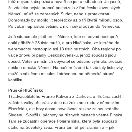
totiž nejsou k dispozici a hovoří se jen o odhadech. Je jasné,
že zdaleka nejvíc branců pocházelo z řad československých
Němců, ať už ze zabraných Sudet, nebo z protektorátu.
Dohromady by mohlo jít teoreticky až o tři čtvrtě milionu osob.
Po válce naprostou většinu z nich čekal odsun do Německa.
Jiná situace ale platí pro Těšínsko, kde se odvod postupně
dotkl přibližně 23 tisíc mužů, a pro Hlučínsko, ze kterého do
wehrmachtu nastoupilo asi 13 tisíc místních. Oba regiony po
válce znovu připadly Československu, jehož součástí jsou
dosud. Většina místních obyvatel se odsunu vyhnula, protože
nešlo o etnické Němce. Na našem území tak zůstaly tisícovky
mužů s válečnou minulostí strávenou na německé straně
konfliktu.
Pruské Hlučínsko
Třiadvacetiletého Franze Kalwara z Darkovic u Hlučína zastihl
začátek války při práci v dole na železnou rudu v německém
Eiserfeldu, ale brzy dostal povolávací rozkaz ze sousedního
Siegenu. Sloužil u pěchoty na různých místech včetně Finska.
Tam se zúčastnil operace Polární liška, která byla součástí
útoku na Sovětský svaz. Franz tam utrpěl zranění a – jak