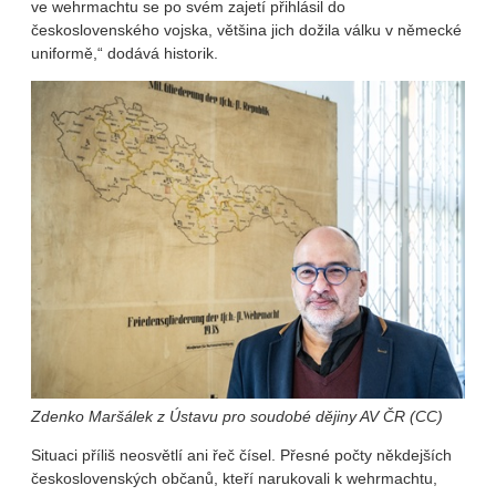
ve wehrmachtu se po svém zajetí přihlásil do
československého vojska, většina jich dožila válku v německé
uniformě,“ dodává historik.
Zdenko Maršálek z Ústavu pro soudobé dějiny AV ČR (CC)
Situaci příliš neosvětlí ani řeč čísel. Přesné počty někdejších
československých občanů, kteří narukovali k wehrmachtu,