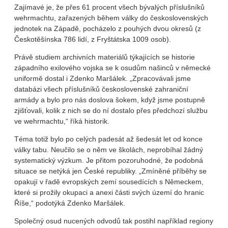
Zajímavé je, že přes 61 procent všech bývalých příslušníků
wehrmachtu, zařazených během války do československých
jednotek na Západě, pocházelo z pouhých dvou okresů (z
Českotěšínska 786 lidí, z Fryštátska 1009 osob).
Právě studiem archivních materiálů týkajících se historie
západního exilového vojska se k osudům našinců v německé
uniformě dostal i Zdenko Maršálek. „Zpracovávali jsme
databázi všech příslušníků československé zahraniční
armády a bylo pro nás doslova šokem, když jsme postupně
zjišťovali, kolik z nich se do ní dostalo přes předchozí službu
ve wehrmachtu,“ říká historik.
Téma totiž bylo po celých padesát až šedesát let od konce
války tabu. Neučilo se o něm ve školách, neprobíhal žádný
systematický výzkum. Je přitom pozoruhodné, že podobná
situace se netýká jen České republiky. „Zmíněné příběhy se
opakují v řadě evropských zemí sousedících s Německem,
které si prožily okupaci a anexi části svých území do hranic
Říše,“ podotýká Zdenko Maršálek.
Společný osud nucených odvodů tak postihl například regiony