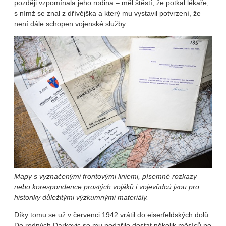
později vzpomínala jeho rodina – měl štěstí, že potkal lékaře,
s nímž se znal z dřívějška a který mu vystavil potvrzení, že
není dále schopen vojenské služby.
Mapy s vyznačenými frontovými liniemi, písemné rozkazy
nebo korespondence prostých vojáků i vojevůdců
jsou pro
historiky důležitými výzkumnými materiály.
Díky tomu se už v červenci 1942 vrátil do eiserfeldských dolů.
Do rodných Darkovic se mu podařilo dostat několik měsíců po