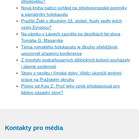
středověku?
Nová kniha nabízí pohled na středoevropské pomníky
a památníky holokaustu
Pražští Židé v dlouhém 16. století. Kudy vedly jejich
cesty Evropou?
Na zámku v Lánech zazněla po desítkách let slova
Tomáše G. Masaryka
Téma romského holokaustu je dlouho přehlížené,
upozornili účastníci konference
Z mnohdy podceňovaných dělnických kolonií pocházely
i slavné osobnosti
Stopy z neolitu i římské doby. Vědci ukončili terénní
práce na Pražském okruhu
Písmo od A po Z. Proč jeho vznik představoval pro
lidstvo zásadní zlom?
Kontakty pro média