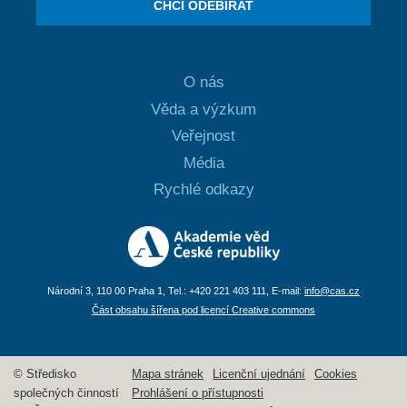
CHCI ODEBÍRAT
O nás
Věda a výzkum
Veřejnost
Média
Rychlé odkazy
Národní 3, 110 00 Praha 1, Tel.: +420 221 403 111, E-mail:
info@cas.cz
Část obsahu šířena pod licencí Creative commons
© Středisko
Mapa stránek
Licenční ujednání
Cookies
společných činností
Prohlášení o přístupnosti