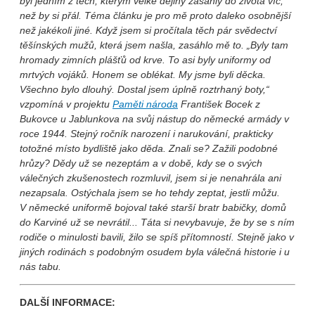
byl jedním z těch, kterým velké dějiny zasáhly do života víc,
než by si přál. Téma článku je pro mě proto daleko osobnější
než jakékoli jiné. Když jsem si pročítala těch pár svědectví
těšínských mužů, která jsem našla, zasáhlo mě to. „Byly tam
hromady zimních plášťů od krve. To asi byly uniformy od
mrtvých vojáků. Honem se oblékat. My jsme byli děcka.
Všechno bylo dlouhý. Dostal jsem úplně roztrhaný boty,“
vzpomíná v projektu
Paměti národa
František Bocek z
Bukovce u Jablunkova na svůj nástup do německé armády v
roce 1944. Stejný ročník narození i narukování, prakticky
totožné místo bydliště jako děda. Znali se? Zažili podobné
hrůzy? Dědy už se nezeptám a v době, kdy se o svých
válečných zkušenostech rozmluvil, jsem si je nenahrála ani
nezapsala. Ostýchala jsem se ho tehdy zeptat, jestli můžu.
V německé uniformě bojoval také starší bratr babičky, domů
do Karviné už se nevrátil... Táta si nevybavuje, že by se s ním
rodiče o minulosti bavili, žilo se spíš přítomností. Stejně jako v
jiných rodinách s podobným osudem byla válečná historie i u
nás tabu.
DALŠÍ INFORMACE: