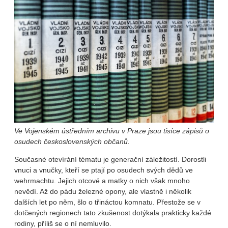
Ve Vojenském ústředním archivu v Praze jsou tisíce zápisů o
osudech československých občanů.
Současné otevírání tématu je generační záležitostí. Dorostli
vnuci a vnučky, kteří se ptají po osudech svých dědů ve
wehrmachtu. Jejich otcové a matky o nich však mnoho
nevědí. Až do pádu železné opony, ale vlastně i několik
dalších let po něm, šlo o třináctou komnatu. Přestože se v
dotčených regionech tato zkušenost dotýkala prakticky každé
rodiny, příliš se o ní nemluvilo.