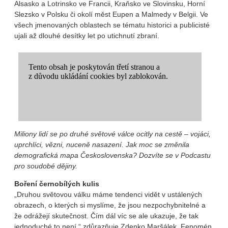
Alsasko a Lotrinsko ve Francii, Kraňsko ve Slovinsku, Horní
Slezsko v Polsku či okolí měst Eupen a Malmedy v Belgii. Ve
všech jmenovaných oblastech se tématu historici a publicisté
ujali až dlouhé desítky let po utichnutí zbraní.
Miliony lidí se po druhé světové válce ocitly na cestě – vojáci,
uprchlíci, vězni, nuceně nasazení. Jak moc se změnila
demografická mapa Československa? Dozvíte se v Podcastu
pro soudobé dějiny.
Boření černobílých kulis
„Druhou světovou válku máme tendenci vidět v ustálených
obrazech, o kterých si myslíme, že jsou nezpochybnitelné a
že odrážejí skutečnost. Čím dál víc se ale ukazuje, že tak
jednoduché to není,“ zdůrazňuje Zdenko Maršálek. Fenomén