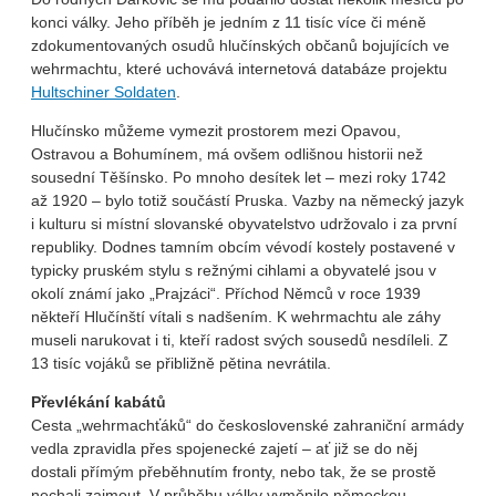
konci války. Jeho příběh je jedním z 11 tisíc více či méně
zdokumentovaných osudů hlučínských občanů bojujících ve
wehrmachtu, které uchovává internetová databáze projektu
Hultschiner Soldaten
.
Hlučínsko můžeme vymezit prostorem mezi Opavou,
Ostravou a Bohumínem, má ovšem odlišnou historii než
sousední Těšínsko. Po mnoho desítek let – mezi roky 1742
až 1920 – bylo totiž součástí Pruska. Vazby na německý jazyk
i kulturu si místní slovanské obyvatelstvo udržovalo i za první
republiky. Dodnes tamním obcím vévodí kostely postavené v
typicky pruském stylu s režnými cihlami a obyvatelé jsou v
okolí známí jako „Prajzáci“. Příchod Němců v roce 1939
někteří Hlučínští vítali s nadšením. K wehrmachtu ale záhy
museli narukovat i ti, kteří radost svých sousedů nesdíleli. Z
13 tisíc vojáků se přibližně pětina nevrátila.
Převlékání kabátů
Cesta „wehrmachťáků“ do československé zahraniční armády
vedla zpravidla přes spojenecké zajetí – ať již se do něj
dostali přímým přeběhnutím fronty, nebo tak, že se prostě
nechali zajmout. V průběhu války vyměnilo německou