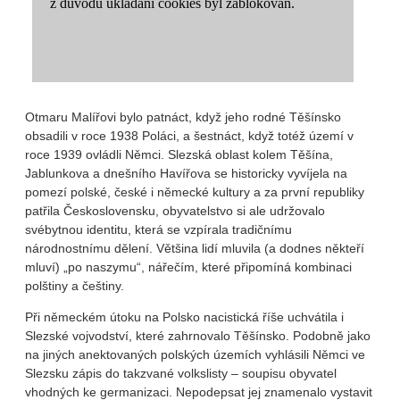
Otmaru Malířovi bylo patnáct, když jeho rodné Těšínsko
obsadili v roce 1938 Poláci, a šestnáct, když totéž území v
roce 1939 ovládli Němci. Slezská oblast kolem Těšína,
Jablunkova a dnešního Havířova se historicky vyvíjela na
pomezí polské, české i německé kultury a za první republiky
patřila Československu, obyvatelstvo si ale udržovalo
svébytnou identitu, která se vzpírala tradičnímu
národnostnímu dělení. Většina lidí mluvila (a dodnes někteří
mluví) „po naszymu“, nářečím, které připomíná kombinaci
polštiny a češtiny.
Při německém útoku na Polsko nacistická říše uchvátila i
Slezské vojvodství, které zahrnovalo Těšínsko. Podobně jako
na jiných anektovaných polských územích vyhlásili Němci ve
Slezsku zápis do takzvané volkslisty – soupisu obyvatel
vhodných ke germanizaci. Nepodepsat jej znamenalo vystavit