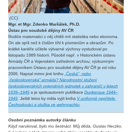
(CC)
Mgr. et Mgr. Zdenko Maršálek, Ph.D.
Ústav pro soudobé dějiny AV ČR
Rodiče matematici z něj chtěli mít statistika nebo ekonoma.
On ale spíš než k číslům tíhl k písmenům a obrazům. Po
krátké kariéře učitele výtvarné výchovy vystudoval po
listopadu 1989 historii. Působil např. v Historickém ústavu
Armády ČR a Vojenském ústředním archivu; výzkumným
pracovníkem Ústavu pro soudobé dějiny AV ČR je od roku
2006. Napsal mimo jiné knihu
„Česká’’, nebo
„československá’’ armáda? Národnostní složení
československých vojenských jednotek v zahraničí v letech
1939–1945
a je spoluautorem publikace
Dunkerque 1944–
1945
. Ještě letos by měla vyjít kniha
V uniformě nepřítele.
Čechoslováci a služba ve wehrmachtu
.
Osobní poznámka autorky článku
Když narukoval, bylo mu šestnáct. Můj děda, Gustav Heczko,