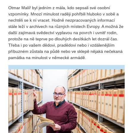
Otmar Malíř byl jedním z mála, kdo sepsali své osobní
vzpomínky. Mnozí minulost raději pohřbili hluboko v sobě a
nechtěli se k ní vracet. Hodně nezpracovaných informací
stále leží v archivech na různých místech Evropy. A možná že
další zajímavá svědectví vyplavou na povrch i uvnitř rodin,
protože na ně teprve po dlouhých desítkách let dozrál čas.
Třeba i po vašem dědovi, pradědovi nebo i vzdálenějším
příbuzném zůstala na půdě nebo ve sklepě nějaká nečekaná
památka na minulost v německé armádě.