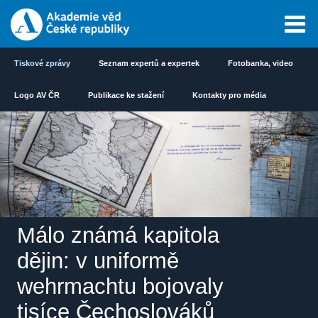
Tiskové zprávy
Seznam expertů a expertek
Fotobanka, video
Logo AV ČR
Publikace ke stažení
Kontakty pro média
Málo známá kapitola
dějin: v uniformě
wehrmachtu bojovaly
tisíce Čechoslováků