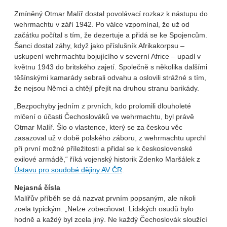
Zmíněný Otmar Malíř dostal povolávací rozkaz k nástupu do
wehrmachtu v září 1942. Po válce vzpomínal, že už od
začátku počítal s tím, že dezertuje a přidá se ke Spojencům.
Šanci dostal záhy, když jako příslušník Afrikakorpsu –
uskupení wehrmachtu bojujícího v severní Africe – upadl v
květnu 1943 do britského zajetí. Společně s několika dalšími
těšínskými kamarády sebrali odvahu a oslovili strážné s tím,
že nejsou Němci a chtějí přejít na druhou stranu barikády.
„Bezpochyby jedním z prvních, kdo prolomili dlouholeté
mlčení o účasti Čechoslováků ve wehrmachtu, byl právě
Otmar Malíř. Šlo o vlastence, který se za českou věc
zasazoval už v době polského záboru, z wehrmachtu uprchl
při první možné příležitosti a přidal se k československé
exilové armádě,“ říká vojenský historik Zdenko Maršálek z
Ústavu pro soudobé dějiny AV ČR
.
Nejasná čísla
Malířův příběh se dá nazvat prvním popsaným, ale nikoli
zcela typickým. „Nelze zobecňovat. Lidských osudů bylo
hodně a každý byl zcela jiný. Ne každý Čechoslovák sloužící