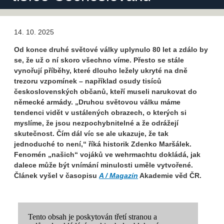
14. 10. 2025
Od konce druhé světové války uplynulo 80 let a zdálo by
se, že už o ní skoro všechno víme. Přesto se stále
vynořují příběhy, které dlouho ležely ukryté na dně
trezoru vzpomínek – například osudy tisíců
československých občanů, kteří museli narukovat do
německé armády. „Druhou světovou válku máme
tendenci vidět v ustálených obrazech, o kterých si
myslíme, že jsou nezpochybnitelné a že odrážejí
skutečnost. Čím dál víc se ale ukazuje, že tak
jednoduché to není,“ říká historik Zdenko Maršálek.
Fenomén „našich“ vojáků ve wehrmachtu dokládá, jak
dalece může být vnímání minulosti uměle vytvořené.
Článek vyšel
v časopisu
A / Magazín
Akademie věd ČR.