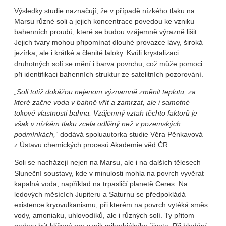
Výsledky studie naznačují, že v případě nízkého tlaku na
Marsu různé soli a jejich koncentrace povedou ke vzniku
bahenních proudů, které se budou vzájemně výrazně lišit.
Jejich tvary mohou připomínat dlouhé provazce lávy, široká
jezírka, ale i krátké a členité laloky. Kvůli krystalizaci
druhotných solí se mění i barva povrchu, což může pomoci
při identifikaci bahenních struktur ze satelitních pozorování.
„Soli totiž dokážou nejenom významně změnit teplotu, za
které začne voda v bahně vřít a zamrzat, ale i samotné
tokové vlastnosti bahna. Vzájemný vztah těchto faktorů je
však v nízkém tlaku zcela odlišný než v pozemských
podmínkách,“
dodává spoluautorka studie Věra Pěnkavová
z Ústavu chemických procesů Akademie věd ČR.
Soli se nacházejí nejen na Marsu, ale i na dalších tělesech
Sluneční soustavy, kde v minulosti mohla na povrch vyvěrat
kapalná voda, například na trpasličí planetě Ceres. Na
ledových měsících Jupiteru a Saturnu se předpokládá
existence kryovulkanismu, při kterém na povrch vytéká směs
vody, amoniaku, uhlovodíků, ale i různých solí. Ty přitom