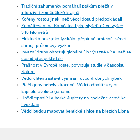
Tradiční záhumenky pomáhají ptákům přežít v
intenzivní zemědělské krajině
Kořeny rostou jinak, než vědci dosud předpokládali
Zemětřesení na Kamčatce bylo „slyšet“ až ve výšce
340 kilometrů
Elektrická pole jako fyzikální přepínač proteinů: vědci
shrnují průlomový výzkum
Invazní druhy ohrožují globální Jih výrazně více, než se
dosud předpokládalo
Prašnost v Evropě roste, potvrzuje studie v časopisu
Nature
Vědci chtějí zastavit vymírání dvou drobných rybek
Ptačí geny nebyly ztracené. Vědci odhalili skrytou
kapitolu evoluce genomu
Hnědí trpaslíci a horké Jupitery na společné cestě ke
hvězdám
Vědci budou mapovat bentické sinice na březích Lipna