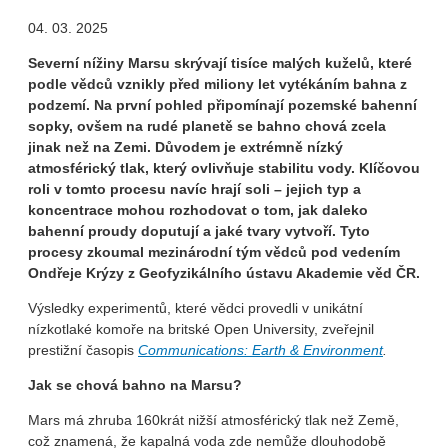
04. 03. 2025
Severní nížiny Marsu skrývají tisíce malých kuželů, které
podle vědců vznikly před miliony let vytékáním bahna z
podzemí. Na první pohled připomínají pozemské bahenní
sopky, ovšem na rudé planetě se bahno chová zcela
jinak než na Zemi. Důvodem je extrémně nízký
atmosférický tlak, který ovlivňuje stabilitu vody. Klíčovou
roli v tomto procesu navíc hrají soli – jejich typ a
koncentrace mohou rozhodovat o tom, jak daleko
bahenní proudy doputují a jaké tvary vytvoří. Tyto
procesy zkoumal mezinárodní tým vědců pod vedením
Ondřeje Krýzy z Geofyzikálního ústavu Akademie věd ČR.
Výsledky experimentů, které vědci provedli v unikátní
nízkotlaké komoře na britské Open University, zveřejnil
prestižní časopis
Communications: Earth & Environment
.
Jak se chová bahno na Marsu?
Mars má zhruba 160krát nižší atmosférický tlak než Země,
což znamená, že kapalná voda zde nemůže dlouhodobě