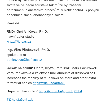
mohou být klíčové pro vznik mikrobiálního života. Při hledání
života ve Sluneční soustavě tak může být zásadní
porozumění planetárním procesům, v nichž dochází k pohybu
bahenních směsí obohacených solemi.
Kontakt:
RNDr. Ondřej Krýza, Ph.D
.
hlavní autor studie
kryza@ig.cas.cz
Ing. Věra Pěnkavová, Ph.D.
spoluautorka
penkavova@icpf.cas.cz
Odkaz na studii:
Ondřej Krýza, Petr Brož, Mark Fox-Powell,
Věra Pěnkavová a kolektiv: Small amounts of dissolved salt
increases the mobility of mud flows on Mars and other extra-
terrestrial bodies
https://rdcu.be/d94bF
Doprovodné video:
https://youtu.be/jqozzfqYOb4
TZ ke stažení zde.