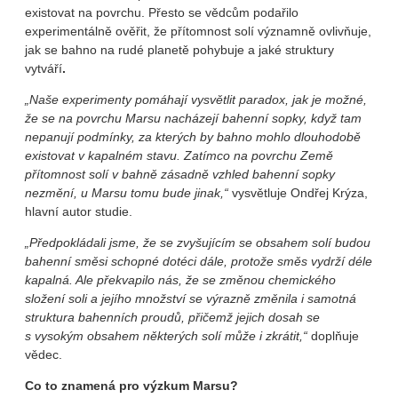
existovat na povrchu. Přesto se vědcům podařilo
experimentálně ověřit, že přítomnost solí významně ovlivňuje,
jak se bahno na rudé planetě pohybuje a jaké struktury
vytváří
.
„
Naše experimenty pomáhají vysvětlit paradox, jak je možné,
že se na povrchu Marsu nacházejí bahenní sopky, když tam
nepanují podmínky, za kterých by bahno mohlo dlouhodobě
existovat v kapalném stavu.
Zatímco na povrchu Země
přítomnost solí v bahně zásadně vzhled bahenní sopky
nezmění, u Marsu tomu bude jinak,“
vysvětluje Ondřej Krýza,
hlavní autor studie.
„
Předpokládali jsme, že se zvyšujícím se obsahem solí budou
bahenní směsi schopné dotéci dále, protože směs vydrží déle
kapalná. Ale překvapilo nás, že se změnou chemického
složení soli a jejího množství se výrazně změnila i samotná
struktura bahenních proudů, přičemž jejich dosah se
s vysokým obsahem některých solí může i zkrátit,“
doplňuje
vědec.
Co to znamená pro výzkum Marsu?