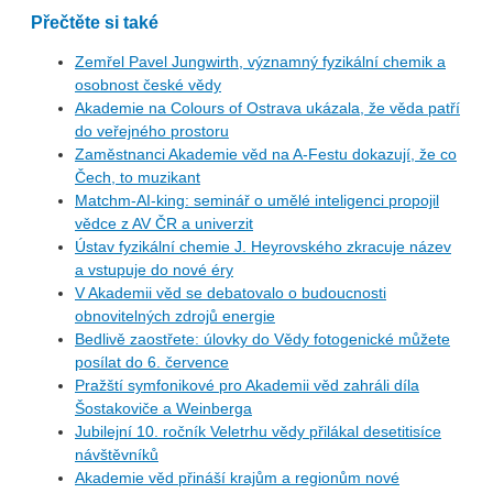
Přečtěte si také
Zemřel Pavel Jungwirth, významný fyzikální chemik a
osobnost české vědy
Akademie na Colours of Ostrava ukázala, že věda patří
do veřejného prostoru
Zaměstnanci Akademie věd na A-Festu dokazují, že co
Čech, to muzikant
Matchm-AI-king: seminář o umělé inteligenci propojil
vědce z AV ČR a univerzit
Ústav fyzikální chemie J. Heyrovského zkracuje název
a vstupuje do nové éry
V Akademii věd se debatovalo o budoucnosti
obnovitelných zdrojů energie
Bedlivě zaostřete: úlovky do Vědy fotogenické můžete
posílat do 6. července
Pražští symfonikové pro Akademii věd zahráli díla
Šostakoviče a Weinberga
Jubilejní 10. ročník Veletrhu vědy přilákal desetitisíce
návštěvníků
Akademie věd přináší krajům a regionům nové