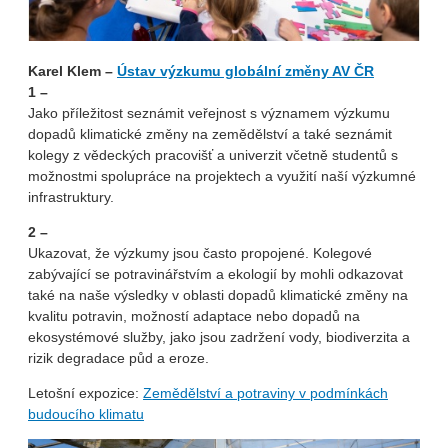
Karel Klem –
Ústav výzkumu globální změny AV ČR
1 –
Jako příležitost seznámit veřejnost s významem výzkumu
dopadů klimatické změny na zemědělství a také seznámit
kolegy z vědeckých pracovišť a univerzit včetně studentů s
možnostmi spolupráce na projektech a využití naší výzkumné
infrastruktury.
2 – ­
Ukazovat, že výzkumy jsou často propojené. Kolegové
zabývající se potravinářstvím a ekologií by mohli odkazovat
také na naše výsledky v oblasti dopadů klimatické změny na
kvalitu potravin, možností adaptace nebo dopadů na
ekosystémové služby, jako jsou zadržení vody, biodiverzita a
rizik degradace půd a eroze.
Letošní expozice:
Zemědělství a potraviny v podmínkách
budoucího klimatu