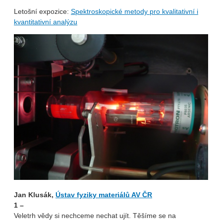
Letošní expozice:
Spektroskopické metody pro kvalitativní i
kvantitativní analýzu
Jan Klusák,
Ústav fyziky materiálů AV ČR
1 –
Veletrh vědy si nechceme nechat ujít. Těšíme se na