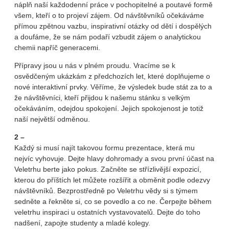
náplň naší každodenní práce v pochopitelné a poutavé formě
všem, kteří o to projeví zájem. Od návštěvníků očekáváme
přímou zpětnou vazbu, inspirativní otázky od dětí i dospělých
a doufáme, že se nám podaří vzbudit zájem o analytickou
chemii napříč generacemi.
Přípravy jsou u nás v plném proudu. Vracíme se k
osvědčeným ukázkám z předchozích let, které doplňujeme o
nové interaktivní prvky. Věříme, že výsledek bude stát za to a
že návštěvníci, kteří přijdou k našemu stánku s velkým
očekáváním, odejdou spokojení. Jejich spokojenost je totiž
naší největší odměnou.
2 –
Každý si musí najít takovou formu prezentace, která mu
nejvíc vyhovuje. Dejte hlavy dohromady a svou první účast na
Veletrhu berte jako pokus. Začněte se střízlivější expozicí,
kterou do příštích let můžete rozšířit a obměnit podle odezvy
návštěvníků. Bezprostředně po Veletrhu vědy si s týmem
sedněte a řekněte si, co se povedlo a co ne. Čerpejte během
veletrhu inspiraci u ostatních vystavovatelů. Dejte do toho
nadšení, zapojte studenty a mladé kolegy.