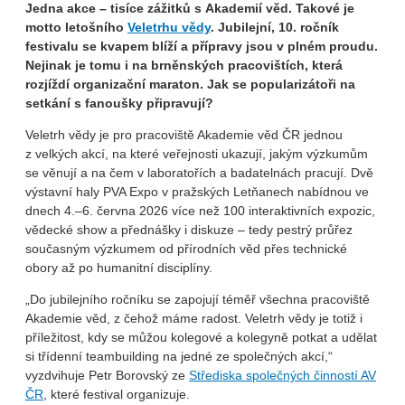
Jedna akce – tisíce zážitků s Akademií věd. Takové je
motto letošního
Veletrhu vědy
. Jubilejní, 10. ročník
festivalu se kvapem blíží a přípravy jsou v plném proudu.
Nejinak je tomu i na brněnských pracovištích, která
rozjíždí organizační maraton. Jak se popularizátoři na
setkání s fanoušky připravují?
Veletrh vědy je pro pracoviště Akademie věd ČR jednou
z velkých akcí, na které veřejnosti ukazují, jakým výzkumům
se věnují a na čem v laboratořích a badatelnách pracují. Dvě
výstavní haly PVA Expo v pražských Letňanech nabídnou ve
dnech 4.–6. června 2026 více než 100 interaktivních expozic,
vědecké show a přednášky i diskuze – tedy pestrý průřez
současným výzkumem od přírodních věd přes technické
obory až po humanitní disciplíny.
„Do jubilejního ročníku se zapojují téměř všechna pracoviště
Akademie věd, z čehož máme radost. Veletrh vědy je totiž i
příležitost, kdy se můžou kolegové a kolegyně potkat a udělat
si třídenní teambuilding na jedné ze společných akcí,“
vyzdvihuje Petr Borovský ze
Střediska společných činností AV
ČR
, které festival organizuje.