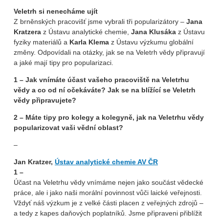
Veletrh si nenecháme ujít
Z brněnských pracovišť jsme vybrali tři popularizátory –
Jana
Kratzera
z Ústavu analytické chemie,
Jana Klusáka
z Ústavu
fyziky materiálů a
Karla Klema
z Ústavu výzkumu globální
změny. Odpovídali na otázky, jak se na Veletrh vědy připravují
a jaké mají tipy pro popularizaci.
1 – Jak vnímáte účast vašeho pracoviště na Veletrhu
vědy a co od ní očekáváte? Jak se na blížící se Veletrh
vědy připravujete?
2 – Máte tipy pro kolegy a kolegyně, jak na Veletrhu vědy
popularizovat vaši vědní oblast?
–
Jan Kratzer,
Ústav analytické chemie AV ČR
1 –
Účast na Veletrhu vědy vnímáme nejen jako součást vědecké
práce, ale i jako naši morální povinnost vůči laické veřejnosti.
Vždyť náš výzkum je z velké části placen z veřejných zdrojů –
a tedy z kapes daňových poplatníků. Jsme připraveni přiblížit