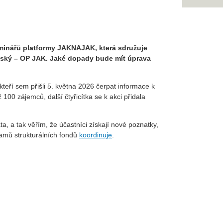
seminářů platformy JAKNAJAK, která sdružuje
nský – OP JAK. Jaké dopady bude mít úprava
eří sem přišli 5. května 2026 čerpat informace k
00 zájemců, další čtyřicítka se k akci přidala
 a tak věřím, že účastníci získají nové poznatky,
ramů strukturálních fondů
koordinuje
.