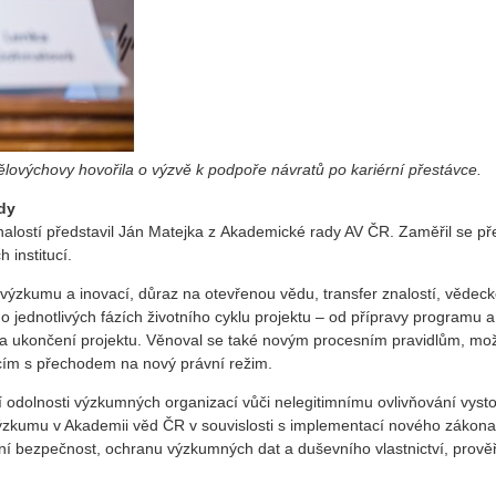
ělovýchovy hovořila o výzvě k podpoře návratů po kariérní přestávce.
dy
nalostí představil Ján Matejka z Akademické rady AV ČR. Zaměřil se př
institucí.
ýzkumu a inovací, důraz na otevřenou vědu, transfer znalostí, vědeck
é o jednotlivých fázích životního cyklu projektu – od přípravy programu
ci a ukončení projektu. Věnoval se také novým procesním pravidlům, m
m s přechodem na nový právní režim.
í odolnosti výzkumných organizací vůči nelegitimnímu ovlivňování vys
umu v Akademii věd ČR v souvislosti s implementací nového zákona o 
ní bezpečnost, ochranu výzkumných dat a duševního vlastnictví, prově