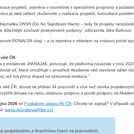
ce projektů, zejména v souvislosti s operačními programy a požadavky
práce je také sdílení zkušeností z realizace projektů, konzultace problé
oblematika DNSH (Do No Significant Harm) – tedy že projekty nezpůsobu
ůležitější součástí poskytované podpory,“ zdůraznila Jitka Baťková.
enové RONALDA vítají – a to zejména s ohledem na rostoucí počet spo
 věd ČR
na z iniciátorek JAKNAJAK, potvrzuje, že platforma navázala v roce 
ovali síť, která umožňuje v prostředí Akademie věd otevřeně sdílet rů
tivy, jež má přímý dopad na výzkumné instituce.“
věd ČR, dosud se přidalo 34 pracovišť a více než stovka projektových
 rozšířit témata na celou účelovou podporu a posílit podporu od Akade
října 2026
ve
Fyzikálním ústavu AV ČR
. Chcete se zapojit? V případě z
il:
sarka.dvorakova@ibp.cz
).
ují projektovému a finančnímu řízení na pracovištích