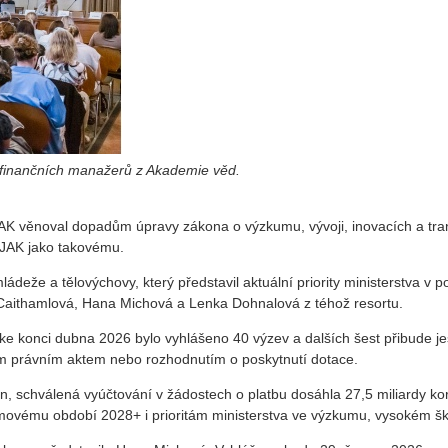
a finančních manažerů z Akademie věd.
K věnoval dopadům úpravy zákona o výzkumu, vývoji, inovacích a tra
P JAK jako takovému.
, mládeže a tělovýchovy, který představil aktuální priority ministerst
 Caithamlová, Hana Michová a Lenka Dohnalová z téhož resortu.
ke konci dubna 2026 bylo vyhlášeno 40 výzev a dalších šest přibude je
ým právním aktem nebo rozhodnutím o poskytnutí dotace.
, schválená vyúčtování v žádostech o platbu dosáhla 27,5 miliardy kor
vému období 2028+ i prioritám ministerstva ve výzkumu, vysokém ško