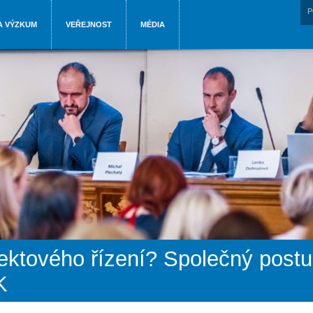
P
A VÝZKUM
VEŘEJNOST
MÉDIA
jektového řízení? Společný postu
K