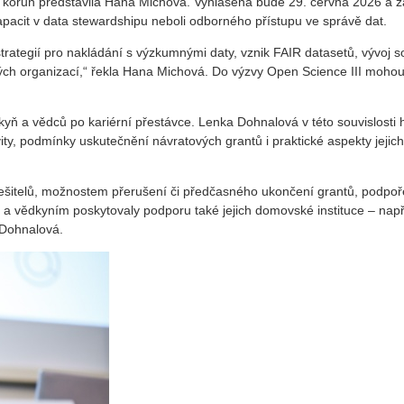
ů korun představila Hana Michová. Vyhlášena bude 29. června 2026 a
apacit v data stewardshipu neboli odborného přístupu ve správě dat.
trategií pro nakládání s výzkumnými daty, vznik FAIR datasetů, vývoj 
ých organizací,“ řekla Hana Michová. Do výzvy Open Science III moh
dkyň a vědců po kariérní přestávce. Lenka Dohnalová v této souvislosti
ity, podmínky uskutečnění návratových grantů i praktické aspekty jejic
řešitelů, možnostem přerušení či předčasného ukončení grantů, podpoř
m a vědkyním poskytovaly podporu také jejich domovské instituce – napří
 Dohnalová.