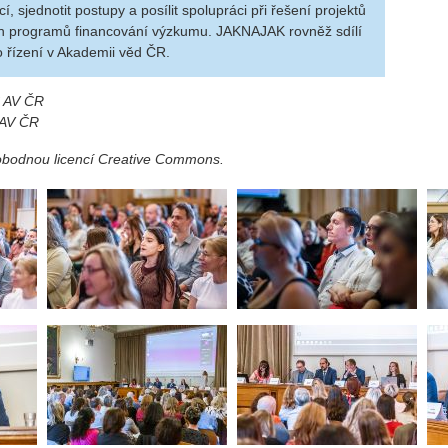
 sjednotit postupy a posílit spolupráci při řešení projektů
 programů financování výzkumu. JAKNAJAK rovněž sdílí
o řízení v Akademii věd ČR.
Č AV ČR
 AV ČR
vobodnou licencí Creative Commons.