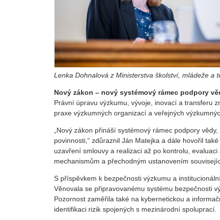
Lenka Dohnalová z Ministerstva školství, mládeže a t
Nový zákon – nový systémový rámec podpory vě
Právní úpravu výzkumu, vývoje, inovací a transferu z
praxe výzkumných organizací a veřejných výzkumných 
„Nový zákon přináší systémový rámec podpory vědy, v
povinnosti,“ zdůraznil Ján Matejka a dále hovořil tak
uzavření smlouvy a realizaci až po kontrolu, evalua
mechanismům a přechodným ustanovením související
S příspěvkem k bezpečnosti výzkumu a institucionáln
Věnovala se připravovanému systému bezpečnosti výzk
Pozornost zaměřila také na kybernetickou a informač
identifikaci rizik spojených s mezinárodní spoluprací.