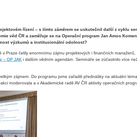
projektovém řízení – s tímto záměrem se uskutečnil další z cyklu 
ademie věd ČR a zaměřuje se na Operační program Jan Amos Kome
ost výzkumů a institucionální odolnost?
v Praze čelily enormnímu zájmu projektových i finančních manažerů, kt
ý – OP JAK
i dalším vědním agendám. Semináře se zúčastnilo více než 1
lkým zájmem. Do programu jsme zařadili přednášky na aktuální témata,
rá akci moderovala a v Akademické radě AV ČR aktivity operačních prog