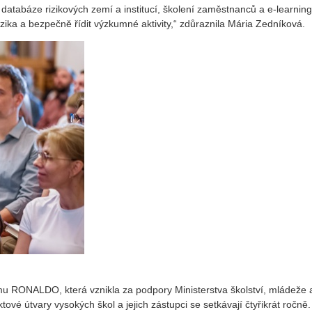
, databáze rizikových zemí a institucí, školení zaměstnanců a e-learni
ika a bezpečně řídit výzkumné aktivity,“ zdůraznila Mária Zedníková.
ormu RONALDO, která vznikla za podpory Ministerstva školství, mládeže 
ové útvary vysokých škol a jejich zástupci se setkávají čtyřikrát ročně.