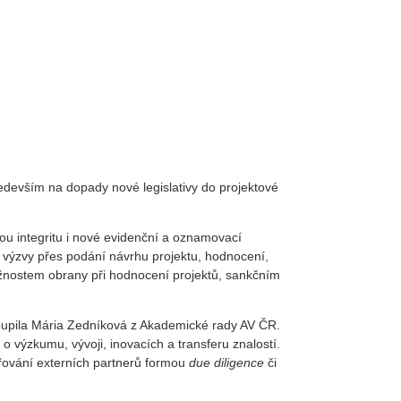
edevším na dopady nové legislativy do projektové
ou integritu i nové evidenční a oznamovací
 a výzvy přes podání návrhu projektu, hodnocení,
ožnostem obrany při hodnocení projektů, sankčním
toupila Mária Zedníková z Akademické rady AV ČR.
výzkumu, vývoji, inovacích a transferu znalostí.
řování externích partnerů formou
due diligence
či