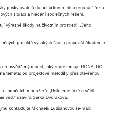
 poskytovatelů dotací či kontrolních orgánů,“ řekla
mových situací a hledání společných řešení.
jí výrazné škody na životním prostředí. „Jeho
lečných projektů vysokých škol a pracovišť Akademie
2024 na osvědčený model, jaký reprezentuje RONALDO
zná témata: od projektové metodiky přes otevřenou
 a finančních manažerů. „Usilujeme také o větší
mie věd,“ uzavírá Šárka Dvořáková.
ájmu kontaktujte Michaelu Lutišanovou (e-mail: