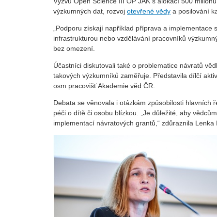
Výzvu Open Science III OP JAK s alokací 500 milion
výzkumných dat, rozvoj
otevřené vědy
a posilování k
„Podporu získají například příprava a implementace s
infrastrukturou nebo vzdělávání pracovníků výzkumn
bez omezení.
Účastníci diskutovali také o problematice návratů vě
takových výzkumníků zaměřuje. Představila dílčí aktiv
osm pracovišť Akademie věd ČR.
Debata se věnovala i otázkám způsobilosti hlavních 
péči o dítě či osobu blízkou. „Je důležité, aby vědců
implementací návratových grantů,“ zdůraznila Lenka