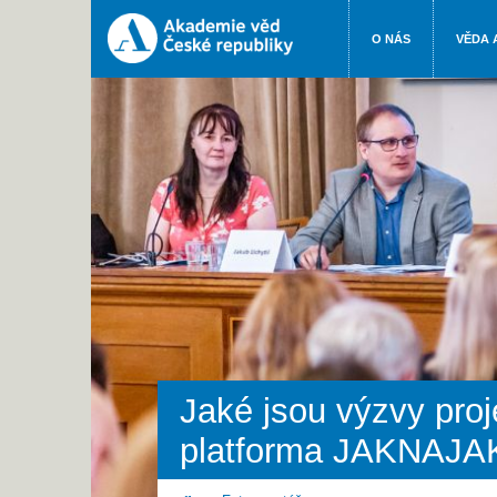
O NÁS
VĚDA 
Jaké jsou výzvy pro
platforma JAKNAJA