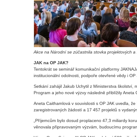
Akce na Národní se zúčastnila stovka projektových 
JAK na OP JAK?
Tentokrát se seminář komunikační platformy JAKNAJA
institucionální odolnosti, podpoře otevřené vědy i O
Setkání zahájil Jakub Uchytil z Ministerstva školství
Program a jeho nové výzvy následně přiblížily Aneta
Aneta Caithamlová v souvislosti s OP JAK uvedla, že 
zaregistrovaných žádostí a 17 457 projektů s vydan
„Příjemcům bylo dosud proplaceno 47,3 miliardy korun
věnovala připravovaným výzvám, budoucímu programo