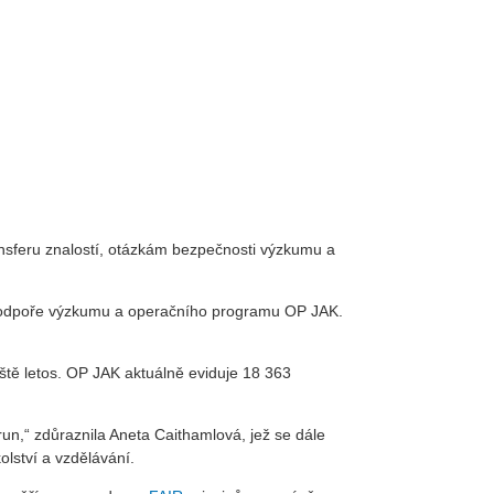
nsferu znalostí, otázkám bezpečnosti výzkumu a
va v podpoře výzkumu a operačního programu OP JAK.
ště letos. OP JAK aktuálně eviduje 18 363
un,“ zdůraznila Aneta Caithamlová, jež se dále
lství a vzdělávání.