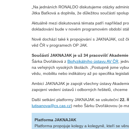
„Na jednáních RONALDO diskutujeme otázky administra
Jitka Baťková a doplnila, že důležitou součástí spolu
Aktuálně mezi diskutovaná témata patří například pr
dokladování bude v novém programovém období stále d
Nově dochází také k propojování s JAKNAJAK, což čl
věd ČR v programech OP JAK.
Součástí JAKNAJAK je už 34 pracovišť Akademie
Šárka Dvořáková z
Biofyzikálního ústavu AV ČR
, jed
na veřejných vysokých školách. „Postupně jsme vybud
vědu, mobilitu nebo indikátory až po specifika legisla
Ambicí JAKNAJAK je zapojit všechny ústavy Akademie 
zapojení vedení ústavů i odborných řešitelů, chceme
Další setkání platformy JAKNAJAK se uskuteční
22. 
lutisanova@cs.cas.cz
) nebo Šárku Dvořákovou (e-ma
Platforma JAKNAJAK
Platforma propojuje kolegy a kolegyně, kteří se věn