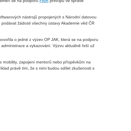
 zaměří se na podporu
FAIR
principů ve správě
softwarových nástrojů propojených s Národní datovou
ou podávat žádosti všechny ústavy Akademie věd ČR
 hovořila o jedné z výzev OP JAK, která se na podporu
h administrace a vykazování. Výzvu aktuálně řeší už
e mobility, zapojení mentorů nebo příspěvkům na
klad právě tím, že s nimi budou sdílet zkušenosti s