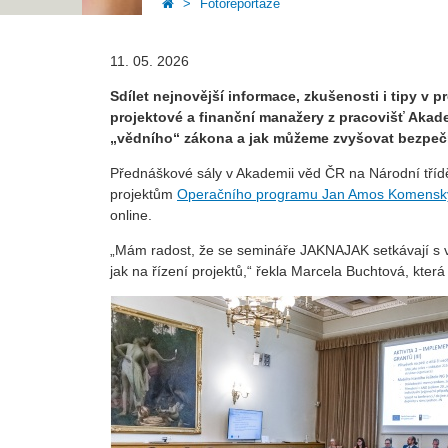
Fotoreportáže
11. 05. 2026
Sdílet nejnovější informace, zkušenosti i tipy v 
projektové a finanční manažery z pracovišť Ak
„vědního“ zákona a jak můžeme zvyšovat bezpečn
Přednáškové sály v Akademii věd ČR na Národní třídě 
projektům
Operačního programu Jan Amos Komensk
online.
„Mám radost, že se semináře JAKNAJAK setkávají s ve
jak na řízení projektů,“ řekla Marcela Buchtová, kte