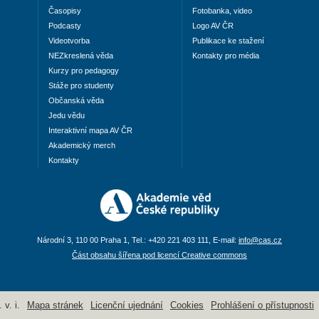
Časopisy
Fotobanka, video
Podcasty
Logo AV ČR
Videotvorba
Publikace ke stažení
NEZkreslená věda
Kontakty pro média
Kurzy pro pedagogy
Stáže pro studenty
Občanská věda
Jedu vědu
Interaktivní mapa AV ČR
Akademický merch
Kontakty
Národní 3, 110 00 Praha 1, Tel.: +420 221 403 111, E-mail:
info@cas.cz
Část obsahu šířena pod licencí Creative commons
v. i.
Mapa stránek
Licenční ujednání
Cookies
Prohlášení o přístupnosti