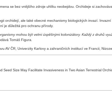
emena se bez vnějšího zdroje uhlíku neobejdou. Orchideje si zachovávaj
ii orchidejí, ale také obecné mechanismy biologických invazí. Invazní 
ní je důležitá pro ochranu přírody.
 organismy mohou být velmi úspěšnými kolonizátory. Každý z druhů využív
dává Tomáš Figura.
vu AV ČR, Univerzity Karlovy a zahraničních institucí ve Francii, Nizo
nd Seed Size May Facilitate Invasiveness in Two Asian Terrestrial Orchid