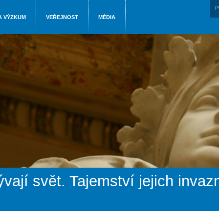
P
A VÝZKUM
VEŘEJNOST
MÉDIA
ývají svět. Tajemství jejich inva