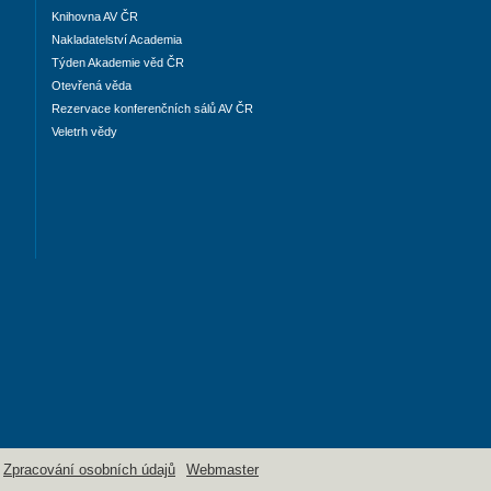
Knihovna AV ČR
Nakladatelství Academia
Týden Akademie věd ČR
Otevřená věda
Rezervace konferenčních sálů AV ČR
Veletrh vědy
Zpracování osobních údajů
Webmaster