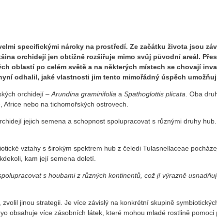
 velmi specifickými nároky na prostředí. Ze začátku života jsou zá
tšina orchidejí jen obtížně rozšiřuje mimo svůj původní areál. Pře
ických oblastí po celém světě a na některých místech se chovají 
yní odhalil, jaké vlastnosti jim tento mimořádný úspěch umožňují
kých orchidejí –
Arundina graminifolia
a
Spathoglottis plicata
. Oba dru
e, Africe nebo na tichomořských ostrovech.
rchidejí jejich semena a schopnost spolupracovat s různými druhy hub.
tické vztahy s širokým spektrem hub z čeledi Tulasnellaceae pocházející
 kdekoli, kam její semena doletí.
spolupracovat s houbami z různých kontinentů, což jí výrazně usnadňuj
, zvolil jinou strategii. Je více závislý na konkrétní skupině symbioti
ryo obsahuje více zásobních látek, které mohou mladé rostlině pomoci p