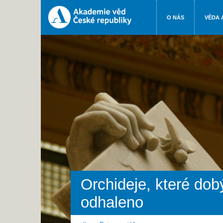
O NÁS
VĚDA 
Orchideje, které dob
odhaleno