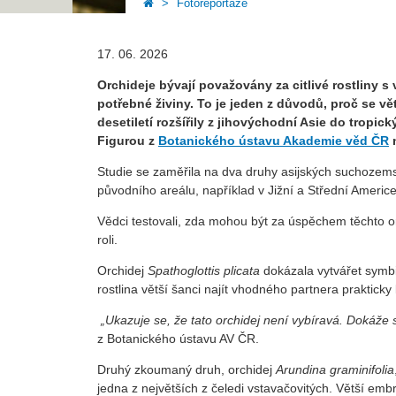
Fotoreportáže
17. 06. 2026
Orchideje bývají považovány za citlivé rostliny s
potřebné živiny. To je jeden z důvodů, proč se vě
desetiletí rozšířily z jihovýchodní Asie do trop
Figurou z
Botanického ústavu Akademie věd ČR
n
Studie se zaměřila na dva druhy asijských suchozems
původního areálu, například v Jižní a Střední Americ
Vědci testovali, zda mohou být za úspěchem těchto o
roli.
Orchidej
Spathoglottis plicata
dokázala vytvářet symbio
rostlina větší šanci najít vhodného partnera prakticky
„Ukazuje se, že tato orchidej není vybíravá. Dokáže 
z Botanického ústavu AV ČR.
Druhý zkoumaný druh, orchidej
Arundina graminifolia
jedna z největších z čeledi vstavačovitých. Větší emb