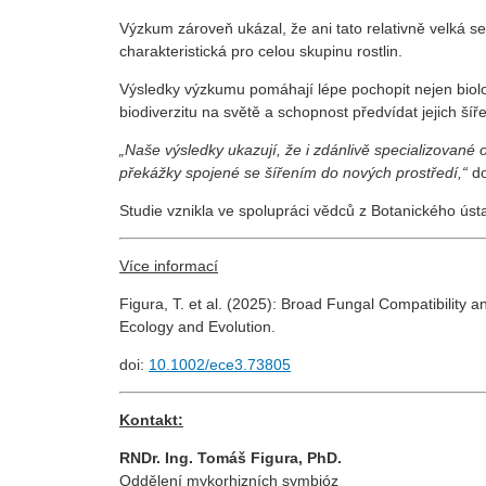
Výzkum zároveň ukázal, že ani tato relativně velká s
charakteristická pro celou skupinu rostlin.
Výsledky výzkumu pomáhají lépe pochopit nejen biolog
biodiverzitu na světě a schopnost předvídat jejich šíře
„Naše výsledky ukazují, že i zdánlivě specializované
překážky spojené se šířením do nových prostředí,“
do
Studie vznikla ve spolupráci vědců z Botanického ústa
Více informací
Figura, T. et al. (2025): Broad Fungal Compatibility a
Ecology and Evolution.
doi:
10.1002/ece3.73805
Kontakt:
RNDr. Ing. Tomáš Figura, PhD.
Oddělení mykorhizních symbióz