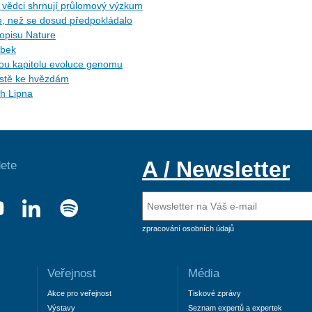
ů: vědci shrnují průlomový výzkum
ce, než se dosud předpokládalo
sopisu Nature
ybek
ytou kapitolu evoluce genomu
cestě ke hvězdám
ch Lipna
A / Newsletter
ete
zpracování osobních údajů
Veřejnost
Média
Akce pro veřejnost
Tiskové zprávy
Výstavy
Seznam expertů a expertek