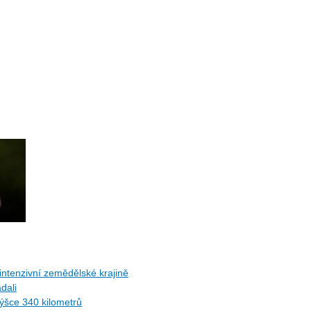
ntenzivní zemědělské krajině
dali
ýšce 340 kilometrů