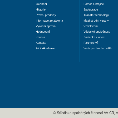
Ocenění
Pomoc Ukrajině
Historie
Spolupráce
Právní předpisy
Transfer technologií
Informace ze zákona
Mezinárodní vztahy
Výroční zpráva
Vzdělávání
Hodnocení
Vědecké společnosti
Kariéra
Znalecká činnost
Kontakt
Partnerství
A / Z Akademie
Věda pro tvorbu politik
© Středisko společných činností AV ČR, v. 