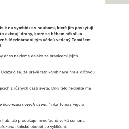
vislé na symbióze s houbami, které jim poskytují
sto existují druhy, které se během několika
invazně. Mezinárodní tým vědců vedený Tomášem
.
hy dnes najdeme daleko za hranicemi jejich
 Ukázalo se, že právě tato kombinace hraje klíčovou
ch z různých částí světa. Díky této flexibilitě má
e kolonizaci nových území,“
říká Tomáš Figura
ckých hub, ale produkuje mimořádně velká semena –
řekonat kritické období po vyklíčení.