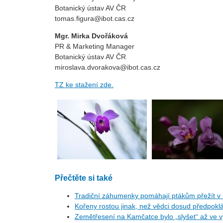
Botanický ústav AV ČR
tomas.figura@ibot.cas.cz
Mgr. Mirka Dvořáková
PR & Marketing Manager
Botanický ústav AV ČR
miroslava.dvorakova@ibot.cas.cz
TZ ke stažení zde.
Přečtěte si také
Tradiční záhumenky pomáhají ptákům přežít v i
Kořeny rostou jinak, než vědci dosud předpoklá
Zemětřesení na Kamčatce bylo „slyšet“ až ve v