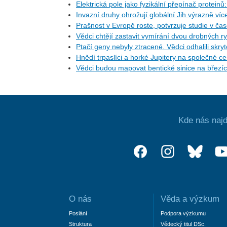
Elektrická pole jako fyzikální přepínač protein
Invazní druhy ohrožují globální Jih výrazně ví
Prašnost v Evropě roste, potvrzuje studie v ča
Vědci chtějí zastavit vymírání dvou drobných r
Ptačí geny nebyly ztracené. Vědci odhalili skr
Hnědí trpaslíci a horké Jupitery na společné 
Vědci budou mapovat bentické sinice na březí
Kde nás najd
O nás
Věda a výzkum
Poslání
Podpora výzkumu
Struktura
Vědecký titul DSc.