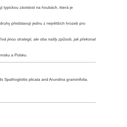
í typickou závislost na houbách, která je
druhy představují jednu z největších hrozeb pro
á jinou strategii, ale oba našly způsob, jak překonat
zemsku a Polsku.
s Spathoglottis plicata and Arundina graminifolia.