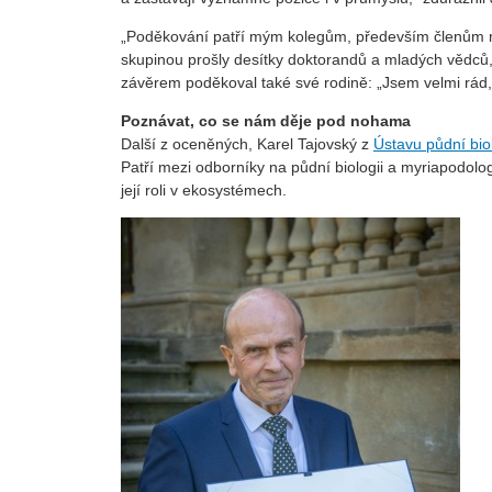
„Poděkování patří mým kolegům, především členům m
skupinou prošly desítky doktorandů a mladých vědců, z
závěrem poděkoval také své rodině: „Jsem velmi rád,
Poznávat, co se nám děje pod nohama
Další z oceněných, Karel Tajovský z
Ústavu půdní bio
Patří mezi odborníky na půdní biologii a myriapodol
její roli v ekosystémech.