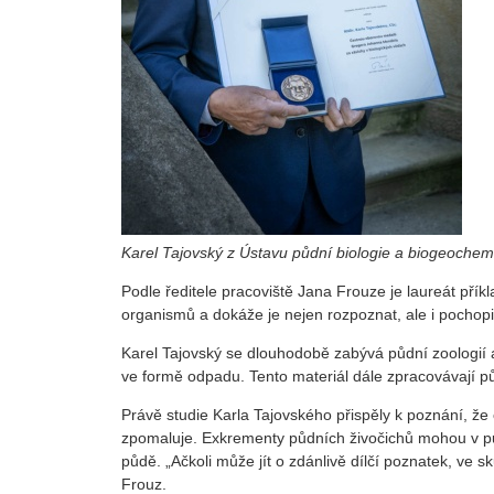
Karel Tajovský z Ústavu půdní biologie a biogeochem
Podle ředitele pracoviště Jana Frouze je laureát pří
organismů a dokáže je nejen rozpoznat, ale i pochopit
Karel Tajovský se dlouhodobě zabývá půdní zoologií 
ve formě odpadu. Tento materiál dále zpracovávají pů
Právě studie Karla Tajovského přispěly k poznání, že
zpomaluje. Exkrementy půdních živočichů mohou v pů
půdě. „Ačkoli může jít o zdánlivě dílčí poznatek, ve 
Frouz.