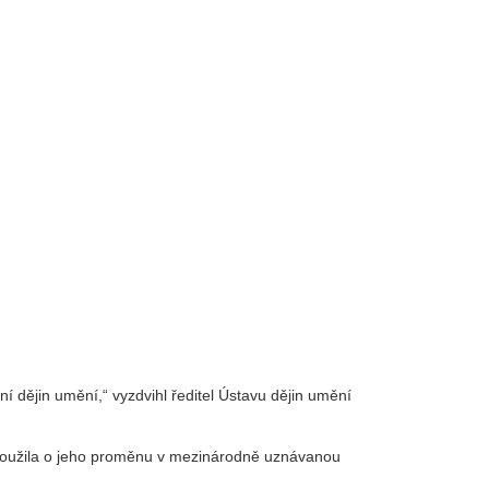
í dějin umění,“ vyzdvihl ředitel Ústavu dějin umění
asloužila o jeho proměnu v mezinárodně uznávanou