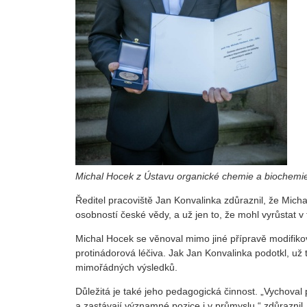
Michal Hocek z Ústavu organické chemie a biochemi
Ředitel pracoviště Jan Konvalinka zdůraznil, že Mic
osobností české vědy, a už jen to, že mohl vyrůstat
Michal Hocek se věnoval mimo jiné přípravě modifikov
protinádorová léčiva. Jak Jan Konvalinka podotkl, už
mimořádných výsledků.
Důležitá je také jeho pedagogická činnost. „Vychoval
a zastávají významné pozice i v průmyslu,“ zdůraznil