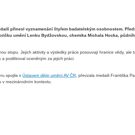
dailí přinesl vyznamenání čtyřem badatelským osobnostem. Před
toričku umění Lenku Bydžovskou, chemika Michala Hocka, půdního
 stopu. Jejich aktivity a výsledky práce posouvají hranice vědy, ale tak
a poděkoval oceněným za jejich práci.
ru spojila s
Ústavem dějin umění AV ČR
, převzala medaili Františka P
 v mezinárodním kontextu.