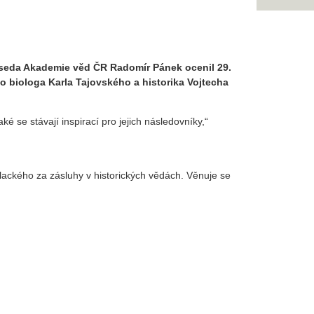
seda Akademie věd ČR Radomír Pánek ocenil 29.
 biologa Karla Tajovského a historika Vojtecha
é se stávají inspirací pro jejich následovníky,“
alackého za zásluhy v historických vědách. Věnuje se