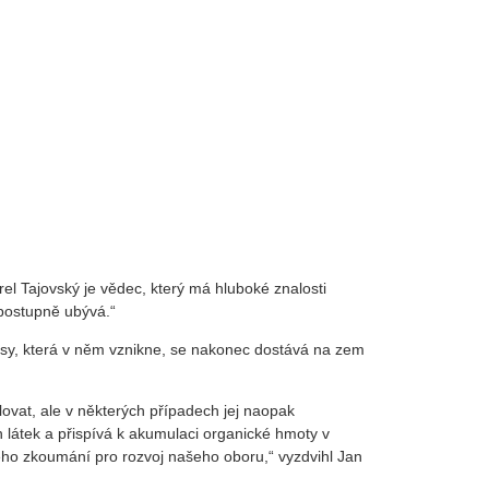
el Tajovský je vědec, který má hluboké znalosti
 postupně ubývá.“
asy, která v něm vznikne, se nakonec dostává na zem
ovat, ale v některých případech jej naopak
látek a přispívá k akumulaci organické hmoty v
 jeho zkoumání pro rozvoj našeho oboru,“ vyzdvihl Jan