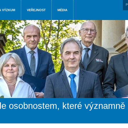
P
A VÝZKUM
VEŘEJNOST
MÉDIA
le osobnostem, které významně p