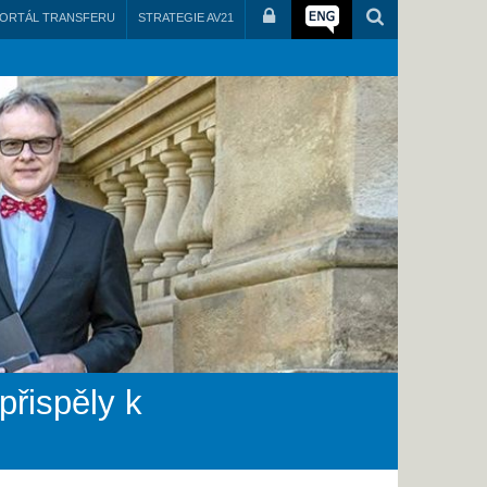
ORTÁL TRANSFERU
STRATEGIE AV21
řispěly k