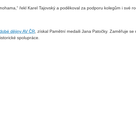
d nohama,“ řekl Karel Tajovský a poděkoval za podporu kolegům i své 
dobé dějiny AV ČR
, získal Pamětní medaili Jana Patočky. Zaměřuje se
istorické spolupráce.