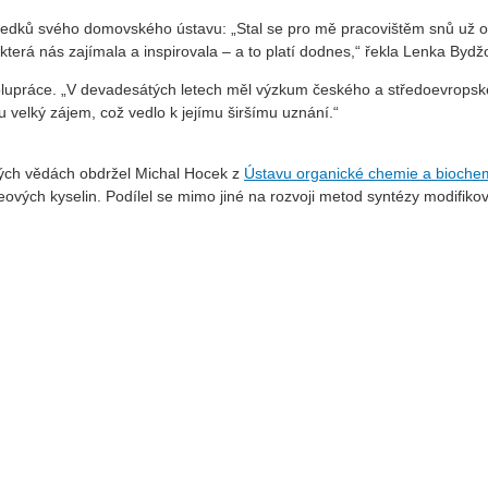
edků svého domovského ústavu: „Stal se pro mě pracovištěm snů už od
erá nás zajímala a inspirovala – a to platí dodnes,“ řekla Lenka Bydž
spolupráce. „V devadesátých letech měl výzkum českého a středoevro
nu velký zájem, což vedlo k jejímu širšímu uznání.“
kých vědách obdržel Michal Hocek z
Ústavu organické chemie a bioche
ových kyselin. Podílel se mimo jiné na rozvoji metod syntézy modifikov