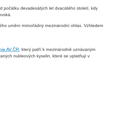
 počátku devadesátých let dvacátého století, kdy
ovská.
pského umění mimořádný mezinárodní ohlas. Vzhledem
mie AV ČR
, který patří k mezinárodně uznávaným
aných nukleových kyselin, které se uplatňují v