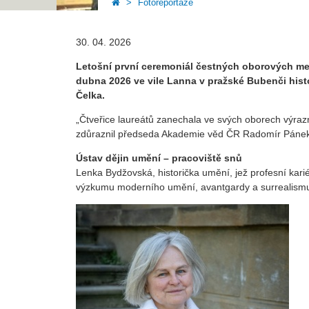
Fotoreportáže
30. 04. 2026
Letošní první ceremoniál čestných oborových me
dubna 2026 ve vile Lanna v pražské Bubenči his
Čelka.
„Čtveřice laureátů zanechala ve svých oborech výraznou
zdůraznil předseda Akademie věd ČR Radomír Pánek 
Ústav dějin umění – pracoviště snů
Lenka Bydžovská, historička umění, jež profesní karié
výzkumu moderního umění, avantgardy a surrealismu