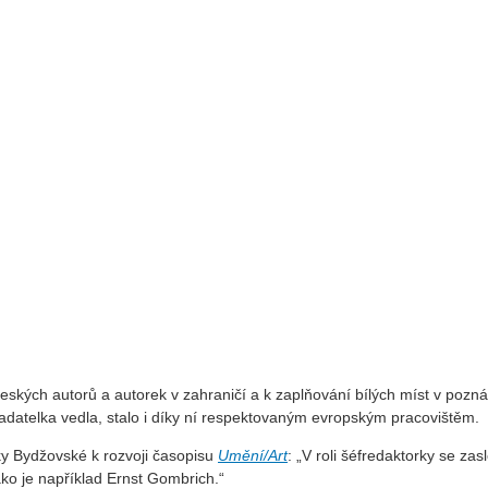
ských autorů a autorek v zahraničí a k zaplňování bílých míst v poznán
adatelka vedla, stalo i díky ní respektovaným evropským pracovištěm.
y Bydžovské k rozvoji časopisu
Umění/Art
: „V roli šéfredaktorky se z
 jako je například Ernst Gombrich.“