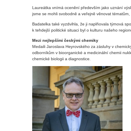
Laureátka vnímá ocenění především jako uznání výsl
jsme se mohli svobodně a veřejně věnovat tématům, kt
Badatelka také vyzdvihla, že ji naplňovala týmová 
k tehdejší politické situaci byl o kulturu našeho regio
Mezi nejlepšími českými chemiky
Medaili Jaroslava Heyrovského za zásluhy v chemic
odborníkům v bioorganické a medicinální chemii nukle
chemické biologii a diagnostice.