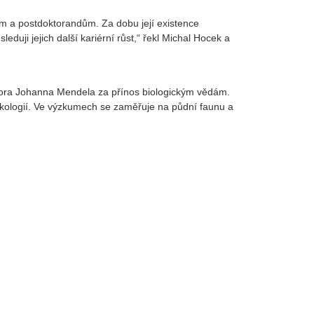
 a postdoktorandům. Za dobu její existence
uji jejich další kariérní růst,“ řekl Michal Hocek a
gora Johanna Mendela za přínos biologickým vědám.
ekologií. Ve výzkumech se zaměřuje na půdní faunu a