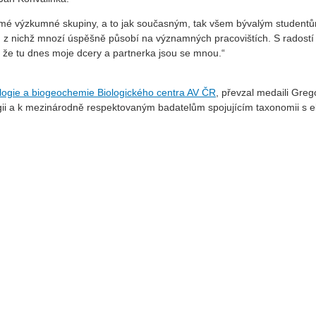
é výzkumné skupiny, a to jak současným, tak všem bývalým studentům
 nichž mnozí úspěšně působí na významných pracovištích. S radostí sled
 že tu dnes moje dcery a partnerka jsou se mnou.“
logie a biogeochemie Biologického centra AV ČR
, převzal medaili Gre
ogii a k mezinárodně respektovaným badatelům spojujícím taxonomii s 