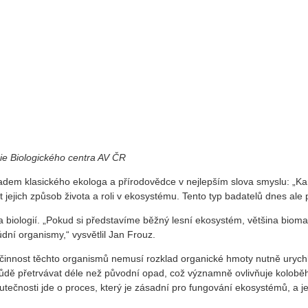
ie Biologického centra AV ČR
kladem klasického ekologa a přírodovědce v nejlepším slova smyslu: „Kar
 jejich způsob života a roli v ekosystému. Tento typ badatelů dnes ale
a biologií. „Pokud si představíme běžný lesní ekosystém, většina biom
dní organismy,“ vysvětlil Jan Frouz.
 činnost těchto organismů nemusí rozklad organické hmoty nutně urychl
dě přetrvávat déle než původní opad, což významně ovlivňuje koloběh 
skutečnosti jde o proces, který je zásadní pro fungování ekosystémů, a