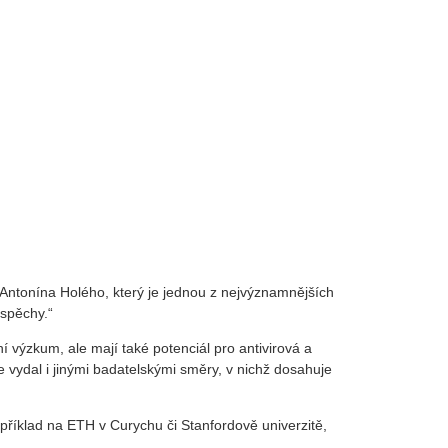
 Antonína Holého, který je jednou z nejvýznamnějších
úspěchy.“
 výzkum, ale mají také potenciál pro antivirová a
 vydal i jinými badatelskými směry, v nichž dosahuje
příklad na ETH v Curychu či Stanfordově univerzitě,