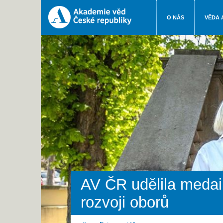
O NÁS
VĚDA 
AV ČR udělila medai
rozvoji oborů