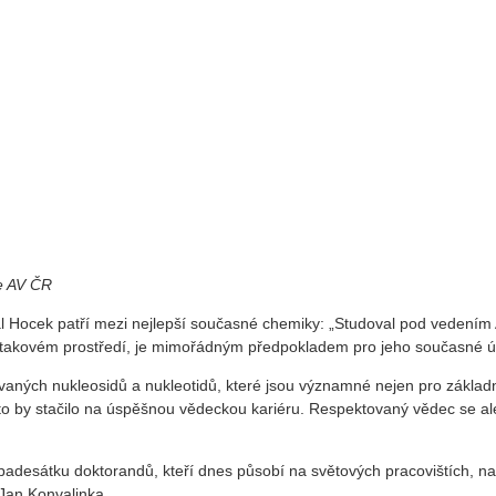
e AV ČR
hal Hocek patří mezi nejlepší současné chemiky: „Studoval pod vedením
 v takovém prostředí, je mimořádným předpokladem pro jeho současné 
aných nukleosidů a nukleotidů, které jsou významné nejen pro základní
 to by stačilo na úspěšnou vědeckou kariéru. Respektovaný vědec se ale
 padesátku doktorandů, kteří dnes působí na světových pracovištích, na
 Jan Konvalinka.