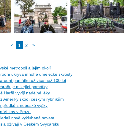
<
1
2
>
ské metropoli a jejím okolí
árodní ukrývá mnohé umělecké skvosty
rodní památku už více než 100 let
hraňuje mizející památky
 Harfě vyvíjí nadějné léky
z Ameriky škodí českým rybníkům
ch předků z nebeské výšky
m Vítkov v Praze
ledali nově vyklubaná sovata
esla ožívají v Českém Švýcarsku