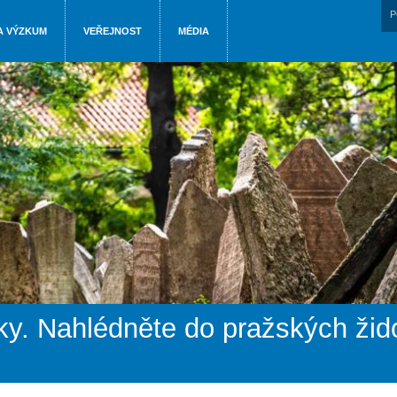
P
A VÝZKUM
VEŘEJNOST
MÉDIA
y. Nahlédněte do pražských žid