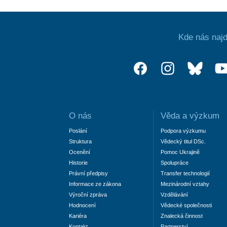
Kde nás najd
O nás
Věda a výzkum
Poslání
Podpora výzkumu
Struktura
Vědecký titul DSc.
Ocenění
Pomoc Ukrajině
Historie
Spolupráce
Právní předpisy
Transfer technologií
Informace ze zákona
Mezinárodní vztahy
Výroční zpráva
Vzdělávání
Hodnocení
Vědecké společnosti
Kariéra
Znalecká činnost
Kontakt
Partnerství