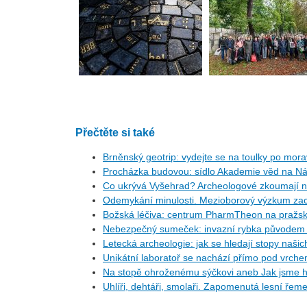
Přečtěte si také
Brněnský geotrip: vydejte se na toulky po morav
Procházka budovou: sídlo Akademie věd na N
Co ukrývá Vyšehrad? Archeologové zkoumají ná
Odemykání minulosti. Mezioborový výzkum zac
Božská léčiva: centrum PharmTheon na pražské
Nebezpečný sumeček: invazní rybka původem 
Letecká archeologie: jak se hledají stopy naši
Unikátní laboratoř se nachází přímo pod vrche
Na stopě ohroženému sýčkovi aneb Jak jsme h
Uhlíři, dehtáři, smolaři. Zapomenutá lesní řem