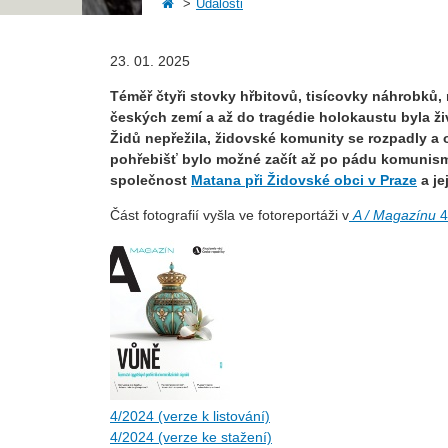
Události
23. 01. 2025
Téměř čtyři stovky hřbitovů, tisícovky náhrobků, 
českých zemí a až do tragédie holokaustu byla ž
Židů nepřežila, židovské komunity se rozpadly a
pohřebišť bylo možné začít až po pádu komunis
společnost
Matana při Židovské obci v Praze
a je
Část fotografií vyšla ve fotoreportáži v
A / Magazínu
4
4/2024 (verze k listování)
4/2024 (verze ke stažení)