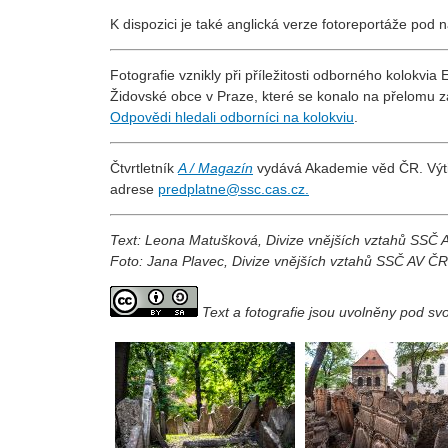
K dispozici je také anglická verze fotoreportáže pod
Fotografie vznikly při příležitosti odborného kolokvia
Židovské obce v Praze, které se konalo na přelomu zá
Odpovědi hledali odborníci na kolokviu
.
Čtvrtletník
A / Magazín
vydává Akademie věd ČR. Výt
adrese
predplatne@ssc.cas.cz.
Text: Leona Matušková, Divize vnějších vztahů SSČ
Foto: Jana Plavec, Divize vnějších vztahů SSČ AV ČR
Text a fotografie jsou uvolněny pod s