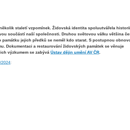
několik staletí vzpomínek. Židovská identita spoluutvářela histori
ivou součástí naší společnosti. Druhou světovou válku většina č
 o památku jejich předků se neměl kdo starat. S postupnou obnov
mu. Dokumentaci a restaurování židovských památek se věnuje
jich výzkumem se zabývá
Ústav dějin umění AV ČR
.
/2024
: