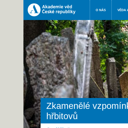
O NÁS
VĚDA 
Zkamenělé vzpomínk
hřbitovů