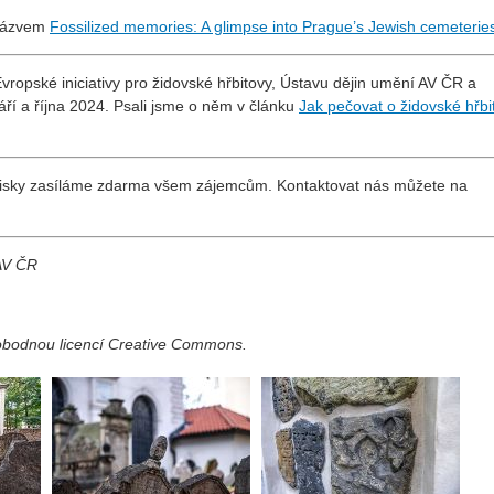
 názvem
Fossilized memories: A glimpse into Prague’s Jewish cemeterie
 Evropské iniciativy pro židovské hřbitovy, Ústavu dějin umění AV ČR a
ří a října 2024. Psali jsme o něm v článku
Jak pečovat o židovské hřbi
isky zasíláme zdarma všem zájemcům. Kontaktovat nás můžete na
 AV ČR
vobodnou licencí Creative Commons.