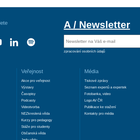
A / Newsletter
ete
zpracování osobních údajů
Veřejnost
Média
Akce pro veřejnost
Tiskové zprávy
Výstavy
Seznam expertů a expertek
Časopisy
Fotobanka, video
Podcasty
Logo AV ČR
Videotvorba
Publikace ke stažení
NEZkreslená věda
Kontakty pro média
Kurzy pro pedagogy
Stáže pro studenty
Občanská věda
Jedu vědu