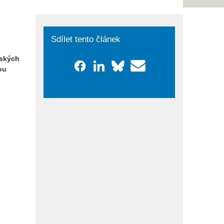
Sdílet tento článek
i
eských
ou