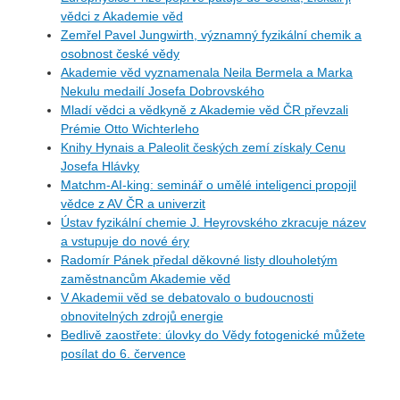
vědci z Akademie věd
Zemřel Pavel Jungwirth, významný fyzikální chemik a
osobnost české vědy
Akademie věd vyznamenala Neila Bermela a Marka
Nekulu medailí Josefa Dobrovského
Mladí vědci a vědkyně z Akademie věd ČR převzali
Prémie Otto Wichterleho
Knihy Hynais a Paleolit českých zemí získaly Cenu
Josefa Hlávky
Matchm-AI-king: seminář o umělé inteligenci propojil
vědce z AV ČR a univerzit
Ústav fyzikální chemie J. Heyrovského zkracuje název
a vstupuje do nové éry
Radomír Pánek předal děkovné listy dlouholetým
zaměstnancům Akademie věd
V Akademii věd se debatovalo o budoucnosti
obnovitelných zdrojů energie
Bedlivě zaostřete: úlovky do Vědy fotogenické můžete
posílat do 6. července