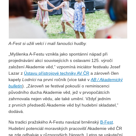
A-Fest si užili velcí i malí fanoušci hudby.
„Myšlenka A-Festu vznikla jako spontánní nápad při
projednávání akcí souvisejících s oslavami 125. výročí
založení Akademie věd,“ vzpomíná iniciátor festivalu Josef
Lazar z
Ústavu přístrojové techniky AV ČR
a zároveň člen
kapely
Lodníci
na první ročník (více také v
AB / Akademický
bulletin
). „Zároveň se festival pokouší o reminiscenci
původního ducha Akademie věd, jež v prvopočátcích
zahrnovala nejen vědu, ale také umění. Vždyť jedním
z prvních předsedů Akademie věd byl hudební skladatel,“
dodává.
Na tradici pražského A-Festu navázal brněnský
B-Fest
.
Hudební potenciál moravských pracovišť Akademie věd ČR
se zde odhaluje v různorodých žánrech. Letos se uskuteční