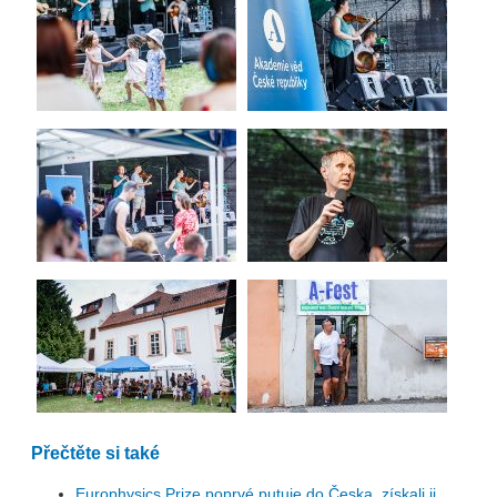
Přečtěte si také
Europhysics Prize poprvé putuje do Česka, získali ji