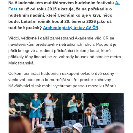
Na Akademickém multižánrovém hudebním festivalu
A-
Fest
se už od roku 2015 ukazuje, že na pořekadle o
hudebním nadání, které Čechům koluje v krvi, něco
bude. Letošní ročník hostil 20. června 2026 jako už
tradičně pražský
Archeologický ústav AV ČR
.
Vědci, vědkyně i další zaměstnanci Akademie věd ČR se
návštěvníkům představili v netradičních rolích. Podpořit je
přišli kolegové a rodinní příslušníci i kolemjdoucí, které
přilákaly tóny linoucí se ze zahrady kousek od stanice metra
Malostranská.
Celkem osmnáct hudebních uskupení ovládlo dvě scény –
venkovní podium a komornější vnitřní prostor knihovny.
Návštěvníci si tak mohli vychutnat pestrou mozaiku žánrů.