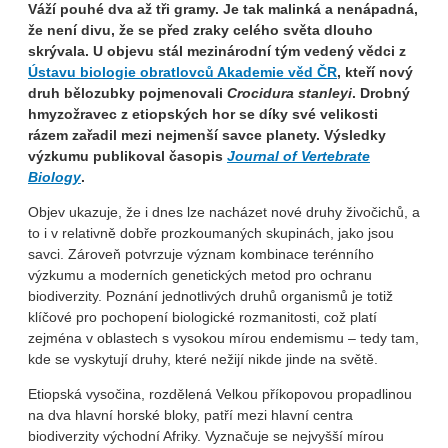
Váží pouhé dva až tři gramy. Je tak malinká a nenápadná,
že není divu, že se před zraky celého světa dlouho
skrývala. U objevu stál mezinárodní tým vedený vědci z
Ústavu biologie obratlovců Akademie věd ČR
, kteří nový
druh bělozubky pojmenovali
Crocidura stanleyi
. Drobný
hmyzožravec z etiopských hor se díky své velikosti
rázem zařadil mezi nejmenší savce planety. Výsledky
výzkumu publikoval časopis
Journal of Vertebrate
Biology
.
Objev ukazuje, že i dnes lze nacházet nové druhy živočichů, a
to i v relativně dobře prozkoumaných skupinách, jako jsou
savci. Zároveň potvrzuje význam kombinace terénního
výzkumu a moderních genetických metod pro ochranu
biodiverzity. Poznání jednotlivých druhů organismů je totiž
klíčové pro pochopení biologické rozmanitosti, což platí
zejména v oblastech s vysokou mírou endemismu – tedy tam,
kde se vyskytují druhy, které nežijí nikde jinde na světě.
Etiopská vysočina, rozdělená Velkou příkopovou propadlinou
na dva hlavní horské bloky, patří mezi hlavní centra
biodiverzity východní Afriky. Vyznačuje se nejvyšší mírou