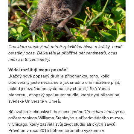
Crocidura stanleyi má mírně zploštělou hlavu a krátký, hustě
osrstěný ocas. Délka těla je přibližně pět centimetrů, ocas
měří asi tři centimetry.
Vědci rozšiřují mapu poznání
„Každý nově popsaný druh je připomínkou toho, kolik
biodiverzity ještě neznáme a jak snadno o ni můžeme přijít,
pokud ji nezačneme systematicky chránit,“ říká Yonas
Meheretu, etiopský spoluautor studie, který nyní působí na
švédské Univerzitě v Umeå.
Bělozubka z etiopských hor nese jméno
Crocidura stanleyi
na
počest zoologa Williama Stanleyho z přírodovědného muzea
v Chicagu, který zasvětil svůj život studiu afrických savců.
Právě on v roce 2015 během terénního výzkumu v