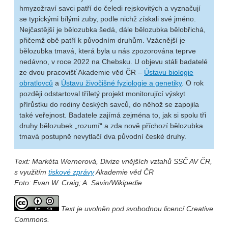
hmyzožraví savci patří do čeledi rejskovitých a vyznačují
se typickými bílými zuby, podle nichž získali své jméno.
Nejčastější je bělozubka šedá, dále bělozubka bělobřichá,
přičemž obě patří k původním druhům. Vzácnější je
bělozubka tmavá, která byla u nás zpozorována teprve
nedávno, v roce 2022 na Chebsku. U objevu stáli badatelé
ze dvou pracovišť Akademie věd ČR –
Ústavu biologie
obratlovců
a
Ústavu živočišné fyziologie a genetiky
. O rok
později odstartoval tříletý projekt monitorující výskyt
přírůstku do rodiny českých savců, do něhož se zapojila
také veřejnost. Badatele zajímá zejména to, jak si spolu tři
druhy bělozubek „rozumí“ a zda nově příchozí bělozubka
tmavá postupně nevytlačí dva původní české druhy.
Text: Markéta Wernerová, Divize vnějších vztahů SSČ AV ČR,
s využitím
tiskové zprávy
Akademie věd ČR
Foto: Evan W. Craig; A. Savin/Wikipedie
Text je uvolněn pod svobodnou licencí Creative
Commons.