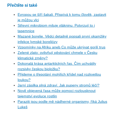
Přečtěte si také
Evropou se šíří šakali. Přispívá k tomu člověk, zastavit
je můžou vlci
Střevní mikrobiom miluje vlákninu. Potvrzují to i
tasemnice
Mazané borelie. Vědci detailně popsali první okamžiky
infekce lymské boreliózy
Vzpomínky na Afriku aneb Co může ukrývat gorilí trus
Zelené zlato: ovlivňují pěstování chmele v Česku
klimatické změny?
Dokonalá krása antarktických řas. Čím uchvátily
rozsivky českou bioložku?
Přijdeme o třepotání motýlích křídel nad rozkvetlou
loukou?
Jarní zásilka plná zdraví. Jak pupeny stromů léčí?
Nově objevená řasa může pomoci rozlousknout
tajemství evoluce rostlin
Paraziti jsou podle mě nádherné organismy, říká Julius
Lukeš