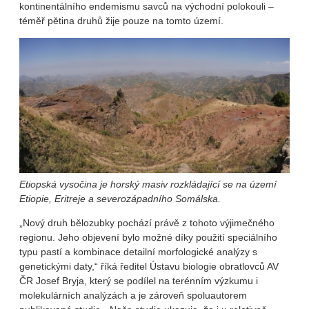
kontinentálního endemismu savců na východní polokouli –
téměř pětina druhů žije pouze na tomto území.
Etiopská vysočina je horský masiv rozkládající se na území
Etiopie, Eritreje a severozápadního Somálska.
„Nový druh bělozubky pochází právě z tohoto výjimečného
regionu. Jeho objevení bylo možné díky použití speciálního
typu pastí a kombinace detailní morfologické analýzy s
genetickými daty,“ říká ředitel Ústavu biologie obratlovců AV
ČR Josef Bryja, který se podílel na terénním výzkumu i
molekulárních analýzách a je zároveň spoluautorem