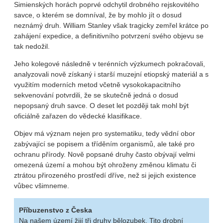
Simienských horách poprvé odchytil drobného rejskovitého
savce, o kterém se domníval, že by mohlo jít o dosud
neznámý druh. William Stanley však tragicky zemřel krátce po
zahájení expedice, a definitivního potvrzení svého objevu se
tak nedožil.
Jeho kolegové následně v terénních výzkumech pokračovali,
analyzovali nově získaný i starší muzejní etiopský materiál a s
využitím moderních metod včetně vysokokapacitního
sekvenování potvrdili, že se skutečně jedná o dosud
nepopsaný druh savce. O deset let později tak mohl být
oficiálně zařazen do vědecké klasifikace.
Objev má význam nejen pro systematiku, tedy vědní obor
zabývající se popisem a tříděním organismů, ale také pro
ochranu přírody. Nově popsané druhy často obývají velmi
omezená území a mohou být ohroženy změnou klimatu či
ztrátou přirozeného prostředí dříve, než si jejich existence
vůbec všimneme.
Příbuzenstvo z Česka
Na našem území žijí tři druhy bělozubek. Tito drobní