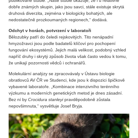
publikované studie. „Naše studie ukazuje, že i u relativně
dobře známých skupin, jako jsou savci, stále existuje skrytá
druhová diverzita, zejména v biologicky bohatých, ale
nedostatečně prozkoumaných regionech,“ dodává.
Odchyt v horách, potvrzení v laboratoři
Bělozubky patří do čeledi rejskovitých. Tito nenápadní
hmyzožravci jsou podle badatelů klíčoví pro pochopení
fungování ekosystémů. Jejich malá velikost, podobný vzhled
napříč druhy i skrytý způsob života však často vedou k tomu,
že unikají pozornosti vědců i ochranářů.
Molekulární analýzy se zpracovávaly v Ústavu biologie
obratlovců AV ČR ve Studenci, kde jsou k dispozici špičkově
vybavené laboratoře. „Kombinace intenzivního terénního
výzkumu a moderních genetických metod je dnes zásadní.
Bez ní by
Crocidura stanleyi
pravděpodobně zůstala
nepovšimnuta,“ vysvětluje Josef Bryja.