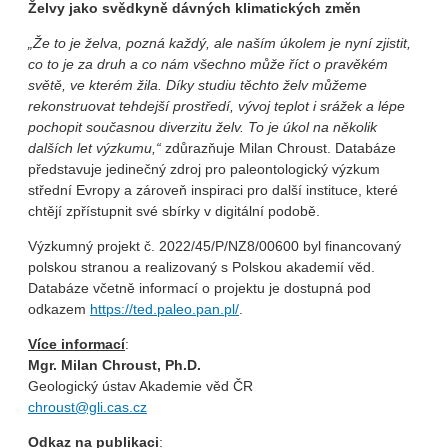
Želvy jako svědkyně dávných klimatických změn
„Že to je želva, pozná každý, ale naším úkolem je nyní zjistit,
co to je za druh a co nám všechno může říct o pravěkém
světě, ve kterém žila. Díky studiu těchto želv můžeme
rekonstruovat tehdejší prostředí, vývoj teplot i srážek a lépe
pochopit současnou diverzitu želv. To je úkol na několik
dalších let výzkumu,“
zdůrazňuje Milan Chroust. Databáze
představuje jedinečný zdroj pro paleontologický výzkum
střední Evropy a zároveň inspiraci pro další instituce, které
chtějí zpřístupnit své sbírky v digitální podobě.
Výzkumný projekt č. 2022/45/P/NZ8/00600 byl financovaný
polskou stranou a realizovaný s Polskou akademií věd.
Databáze včetně informací o projektu je dostupná pod
odkazem
https://ted.paleo.pan.pl/
.
Více informací
:
Mgr. Milan Chroust, Ph.D.
Geologický ústav Akademie věd ČR
chroust@gli.cas.cz
Odkaz na publikaci
: