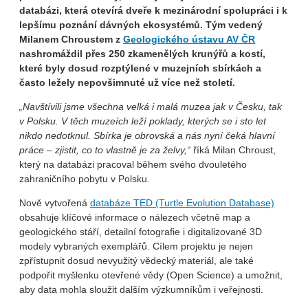
databázi, která otevírá dveře k mezinárodní spolupráci i k
lepšímu poznání dávných ekosystémů. Tým vedený
Milanem Chroustem z
Geologického ústavu AV ČR
nashromáždil přes 250 zkamenělých krunýřů a kostí,
které byly dosud rozptýlené v muzejních sbírkách a
často ležely nepovšimnuté už více než století.
„Navštívili jsme všechna velká i malá muzea jak v Česku, tak
v Polsku. V těch muzeích leží poklady, kterých se i sto let
nikdo nedotknul. Sbírka je obrovská a nás nyní čeká hlavní
práce – zjistit, co to vlastně je za želvy,“
říká Milan Chroust,
který na databázi pracoval během svého dvouletého
zahraničního pobytu v Polsku.
Nově vytvořená
databáze TED (Turtle Evolution Database)
obsahuje klíčové informace o nálezech včetně map a
geologického stáří, detailní fotografie i digitalizované 3D
modely vybraných exemplářů. Cílem projektu je nejen
zpřístupnit dosud nevyužitý vědecký materiál, ale také
podpořit myšlenku otevřené vědy (Open Science) a umožnit,
aby data mohla sloužit dalším výzkumníkům i veřejnosti.