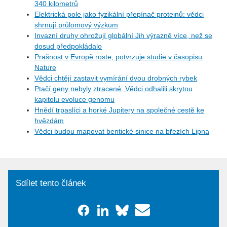
340 kilometrů
Elektrická pole jako fyzikální přepínač proteinů: vědci
shrnují průlomový výzkum
Invazní druhy ohrožují globální Jih výrazně více, než se
dosud předpokládalo
Prašnost v Evropě roste, potvrzuje studie v časopisu
Nature
Vědci chtějí zastavit vymírání dvou drobných rybek
Ptačí geny nebyly ztracené. Vědci odhalili skrytou
kapitolu evoluce genomu
Hnědí trpaslíci a horké Jupitery na společné cestě ke
hvězdám
Vědci budou mapovat bentické sinice na březích Lipna
Sdílet tento článek