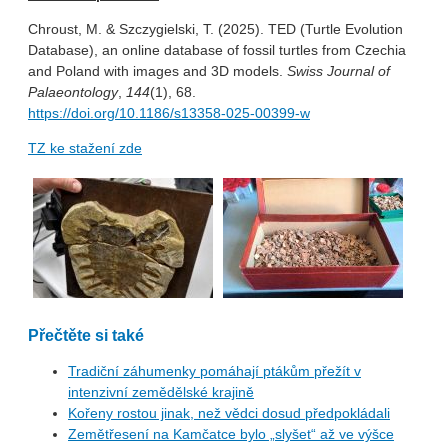
Chroust, M. & Szczygielski, T. (2025). TED (Turtle Evolution
Database), an online database of fossil turtles from Czechia
and Poland with images and 3D models.
Swiss Journal of
Palaeontology
,
144
(1), 68.
https://doi.org/10.1186/s13358-025-00399-w
TZ ke stažení zde
Přečtěte si také
Tradiční záhumenky pomáhají ptákům přežít v
intenzivní zemědělské krajině
Kořeny rostou jinak, než vědci dosud předpokládali
Zemětřesení na Kamčatce bylo „slyšet“ až ve výšce