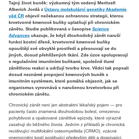
Tajný život buněk: výzkumný tým vedený Meritxell
Alberich Jordà z
Ústavu molekulární genetiky Akademie
věd ČR
objevil nečekanou ochrannou strategii, kterou
krvetvorné kmenové buňky uplatňují při chronickém
zánětu. Studie publikovaná v časopise
Science
Advances
ukazuje, že když dlouhodobý zánět naruší
funkci kostní dřeně, krvetvorné kmenové buňky
opouštějí své obvyklé prostředí a přesouvají se do
jiných, dosud přehlížených tkání. Zde úzce spolupracují
s regulačními imunitními buňkami, společně tlumí
zánětlivou reakci a udržují tvorbu krve. Vědci tak popsali
dosud neznámé propojení kmenových buněk s
imunitním systémem, které pomáhá objasnit, jak se
organismus vyrovnává s narušenou krvetvorbou při
chronickém zánětu.
Chronický zánět není jen abstraktní lékařský pojem — pro
pacienty často znamená dlouhodobou bolest, omezenou
pohyblivost a opakované zánětlivé epizody, které výrazně
zasahují do běžného života. Jedním z příkladů je chronická
recidivující multifokální osteomyelitida (CRMO), vzácné
onemocnění kostí postihující především děti a dospívající.