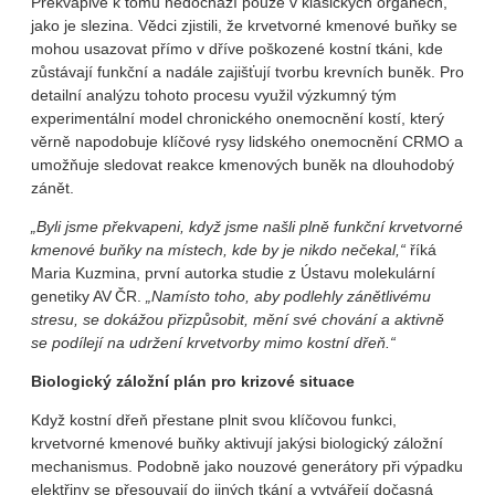
Překvapivě k tomu nedochází pouze v klasických orgánech,
jako je slezina. Vědci zjistili, že krvetvorné kmenové buňky se
mohou usazovat přímo v dříve poškozené kostní tkáni, kde
zůstávají funkční a nadále zajišťují tvorbu krevních buněk. Pro
detailní analýzu tohoto procesu využil výzkumný tým
experimentální model chronického onemocnění kostí, který
věrně napodobuje klíčové rysy lidského onemocnění CRMO a
umožňuje sledovat reakce kmenových buněk na dlouhodobý
zánět.
„Byli jsme překvapeni, když jsme našli plně funkční krvetvorné
kmenové buňky na místech, kde by je nikdo nečekal,“
říká
Maria Kuzmina, první autorka studie z Ústavu molekulární
genetiky AV ČR.
„Namísto toho, aby podlehly zánětlivému
stresu, se dokážou přizpůsobit, mění své chování a aktivně
se podílejí na udržení krvetvorby mimo kostní dřeň.“
Biologický záložní plán pro krizové situace
Když kostní dřeň přestane plnit svou klíčovou funkci,
krvetvorné kmenové buňky aktivují jakýsi biologický záložní
mechanismus. Podobně jako nouzové generátory při výpadku
elektřiny se přesouvají do jiných tkání a vytvářejí dočasná