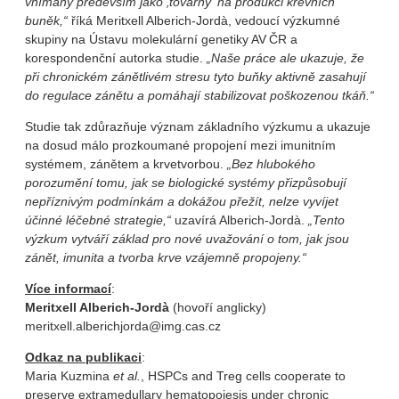
vnímány především jako ‚továrny‘ na produkci krevních
buněk,“
říká Meritxell Alberich‑Jordà, vedoucí výzkumné
skupiny na Ústavu molekulární genetiky AV ČR a
korespondenční autorka studie.
„Naše práce ale ukazuje, že
při chronickém zánětlivém stresu tyto buňky aktivně zasahují
do regulace zánětu a pomáhají stabilizovat poškozenou tkáň.“
Studie tak zdůrazňuje význam základního výzkumu a ukazuje
na dosud málo prozkoumané propojení mezi imunitním
systémem, zánětem a krvetvorbou.
„Bez hlubokého
porozumění tomu, jak se biologické systémy přizpůsobují
nepříznivým podmínkám a dokážou přežít, nelze vyvíjet
účinné léčebné strategie,“
uzavírá Alberich‑Jordà.
„Tento
výzkum vytváří základ pro nové uvažování o tom, jak jsou
zánět, imunita a tvorba krve vzájemně propojeny.“
Více informací
:
Meritxell Alberich-Jordà
(hovoří anglicky)
meritxell.alberichjorda@img.cas.cz
Odkaz na publikaci
:
Maria Kuzmina
et al.
, HSPCs and Treg cells cooperate to
preserve extramedullary hematopoiesis under chronic