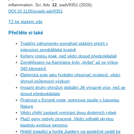
inflammation.
Sci. Adv.
12
, eadv9351 (2026).
DOI:10.1126/sciadv.adv9351
TZ ke stažení zde
Přečtěte si také
Tradiční záhumenky pomáhají ptákům přežít v
intenzivní zemědělské krajině
Kořeny rostou jinak, než vědci dosud předpokládali
Zemětřesení na Kamčatce bylo „slyšet“ až ve výšce
340 kilometrů
Elektrická pole jako fyzikální přepínač proteinů: vědci
shrnují průlomový výzkum
Invazní druhy ohrožují globální Jih výrazně více, než se
dosud předpokládalo
Prašnost v Evropě roste, potvrzuje studie v časopisu
Nature
Vědci chtějí zastavit vymírání dvou drobných rybek
Ptačí geny nebyly ztracené. Vědci odhalili skrytou
kapitolu evoluce genomu
Hnědí trpaslíci a horké Jupitery na společné cestě ke