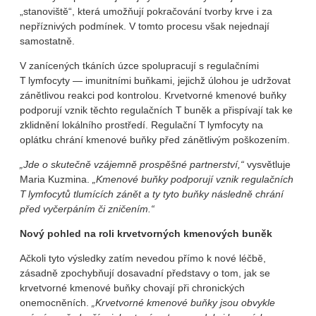
„stanoviště“, která umožňují pokračování tvorby krve i za
nepříznivých podmínek. V tomto procesu však nejednají
samostatně.
V zanícených tkáních úzce spolupracují s regulačními
T lymfocyty — imunitními buňkami, jejichž úlohou je udržovat
zánětlivou reakci pod kontrolou. Krvetvorné kmenové buňky
podporují vznik těchto regulačních T buněk a přispívají tak ke
zklidnění lokálního prostředí. Regulační T lymfocyty na
oplátku chrání kmenové buňky před zánětlivým poškozením.
„Jde o skutečně vzájemně prospěšné partnerství,“
vysvětluje
Maria Kuzmina.
„Kmenové buňky podporují vznik regulačních
T lymfocytů tlumících zánět a ty tyto buňky následně chrání
před vyčerpáním či zničením.“
Nový pohled na roli krvetvorných kmenových buněk
Ačkoli tyto výsledky zatím nevedou přímo k nové léčbě,
zásadně zpochybňují dosavadní představy o tom, jak se
krvetvorné kmenové buňky chovají při chronických
onemocněních.
„Krvetvorné kmenové buňky jsou obvykle