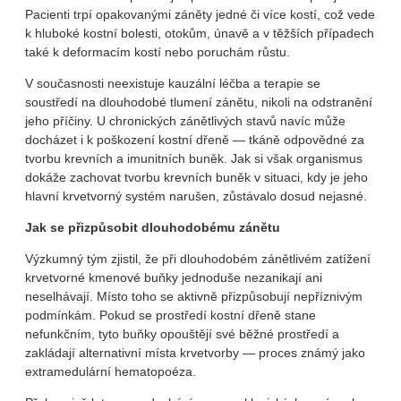
Pacienti trpí opakovanými záněty jedné či více kostí, což vede
k hluboké kostní bolesti, otokům, únavě a v těžších případech
také k deformacím kostí nebo poruchám růstu.
V současnosti neexistuje kauzální léčba a terapie se
soustředí na dlouhodobé tlumení zánětu, nikoli na odstranění
jeho příčiny. U chronických zánětlivých stavů navíc může
docházet i k poškození kostní dřeně — tkáně odpovědné za
tvorbu krevních a imunitních buněk. Jak si však organismus
dokáže zachovat tvorbu krevních buněk v situaci, kdy je jeho
hlavní krvetvorný systém narušen, zůstávalo dosud nejasné.
Jak se přizpůsobit dlouhodobému zánětu
Výzkumný tým zjistil, že při dlouhodobém zánětlivém zatížení
krvetvorné kmenové buňky jednoduše nezanikají ani
neselhávají. Místo toho se aktivně přizpůsobují nepříznivým
podmínkám. Pokud se prostředí kostní dřeně stane
nefunkčním, tyto buňky opouštějí své běžné prostředí a
zakládají alternativní místa krvetvorby — proces známý jako
extramedulární hematopoéza.