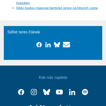
hvězdám
Vědci budou mapovat bentické sinice na březích Lipna
Sdílet tento článek
Kde nás najdete