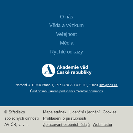
O nás
Věda a výzkum
Veřejnost
Média
Rychlé odkazy
Národní 3, 110 00 Praha 1, Tel.: +420 221 403 111, E-mail:
info@cas.cz
Část obsahu šířena pod licencí Creative commons
© Středisko
Mapa stránek
Licenční ujednání
Cookies
společných činností
Prohlášení o přístupnosti
AV ČR, v. v. i.
Zpracování osobních údajů
Webmaster