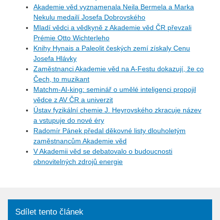
Akademie věd vyznamenala Neila Bermela a Marka
Nekulu medailí Josefa Dobrovského
Mladí vědci a vědkyně z Akademie věd ČR převzali
Prémie Otto Wichterleho
Knihy Hynais a Paleolit českých zemí získaly Cenu
Josefa Hlávky
Zaměstnanci Akademie věd na A-Festu dokazují, že co
Čech, to muzikant
Matchm-AI-king: seminář o umělé inteligenci propojil
vědce z AV ČR a univerzit
Ústav fyzikální chemie J. Heyrovského zkracuje název
a vstupuje do nové éry
Radomír Pánek předal děkovné listy dlouholetým
zaměstnancům Akademie věd
V Akademii věd se debatovalo o budoucnosti
obnovitelných zdrojů energie
Sdílet tento článek