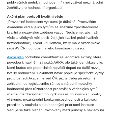
publikačních metrik v hodnocení; 4) nevyužívat mezinárodní
žebříčky pro hodnocení organizací.
Akční plán podpoří kvalitní vědu
„Pravidelné hodnocení výzkumu je důležité. Pracovištím
Akademie věd a jejich týmům se snažíme zprostředkovat
kvalitní a nezávislou zpětnou vazbu. Nechceme, aby naši
vědci a vědkyně měli pocit, že jejich kvalitní práci kvalitně
nezhodnotíme,“ uvedl Jiří Homola, který má v Akademické
radě AV ČR hodnocení a jeho koordinaci v gesci.
Akční plán
podrobně charakterizuje jednotlivé aktivity, které
povedou k naplnění závazků ARRA, ale také identifikuje cíle,
které budou mít potenciálně největší dopad na další rozvoj
kvality hodnocení. Dokument navíc popisuje specifické výzvy
pro prostředí Akademie věd ČR, jež je třeba při reformě
zohlednit: od legislativního rámce a národní metodiky
hodnocení přes různorodost pracovišť a vědeckých týmů
včetně interdisciplinárního výzkumu až po zvyšování kvality
výzkumu, mezinárodní konkurenceschopnosti a kultivaci
prostředí v souladu s dlouhodobými prioritami instituce.
Věnuje se také hledání rovnováhy mezi přínosy a náklady na