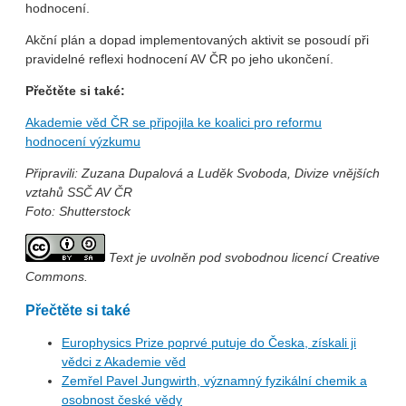
hodnocení.
Akční plán a dopad implementovaných aktivit se posoudí při
pravidelné reflexi hodnocení AV ČR po jeho ukončení.
Přečtěte si také:
Akademie věd ČR se připojila ke koalici pro reformu
hodnocení výzkumu
Připravili: Zuzana Dupalová a Luděk Svoboda, Divize vnějších
vztahů SSČ AV ČR
Foto: Shutterstock
Text je uvolněn pod svobodnou licencí Creative
Commons.
Přečtěte si také
Europhysics Prize poprvé putuje do Česka, získali ji
vědci z Akademie věd
Zemřel Pavel Jungwirth, významný fyzikální chemik a
osobnost české vědy