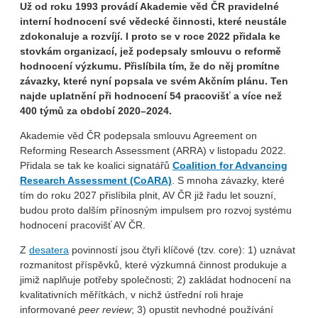
Už od roku 1993 provádí Akademie věd ČR pravidelné
interní hodnocení své vědecké činnosti, které neustále
zdokonaluje a rozvíjí. I proto se v roce 2022 přidala ke
stovkám organizací, jež podepsaly smlouvu o reformě
hodnocení výzkumu. Přislíbila tím, že do něj promítne
závazky, které nyní popsala ve svém Akčním plánu. Ten
najde uplatnění při hodnocení 54 pracovišť a více než
400 týmů za období 2020–2024.
Akademie věd ČR podepsala smlouvu Agreement on
Reforming Research Assessment (ARRA) v listopadu 2022.
Přidala se tak ke koalici signatářů
Coalition for Advancing
Research Assessment (CoARA)
. S mnoha závazky, které
tím do roku 2027 přislíbila plnit, AV ČR již řadu let souzní,
budou proto dalším přínosným impulsem pro rozvoj systému
hodnocení pracovišť AV ČR.
Z
desatera
povinností jsou čtyři klíčové (tzv. core): 1) uznávat
rozmanitost příspěvků, které výzkumná činnost produkuje a
jimiž naplňuje potřeby společnosti; 2) zakládat hodnocení na
kvalitativních měřítkách, v nichž ústřední roli hraje
informované
peer review
; 3) opustit nevhodné používání