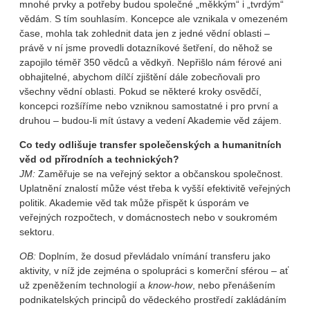
mnohé prvky a potřeby budou společné „měkkým“ i „tvrdým“
vědám. S tím souhlasím. Koncepce ale vznikala v omezeném
čase, mohla tak zohlednit data jen z jedné vědní oblasti –
právě v ní jsme provedli dotazníkové šetření, do něhož se
zapojilo téměř 350 vědců a vědkyň. Nepřišlo nám férové ani
obhajitelné, abychom dílčí zjištění dále zobecňovali pro
všechny vědní oblasti. Pokud se některé kroky osvědčí,
koncepci rozšíříme nebo vzniknou samostatné i pro první a
druhou – budou-li mít ústavy a vedení Akademie věd zájem.
Co tedy odlišuje transfer společenských a humanitních
věd od přírodních a technických?
JM:
Zaměřuje se na veřejný sektor a občanskou společnost.
Uplatnění znalostí může vést třeba k vyšší efektivitě veřejných
politik. Akademie věd tak může přispět k úsporám ve
veřejných rozpočtech, v domácnostech nebo v soukromém
sektoru.
OB:
Doplním, že dosud převládalo vnímání transferu jako
aktivity, v níž jde zejména o spolupráci s komerční sférou – ať
už zpeněžením technologií a
know-how
, nebo přenášením
podnikatelských principů do vědeckého prostředí zakládáním