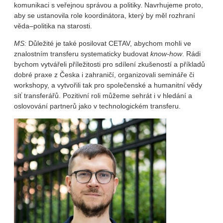
komunikaci s veřejnou správou a politiky. Navrhujeme proto,
aby se ustanovila role koordinátora, který by měl rozhraní
věda–politika na starosti.
MS:
Důležité je také posilovat CETAV, abychom mohli ve
znalostním transferu systematicky budovat
know-how
. Rádi
bychom vytvářeli příležitosti pro sdílení zkušeností a příkladů
dobré praxe z Česka i zahraničí, organizovali semináře či
workshopy, a vytvořili tak pro společenské a humanitní vědy
síť transferářů. Pozitivní roli můžeme sehrát i v hledání a
oslovování partnerů jako v technologickém transferu.