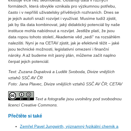
existuje více než sedmdesát. Obsahují data v různých
formátech, která obvykle vznikala pro výzkumnou potřebu,
často i v nepříliš uživatelsky přívětivých rozhraních. Dnes se
je jejich autoři snaží rozvíjet i využívat. Musíme tudíž zjistit,
jak by šla data kombinovat, jaký didaktický potenciál by naše
instituce mohla nabídnout a rozvíjet. Jestliže platí, že jsou
data ropou tohoto století, Akademie věd „sedí“ na rozsáhlém
nalezišti. Nyní je na CETAV zjistit, jak je efektivně těžit – jaké
jsou technické možnosti, legislativní omezení i finanční
nároky. A až budeme mít jasný plán, můžeme začít naplno
čerpat jejich potenciál.
Text: Zuzana Dupalová a Luděk Svoboda, Divize vnějších
vztahů SSČ AV ČR
Foto: Jana Plavec, Divize vnějších vztahů SSČ AV ČR; CETAV
Text a fotografie jsou uvolněny pod svobodnou
licencí Creative Commons.
Přečtěte si také
Zemřel Pavel Jungwirth, významný fyzikální chemik a