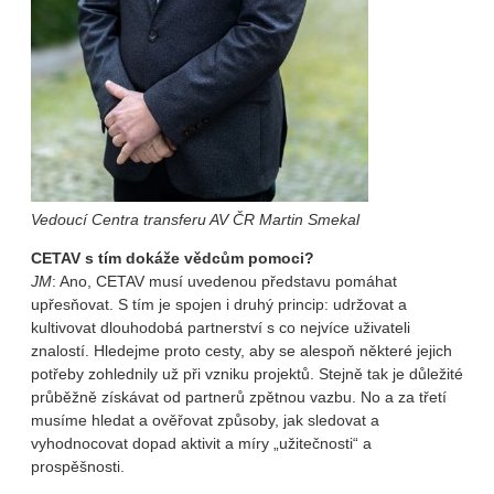
Vedoucí Centra transferu AV ČR Martin Smekal
CETAV s tím dokáže vědcům pomoci?
JM
: Ano, CETAV musí uvedenou představu pomáhat
upřesňovat. S tím je spojen i druhý princip: udržovat a
kultivovat dlouhodobá partnerství s co nejvíce uživateli
znalostí. Hledejme proto cesty, aby se alespoň některé jejich
potřeby zohlednily už při vzniku projektů. Stejně tak je důležité
průběžně získávat od partnerů zpětnou vazbu. No a za třetí
musíme hledat a ověřovat způsoby, jak sledovat a
vyhodnocovat dopad aktivit a míry „užitečnosti“ a
prospěšnosti.