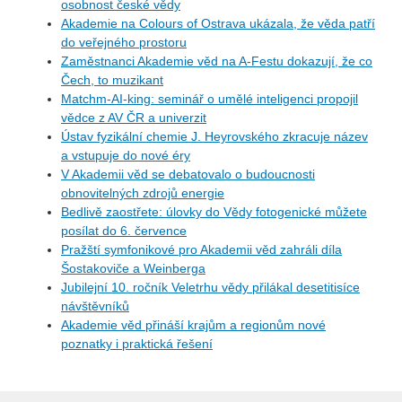
osobnost české vědy
Akademie na Colours of Ostrava ukázala, že věda patří
do veřejného prostoru
Zaměstnanci Akademie věd na A-Festu dokazují, že co
Čech, to muzikant
Matchm-AI-king: seminář o umělé inteligenci propojil
vědce z AV ČR a univerzit
Ústav fyzikální chemie J. Heyrovského zkracuje název
a vstupuje do nové éry
V Akademii věd se debatovalo o budoucnosti
obnovitelných zdrojů energie
Bedlivě zaostřete: úlovky do Vědy fotogenické můžete
posílat do 6. července
Pražští symfonikové pro Akademii věd zahráli díla
Šostakoviče a Weinberga
Jubilejní 10. ročník Veletrhu vědy přilákal desetitisíce
návštěvníků
Akademie věd přináší krajům a regionům nové
poznatky i praktická řešení