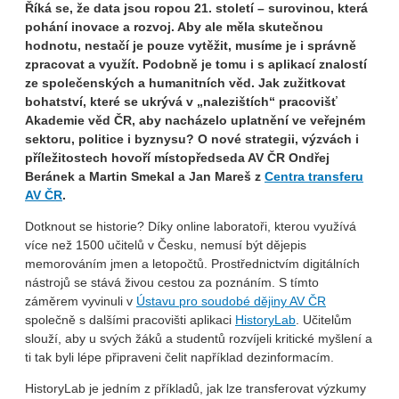
Říká se, že data jsou ropou 21. století – surovinou, která
pohání inovace a rozvoj. Aby ale měla skutečnou
hodnotu, nestačí je pouze vytěžit, musíme je i správně
zpracovat a využít. Podobně je tomu i s aplikací znalostí
ze společenských a humanitních věd. Jak zužitkovat
bohatství, které se ukrývá v „nalezištích“ pracovišť
Akademie věd ČR, aby nacházelo uplatnění ve veřejném
sektoru, politice i byznysu? O nové strategii, výzvách i
příležitostech hovoří místopředseda AV ČR Ondřej
Beránek a Martin Smekal a Jan Mareš z
Centra transferu
AV ČR
.
Dotknout se historie? Díky online laboratoři, kterou využívá
více než 1500 učitelů v Česku, nemusí být dějepis
memorováním jmen a letopočtů. Prostřednictvím digitálních
nástrojů se stává živou cestou za poznáním. S tímto
záměrem vyvinuli v
Ústavu pro soudobé dějiny AV ČR
společně s dalšími pracovišti aplikaci
HistoryLab
. Učitelům
slouží, aby u svých žáků a studentů rozvíjeli kritické myšlení a
ti tak byli lépe připraveni čelit například dezinformacím.
HistoryLab je jedním z příkladů, jak lze transferovat výzkumy