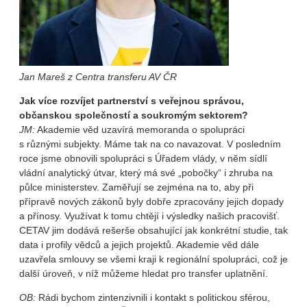
Jan Mareš z Centra transferu AV ČR
Jak více rozvíjet partnerství s veřejnou správou,
občanskou společností a soukromým sektorem?
JM:
Akademie věd uzavírá memoranda o spolupráci
s různými subjekty. Máme tak na co navazovat. V posledním
roce jsme obnovili spolupráci s Úřadem vlády, v něm sídlí
vládní analytický útvar, který má své „pobočky“ i zhruba na
půlce ministerstev. Zaměřují se zejména na to, aby při
přípravě nových zákonů byly dobře zpracovány jejich dopady
a přínosy. Využívat k tomu chtějí i výsledky našich pracovišť.
CETAV jim dodává rešerše obsahující jak konkrétní studie, tak
data i profily vědců a jejich projektů. Akademie věd dále
uzavřela smlouvy se všemi kraji k regionální spolupráci, což je
další úroveň, v níž můžeme hledat pro transfer uplatnění.
OB:
Rádi bychom zintenzivnili i kontakt s politickou sférou,