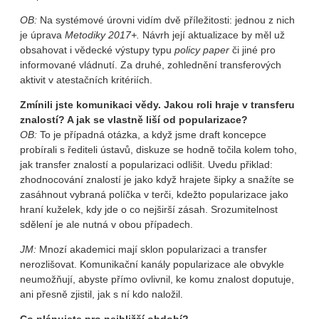
OB:
Na systémové úrovni vidím dvě příležitosti: jednou z nich
je úprava
Metodiky 2017+.
Návrh její aktualizace by měl už
obsahovat i vědecké výstupy typu
policy paper
či jiné pro
informované vládnutí. Za druhé, zohlednění transferových
aktivit v atestačních kritériích.
Zmínili jste komunikaci vědy. Jakou roli hraje v transferu
znalostí? A jak se vlastně liší od popularizace?
OB:
To je případná otázka, a když jsme draft koncepce
probírali s řediteli ústavů, diskuze se hodně točila kolem toho,
jak transfer znalostí a popularizaci odlišit. Uvedu přiklad:
zhodnocování znalostí je jako když hrajete šipky a snažíte se
zasáhnout vybraná políčka v terči, kdežto popularizace jako
hraní kuželek, kdy jde o co nejširší zásah. Srozumitelnost
sdělení je ale nutná v obou případech.
JM:
Mnozí akademici mají sklon popularizaci a transfer
nerozlišovat. Komunikační kanály popularizace ale obvykle
neumožňují, abyste přímo ovlivnil, ke komu znalost doputuje,
ani přesně zjistil, jak s ní kdo naložil.