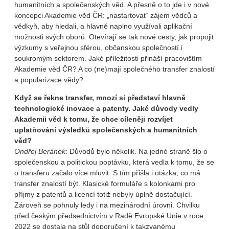
humanitních a společenských věd. A přesně o to jde i v nové
koncepci Akademie věd ČR: „nastartovat“ zájem vědců a
vědkyň, aby hledali, a hlavně naplno využívali aplikační
možnosti svých oborů. Otevírají se tak nové cesty, jak propojit
výzkumy s veřejnou sférou, občanskou společností i
soukromým sektorem. Jaké příležitosti přináší pracovištím
Akademie věd ČR? A co (ne)mají společného transfer znalostí
a popularizace vědy?
Když se řekne transfer, mnozí si představí hlavně
technologické inovace a patenty. Jaké důvody vedly
Akademii věd k tomu, že chce cíleněji rozvíjet
uplatňování výsledků společenských a humanitních
věd?
Ondřej Beránek
: Důvodů bylo několik. Na jedné straně šlo o
společenskou a politickou poptávku, která vedla k tomu, že se
o transferu začalo více mluvit. S tím přišla i otázka, co má
transfer znalostí být. Klasické formuláře s kolonkami pro
příjmy z patentů a licencí totiž nebyly úplně dostačující.
Zároveň se pohnuly ledy i na mezinárodní úrovni. Chvilku
před českým předsednictvím v Radě Evropské Unie v roce
2022 se dostala na stůl doporučení k takzvanému