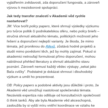
vyjádřením zvědavosti, zda doporučení fungovala, a zároveň
výzvou k mezioborové spolupráci.
Jak tedy transfer znalostí v Akademii věd rychle
nastartovat?
JM:
Více tvořit
policy papers
, které shrnují výsledky výzkumu
pro tvůrce politik či podnikatelskou sféru, nebo
policy briefs
–
stručná shrnutí aktuálního tématu, politických možností jeho
řešení a doporučení nejlepší varianty. Je škoda, že mimo
témata, jež proniknou do
AVexů
, zůstává hodně projektů a
studií mimo povědomí těch, jež by mohly zajímat. Pokud si
akademici netroufají formulovat přímo doporučení, mohou
nabídnout přehled literatury a shrnutí aktuálního stavu
poznání. Zároveň nemusí každý vědec výstupy „sekat jako
Baťa cvičky“. Podstatné je dokázat shrnout i dlouhodobý
výzkum a umět ho prezentovat.
OB:
Policy papers
a podobné aktivity jsou důležité i proto, že
Akademii věd umožňují nastolovat společenská témata.
Nezávislá expertiza nás odlišuje od konzultačních společností
či think tanků. Aby ale byla Akademie věd akceschopná,
zasloužila by si vyšší míru vnitřní koordinace ve vztahu ke