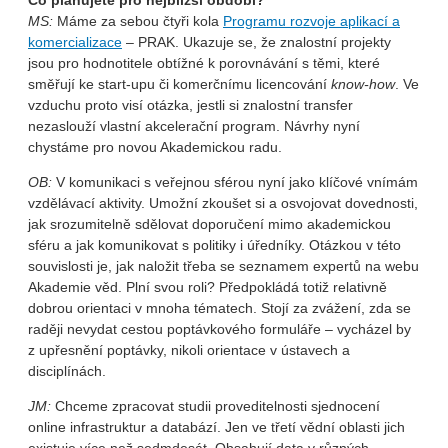
Co plánujete pro nejbližší období?
MS:
Máme za sebou čtyři kola
Programu rozvoje aplikací a
komercializace
– PRAK. Ukazuje se, že znalostní projekty
jsou pro hodnotitele obtížné k porovnávání s těmi, které
směřují ke start-upu či komerčnímu licencování
know-how
. Ve
vzduchu proto visí otázka, jestli si znalostní transfer
nezaslouží vlastní akcelerační program. Návrhy nyní
chystáme pro novou Akademickou radu.
OB:
V komunikaci s veřejnou sférou nyní jako klíčové vnímám
vzdělávací aktivity. Umožní zkoušet si a osvojovat dovednosti,
jak srozumitelně sdělovat doporučení mimo akademickou
sféru a jak komunikovat s politiky i úředníky. Otázkou v této
souvislosti je, jak naložit třeba se seznamem expertů na webu
Akademie věd. Plní svou roli? Předpokládá totiž relativně
dobrou orientaci v mnoha tématech. Stojí za zvážení, zda se
raději nevydat cestou poptávkového formuláře – vycházel by
z upřesnění poptávky, nikoli orientace v ústavech a
disciplínách.
JM:
Chceme zpracovat studii proveditelnosti sjednocení
online infrastruktur a databází. Jen ve třetí vědní oblasti jich