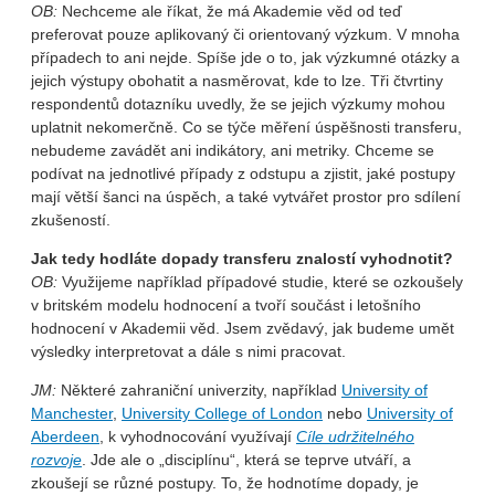
OB:
Nechceme ale říkat, že má Akademie věd od teď
preferovat pouze aplikovaný či orientovaný výzkum. V mnoha
případech to ani nejde. Spíše jde o to, jak výzkumné otázky a
jejich výstupy obohatit a nasměrovat, kde to lze. Tři čtvrtiny
respondentů dotazníku uvedly, že se jejich výzkumy mohou
uplatnit nekomerčně. Co se týče měření úspěšnosti transferu,
nebudeme zavádět ani indikátory, ani metriky. Chceme se
podívat na jednotlivé případy z odstupu a zjistit, jaké postupy
mají větší šanci na úspěch, a také vytvářet prostor pro sdílení
zkušeností.
Jak tedy hodláte dopady transferu znalostí vyhodnotit?
OB:
Využijeme například případové studie, které se ozkoušely
v britském modelu hodnocení a tvoří součást i letošního
hodnocení v Akademii věd. Jsem zvědavý, jak budeme umět
výsledky interpretovat a dále s nimi pracovat.
JM:
Některé zahraniční univerzity, například
University of
Manchester
,
University College of London
nebo
University of
Aberdeen
, k vyhodnocování využívají
Cíle udržitelného
rozvoje
. Jde ale o „disciplínu“, která se teprve utváří, a
zkoušejí se různé postupy. To, že hodnotíme dopady, je