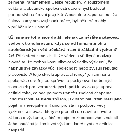
zejména Parlamentem České republiky. V soukromém
sektoru a občanské společnosti dává smysl budovat
partnerství na úrovni projektů. A nesmíme zapomenout, že
ústavy samy navazují spolupráce, byť některé mohly
v průběhu let „usnout“.
Už jsme se toho sice dotkli, ale jak zamýšlíte motivovat
vědce k transferování, když se od humanitních a
společenských věd očekává hlavně základní výzkum?
JM:
Při šetření jsme zjistili, že vědce a vědkyně motivuje
hlavně to, že mohou komunikovat výsledky výzkumů, že
naplňují své závazky vůči společnosti nebo zvyšují reputaci
pracoviště. A to je skvělá zpráva. „Trendy“ je i zmíněná
spolupráce s veřejnou správou a poskytování odborných
stanovisek pro tvorbu veřejných politik. Výzvou je upravit
definici toho, co pod pojmem transfer znalostí chápeme.
V současnosti se hledá způsob, jak narovnat vztah mezi jeho
pojetím v evropském Rámci pro státní podporu vědy,
výzkumu a inovací, který se promítl i do návrhu nového
zákona o výzkumu, a širším pojetím zhodnocování znalostí.
Jeho součástí je i smluvní výzkum, který nyní do definice
nespadá.