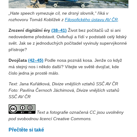
„Hate speech vymezuje cíl, ne drsný slovník,“ říká v
rozhovoru Tomáš Koblížek z
Filosofického ústavu AV ČR
.
Zrození digitální éry
(38–41)
Život bez počítačů už si ani
nedovedeme představit. Ovlivňují a řídí v podstatě celý lidský
svět. Jak se z jednoduchých počítadel vyvinuly supervýkonné
přístroje?
Dvojčata
(42–45)
Podle nosa poznáš kosa. Jenže co když
má stejný nos i někdo další? Vítejte ve světě dvojčat, kde
číslo jedna je prostě málo.
Text: Jana Kuřátková, Divize vnějších vztahů SSČ AV ČR
Foto: Pavlína Černoch Jáchimová, Divize vnějších vztahů
SSČ AV ČR
Text a fotografie označená CC jsou uvolněny
pod svobodnou licencí Creative Commons.
Přečtěte si také