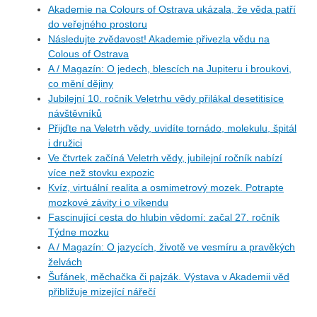
Akademie na Colours of Ostrava ukázala, že věda patří
do veřejného prostoru
Následujte zvědavost! Akademie přivezla vědu na
Colous of Ostrava
A / Magazín: O jedech, blescích na Jupiteru i broukovi,
co mění dějiny
Jubilejní 10. ročník Veletrhu vědy přilákal desetitisíce
návštěvníků
Přijďte na Veletrh vědy, uvidíte tornádo, molekulu, špitál
i družici
Ve čtvrtek začíná Veletrh vědy, jubilejní ročník nabízí
více než stovku expozic
Kvíz, virtuální realita a osmimetrový mozek. Potrapte
mozkové závity i o víkendu
Fascinující cesta do hlubin vědomí: začal 27. ročník
Týdne mozku
A / Magazín: O jazycích, životě ve vesmíru a pravěkých
želvách
Šufánek, měchačka či pajzák. Výstava v Akademii věd
přibližuje mizející nářečí