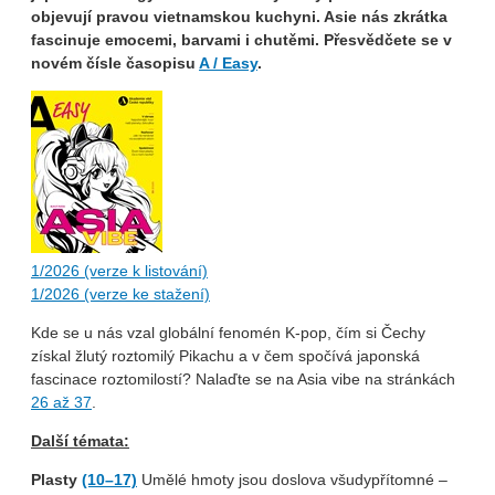
objevují pravou vietnamskou kuchyni. Asie nás zkrátka
fascinuje emocemi, barvami i chutěmi. Přesvědčete se v
novém čísle časopisu
A / Easy
.
1/2026 (verze k listování)
1/2026 (verze ke stažení)
Kde se u nás vzal globální fenomén K-pop, čím si Čechy
získal žlutý roztomilý Pikachu a v čem spočívá japonská
fascinace roztomilostí? Nalaďte se na Asia vibe na stránkách
26 až 37
.
Další témata:
Plasty
(10–17)
Umělé hmoty jsou doslova všudypřítomné –