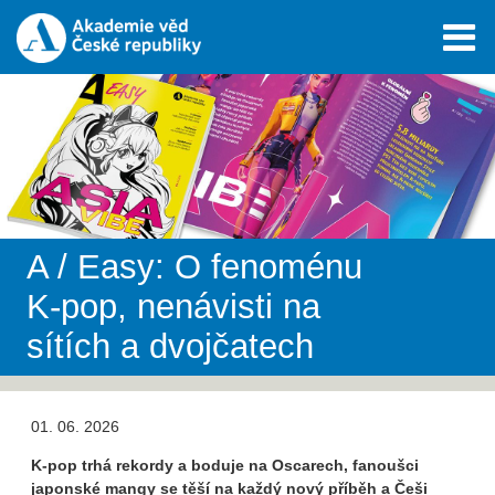
A / Easy: O fenoménu
K-pop, nenávisti na
sítích a dvojčatech
01. 06. 2026
K-pop trhá rekordy a boduje na Oscarech, fanoušci
japonské mangy se těší na každý nový příběh a Češi