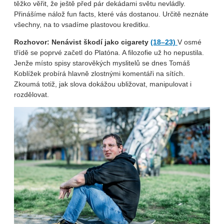
těžko věřit, že ještě před pár dekádami světu nevládly.
Přinášíme nálož fun facts, které vás dostanou. Určitě neznáte
všechny, na to vsadíme plastovou kreditku.
Rozhovor: Nenávist škodí jako cigarety
(18–23)
V osmé
třídě se poprvé začetl do Platóna. A filozofie už ho nepustila.
Jenže místo spisy starověkých myslitelů se dnes Tomáš
Koblížek probírá hlavně zlostnými komentáři na sítích.
Zkoumá totiž, jak slova dokážou ubližovat, manipulovat i
rozdělovat.