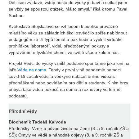
Děti jsou zvídavé, vstup hosta do výuky je baví a setkal jsem
se vždy se spoustou otázek. Má to smysl,“ říká k tomu Pavel
Suchan.
Květoslavě Stejskalové se vzhledem k publiku převážně
mladšího věku ze základních škol osvědčilo spíše nabídnout
pedagogům ze tří typů témat a pak hodinu vyplnit virtuální
prohlídkou laboratoří, videi, předtočenými pokusy a
vyprávěním o fyzikální chemii ve světě všude kolem nás.
Projekt Vědci do výuky vznikl podobně spontánně jako loni na
jaře
Věda na doma
. Tehdy v první vlně pandemie nemoci
covid-19 začali vědci a vědkyně natáčet online videa s
přednáškami nebo povídáním pro děti a studenty. K nim brzy
přibyla také videa pokusů na doma a rozhovory ve formě
podcastů.
Přírodní vědy
Biochemik Tadeáš Kalvoda
Přednášky: Vznik a původ života na Zemi (8. a 9. ročník ZŠ a
SŠ); Omyly ve vědě a náhodné objevy (8. a 9. ročník ZŠ a