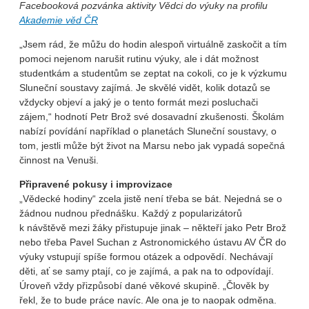
Facebooková pozvánka aktivity Vědci do výuky na profilu
Akademie věd ČR
„Jsem rád, že můžu do hodin alespoň virtuálně zaskočit a tím
pomoci nejenom narušit rutinu výuky, ale i dát možnost
studentkám a studentům se zeptat na cokoli, co je k výzkumu
Sluneční soustavy zajímá. Je skvělé vidět, kolik dotazů se
vždycky objeví a jaký je o tento formát mezi posluchači
zájem,“ hodnotí Petr Brož své dosavadní zkušenosti. Školám
nabízí povídání například o planetách Sluneční soustavy, o
tom, jestli může být život na Marsu nebo jak vypadá sopečná
činnost na Venuši.
Připravené pokusy i improvizace
„Vědecké hodiny“ zcela jistě není třeba se bát. Nejedná se o
žádnou nudnou přednášku. Každý z popularizátorů
k návštěvě mezi žáky přistupuje jinak – někteří jako Petr Brož
nebo třeba Pavel Suchan z Astronomického ústavu AV ČR do
výuky vstupují spíše formou otázek a odpovědí. Nechávají
děti, ať se samy ptají, co je zajímá, a pak na to odpovídají.
Úroveň vždy přizpůsobí dané věkové skupině. „Člověk by
řekl, že to bude práce navíc. Ale ona je to naopak odměna.