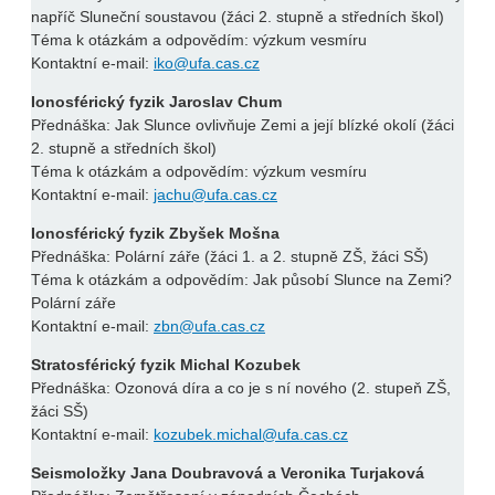
napříč Sluneční soustavou (žáci 2. stupně a středních škol)
Téma k otázkám a odpovědím: výzkum vesmíru
Kontaktní e-mail:
iko@ufa.cas.cz
Ionosférický fyzik Jaroslav Chum
Přednáška: Jak Slunce ovlivňuje Zemi a její blízké okolí (žáci
2. stupně a středních škol)
Téma k otázkám a odpovědím: výzkum vesmíru
Kontaktní e-mail:
jachu@ufa.cas.cz
Ionosférický fyzik Zbyšek Mošna
Přednáška: Polární záře (žáci 1. a 2. stupně ZŠ, žáci SŠ)
Téma k otázkám a odpovědím: Jak působí Slunce na Zemi?
Polární záře
Kontaktní e-mail:
zbn@ufa.cas.cz
Stratosférický fyzik Michal Kozubek
Přednáška: Ozonová díra a co je s ní nového (2. stupeň ZŠ,
žáci SŠ)
Kontaktní e-mail:
kozubek.michal@ufa.cas.cz
Seismoložky Jana Doubravová a Veronika Turjaková