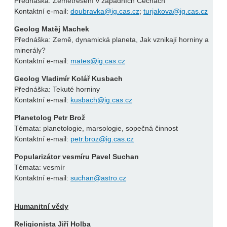
Přednáška: Zemětřesení v západních Čechách
Kontaktní e-mail:
doubravka@ig.cas.cz
;
turjakova@ig.cas.cz
Geolog Matěj Machek
Přednáška: Země, dynamická planeta, Jak vznikají horniny a
minerály?
Kontaktní e-mail:
mates@ig.cas.cz
Geolog Vladimír Kolář Kusbach
Přednáška: Tekuté horniny
Kontaktní e-mail:
kusbach@ig.cas.cz
Planetolog Petr Brož
Témata: planetologie, marsologie, sopečná činnost
Kontaktní e-mail:
petr.broz@ig.cas.cz
Popularizátor vesmíru Pavel Suchan
Témata: vesmír
Kontaktní e-mail:
suchan@astro.cz
Humanitní vědy
Religionista Jiří Holba