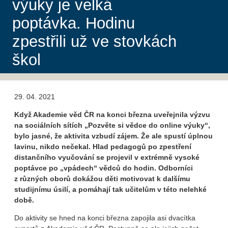
výuky je velká
poptávka. Hodinu
zpestřili už ve stovkách
škol
29. 04. 2021
Když Akademie věd ČR na konci března uveřejnila výzvu
na sociálních sítích „Pozvěte si vědce do online výuky“,
bylo jasné, že aktivita vzbudí zájem. Že ale spustí úplnou
lavinu, nikdo nečekal. Hlad pedagogů po zpestření
distančního vyučování se projevil v extrémně vysoké
poptávce po „vpádech“ vědců do hodin. Odborníci
z různých oborů dokážou děti motivovat k dalšímu
studijnímu úsilí, a pomáhají tak učitelům v této nelehké
době.
Do aktivity se hned na konci března zapojila asi dvacítka