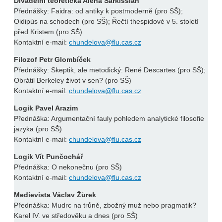
Divadelní teoretička Alena Sarkissian
Přednášky: Faidra: od antiky k postmoderně (pro SŠ);
Oidipús na schodech (pro SŠ); Řečtí thespidové v 5. století
před Kristem (pro SŠ)
Kontaktní e-mail:
chundelova@flu.cas.cz
Filozof Petr Glombíček
Přednášky: Skeptik, ale metodický: René Descartes (pro SŠ);
Obrátil Berkeley život v sen? (pro SŠ)
Kontaktní e-mail:
chundelova@flu.cas.cz
Logik Pavel Arazim
Přednáška: Argumentační fauly pohledem analytické filosofie
jazyka (pro SŠ)
Kontaktní e-mail:
chundelova@flu.cas.cz
Logik Vít Punčochář
Přednáška: O nekonečnu (pro SŠ)
Kontaktní e-mail:
chundelova@flu.cas.cz
Medievista Václav Žůrek
Přednáška: Mudrc na trůně, zbožný muž nebo pragmatik?
Karel IV. ve středověku a dnes (pro SŠ)