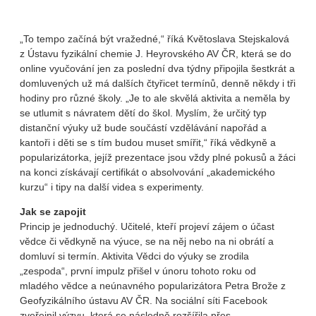
„To tempo začíná být vražedné,“ říká Květoslava Stejskalová
z Ústavu fyzikální chemie J. Heyrovského AV ČR, která se do
online vyučování jen za poslední dva týdny připojila šestkrát a
domluvených už má dalších čtyřicet termínů, denně někdy i tři
hodiny pro různé školy. „Je to ale skvělá aktivita a neměla by
se utlumit s návratem dětí do škol. Myslím, že určitý typ
distanční výuky už bude součástí vzdělávání napořád a
kantoři i děti se s tím budou muset smířit,“ říká vědkyně a
popularizátorka, jejíž prezentace jsou vždy plné pokusů a žáci
na konci získávají certifikát o absolvování „akademického
kurzu“ i tipy na další videa s experimenty.
Jak se zapojit
Princip je jednoduchý. Učitelé, kteří projeví zájem o účast
vědce či vědkyně na výuce, se na něj nebo na ni obrátí a
domluví si termín. Aktivita Vědci do výuky se zrodila
„zespoda“, první impulz přišel v únoru tohoto roku od
mladého vědce a neúnavného popularizátora Petra Brože z
Geofyzikálního ústavu AV ČR. Na sociální síti Facebook
zveřejnil výzvu, která se následně rozšířila přes