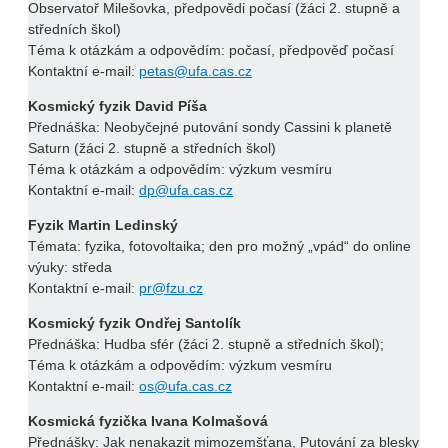
Observatoř Milešovka, předpovědi počasí (žáci 2. stupně a
středních škol)
Téma k otázkám a odpovědím: počasí, předpověď počasí
Kontaktní e-mail:
petas@ufa.cas.cz
Kosmický fyzik David Píša
Přednáška: Neobyčejné putování sondy Cassini k planetě
Saturn (žáci 2. stupně a středních škol)
Téma k otázkám a odpovědím: výzkum vesmíru
Kontaktní e-mail:
dp@ufa.cas.cz
Fyzik Martin Ledinský
Témata: fyzika, fotovoltaika; den pro možný „vpád“ do online
výuky: středa
Kontaktní e-mail:
pr@fzu.cz
Kosmický fyzik Ondřej Santolík
Přednáška: Hudba sfér (žáci 2. stupně a středních škol);
Téma k otázkám a odpovědím: výzkum vesmíru
Kontaktní e-mail:
os@ufa.cas.cz
Kosmická fyzička Ivana Kolmašová
Přednášky: Jak nenakazit mimozemšťana, Putování za blesky