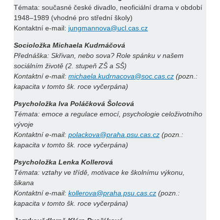
Témata: současné české divadlo, neoficiální drama v období
1948–1989 (vhodné pro střední školy)
Kontaktní e-mail:
jungmannova@ucl.cas.cz
Socioložka Michaela Kudrnáčová
Přednáška: Skřivan, nebo sova? Role spánku v našem
sociálním životě (2. stupeň ZŠ a SŠ)
Kontaktní e-mail:
michaela.kudrnacova@soc.cas.cz
(pozn.:
kapacita v tomto šk. roce vyčerpána)
Psycholožka Iva Poláčková Šolcová
Témata: emoce a regulace emocí, psychologie celoživotního
vývoje
Kontaktní e-mail:
polackova@praha.psu.cas.cz
(pozn.:
kapacita v tomto šk. roce vyčerpána)
Psycholožka Lenka Kollerová
Témata: vztahy ve třídě, motivace ke školnímu výkonu,
šikana
Kontaktní e-mail:
kollerova@praha.psu.cas.cz
(pozn.:
kapacita v tomto šk. roce vyčerpána)