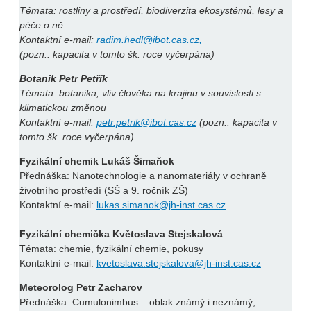
Témata: rostliny a prostředí, biodiverzita ekosystémů, lesy a
péče o ně
Kontaktní e-mail:
radim.hedl@ibot.cas.cz,
(pozn.: kapacita v tomto šk. roce vyčerpána)
Botanik Petr Petřík
Témata: botanika, vliv člověka na krajinu v souvislosti s
klimatickou změnou
Kontaktní e-mail:
petr.petrik@ibot.cas.cz
(pozn.: kapacita v
tomto šk. roce vyčerpána)
Fyzikální chemik Lukáš Šimaňok
Přednáška: Nanotechnologie a nanomateriály v ochraně
životního prostředí (SŠ a 9. ročník ZŠ)
Kontaktní e-mail:
lukas.simanok@jh-inst.cas.cz
Fyzikální chemička Květoslava Stejskalová
Témata: chemie, fyzikální chemie, pokusy
Kontaktní e-mail:
kvetoslava.stejskalova@jh-inst.cas.cz
Meteorolog Petr Zacharov
Přednáška: Cumulonimbus – oblak známý i neznámý,