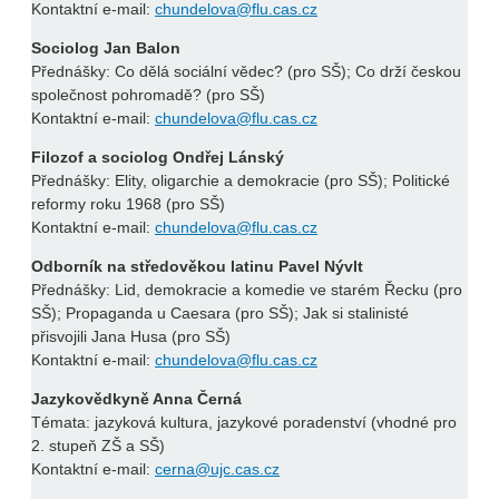
Kontaktní e-mail:
chundelova@flu.cas.cz
Sociolog Jan Balon
Přednášky: Co dělá sociální vědec? (pro SŠ); Co drží českou
společnost pohromadě? (pro SŠ)
Kontaktní e-mail:
chundelova@flu.cas.cz
Filozof a sociolog Ondřej Lánský
Přednášky: Elity, oligarchie a demokracie (pro SŠ); Politické
reformy roku 1968 (pro SŠ)
Kontaktní e-mail:
chundelova@flu.cas.cz
Odborník na středověkou latinu Pavel Nývlt
Přednášky: Lid, demokracie a komedie ve starém Řecku (pro
SŠ); Propaganda u Caesara (pro SŠ); Jak si stalinisté
přisvojili Jana Husa (pro SŠ)
Kontaktní e-mail:
chundelova@flu.cas.cz
Jazykovědkyně Anna Černá
Témata: jazyková kultura, jazykové poradenství (vhodné pro
2. stupeň ZŠ a SŠ)
Kontaktní e-mail:
cerna@ujc.cas.cz