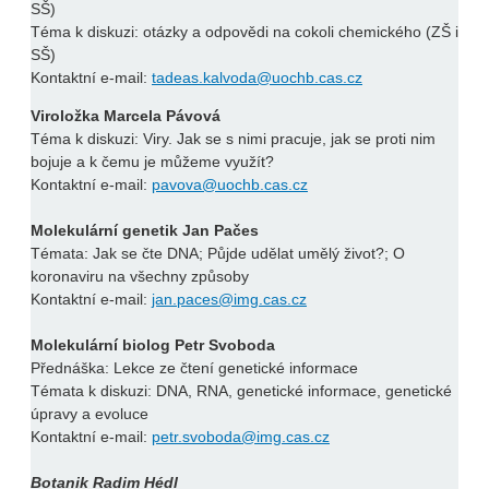
SŠ)
Téma k diskuzi: otázky a odpovědi na cokoli chemického (ZŠ i
SŠ)
Kontaktní e-mail:
tadeas.kalvoda@uochb.cas.cz
Viroložka Marcela Pávová
Téma k diskuzi: Viry. Jak se s nimi pracuje, jak se proti nim
bojuje a k čemu je můžeme využít?
Kontaktní e-mail:
pavova@uochb.cas.cz
Molekulární genetik Jan Pačes
Témata: Jak se čte DNA; Půjde udělat umělý život?; O
koronaviru na všechny způsoby
Kontaktní e-mail:
jan.paces@img.cas.cz
Molekulární biolog Petr Svoboda
Přednáška: Lekce ze čtení genetické informace
Témata k diskuzi: DNA, RNA, genetické informace, genetické
úpravy a evoluce
Kontaktní e-mail:
petr.svoboda@img.cas.cz
Botanik Radim Hédl