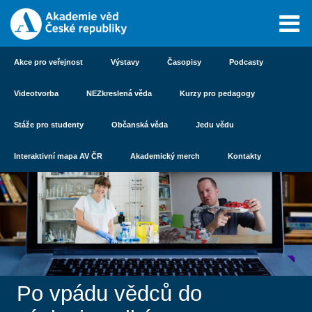
Akce pro veřejnost
Výstavy
Časopisy
Podcasty
Videotvorba
NEZkreslená věda
Kurzy pro pedagogy
Stáže pro studenty
Občanská věda
Jedu vědu
Interaktivní mapa AV ČR
Akademický merch
Kontakty
Po vpádu vědců do