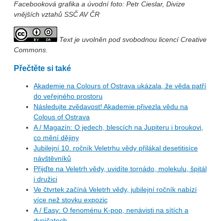
Facebooková grafika a úvodní foto: Petr Cieslar, Divize
vnějších vztahů SSČ AV ČR
Text je uvolněn pod svobodnou licencí Creative
Commons.
Přečtěte si také
Akademie na Colours of Ostrava ukázala, že věda patří
do veřejného prostoru
Následujte zvědavost! Akademie přivezla vědu na
Colous of Ostrava
A / Magazín: O jedech, blescích na Jupiteru i broukovi,
co mění dějiny
Jubilejní 10. ročník Veletrhu vědy přilákal desetitisíce
návštěvníků
Přijďte na Veletrh vědy, uvidíte tornádo, molekulu, špitál
i družici
Ve čtvrtek začíná Veletrh vědy, jubilejní ročník nabízí
více než stovku expozic
A / Easy: O fenoménu K-pop, nenávisti na sítích a
dvojčatech