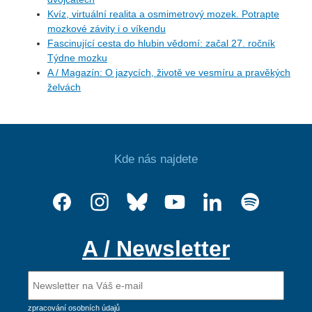
Kvíz, virtuální realita a osmimetrový mozek. Potrapte
mozkové závity i o víkendu
Fascinující cesta do hlubin vědomí: začal 27. ročník
Týdne mozku
A / Magazín: O jazycích, životě ve vesmíru a pravěkých
želvách
Kde nás najdete
A / Newsletter
zpracování osobních údajů