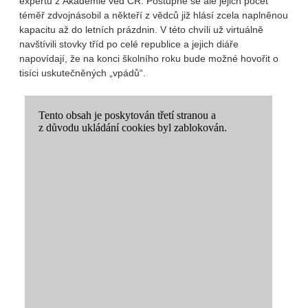
expertů z Akademie věd ČR. Postupně se ale jejich počet
téměř zdvojnásobil a někteří z vědců již hlásí zcela naplněnou
kapacitu až do letních prázdnin. V této chvíli už virtuálně
navštívili stovky tříd po celé republice a jejich diáře
napovídají, že na konci školního roku bude možné hovořit o
tisíci uskutečněných „vpádů“.