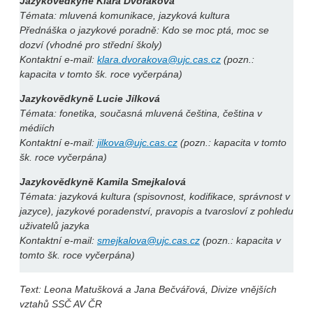
Jazykovědkyně Klára Dvořáková
Témata: mluvená komunikace, jazyková kultura
Přednáška o jazykové poradně: Kdo se moc ptá, moc se
dozví (vhodné pro střední školy)
Kontaktní e-mail:
klara.dvorakova@ujc.cas.cz
(pozn.:
kapacita v tomto šk. roce vyčerpána)
Jazykovědkyně Lucie Jílková
Témata: fonetika, současná mluvená čeština, čeština v
médiích
Kontaktní e-mail:
jilkova@ujc.cas.cz
(pozn.: kapacita v tomto
šk. roce vyčerpána)
Jazykovědkyně Kamila Smejkalová
Témata: jazyková kultura (spisovnost, kodifikace, správnost v
jazyce), jazykové poradenství, pravopis a tvarosloví z pohledu
uživatelů jazyka
Kontaktní e-mail:
smejkalova@ujc.cas.cz
(pozn.: kapacita v
tomto šk. roce vyčerpána)
Text: Leona Matušková a Jana Bečvářová, Divize vnějších
vztahů SSČ AV ČR