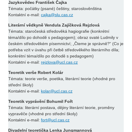
Jazykovědec František Čajka
Témata: počátky (psané) češtiny, staroslověnština
Kontaktní e-mail:
cajka@slu.cas.cz
Literární vědkyně
Vendula Zajíčková Rejzlová
Témata: staročeská středověká hagiografie (konkrétní
téma/dílo po dohodě s pedagogem); obraz svaté Ludmily v
českém středověkém písemnictví; „Čteme je správně?“ (Co je
potřeba vzít v úvahu při četbě středověkého literárního díla;
konkrétní téma/dílo po dohodě s pedagogem)
Kontaktní e-mail:
rejzlova@ucl.cas.cz
Teoretik verše Robert Kolár
Témata: teorie verše, poetika, literární teorie (vhodné pro
střední školy)
Kontaktní e-mail:
kolar@ucl.cas.cz
Teoretik vyprávění Bohumil Fořt
Témata: literární postava, dějiny literární teorie, proměny
vypravěče (vhodné pro střední školy)
Kontaktní e-mail:
fort@ucl.cas.cz
Divadelní teoretička Lenka Jungmannová