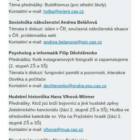
Téma přednášky: Buddhismus (pro střední školy)
Kontaktní e-mail:
holba@orient.cas.cz
Socioložka náboženství Andrea Beláňová
Témata k diskuzi: islám v ČR, současná náboženská situace
v ČR, problematika sekt
Kontaktní e-mail:
andrea.belanova@soc.cas.cz
Psycholog a informatik Filip Děchtěrenko
Přednáška: Kolik instagramových fotografií si zapamatujeme
(2. stupeň ZŠ a SŠ)
Témata k diskuzi: fungování paměti a pozornosti, interakce
člověka a počítače
Kontaktní e-mail:
dechterenko@praha.psu.cas.cz
Hudební historička Hana Vlhová-Wörner
Přednášky: Ktož jsú boží bojovníci a jiné husitské zpěvy
Jistebnického kancionálu (žáci 2. stupně ZŠ a SŠ); Hudba ve
středověké katedrále sv. Víta na Pražském hradě (žáci 2.
stupně ZŠ a SŠ)
Kontaktní e-mail:
vlhova@mua.cas.cz