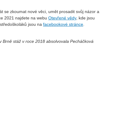
t se zkoumat nové věci, umět prosadit svůj názor a
roce 2021 najdete na webu
Otevřené vědy
, kde jsou
a středoškoláků jsou na
facebookové stránce
.
v Brně stáž v roce 2018 absolvovala Pecháčková