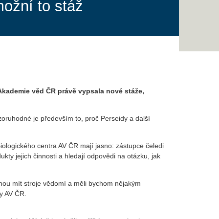
ožní to stáž
a. Akademie věd ČR právě vypsala nové stáže,
oruhodné je především to, proč Perseidy a další
 Biologického centra AV ČR mají jasno: zástupce čeledi
ty jejich činnosti a hledají odpovědi na otázku, jak
ohou mít stroje vědomí a měli bychom nějakým
ky AV ČR.