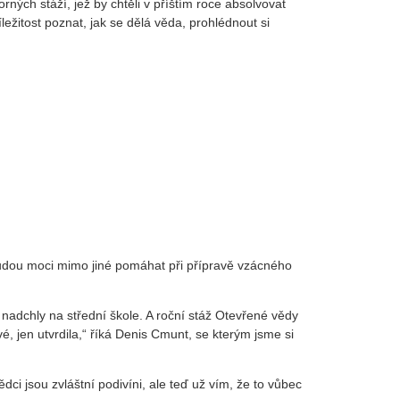
ných stáží, jež by chtěli v příštím roce absolvovat
ežitost poznat, jak se dělá věda, prohlédnout si
budou moci mimo jiné pomáhat při přípravě vzácného
 nadchly na střední škole. A roční stáž Otevřené vědy
 jen utvrdila,“ říká Denis Cmunt, se kterým jsme si
ědci jsou zvláštní podivíni, ale teď už vím, že to vůbec