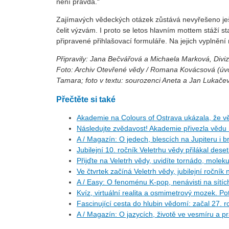
není pravda.“
Zajímavých vědeckých otázek zůstává nevyřešeno ješ
čelit výzvám. I proto se letos hlavním mottem stáží 
připravené přihlašovací formuláře. Na jejich vyplnění
Připravily: Jana Bečvářová a Michaela Marková, Div
Foto: Archiv Otevřené vědy / Romana Kovácsová (úv
Tamara; foto v textu: sourozenci Aneta a Jan Lukače
Přečtěte si také
Akademie na Colours of Ostrava ukázala, že vě
Následujte zvědavost! Akademie přivezla vědu
A / Magazín: O jedech, blescích na Jupiteru i b
Jubilejní 10. ročník Veletrhu vědy přilákal deset
Přijďte na Veletrh vědy, uvidíte tornádo, molekulu
Ve čtvrtek začíná Veletrh vědy, jubilejní ročník
A / Easy: O fenoménu K-pop, nenávisti na sítíc
Kvíz, virtuální realita a osmimetrový mozek. Po
Fascinující cesta do hlubin vědomí: začal 27.
A / Magazín: O jazycích, životě ve vesmíru a p