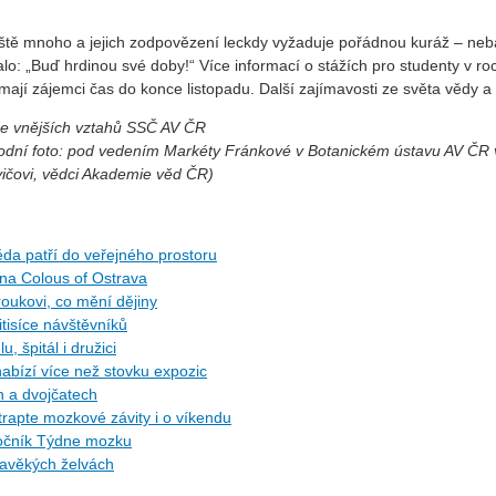
tě mnoho a jejich zodpovězení leckdy vyžaduje pořádnou kuráž – nebá
stalo: „Buď hrdinou své doby!“ Více informací o stážích pro studenty v 
 mají zájemci čas do konce listopadu. Další zajímavosti ze světa vědy 
ize vnějších vztahů SSČ AV ČR
odní foto: pod vedením Markéty Fránkové v Botanickém ústavu AV ČR 
vičovi, vědci Akademie věd ČR)
da patří do veřejného prostoru
 na Colous of Ostrava
roukovi, co mění dějiny
itisíce návštěvníků
, špitál i družici
 nabízí více než stovku expozic
h a dvojčatech
trapte mozkové závity i o víkendu
 ročník Týdne mozku
ravěkých želvách