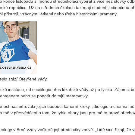
o konce listopadu si mohou středoškoláci vybírat z více než stovky odbor
é republice. Už na středních školách tak mají studenti jedinečnou příl
i přístroji, vzácnými látkami nebo třeba historickými prameny.
heslo stáží Otevřené vědy.
ké instituce, od sociologie přes lékařské vědy až po fyziku. Zájemci 
 rentgenem nebo se ponořit do tajů matematiky.
enost nasměrovala jejich budoucí karierní kroky. „Biologie a chemie mě
mě v přesvědčení o tom, že tyhle obory jsou pro mě to pravé ořechové,
eology v Brně vzaly veškeré její předsudky zasvé: „Lidé sice říkají, že v