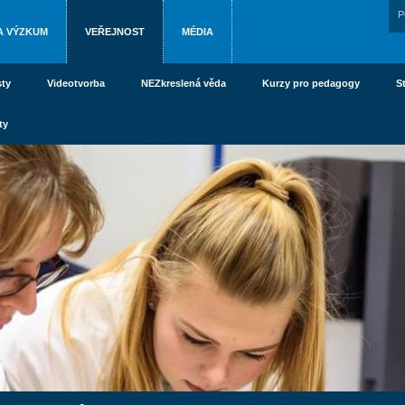
P
A VÝZKUM
VEŘEJNOST
MÉDIA
ty
Videotvorba
NEZkreslená věda
Kurzy pro pedagogy
S
ty