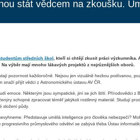
hou stát vědcem na zkoušku. Um
studentům středních škol
, kteří si chtějí zkusit práci výzkumník
d. Na výběr mají mnoho lákavých projektů z nejrůznějších oborů.
utají pozornost každoročně. Nejsou jen vizuálně hezkou podívanou, poz
m snaží přijít vědci z Astronomického ústavu AV ČR.
budí emoce. Některým jsou sympatické, jiní se jich štítí. Přírodovědci z
ýry schopné zpracovat téměř jakýkoli rostlinný materiál. Studují produk
é složení půdy.
u nevyhneme. Představuje umělá inteligence pro člověka nebezpečí? M
ou progresivního průmyslového odvětví se zabývá třeba Ústav informati