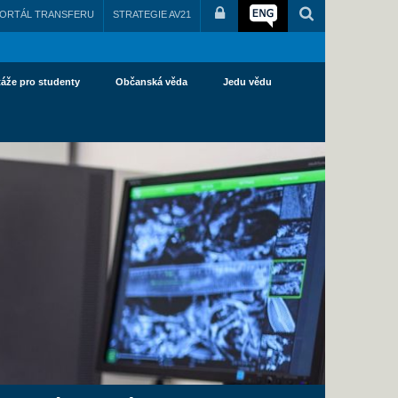
ORTÁL TRANSFERU
STRATEGIE AV21
táže pro studenty
Občanská věda
Jedu vědu