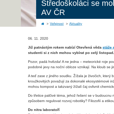
Středoškoláci se mo
AV ČR
Veřejnost
Aktuality
06. 11. 2020
Již patnáctým rokem nabízí Otevřená věda
stáže 
studenti si z nich mohou vybírat po celý listopa
Pozor, padá hvězda! A ne jedna – meteorické roje po
podobné jevy na noční obloze vznikají. Na kloub se ji
A teď zase z jiného soudku. Žížala je živočich, který 
kroužkovitých považují za dokonalé ekosystémové inžen
mohou kompost a takzvaný žížalí čaj ovlivnit chemick
Do třetice palčivé téma, jehož řešení se v budoucn
způsobem regulovat rozvoj robotiky? Filozofií a etik
Do nitra laboratoří