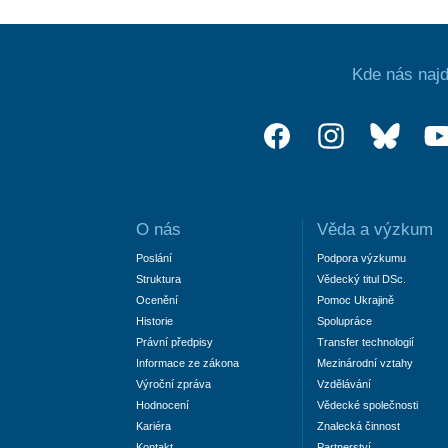
Kde nás najd
O nás
Věda a výzkum
Poslání
Podpora výzkumu
Struktura
Vědecký titul DSc.
Ocenění
Pomoc Ukrajině
Historie
Spolupráce
Právní předpisy
Transfer technologií
Informace ze zákona
Mezinárodní vztahy
Výroční zpráva
Vzdělávání
Hodnocení
Vědecké společnosti
Kariéra
Znalecká činnost
Kontakt
Partnerství