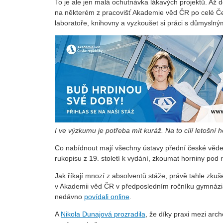
To je ale jen malá ochutnávka lákavých projektů. Až d
na některém z pracovišť Akademie věd ČR po celé Česk
laboratoře, knihovny a vyzkoušet si práci s důmyslným
I ve výzkumu je potřeba mít kuráž. Na to cílí letošní 
Co nabídnout mají všechny ústavy přední české vědec
rukopisu z 19. století k vydání, zkoumat horniny pod
Jak říkají mnozí z absolventů stáže, právě tahle zkuš
v Akademii věd ČR v předposledním ročníku gymnázia 
nedávno
povídali online
.
A
Nikola Dunajová prozradila
, že díky praxi mezi arch