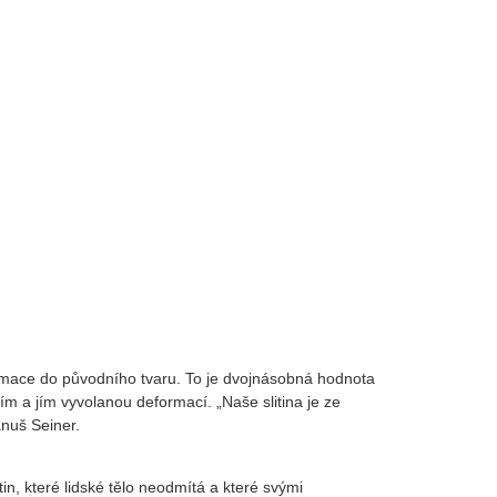
rmace do původního tvaru. To je dvojnásobná hodnota
m a jím vyvolanou deformací. „Naše slitina je ze
anuš Seiner.
in, které lidské tělo neodmítá a které svými