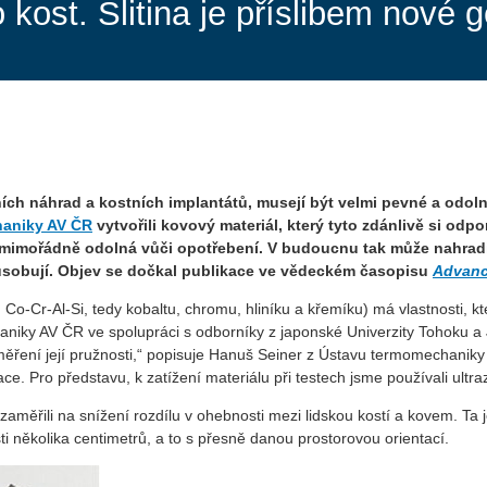
kost. Slitina je příslibem nové 
bních náhrad a kostních implantátů, musejí být velmi pevné a odol
aniky AV ČR
vytvořili kovový materiál, který tyto zdánlivě si odpor
mimořádně odolná vůči opotřebení. V budoucnu tak může nahradit 
způsobují. Objev se dočkal publikace ve vědeckém časopisu
Advanc
o-Cr-Al-Si, tedy kobaltu, chromu, hliníku a křemíku) má vlastnosti, kter
haniky AV ČR ve spolupráci s odborníky z japonské Univerzity Tohoku a
 měření její pružnosti,“ popisuje Hanuš Seiner z Ústavu termomechanik
e. Pro představu, k zatížení materiálu při testech jsme používali ultra
 zaměřili na snížení rozdílu v ohebnosti mezi lidskou kostí a kovem. Ta
sti několika centimetrů, a to s přesně danou prostorovou orientací.