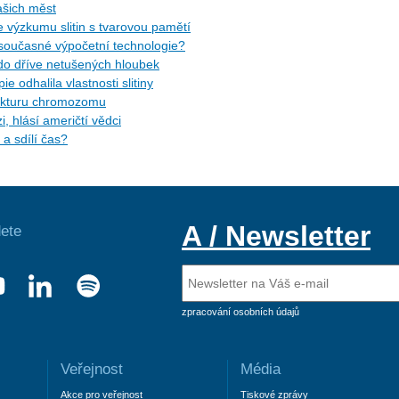
našich měst
 výzkumu slitin s tvarovou pamětí
současné výpočetní technologie?
do dříve netušených hloubek
 odhalila vlastnosti slitiny
rukturu chromozomu
, hlásí američtí vědci
a sdílí čas?
A / Newsletter
ete
zpracování osobních údajů
Veřejnost
Média
Akce pro veřejnost
Tiskové zprávy