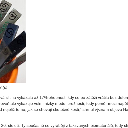
S (c)
 slitina vykázala až 17% ohebnost, kdy se po zátěži vrátila bez defo
oveň ale vykazuje velmi nízký modul pružnosti, tedy poměr mezi napětí
 nejblíž tomu, jak se chovají skutečné kosti,“ shrnul význam objevu H
0. století. Ty současné se vyrábějí z takzvaných biomateriálů, tedy slit