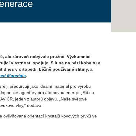
generace
né, ale zároveň nebývale pružné. Výzkumníci
ující vlastnosti spojuje. Slitina na bázi kobaltu a
dnes v ortopedii běžně používané slitiny, a
ed Materials
.
é ji předurčují jako ideální materiál pro výrobu
 Japonské agentury pro atomovou energii. „Slitinu
y AV ČR, jeden z autorů objevu. „Naše světově
zvukové vlny,“ dodává.
 je ovlivňovaná orientací krystalů kovových prvků ve