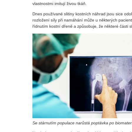
vlastnostmi imitují živou tkáň.
Dnes používané slitiny kostních náhrad jsou sice od
rozložení síly při namáhání může u některých pacient
řídnutím kostní dřeně a způsobuje, že některé části s
Se stárnutím populace narůstá poptávka po biomater