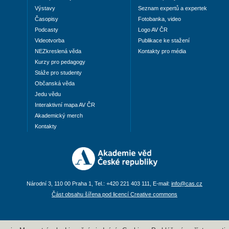
Výstavy
Seznam expertů a expertek
Časopisy
Fotobanka, video
Podcasty
Logo AV ČR
Videotvorba
Publikace ke stažení
NEZkreslená věda
Kontakty pro média
Kurzy pro pedagogy
Stáže pro studenty
Občanská věda
Jedu vědu
Interaktivní mapa AV ČR
Akademický merch
Kontakty
Národní 3, 110 00 Praha 1, Tel.: +420 221 403 111, E-mail:
info@cas.cz
Část obsahu šířena pod licencí Creative commons