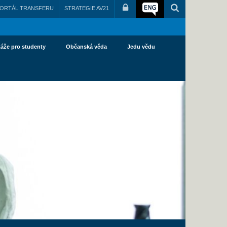
ORTÁL TRANSFERU
STRATEGIE AV21
táže pro studenty
Občanská věda
Jedu vědu