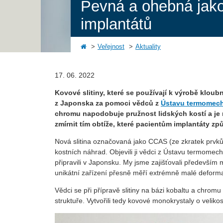
Pevná a ohebná jako 
implantátů
Veřejnost
Aktuality
17. 06. 2022
Kovové slitiny, které se používají k výrobě klou
z Japonska za pomoci vědců z
Ústavu termomech
chromu napodobuje pružnost lidských kostí a je 
zmírnit tím obtíže, které pacientům implantáty 
Nová slitina označovaná jako CCAS (ze zkratek prvků C
kostních náhrad. Objevili ji vědci z Ústavu termomec
připravili v Japonsku. My jsme zajišťovali především
unikátní zařízení přesně měří extrémně malé deformac
Vědci se při přípravě slitiny na bázi kobaltu a chromu
struktuře. Vytvořili tedy kovové monokrystaly o veliko