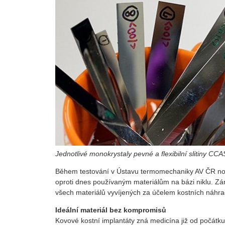
Jednotlivé monokrystaly pevné a flexibilní slitiny CCA
Během testování v Ústavu termomechaniky AV ČR nová
oproti dnes používaným materiálům na bázi niklu. Zár
všech materiálů vyvíjených za účelem kostních náhrad
Ideální materiál bez kompromisů
Kovové kostní implantáty zná medicína již od počátku 2