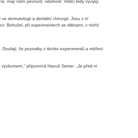
á, mají nižní pevnost, odolnost. Vědci tedy vyvíjejí
ve stomatologii a dentální chirurgii. Jsou z ní
i. Bohužel, při experimentech se slitinami, v nichž
ní. Doufají, že poznatky z těchto experimentů a měření
kým výzkumem,“ připomíná Hanuš Seiner. „Je před ní