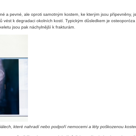
olné a pevné, ale oproti samotným kostem, ke kterým jsou připevněny, 
ů vést k degradaci okolních kostí. Typickým důsledkem je osteoporóza n
keletu jsou pak náchylnější k frakturám.
iálech, které nahradí nebo podpoří nemocemi a léty poškozenou koster