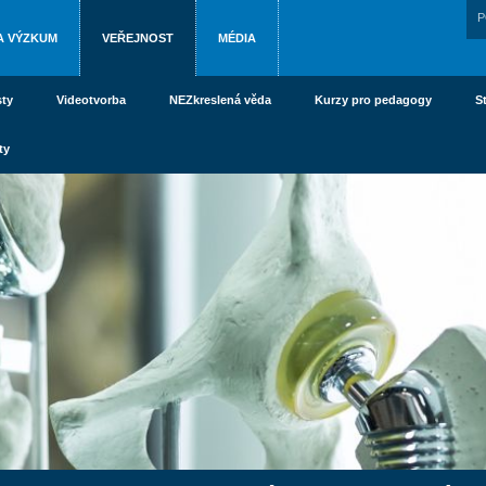
P
A VÝZKUM
VEŘEJNOST
MÉDIA
ty
Videotvorba
NEZkreslená věda
Kurzy pro pedagogy
S
ty