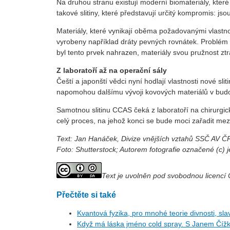
Na druhou stranu existují moderní biomateriály, které 
takové slitiny, které představují určitý kompromis: js
Materiály, které vynikají oběma požadovanými vlastnost
vyrobeny například dráty pevných rovnátek. Problém al
byl tento prvek nahrazen, materiály svou pružnost ztra
Z laboratoří až na operační sály
Čeští a japonští vědci nyní hodlají vlastnosti nové s
napomohou dalšímu vývoji kovových materiálů v budou
Samotnou slitinu CCAS čeká z laboratoří na chirurgic
celý proces, na jehož konci se bude moci zařadit mez
Text: Jan Hanáček, Divize vnějších vztahů SSČ AV Č
Foto: Shutterstock; Autorem fotografie označené (c) 
Text je uvolněn pod svobodnou licenc
Přečtěte si také
Kvantová fyzika, pro mnohé teorie divnosti, slav
Když má láska jméno cold spray. S Janem Číž