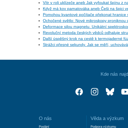
Vítr v roli uklízeče aneb Jak vyfoukat špínu z 
Když má kov pamatováka aneb Češi na špici ve
Pomohou kvantové počítače překonat hranice 
Ochočené světlo: Nové mikroskopy proniknou 
Deformace silou magnetu. Unikátní spektroskopie
Revoluční metoda českých vědců odhaluje st
Další úspěšný krok na cestě k termojaderné fúzi
Strážci přesné sekundy. Jak se měří, uchovává 
Kde nás najd
O nás
Věda a výzkum
Poslání
Podpora výzkumu