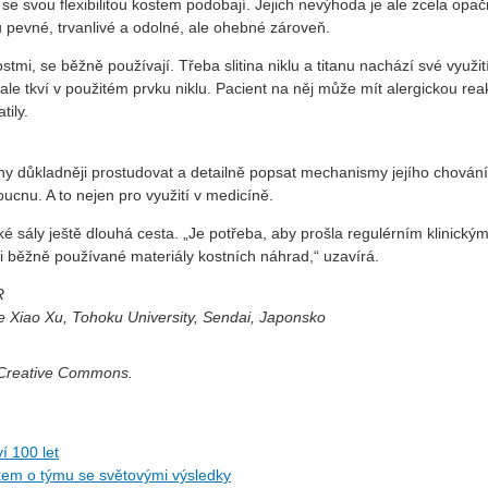
se svou flexibilitou kostem podobají. Jejich nevýhoda je ale zcela opačn
ou pevné, trvanlivé a odolné, ale ohebné zároveň.
mi, se běžně používají. Třeba slitina niklu a titanu nachází své využití 
e tkví v použitém prvku niklu. Pacient na něj může mít alergickou reakc
tily.
litiny důkladněji prostudovat a detailně popsat mechanismy jejího chová
cnu. A to nejen pro využití v medicíně.
ké sály ještě dlouhá cesta. „Je potřeba, aby prošla regulérním klinic
i běžně používané materiály kostních náhrad,“ uzavírá.
R
je Xiao Xu, Tohoku University, Sendai, Japonsko
í Creative Commons.
í 100 let
kem o týmu se světovými výsledky