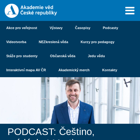
Akce pro veřejnost
Výstavy
Časopisy
Podcasty
Videotvorba
NEZkreslená věda
Kurzy pro pedagogy
Stáže pro studenty
Občanská věda
Jedu vědu
Interaktivní mapa AV ČR
Akademický merch
Kontakty
PODCAST: Češtino,