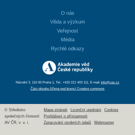
O nás
Věda a výzkum
Veřejnost
Média
Rychlé odkazy
Národní 3, 110 00 Praha 1, Tel.: +420 221 403 111, E-mail:
info@cas.cz
Část obsahu šířena pod licencí Creative commons
© Středisko
Mapa stránek
Licenční ujednání
Cookies
společných činností
Prohlášení o přístupnosti
AV ČR, v. v. i.
Zpracování osobních údajů
Webmaster