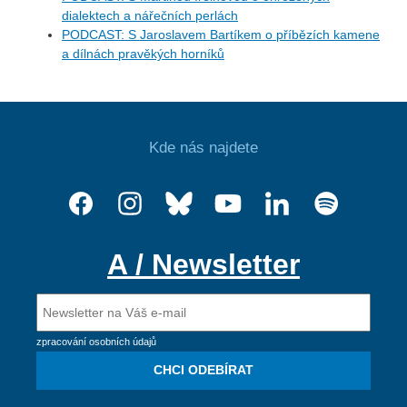
dialektech a nářečních perlách
PODCAST: S Jaroslavem Bartíkem o příbězích kamene
a dílnách pravěkých horníků
Kde nás najdete
A / Newsletter
zpracování osobních údajů
CHCI ODEBÍRAT