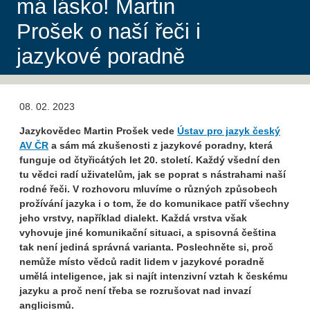
má lásko! Martin
Prošek o naší řeči i
jazykové poradně
08. 02. 2023
Jazykovědec Martin Prošek vede
Ústav pro jazyk český
AV ČR
a sám má zkušenosti z jazykové poradny, která
funguje od čtyřicátých let 20. století. Každý všední den
tu vědci radí uživatelům, jak se poprat s nástrahami naší
rodné řeči. V rozhovoru mluvíme o různých způsobech
prožívání jazyka i o tom, že do komunikace patří všechny
jeho vrstvy, například dialekt. Každá vrstva však
vyhovuje jiné komunikační situaci, a spisovná čeština
tak není jediná správná varianta. Poslechněte si, proč
nemůže místo vědců radit lidem v jazykové poradně
umělá inteligence, jak si najít intenzivní vztah k českému
jazyku a proč není třeba se rozrušovat nad invazí
anglicismů.