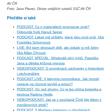
AV ČR
Foto: Jana Plavec, Divize vnějších vztahů SSČ AV ČR
Přečtěte si také
PODCAST: Co o materiálech prozrazuje zvuk?
Odpovídá fyzik Hanuš Seiner
PODCAST: Lákají mě příběhy, které jdou proti srsti, říká
Františka Schormová
LIVE: Byl jsem dinosauří dítě, ale získaly si mě želvy,
říká Milan Chroust
PODCAST SPECIÁL: Středověk plný mýtů. Papežka
Jana a dětská křížová výprava
VIDEOPODCAST: O proměnách záchranky s historikem
i záchranářem
PODCAST LIVE: V labyrintu komunikace. Jak mozek
reaguje na různost jazyků a emocí?
PODCAST: Víc než stromy. Co je les očima botanika a
ekologa Radima Hédla
VIDEOPODCAST: Jak se v současné Číně žije lidem z
menšinových etnik?
PODCAST: S Martinou Ireinovou o ohrožených