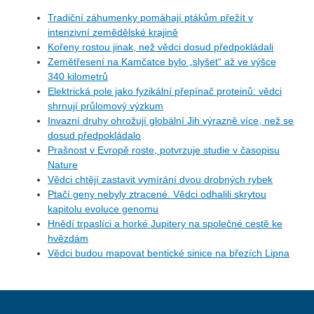
Tradiční záhumenky pomáhají ptákům přežít v
intenzivní zemědělské krajině
Kořeny rostou jinak, než vědci dosud předpokládali
Zemětřesení na Kamčatce bylo „slyšet“ až ve výšce
340 kilometrů
Elektrická pole jako fyzikální přepínač proteinů: vědci
shrnují průlomový výzkum
Invazní druhy ohrožují globální Jih výrazně více, než se
dosud předpokládalo
Prašnost v Evropě roste, potvrzuje studie v časopisu
Nature
Vědci chtějí zastavit vymírání dvou drobných rybek
Ptačí geny nebyly ztracené. Vědci odhalili skrytou
kapitolu evoluce genomu
Hnědí trpaslíci a horké Jupitery na společné cestě ke
hvězdám
Vědci budou mapovat bentické sinice na březích Lipna