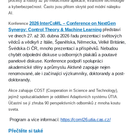
procesy a roboty až po medicínské aplikace, kvantové technologie
a kyberbezpečnost. Často jsou přitom skryté pod módní nálepku
AI.
2026 InterCoML – Conference on NextGen
Konference
Synergy: Control Theory & Machine Learning
představí
ve dnech 27. až 30. dubna 2026 řadu prezentací světových
vědců a vědkyň z Itálie, Španělska, Německa, Velké Británie,
Švédska či ČR, mnoho prezentací a příspěvků. Nebudou
chybět odpolední diskuse u odborných plakátů a poutavé
panelové diskuse. Konference podpoří spolupráci
akademické sféry a průmyslu. Aktivně zapojuje nejen
renomované, ale i začínající výzkumníky, doktorandy a post-
doktorandy.
Akce zahajuje COST (Cooperation in Science and Technology),
jejímž spoluzakladelem je oddělení Adaptivních systému ÚTIA.
Účastní se jí zhruba 90 perspektivních odborniků z mnoha koutu
sveta.
Program a více informací:
https://coml26.utia.cas.cz/
Přečtěte si také