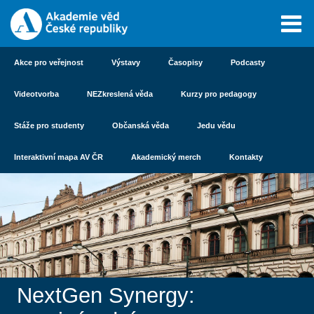
Akce pro veřejnost
Výstavy
Časopisy
Podcasty
Videotvorba
NEZkreslená věda
Kurzy pro pedagogy
Stáže pro studenty
Občanská věda
Jedu vědu
Interaktivní mapa AV ČR
Akademický merch
Kontakty
NextGen Synergy: