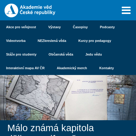
Akce pro veřejnost
Výstavy
Časopisy
Podcasty
Videotvorba
NEZkreslená věda
Kurzy pro pedagogy
Stáže pro studenty
Občanská věda
Jedu vědu
Interaktivní mapa AV ČR
Akademický merch
Kontakty
Málo známá kapitola