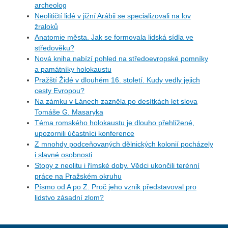
archeolog
Neolitičtí lidé v jižní Arábii se specializovali na lov
žraloků
Anatomie města. Jak se formovala lidská sídla ve
středověku?
Nová kniha nabízí pohled na středoevropské pomníky
a památníky holokaustu
Pražští Židé v dlouhém 16. století. Kudy vedly jejich
cesty Evropou?
Na zámku v Lánech zazněla po desítkách let slova
Tomáše G. Masaryka
Téma romského holokaustu je dlouho přehlížené,
upozornili účastníci konference
Z mnohdy podceňovaných dělnických kolonií pocházely
i slavné osobnosti
Stopy z neolitu i římské doby. Vědci ukončili terénní
práce na Pražském okruhu
Písmo od A po Z. Proč jeho vznik představoval pro
lidstvo zásadní zlom?