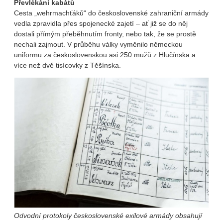
Převlékání kabátů
Cesta „wehrmachťáků“ do československé zahraniční armády
vedla zpravidla přes spojenecké zajetí – ať již se do něj
dostali přímým přeběhnutím fronty, nebo tak, že se prostě
nechali zajmout. V průběhu války vyměnilo německou
uniformu za československou asi 250 mužů z Hlučínska a
více než dvě tisícovky z Těšínska.
Odvodní protokoly československé exilové armády obsahují