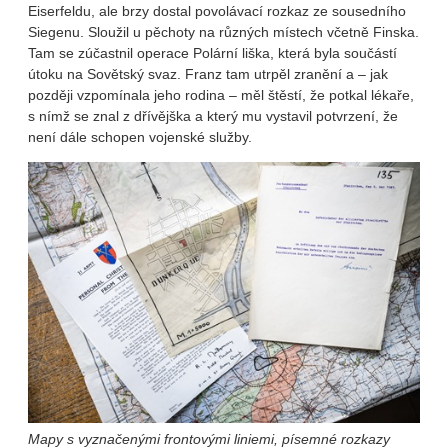
Eiserfeldu, ale brzy dostal povolávací rozkaz ze sousedního
Siegenu. Sloužil u pěchoty na různých místech včetně Finska.
Tam se zúčastnil operace Polární liška, která byla součástí
útoku na Sovětský svaz. Franz tam utrpěl zranění a – jak
později vzpomínala jeho rodina – měl štěstí, že potkal lékaře,
s nímž se znal z dřívějška a který mu vystavil potvrzení, že
není dále schopen vojenské služby.
Mapy s vyznačenými frontovými liniemi, písemné rozkazy