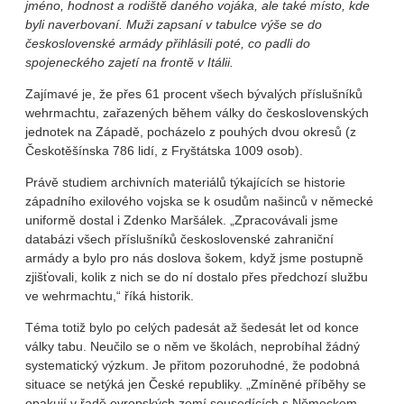
jméno, hodnost a rodiště daného vojáka, ale také místo, kde
byli naverbovaní. Muži zapsaní v tabulce výše se do
československé armády přihlásili poté, co padli do
spojeneckého zajetí na frontě v Itálii.
Zajímavé je, že přes 61 procent všech bývalých příslušníků
wehrmachtu, zařazených během války do československých
jednotek na Západě, pocházelo z pouhých dvou okresů (z
Českotěšínska 786 lidí, z Fryštátska 1009 osob).
Právě studiem archivních materiálů týkajících se historie
západního exilového vojska se k osudům našinců v německé
uniformě dostal i Zdenko Maršálek. „Zpracovávali jsme
databázi všech příslušníků československé zahraniční
armády a bylo pro nás doslova šokem, když jsme postupně
zjišťovali, kolik z nich se do ní dostalo přes předchozí službu
ve wehrmachtu,“ říká historik.
Téma totiž bylo po celých padesát až šedesát let od konce
války tabu. Neučilo se o něm ve školách, neprobíhal žádný
systematický výzkum. Je přitom pozoruhodné, že podobná
situace se netýká jen České republiky. „Zmíněné příběhy se
opakují v řadě evropských zemí sousedících s Německem,