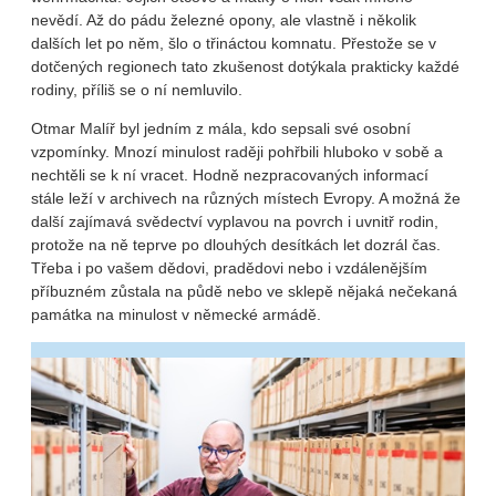
nevědí. Až do pádu železné opony, ale vlastně i několik
dalších let po něm, šlo o třináctou komnatu. Přestože se v
dotčených regionech tato zkušenost dotýkala prakticky každé
rodiny, příliš se o ní nemluvilo.
Otmar Malíř byl jedním z mála, kdo sepsali své osobní
vzpomínky. Mnozí minulost raději pohřbili hluboko v sobě a
nechtěli se k ní vracet. Hodně nezpracovaných informací
stále leží v archivech na různých místech Evropy. A možná že
další zajímavá svědectví vyplavou na povrch i uvnitř rodin,
protože na ně teprve po dlouhých desítkách let dozrál čas.
Třeba i po vašem dědovi, pradědovi nebo i vzdálenějším
příbuzném zůstala na půdě nebo ve sklepě nějaká nečekaná
památka na minulost v německé armádě.