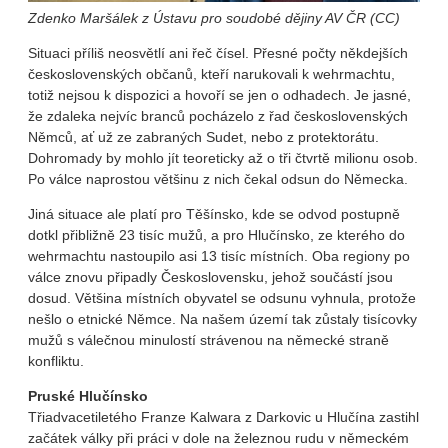
Zdenko Maršálek z Ústavu pro soudobé dějiny AV ČR (CC)
Situaci příliš neosvětlí ani řeč čísel. Přesné počty někdejších
československých občanů, kteří narukovali k wehrmachtu,
totiž nejsou k dispozici a hovoří se jen o odhadech. Je jasné,
že zdaleka nejvíc branců pocházelo z řad československých
Němců, ať už ze zabraných Sudet, nebo z protektorátu.
Dohromady by mohlo jít teoreticky až o tři čtvrtě milionu osob.
Po válce naprostou většinu z nich čekal odsun do Německa.
Jiná situace ale platí pro Těšínsko, kde se odvod postupně
dotkl přibližně 23 tisíc mužů, a pro Hlučínsko, ze kterého do
wehrmachtu nastoupilo asi 13 tisíc místních. Oba regiony po
válce znovu připadly Československu, jehož součástí jsou
dosud. Většina místních obyvatel se odsunu vyhnula, protože
nešlo o etnické Němce. Na našem území tak zůstaly tisícovky
mužů s válečnou minulostí strávenou na německé straně
konfliktu.
Pruské Hlučínsko
Třiadvacetiletého Franze Kalwara z Darkovic u Hlučína zastihl
začátek války při práci v dole na železnou rudu v německém