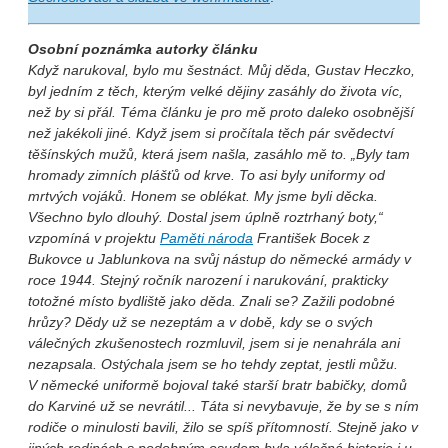
Osobní poznámka autorky článku
Když narukoval, bylo mu šestnáct. Můj děda, Gustav Heczko,
byl jedním z těch, kterým velké dějiny zasáhly do života víc,
než by si přál. Téma článku je pro mě proto daleko osobnější
než jakékoli jiné. Když jsem si pročítala těch pár svědectví
těšínských mužů, která jsem našla, zasáhlo mě to. „Byly tam
hromady zimních plášťů od krve. To asi byly uniformy od
mrtvých vojáků. Honem se oblékat. My jsme byli děcka.
Všechno bylo dlouhý. Dostal jsem úplně roztrhaný boty,“
vzpomíná v projektu
Paměti národa
František Bocek z
Bukovce u Jablunkova na svůj nástup do německé armády v
roce 1944. Stejný ročník narození i narukování, prakticky
totožné místo bydliště jako děda. Znali se? Zažili podobné
hrůzy? Dědy už se nezeptám a v době, kdy se o svých
válečných zkušenostech rozmluvil, jsem si je nenahrála ani
nezapsala. Ostýchala jsem se ho tehdy zeptat, jestli můžu.
V německé uniformě bojoval také starší bratr babičky, domů
do Karviné už se nevrátil... Táta si nevybavuje, že by se s ním
rodiče o minulosti bavili, žilo se spíš přítomností. Stejně jako v
jiných rodinách s podobným osudem byla válečná historie i u