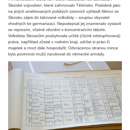
Slezské vojvodství, které zahrnovalo Těšínsko. Podobně jako
na jiných anektovaných polských územích vyhlásili Němci ve
Slezsku zápis do takzvané volkslisty – soupisu obyvatel
vhodných ke germanizaci. Nepodepsat jej znamenalo vystavit
se represím, včetně věznění v koncentračním táboře.
Volkslista Slezanům poskytovala určitá (různě odstupňovaná)
práva, například zůstat v rodném kraji, udržet si práci či
majetek a moct dále hospodařit. Odvrácenou stranou mince
byla povinnost mužů narukovat do německé armády.