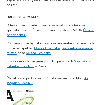
nás tabu.
DALŠÍ INFORMACE:
O tématu se můžete dozvědět více informací také na
speciálním webu Ústavu pro soudobé dějiny AV ČR
Češi ve
wehrmachtu.
Přínosná může být také návštěva některého z regionálních
muzeí – například
Muzea Hlučínska
,
Slezského zemského
muzea
nebo
Muzea Těšínska
.
Fotografie k článku jsme pořídili v prostorách
Vojenského
ústředního archivu
v Praze.
Článek vyšel pod názvem V uniformě wehrmachtu v
A /
Magazínu
2/2025
: