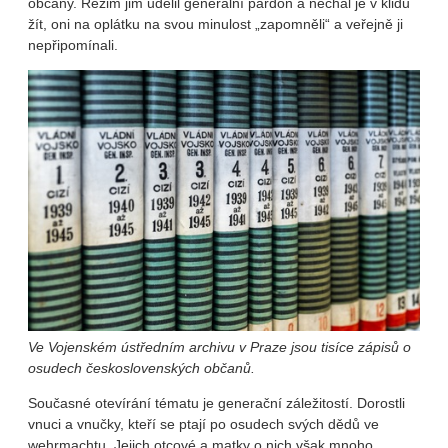
občany. Režim jim udělil generální pardon a nechal je v klidu
žít, oni na oplátku na svou minulost „zapomněli“ a veřejně ji
nepřipomínali.
Ve Vojenském ústředním archivu v Praze jsou tisíce zápisů o
osudech československých občanů.
Současné otevírání tématu je generační záležitostí. Dorostli
vnuci a vnučky, kteří se ptají po osudech svých dědů ve
wehrmachtu. Jejich otcové a matky o nich však mnoho