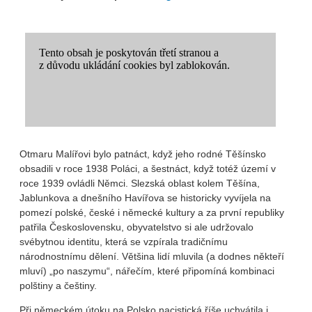
Otmaru Malířovi bylo patnáct, když jeho rodné Těšínsko
obsadili v roce 1938 Poláci, a šestnáct, když totéž území v
roce 1939 ovládli Němci. Slezská oblast kolem Těšína,
Jablunkova a dnešního Havířova se historicky vyvíjela na
pomezí polské, české i německé kultury a za první republiky
patřila Československu, obyvatelstvo si ale udržovalo
svébytnou identitu, která se vzpírala tradičnímu
národnostnímu dělení. Většina lidí mluvila (a dodnes někteří
mluví) „po naszymu“, nářečím, které připomíná kombinaci
polštiny a češtiny.
Při německém útoku na Polsko nacistická říše uchvátila i