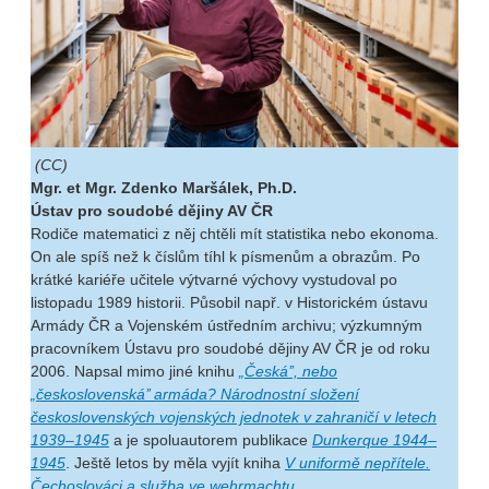
(CC)
Mgr. et Mgr. Zdenko Maršálek, Ph.D.
Ústav pro soudobé dějiny AV ČR
Rodiče matematici z něj chtěli mít statistika nebo ekonoma.
On ale spíš než k číslům tíhl k písmenům a obrazům. Po
krátké kariéře učitele výtvarné výchovy vystudoval po
listopadu 1989 historii. Působil např. v Historickém ústavu
Armády ČR a Vojenském ústředním archivu; výzkumným
pracovníkem Ústavu pro soudobé dějiny AV ČR je od roku
2006. Napsal mimo jiné knihu
„Česká’’, nebo
„československá’’ armáda? Národnostní složení
československých vojenských jednotek v zahraničí v letech
1939–1945
a je spoluautorem publikace
Dunkerque 1944–
1945
. Ještě letos by měla vyjít kniha
V uniformě nepřítele.
Čechoslováci a služba ve wehrmachtu
.