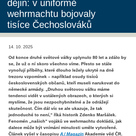
dějin: v uniformě
wehrmachtu bojovaly
tisíce Čechoslováků
14. 10. 2025
Od konce druhé světové války uplynulo 80 let a zdálo by
se, že už o ní skoro všechno víme. Přesto se stále
vynořují příběhy, které dlouho ležely ukryté na dně
trezoru vzpomínek – například osudy tisíců
československých občanů, kteří museli narukovat do
německé armády. „Druhou světovou válku máme
tendenci vidět v ustálených obrazech, o kterých si
myslíme, že jsou nezpochybnitelné a že odrážejí
skutečnost. Čím dál víc se ale ukazuje, že tak
jednoduché to není,“ říká historik Zdenko Maršálek.
Fenomén „našich“ vojáků ve wehrmachtu dokládá, jak
dalece může být vnímání minulosti uměle vytvořené.
Článek vyšel
v časopisu
A / Magazín
Akademie věd ČR.