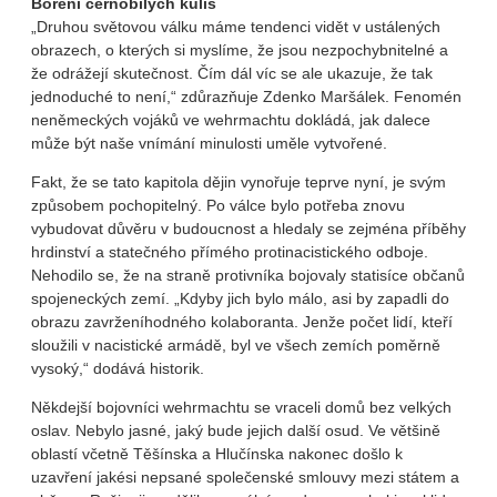
Boření černobílých kulis
„Druhou světovou válku máme tendenci vidět v ustálených
obrazech, o kterých si myslíme, že jsou nezpochybnitelné a
že odrážejí skutečnost. Čím dál víc se ale ukazuje, že tak
jednoduché to není,“ zdůrazňuje Zdenko Maršálek. Fenomén
neněmeckých vojáků ve wehrmachtu dokládá, jak dalece
může být naše vnímání minulosti uměle vytvořené.
Fakt, že se tato kapitola dějin vynořuje teprve nyní, je svým
způsobem pochopitelný. Po válce bylo potřeba znovu
vybudovat důvěru v budoucnost a hledaly se zejména příběhy
hrdinství a statečného přímého protinacistického odboje.
Nehodilo se, že na straně protivníka bojovaly statisíce občanů
spojeneckých zemí. „Kdyby jich bylo málo, asi by zapadli do
obrazu zavrženíhodného kolaboranta. Jenže počet lidí, kteří
sloužili v nacistické armádě, byl ve všech zemích poměrně
vysoký,“ dodává historik.
Někdejší bojovníci wehrmachtu se vraceli domů bez velkých
oslav. Nebylo jasné, jaký bude jejich další osud. Ve většině
oblastí včetně Těšínska a Hlučínska nakonec došlo k
uzavření jakési nepsané společenské smlouvy mezi státem a