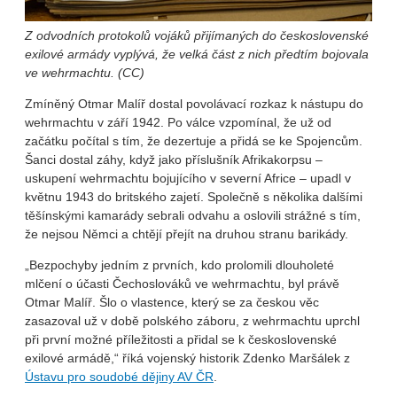
Z odvodních protokolů vojáků přijímaných do československé
exilové armády vyplývá, že velká část z nich předtím bojovala
ve wehrmachtu. (CC)
Zmíněný Otmar Malíř dostal povolávací rozkaz k nástupu do
wehrmachtu v září 1942. Po válce vzpomínal, že už od
začátku počítal s tím, že dezertuje a přidá se ke Spojencům.
Šanci dostal záhy, když jako příslušník Afrikakorpsu –
uskupení wehrmachtu bojujícího v severní Africe – upadl v
květnu 1943 do britského zajetí. Společně s několika dalšími
těšínskými kamarády sebrali odvahu a oslovili strážné s tím,
že nejsou Němci a chtějí přejít na druhou stranu barikády.
„Bezpochyby jedním z prvních, kdo prolomili dlouholeté
mlčení o účasti Čechoslováků ve wehrmachtu, byl právě
Otmar Malíř. Šlo o vlastence, který se za českou věc
zasazoval už v době polského záboru, z wehrmachtu uprchl
při první možné příležitosti a přidal se k československé
exilové armádě,“ říká vojenský historik Zdenko Maršálek z
Ústavu pro soudobé dějiny AV ČR
.