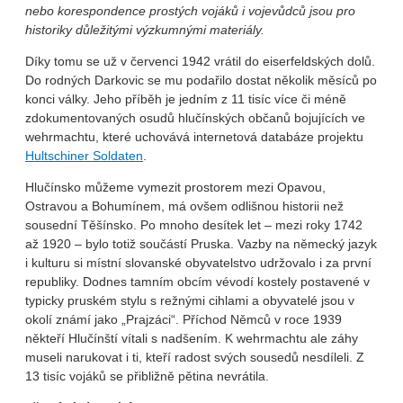
nebo korespondence prostých vojáků i vojevůdců
jsou pro
historiky důležitými výzkumnými materiály.
Díky tomu se už v červenci 1942 vrátil do eiserfeldských dolů.
Do rodných Darkovic se mu podařilo dostat několik měsíců po
konci války. Jeho příběh je jedním z 11 tisíc více či méně
zdokumentovaných osudů hlučínských občanů bojujících ve
wehrmachtu, které uchovává internetová databáze projektu
Hultschiner Soldaten
.
Hlučínsko můžeme vymezit prostorem mezi Opavou,
Ostravou a Bohumínem, má ovšem odlišnou historii než
sousední Těšínsko. Po mnoho desítek let – mezi roky 1742
až 1920 – bylo totiž součástí Pruska. Vazby na německý jazyk
i kulturu si místní slovanské obyvatelstvo udržovalo i za první
republiky. Dodnes tamním obcím vévodí kostely postavené v
typicky pruském stylu s režnými cihlami a obyvatelé jsou v
okolí známí jako „Prajzáci“. Příchod Němců v roce 1939
někteří Hlučínští vítali s nadšením. K wehrmachtu ale záhy
museli narukovat i ti, kteří radost svých sousedů nesdíleli. Z
13 tisíc vojáků se přibližně pětina nevrátila.