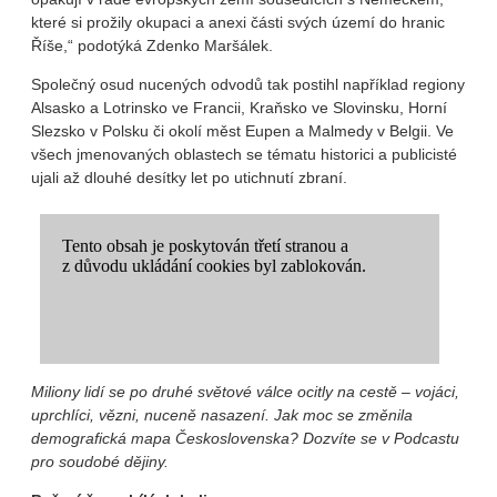
které si prožily okupaci a anexi části svých území do hranic
Říše,“ podotýká Zdenko Maršálek.
Společný osud nucených odvodů tak postihl například regiony
Alsasko a Lotrinsko ve Francii, Kraňsko ve Slovinsku, Horní
Slezsko v Polsku či okolí měst Eupen a Malmedy v Belgii. Ve
všech jmenovaných oblastech se tématu historici a publicisté
ujali až dlouhé desítky let po utichnutí zbraní.
Miliony lidí se po druhé světové válce ocitly na cestě – vojáci,
uprchlíci, vězni, nuceně nasazení. Jak moc se změnila
demografická mapa Československa? Dozvíte se v Podcastu
pro soudobé dějiny.