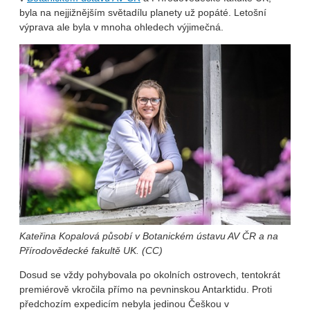
byla na nejjižnějším světadílu planety už popáté. Letošní
výprava ale byla v mnoha ohledech výjimečná.
Kateřina Kopalová působí v Botanickém ústavu AV ČR a na
Přírodovědecké fakultě UK. (CC)
Dosud se vždy pohybovala po okolních ostrovech, tentokrát
premiérově vkročila přímo na pevninskou Antarktidu. Proti
předchozím expedicím nebyla jedinou Češkou v