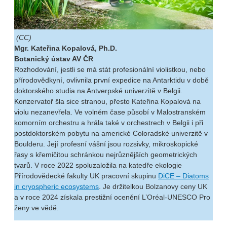
(CC)
Mgr. Kateřina Kopalová, Ph.D.
Botanický ústav AV ČR
Rozhodování, jestli se má stát profesionální violistkou, nebo
přírodovědkyní, ovlivnila první expedice na Antarktidu v době
doktorského studia na Antverpské univerzitě v Belgii.
Konzervatoř šla sice stranou, přesto Kateřina Kopalová na
violu nezanevřela. Ve volném čase působí v Malostranském
komorním orchestru a hrála také v orchestrech v Belgii i při
postdoktorském pobytu na americké Coloradské univerzitě v
Boulderu. Její profesní vášní jsou rozsivky, mikroskopické
řasy s křemičitou schránkou nejrůznějších geometrických
tvarů. V roce 2022 spoluzaložila na katedře ekologie
Přírodovědecké fakulty UK pracovní skupinu
DiCE – Diatoms
in cryospheric ecosystems
. Je držitelkou Bolzanovy ceny UK
a v roce 2024 získala prestižní ocenění L’Oréal-UNESCO Pro
ženy ve vědě.