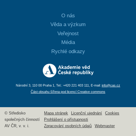
O nás
Věda a výzkum
Veřejnost
Média
Rychlé odkazy
Národní 3, 110 00 Praha 1, Tel.: +420 221 403 111, E-mail:
info@cas.cz
Část obsahu šířena pod licencí Creative commons
© Středisko
Mapa stránek
Licenční ujednání
Cookies
společných činností
Prohlášení o přístupnosti
AV ČR, v. v. i.
Zpracování osobních údajů
Webmaster