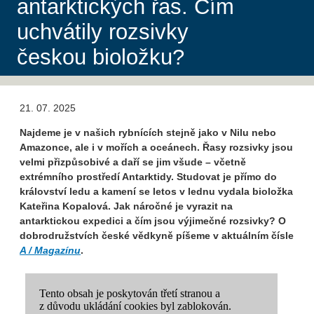
antarktických řas. Čím
uchvátily rozsivky
českou bioložku?
21. 07. 2025
Najdeme je v našich rybnících stejně jako v Nilu nebo
Amazonce, ale i v mořích a oceánech. Řasy rozsivky jsou
velmi přizpůsobivé a daří se jim všude – včetně
extrémního prostředí Antarktidy. Studovat je přímo do
království ledu a kamení se letos v lednu vydala bioložka
Kateřina Kopalová. Jak náročné je vyrazit na
antarktickou expedici a čím jsou výjimečné rozsivky? O
dobrodružstvích české vědkyně píšeme v aktuálním čísle
A / Magazínu
.