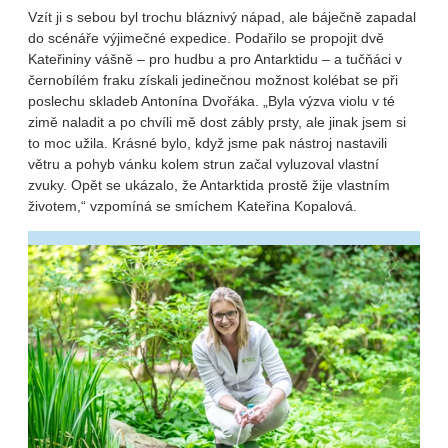
Vzít ji s sebou byl trochu bláznivý nápad, ale báječně zapadal
do scénáře výjimečné expedice. Podařilo se propojit dvě
Kateřininy vášně – pro hudbu a pro Antarktidu – a tučňáci v
černobílém fraku získali jedinečnou možnost kolébat se při
poslechu skladeb Antonína Dvořáka. „Byla výzva violu v té
zimě naladit a po chvíli mě dost zábly prsty, ale jinak jsem si
to moc užila. Krásné bylo, když jsme pak nástroj nastavili
větru a pohyb vánku kolem strun začal vyluzoval vlastní
zvuky. Opět se ukázalo, že Antarktida prostě žije vlastním
životem,“ vzpomíná se smíchem Kateřina Kopalová.