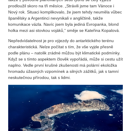
prodloužil skoro na tři měsíce. „Strávili jsme tam Vánoce i
Nový rok. Situaci komplikovalo, že jsem tehdy neuměla vůbec
španělsky a Argentinci nevynikali v angličtině, takže
komunikace vázla. Navíc jsem byla jediná Evropanka, blond
holka mezi asi stovkou vojáků,“ směje se Kateřina Kopalová.
Nepředvídatelnost je pro výjezdy do antarktického terénu
charakteristická. Nelze počítat s tím, že vše vyjde přesně
podle plánu – natolik zrádné můžou být klimatické podmínky.
Když se s tímto aspektem člověk vypořádá, může si cestu užít
naplno. Vedle první krušné zkušenosti má polární ekoložka
hromadu úžasných vzpomínek a silných zážitků, jak s tamní
neskutečnou přírodou, tak s lidmi.