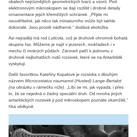
obalech nejrůznějších geometrických tvarů a vzorů. Pod
elektronovým mikroskopem se dají rozlišit i drobné detaily
ornamentace jejich křemičitých schránek. „Přijde mi
neuvěřitelné, jak něco tak miniaturního může být takhle
dokonalé. Jsou prostě nádherné,“ dodává ekoložka.
Asi nejraději má rod
Luticola
, což je druhově ohromně bohatá
skupina řas. Můžeme je najít v jezerech, mokřadech i v
mechu či mokrých půdách. Zároveň patří k jednomu z
druhově nejbohatších rodů rozsivek, které se na Antarktidě
vyskytují.
Další favoritkou Kateřiny Kopalové je rozsivka s dlouhým
názvem
Microcostatus naumannii (Husted) Lange-Bertalot
(na obrázku v rámečku níže)
. „Líbí se mi, jak vypadá, i přes
to, že se nejedná o žádný speciální druh. Od mnoha jiných
antarktických rozsivek ji pod mikroskopem poznáte okamžitě,“
říká vědkyně.