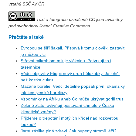
vztahů SSČ AV ČR
Text a fotografie označené CC jsou uvolněny
pod svobodnou licencí Creative Commons.
Přečtěte si také
Evropou se šíří šakali. Přispívá k tomu člověk, zastavit
je můžou vlci
Střevní mikrobiom miluje vlákninu. Potvrzují to i
tasemnice
Vědci objevili v Etiopii nový druh bělozubky. Je lehčí
než kostka cukru
Mazané borelie. Vědci detailně popsali první okamžiky
infekce lymské boreliózy
Vzpomínky na Afriku aneb Co může ukrývat gorilí trus
Zelené zlato: ovlivňují pěstování chmele v Česku
klimatické změny?
Přijdeme o třepotání motýlích křídel nad rozkvetlou
loukou?
Jarní zásilka plná zdraví. Jak pupeny stromů léčí?