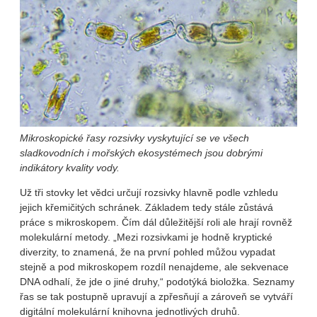
Mikroskopické řasy rozsivky vyskytující se ve všech
sladkovodních i mořských ekosystémech jsou dobrými
indikátory kvality vody.
Už tři stovky let vědci určují rozsivky hlavně podle vzhledu
jejich křemičitých schránek. Základem tedy stále zůstává
práce s mikroskopem. Čím dál důležitější roli ale hrají rovněž
molekulární metody. „Mezi rozsivkami je hodně kryptické
diverzity, to znamená, že na první pohled můžou vypadat
stejně a pod mikroskopem rozdíl nenajdeme, ale sekvenace
DNA odhalí, že jde o jiné druhy,“ podotýká bioložka. Seznamy
řas se tak postupně upravují a zpřesňují a zároveň se vytváří
digitální molekulární knihovna jednotlivých druhů.