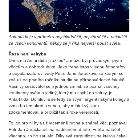
Antarktida je v průměru nejchladnější, největrnější a nejsušší
ze všech kontinentů, někdy se jí říká největší poušť světa.
Řasa není velryba
Dnes má Antarktidu „zažitou“ a může být průvodkyní jiným
vědcům a dobrodruhům. Jako třeba letos v lednu fotografovi
a popularizátorovi vědy Petru Janu Juračkovi, se kterým se
zná už od prvního ročníku studia na přírodovědecké fakultě.
Vášnivý cestovatel se jí jednou zmínil, že poznal všechny
kontinenty světa a jediný, který mu chybí do sbírky, je
Antarktida. Domluvila se tedy se svými argentinskými kolegy a
vzala ho tentokrát s sebou, aby místní výzkum
zdokumentoval, a přiblížil tak široké veřejnosti.
To, co pro ni byla už víceméně rutina a známá věc, poznával
Petr Jan Juračka očima nadšeného dítěte. Fotil a natáčel
všechno, co ho zaujalo. Díky své zarputilosti, se kterou čekal