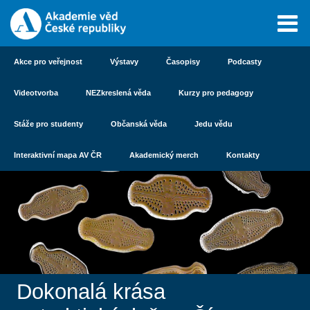
Akce pro veřejnost
Výstavy
Časopisy
Podcasty
Videotvorba
NEZkreslená věda
Kurzy pro pedagogy
Stáže pro studenty
Občanská věda
Jedu vědu
Interaktivní mapa AV ČR
Akademický merch
Kontakty
Dokonalá krása