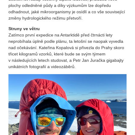
plochy odledněné půdy a díky výzkumům lze dopředu
odhadnout, jaké mikroorganismy je osídlí a co vše související
změny hydrologického režimu přetvoří.
Struny ve větru
Zatímco první expedice na Antarktidě před čtrnácti lety
neprobíhala úplně podle plánu, ta letošní se naopak vyvedla
nad očekávání. Kateřina Kopalová si přivezla do Prahy skoro
třicet kilogramů vzorků, které bude se svým týmem
v následujících letech studovat, a Petr Jan Juračka gigabajty
unikátních fotografií a videozáběrů.