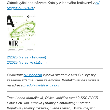
Článek vyšel pod názvem Krásky z ledového království v
A /
Magazínu
2/2025
:
2/2025 (verze k listování)
2/2025 (verze ke stažení)
Čtvrtletník
A / Magazín
vydává Akademie věd ČR. Výtisky
zasíláme zdarma všem zájemcům. Kontaktovat nás můžete
na adrese
predplatne@ssc.cas.cz.
Text: Leona Matušková, Divize vnějších vztahů SSČ AV ČR
Foto: Petr Jan Juračka (snímky z Antarktidy); Kateřina
Kopalová (snímky rozsivek); Jana Plavec, Divize vnějších