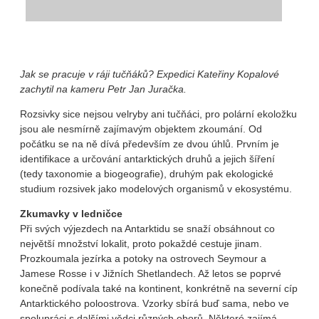
Jak se pracuje v ráji tučňáků? Expedici Kateřiny Kopalové
zachytil na kameru Petr Jan Juračka.
Rozsivky sice nejsou velryby ani tučňáci, pro polární ekoložku
jsou ale nesmírně zajímavým objektem zkoumání. Od
počátku se na ně dívá především ze dvou úhlů. Prvním je
identifikace a určování antarktických druhů a jejich šíření
(tedy taxonomie a biogeografie), druhým pak ekologické
studium rozsivek jako modelových organismů v ekosystému.
Zkumavky v ledničce
Při svých výjezdech na Antarktidu se snaží obsáhnout co
největší množství lokalit, proto pokaždé cestuje jinam.
Prozkoumala jezírka a potoky na ostrovech Seymour a
Jamese Rosse i v Jižních Shetlandech. Až letos se poprvé
konečně podívala také na kontinent, konkrétně na severní cíp
Antarktického poloostrova. Vzorky sbírá buď sama, nebo ve
spolupráci s dalšími vědci různých oborů. Některé zajímá