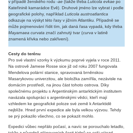
v případě ženského rodu
-ae
(takže třeba
Luticola evkae
po
Kateřinině kamarádce Evě). Druhové jméno lze vybrat i podle
geografické polohy, například
Luticola austroatlantica
odkazuje na výskyt této řasy v jižním Atlantiku. Případně se
může pojmenování řídit tím, jak daná řasa vypadá, kdy třeba
Mayamaea curvata
značí zahnutý tvar (
curva
v latině
znamená křivka nebo zakřivení).
Cesty do terénu
Pro své vlastní vzorky k výzkumu poprvé vyjela v roce 2011.
Na ostrově Jamese Rosse sice již od roku 2007 fungovala
Mendelova polární stanice, spravovaná brněnskou
Masarykovou univerzitou, ale bioložka zamířila, nezávisle na
domácím prostředí, na jinou část tohoto ostrova. Díky
společnému projektu s Argentinským antarktickým institutem
navázala spolupráci s argentinskými vědci, kteří mají
vzhledem ke geografické poloze své země k Antarktidě
nejblíže. Hned první expedice ale byla velkou výzvou. Tehdy
se prý pokazilo všechno, co se pokazit mohlo.
Expedici vůbec nepřálo počasí, a navíc se porouchalo letadlo,
takže z původně plánovaných šesti týdnů se celý výjezd