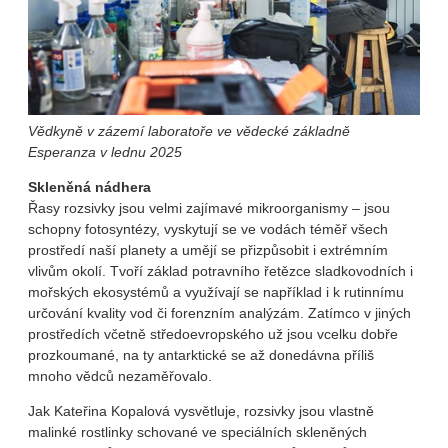
Vědkyně v zázemí laboratoře ve vědecké základně
Esperanza v lednu 2025
Skleněná nádhera
Řasy rozsivky jsou velmi zajímavé mikroorganismy – jsou
schopny fotosyntézy, vyskytují se ve vodách téměř všech
prostředí naší planety a umějí se přizpůsobit i extrémním
vlivům okolí. Tvoří základ potravního řetězce sladkovodních i
mořských ekosystémů a využívají se například i k rutinnímu
určování kvality vod či forenzním analýzám. Zatímco v jiných
prostředích včetně středoevropského už jsou vcelku dobře
prozkoumané, na ty antarktické se až donedávna příliš
mnoho vědců nezaměřovalo.
Jak Kateřina Kopalová vysvětluje, rozsivky jsou vlastně
malinké rostlinky schované ve speciálních skleněných