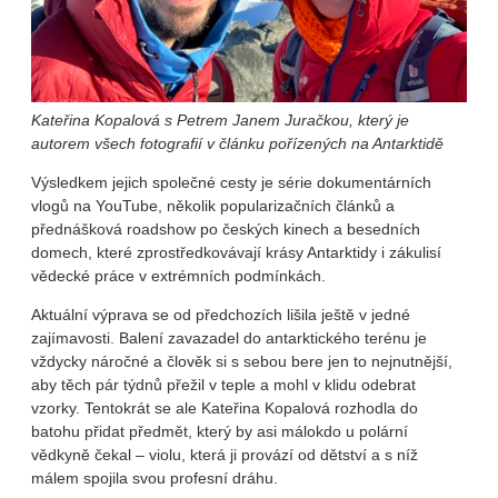
Kateřina Kopalová s Petrem Janem Juračkou, který je
autorem všech fotografií v článku pořízených na Antarktidě
Výsledkem jejich společné cesty je série dokumentárních
vlogů na YouTube, několik popularizačních článků a
přednášková roadshow po českých kinech a besedních
domech, které zprostředkovávají krásy Antarktidy i zákulisí
vědecké práce v extrémních podmínkách.
Aktuální výprava se od předchozích lišila ještě v jedné
zajímavosti. Balení zavazadel do antarktického terénu je
vždycky náročné a člověk si s sebou bere jen to nejnutnější,
aby těch pár týdnů přežil v teple a mohl v klidu odebrat
vzorky. Tentokrát se ale Kateřina Kopalová rozhodla do
batohu přidat předmět, který by asi málokdo u polární
vědkyně čekal – violu, která ji provází od dětství a s níž
málem spojila svou profesní dráhu.