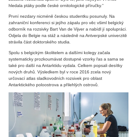
hledala ptáky podle české ornitologické příručky.“
První nezdary nicméně českou studentku posunuly. Na
zahraniční konferenci si jejího zápalu pro věc všiml belgický
odborník na rozsivky Bart Van de Vijver a nabídl jí spolupráci.
Odjela do Belgie na stáž a následně na Antverpské univerzitě
strávila část doktorského studia.
Spolu s belgickým školitelem a dalšími kolegy začala
systematicky prozkoumávat dostupné vzorky řas a sama se
také pro další na Antarktidu vydala. Celkem popsali desítky
nových druhů. Výsledkem byl v roce 2016 zcela nový
určovací atlas sladkovodních rozsivek pro oblast
Antarktického poloostrova a přilehlých ostrovů.