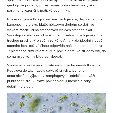
geologické podloží, jiní se zaměřují na chemicko-fyzikální
parametry jezer či klimatické podmínky.
Rozsivky zpravidla žijí v sedimentech jezera, dají se najít na
kamenech, v písku, blátě, některým druhům se daří ve
vlhkém mechu či na smáčených vlhkých stěnách skal.
Vyskytují se ale také v kryokonitech, ledovcových jamkách s
trochou prachu. Pro sběr vzorků je Antarktida ideální v době
tamního léta, což většinou odpovídá našemu lednu a únoru.
Teploměr se drží kolem nuly, a pokud nefouká studený vítr, dá
se na ní celkem v klidu pohybovat.
Vzorky rozsivek v písku, blátu nebo mechu umístí Kateřina
Kopalová do zkumavek, celkově si jich z jednoho
antarktického výjezdu v kempingových lednicích odváží
přibližně tři sta. V Praze pak následují měsíce a roky
detailního studia.