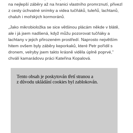
na nejlepší záběry až na hranici vlastního promrznutí, přivezl
z cesty úchvatné snímky a videa tučňáků, tuleňů, lachtanů,
chaluh i mořských kormoránů.
„Jako mikrobioložka se sice většinou plácám někde v blátě,
ale i já jsem nadšená, když můžu pozorovat tučňáky a
lachtany v jejich přirozeném prostředí. Naprosto největším
hitem ovšem byly záběry keporkaků, které Petr pořídil s
dronem, velryby jsem takto krásně viděla úplně poprvé,“
chválí kamarádovu práci Kateřina Kopalová.