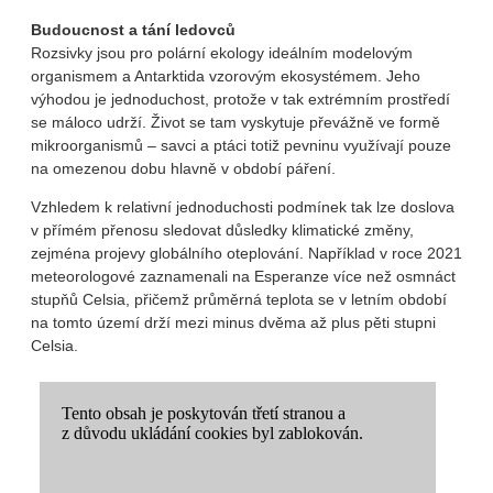
Budoucnost a tání ledovců
Rozsivky jsou pro polární ekology ideálním modelovým
organismem a Antarktida vzorovým ekosystémem. Jeho
výhodou je jednoduchost, protože v tak extrémním prostředí
se máloco udrží. Život se tam vyskytuje převážně ve formě
mikroorganismů – savci a ptáci totiž pevninu využívají pouze
na omezenou dobu hlavně v období páření.
Vzhledem k relativní jednoduchosti podmínek tak lze doslova
v přímém přenosu sledovat důsledky klimatické změny,
zejména projevy globálního oteplování. Například v roce 2021
meteorologové zaznamenali na Esperanze více než osmnáct
stupňů Celsia, přičemž průměrná teplota se v letním období
na tomto území drží mezi minus dvěma až plus pěti stupni
Celsia.