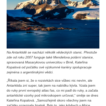
Na Antarktidě se nachází několik vědeckých stanic. Přestože
zde od roku 2007 funguje také Mendelova polární stanice,
spravovaná Masarykovou univerzitou v Brně, Kateřina
Kopalová od počátku své výzkumné kariéry spolupracuje
zejména s argentinskými vědci.
„Říkala jsem si, že o rozsivkách sice vůbec nic nevím, ale
Antarktida zní super, tak jsem na nabídku kývla. Vzala jsem
do ruky první evropský atlas řas, co mi padl do ruky, a začala
antarktické vzorky pod mikroskopem určovat,“ směje se dnes
Kateřina Kopalová. „Samozřejmě skoro všechny jsem na
začátku rozeznala špatně. Bylo to, jako kdybych v Africe