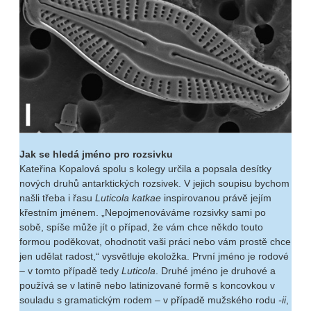
Jak se hledá jméno pro rozsivku
Kateřina Kopalová spolu s kolegy určila a popsala desítky
nových druhů antarktických rozsivek. V jejich soupisu bychom
našli třeba i řasu
Luticola katkae
inspirovanou právě jejím
křestním jménem. „Nepojmenováváme rozsivky sami po
sobě, spíše může jít o případ, že vám chce někdo touto
formou poděkovat, ohodnotit vaši práci nebo vám prostě chce
jen udělat radost,“ vysvětluje ekoložka. První jméno je rodové
– v tomto případě tedy
Luticola
. Druhé jméno je druhové a
používá se v latině nebo latinizované formě s koncovkou v
souladu s gramatickým rodem – v případě mužského rodu
-ii
,