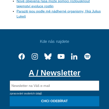
Nově objevená řasa může pomoci rozlousknout
tajemství evoluce rostlin
Paraziti jsou podle mě nádherné organismy, říká Julius
Lukeš
Kde nás najdete
A / Newsletter
zpracování osobních údajů
CHCI ODEBÍRAT