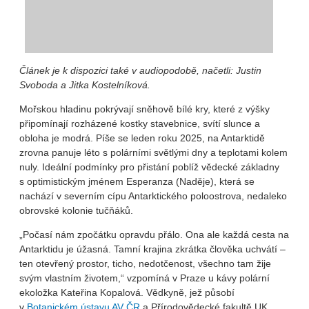
Článek je k dispozici také v audiopodobě, načetli: Justin
Svoboda a Jitka Kostelníková.
Mořskou hladinu pokrývají sněhově bílé kry, které z výšky
připomínají rozházené kostky stavebnice, svítí slunce a
obloha je modrá. Píše se leden roku 2025, na Antarktidě
zrovna panuje léto s polárními světlými dny a teplotami kolem
nuly. Ideální podmínky pro přistání poblíž vědecké základny
s optimistickým jménem Esperanza (Naděje), která se
nachází v severním cípu Antarktického poloostrova, nedaleko
obrovské kolonie tučňáků.
„Počasí nám zpočátku opravdu přálo. Ona ale každá cesta na
Antarktidu je úžasná. Tamní krajina zkrátka člověka uchvátí –
ten otevřený prostor, ticho, nedotčenost, všechno tam žije
svým vlastním životem,“ vzpomíná v Praze u kávy polární
ekoložka Kateřina Kopalová. Vědkyně, jež působí
v
Botanickém ústavu AV ČR
a Přírodovědecké fakultě UK,