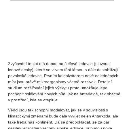
Zvyšování teplot má dopad na šelfové ledovce (plovoucí
ledové desky), které se vlivem tání lámou a dále destabilizují
pevninské ledovce. Prvním kolonizátorem nově odledněných
míst jsou právě mikroorganismy včetně rozsivek. Detailní
studium rozšiřování jejich výskytu proto umožňuje lépe
pochopit osidlování nových půd, jak na Antarktidě, tak obecně
v prostředí, kde se otepluje.
Vědci jsou tak schopni modelovat, jak se v souvislosti s
klimatickými změnami bude dále vyvíjet nejen Antarktida, ale
také třeba náš kontinent. Dá se předpokládat, že za pár
desítek let roztají všechny alpské ledovce, přibudou nové