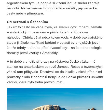
argentinském týmu a poprvé si v zemi ledu a sněhu zahrála
na violu. Ale vezměme to popořadě – začátky její vědecké
cesty nebyly přímočaré.
Od nezdarů k úspěchům
Jak už to často ve vědě bývá, ke svému výzkumnému tématu
– antarktickým rozsivkám – přišla Kateřina Kopalová
náhodou. Chtěla dělat něco kolem vody, v době bakalářského
studia ji lákalo například bádání v oblasti pyrenejských jezer.
Jenže tehdy – zhruba před dvaceti lety – na katedru ekologie
dorazily první vzorky z Antarktidy.
V té době vrcholily přípravy na výstavbu české výzkumné
stanice na antarktickém ostrově Jamese Rosse a tuzemských
vědců tam přibývalo. Dostávali se do lokalit, v nichž před nimi
prakticky nikdo z badatelů nebyl, a do Česka přiváželi unikátní
vzorky, které bylo třeba prozkoumat.