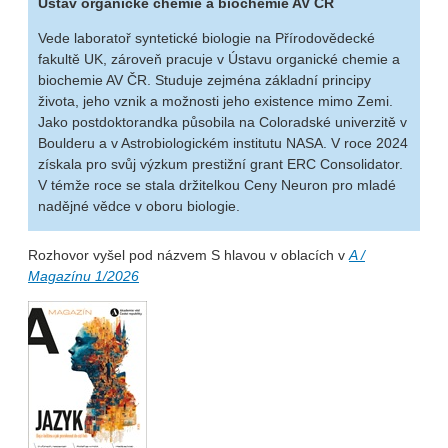
Ústav organické chemie a biochemie AV ČR
Vede laboratoř syntetické biologie na Přírodovědecké
fakultě UK, zároveň pracuje v Ústavu organické chemie a
biochemie AV ČR. Studuje zejména základní principy
života, jeho vznik a možnosti jeho existence mimo Zemi.
Jako postdoktorandka působila na Coloradské univerzitě v
Boulderu a v Astrobiologickém institutu NASA. V roce 2024
získala pro svůj výzkum prestižní grant ERC Consolidator.
V témže roce se stala držitelkou Ceny Neuron pro mladé
nadějné vědce v oboru biologie.
Rozhovor vyšel pod názvem S hlavou v oblacích v
A /
Magazínu 1/2026