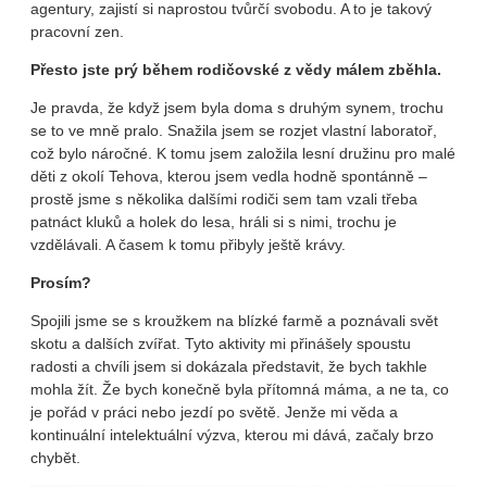
agentury, zajistí si naprostou tvůrčí svobodu. A to je takový
pracovní zen.
Přesto jste prý během rodičovské z vědy málem zběhla.
Je pravda, že když jsem byla doma s druhým synem, trochu
se to ve mně pralo. Snažila jsem se rozjet vlastní laboratoř,
což bylo náročné. K tomu jsem založila lesní družinu pro malé
děti z okolí Tehova, kterou jsem vedla hodně spontánně –
prostě jsme s několika dalšími rodiči sem tam vzali třeba
patnáct kluků a holek do lesa, hráli si s nimi, trochu je
vzdělávali. A časem k tomu přibyly ještě krávy.
Prosím?
Spojili jsme se s kroužkem na blízké farmě a poznávali svět
skotu a dalších zvířat. Tyto aktivity mi přinášely spoustu
radosti a chvíli jsem si dokázala představit, že bych takhle
mohla žít. Že bych konečně byla přítomná máma, a ne ta, co
je pořád v práci nebo jezdí po světě. Jenže mi věda a
kontinuální intelektuální výzva, kterou mi dává, začaly brzo
chybět.