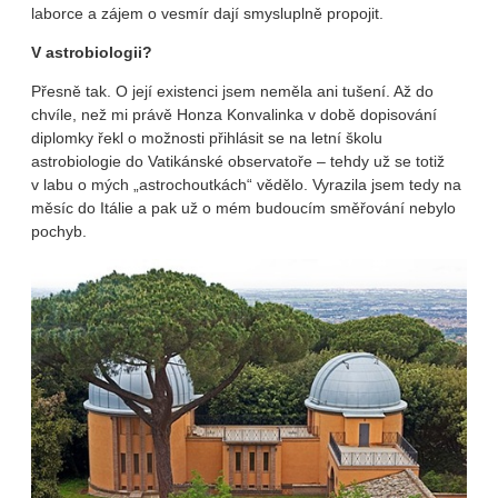
laborce a zájem o vesmír dají smysluplně propojit.
V astrobiologii?
Přesně tak. O její existenci jsem neměla ani tušení. Až do
chvíle, než mi právě Honza Konvalinka v době dopisování
diplomky řekl o možnosti přihlásit se na letní školu
astrobiologie do Vatikánské observatoře – tehdy už se totiž
v labu o mých „astrochoutkách“ vědělo. Vyrazila jsem tedy na
měsíc do Itálie a pak už o mém budoucím směřování nebylo
pochyb.