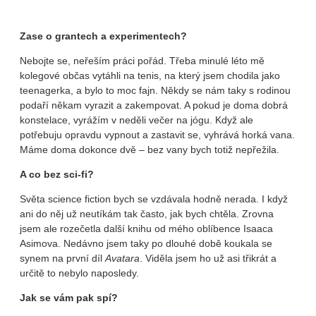
Zase o grantech a experimentech?
Nebojte se, neřeším práci pořád. Třeba minulé léto mě
kolegové občas vytáhli na tenis, na který jsem chodila jako
teenagerka, a bylo to moc fajn. Někdy se nám taky s rodinou
podaří někam vyrazit a zakempovat. A pokud je doma dobrá
konstelace, vyrážím v neděli večer na jógu. Když ale
potřebuju opravdu vypnout a zastavit se, vyhrává horká vana.
Máme doma dokonce dvě – bez vany bych totiž nepřežila.
A co bez sci-fi?
Světa science fiction bych se vzdávala hodně nerada. I když
ani do něj už neutíkám tak často, jak bych chtěla. Zrovna
jsem ale rozečetla další knihu od mého oblíbence Isaaca
Asimova. Nedávno jsem taky po dlouhé době koukala se
synem na první díl
Avatara
. Viděla jsem ho už asi třikrát a
určitě to nebylo naposledy.
Jak se vám pak spí?