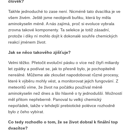
člověk?
Takhle jednoduché to zase není. Nicméně tato dvacítka je ve
všem živém. Ještě jsme neobjevili buňku, která by měla
aminokyselin méně. A nás zajímá, proč si evoluce vybrala
zrovna takové komponenty. Ta selekce je totiž zásadní,
protože i díky ní mohlo dojít k dokonalé souhře chemických
reakcí jménem život.
Jak se něco takového zjišťuje?
Velmi těžko. Přetočit evoluční pásku o více než čtyři miliardy
let zpátky a podívat se, jak to přesně bylo, je pochopitelně
nereálné. Můžeme ale zkoušet napodobovat různé procesy,
které k výběru mohly vést, a monitorovat jejich fungování. Z
meteoritů víme, že život na počátku používal méně
aminokyselin než dnes a šlo hlavně o ty jednodušší. Možností
měl přitom nepřeberně. Panoval tu velký chemický
nepořádek, takže v tehdejší prebiotické polévce rozhodně
bylo z čeho vybírat.
Co tedy rozhodlo o tom, že se život dobral k finální top
dvacítce?