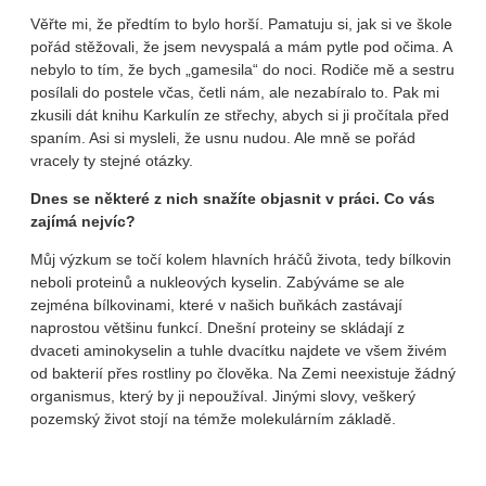
Věřte mi, že předtím to bylo horší. Pamatuju si, jak si ve škole
pořád stěžovali, že jsem nevyspalá a mám pytle pod očima. A
nebylo to tím, že bych „gamesila“ do noci. Rodiče mě a sestru
posílali do postele včas, četli nám, ale nezabíralo to. Pak mi
zkusili dát knihu Karkulín ze střechy, abych si ji pročítala před
spaním. Asi si mysleli, že usnu nudou. Ale mně se pořád
vracely ty stejné otázky.
Dnes se některé z nich snažíte objasnit v práci. Co vás
zajímá nejvíc?
Můj výzkum se točí kolem hlavních hráčů života, tedy bílkovin
neboli proteinů a nukleových kyselin. Zabýváme se ale
zejména bílkovinami, které v našich buňkách zastávají
naprostou většinu funkcí. Dnešní proteiny se skládají z
dvaceti aminokyselin a tuhle dvacítku najdete ve všem živém
od bakterií přes rostliny po člověka. Na Zemi neexistuje žádný
organismus, který by ji nepoužíval. Jinými slovy, veškerý
pozemský život stojí na témže molekulárním základě.