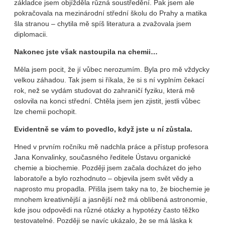
základce jsem objížděla různá soustředění. Pak jsem ale
pokračovala na mezinárodní střední školu do Prahy a matika
šla stranou – chytila mě spíš literatura a zvažovala jsem
diplomacii.
Nakonec jste však nastoupila na chemii…
Měla jsem pocit, že jí vůbec nerozumím. Byla pro mě vždycky
velkou záhadou. Tak jsem si říkala, že si s ní vyplním čekací
rok, než se vydám studovat do zahraničí fyziku, která mě
oslovila na konci střední. Chtěla jsem jen zjistit, jestli vůbec
lze chemii pochopit.
Evidentně se vám to povedlo, když jste u ní zůstala.
Hned v prvním ročníku mě nadchla práce a přístup profesora
Jana Konvalinky, současného ředitele Ústavu organické
chemie a biochemie. Později jsem začala docházet do jeho
laboratoře a bylo rozhodnuto – objevila jsem svět vědy a
naprosto mu propadla. Přišla jsem taky na to, že biochemie je
mnohem kreativnější a jasnější než má oblíbená astronomie,
kde jsou odpovědi na různé otázky a hypotézy často těžko
testovatelné. Později se navíc ukázalo, že se má láska k