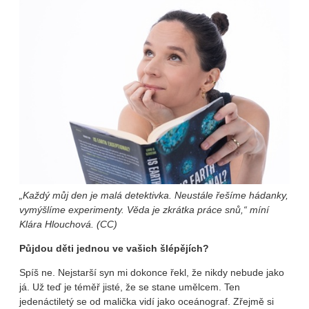
„Každý můj den je malá detektivka. Neustále řešíme hádanky,
vymýšlíme experimenty. Věda je zkrátka práce snů,“ míní
Klára Hlouchová. (CC)
Půjdou děti jednou ve vašich šlépějích?
Spíš ne. Nejstarší syn mi dokonce řekl, že nikdy nebude jako
já. Už teď je téměř jisté, že se stane umělcem. Ten
jedenáctiletý se od malička vidí jako oceánograf. Zřejmě si