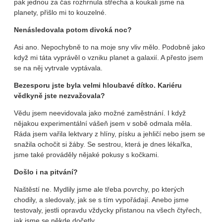
pak jednou za čas rozhrnula střecha a koukali jsme na
planety, přišlo mi to kouzelné.
Nenásledovala potom divoká noc?
Asi ano. Nepochybně to na moje sny vliv mělo. Podobně jako
když mi táta vyprávěl o vzniku planet a galaxií. A přesto jsem
se na něj vytrvale vyptávala.
Bezesporu jste byla velmi hloubavé dítko. Kariéru
vědkyně jste nezvažovala?
Vědu jsem neevidovala jako možné zaměstnání. I když
nějakou experimentální vášeň jsem v sobě odmala měla.
Ráda jsem vařila lektvary z hlíny, písku a jehličí nebo jsem se
snažila ochočit si žáby. Se sestrou, která je dnes lékařka,
jsme také prováděly nějaké pokusy s kočkami.
Došlo i na pitvání?
Naštěstí ne. Mydlily jsme ale třeba povrchy, po kterých
chodily, a sledovaly, jak se s tím vypořádají. Anebo jsme
testovaly, jestli opravdu vždycky přistanou na všech čtyřech,
jak jsme se někde dočetly.