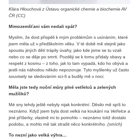
Klára Hlouchová z Ústavu organické chemie a biochemie AV
ČR (CC)
Mimozemšťani vám nedali spát?
Myslím, že dost přispěli k mým problémům s usínáním, které
jsem měla už v předškolním věku. V té době mě stejně jako
spoustu jiných dětí trápily úvahy, jako kde jsme se tu vzali
nebo co se děje po smrti. Později se k tomu přidaly obavy a
respekt z kosmu – z toho, jak to tam vypadá, kdo ho obývá a
jestli nás náhodou někdo nepozoruje. Tyto myšlenky už často
souvisely se sledováním sci-fi a budily mě v noci.
Měla jste tedy noční můry plné vetřelců a zelených
mužíčků?
Mé sny tehdy ještě nebyly nijak konkrétní. Děsilo mě spíš to
neznámo. Když jsem byla dost velká na koukání na
Vetřelce
a
jiné příšerky, vlastně mi to pomohlo – neznámo totiž dostalo
podobu, a mohlo mě tak strašit něco konkrétního.
(smích)
To nezní jako velká výhra…