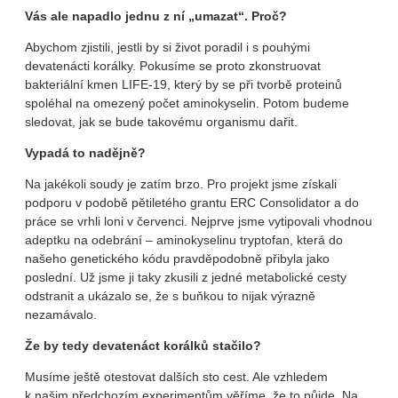
Vás ale napadlo jednu z ní „umazat“. Proč?
Abychom zjistili, jestli by si život poradil i s pouhými
devatenácti korálky. Pokusíme se proto zkonstruovat
bakteriální kmen LIFE-19, který by se při tvorbě proteinů
spoléhal na omezený počet aminokyselin. Potom budeme
sledovat, jak se bude takovému organismu dařit.
Vypadá to nadějně?
Na jakékoli soudy je zatím brzo. Pro projekt jsme získali
podporu v podobě pětiletého grantu ERC Consolidator a do
práce se vrhli loni v červenci. Nejprve jsme vytipovali vhodnou
adeptku na odebrání – aminokyselinu tryptofan, která do
našeho genetického kódu pravděpodobně přibyla jako
poslední. Už jsme ji taky zkusili z jedné metabolické cesty
odstranit a ukázalo se, že s buňkou to nijak výrazně
nezamávalo.
Že by tedy devatenáct korálků stačilo?
Musíme ještě otestovat dalších sto cest. Ale vzhledem
k našim předchozím experimentům věříme, že to půjde. Na