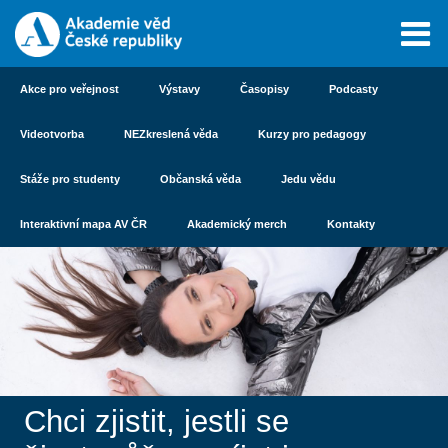
Akce pro veřejnost
Výstavy
Časopisy
Podcasty
Videotvorba
NEZkreslená věda
Kurzy pro pedagogy
Stáže pro studenty
Občanská věda
Jedu vědu
Interaktivní mapa AV ČR
Akademický merch
Kontakty
Chci zjistit, jestli se