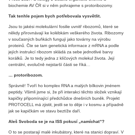
biochemie AV ČR si v něm pohrajeme s protoribozomy.
Tak tenhle pojem bych potřebovala vysvětlit.
Jsou to jakési molekulární fosilie uvnitř ribozomů, které se
někdy přirovnávají ke kolébkám veškerého života. Ribozomy
v současných buňkách fungují jako továrny na výrobu
proteinů. Čte se tam genetická informace z mRNA a podle
jejích instrukcí ribozom skládá za sebe jednotlivé barvy
korálků. Je to tedy jedna z klíčových molekul života. Její
centrální, evolučně nejstarší části se říká…
… protoribozom.
Správně! Tvoří ho komplex RNA a malých bílkovin jménem
peptidy. Všimli jsme si, že při interakci těchto složek vznikají
kapičky připomínající předchůdce dnešních buněk. Projekt
PROTOCELL má zjistit, jestli se to děje i v kosmu a případně
jak se kapičkám ve stavu beztíže daří.
Aleš Svoboda se je na ISS pokusí „namíchat“?
O to se postarají malé inkubátory, které na stanici dopraví. V