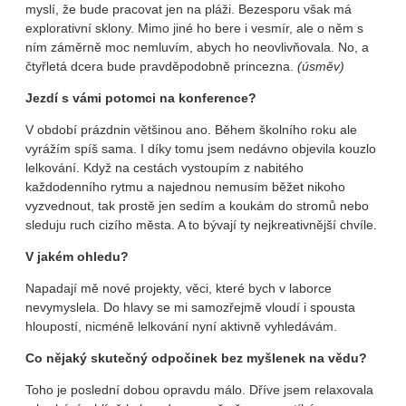
myslí, že bude pracovat jen na pláži. Bezesporu však má
explorativní sklony. Mimo jiné ho bere i vesmír, ale o něm s
ním záměrně moc nemluvím, abych ho neovlivňovala. No, a
čtyřletá dcera bude pravděpodobně princezna.
(úsměv)
Jezdí s vámi potomci na konference?
V období prázdnin většinou ano. Během školního roku ale
vyrážím spíš sama. I díky tomu jsem nedávno objevila kouzlo
lelkování. Když na cestách vystoupím z nabitého
každodenního rytmu a najednou nemusím běžet nikoho
vyzvednout, tak prostě jen sedím a koukám do stromů nebo
sleduju ruch cizího města. A to bývají ty nejkreativnější chvíle.
V jakém ohledu?
Napadají mě nové projekty, věci, které bych v laborce
nevymyslela. Do hlavy se mi samozřejmě vloudí i spousta
hloupostí, nicméně lelkování nyní aktivně vyhledávám.
Co nějaký skutečný odpočinek bez myšlenek na vědu?
Toho je poslední dobou opravdu málo. Dříve jsem relaxovala