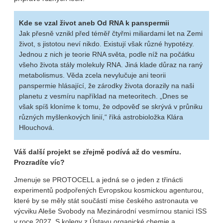
Kde se vzal život aneb Od RNA k panspermii
Jak přesně vznikl před téměř čtyřmi miliardami let na Zemi
život, s jistotou neví nikdo. Existují však různé hypotézy.
Jednou z nich je teorie RNA světa, podle níž na počátku
všeho života stály molekuly RNA. Jiná klade důraz na raný
metabolismus. Věda zcela nevylučuje ani teorii
panspermie hlásající, že zárodky života dorazily na naši
planetu z vesmíru například na meteoritech. „Dnes se
však spíš kloníme k tomu, že odpověď se skrývá v průniku
různých myšlenkových linií,“ říká astrobioložka Klára
Hlouchová.
Váš další projekt se zřejmě podívá až do vesmíru.
Prozradíte víc?
Jmenuje se PROTOCELL a jedná se o jeden z třinácti
experimentů podpořených Evropskou kosmickou agenturou,
které by se měly stát součástí mise českého astronauta ve
výcviku Aleše Svobody na Mezinárodní vesmírnou stanici ISS
v roce 2027. S kolegy z Ústavu organické chemie a