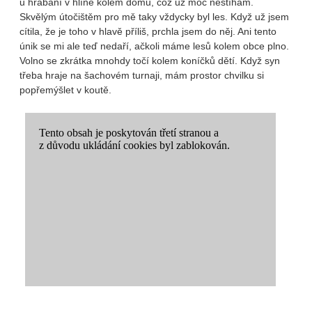
u hrabání v hlíně kolem domu, což už moc nestíhám.
Skvělým útočištěm pro mě taky vždycky byl les. Když už jsem
cítila, že je toho v hlavě příliš, prchla jsem do něj. Ani tento
únik se mi ale teď nedaří, ačkoli máme lesů kolem obce plno.
Volno se zkrátka mnohdy točí kolem koníčků dětí. Když syn
třeba hraje na šachovém turnaji, mám prostor chvilku si
popřemýšlet v koutě.