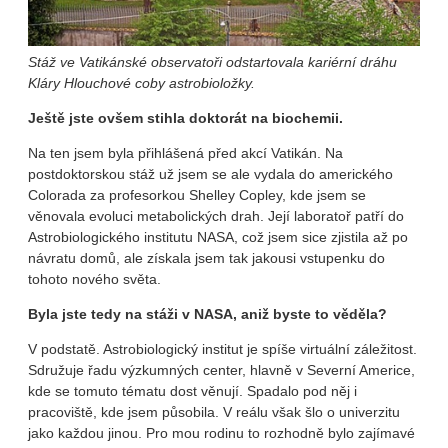
Stáž ve Vatikánské observatoři odstartovala kariérní dráhu
Kláry Hlouchové coby astrobioložky.
Ještě jste ovšem stihla doktorát na biochemii.
Na ten jsem byla přihlášená před akcí Vatikán. Na
postdoktorskou stáž už jsem se ale vydala do amerického
Colorada za profesorkou Shelley Copley, kde jsem se
věnovala evoluci metabolických drah. Její laboratoř patří do
Astrobiologického institutu NASA, což jsem sice zjistila až po
návratu domů, ale získala jsem tak jakousi vstupenku do
tohoto nového světa.
Byla jste tedy na stáži v NASA, aniž byste to věděla?
V podstatě. Astrobiologický institut je spíše virtuální záležitost.
Sdružuje řadu výzkumných center, hlavně v Severní Americe,
kde se tomuto tématu dost věnují. Spadalo pod něj i
pracoviště, kde jsem působila. V reálu však šlo o univerzitu
jako každou jinou. Pro mou rodinu to rozhodně bylo zajímavé