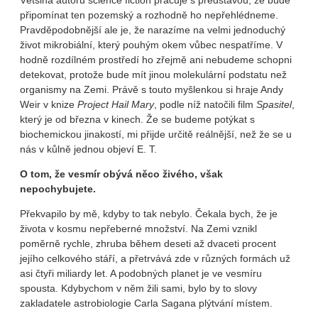
Většina autorů science fiction pracuje s představou, že bude
připomínat ten pozemský a rozhodně ho nepřehlédneme.
Pravděpodobnější ale je, že narazíme na velmi jednoduchý
život mikrobiální, který pouhým okem vůbec nespatříme. V
hodně rozdílném prostředí ho zřejmě ani nebudeme schopni
detekovat, protože bude mít jinou molekulární podstatu než
organismy na Zemi. Právě s touto myšlenkou si hraje Andy
Weir v knize
Project Hail Mary
, podle níž natočili film
Spasitel
,
který je od března v kinech. Že se budeme potýkat s
biochemickou jinakostí, mi přijde určitě reálnější, než že se u
nás v kůlně jednou objeví E. T.
O tom, že vesmír obývá něco živého, však
nepochybujete.
Překvapilo by mě, kdyby to tak nebylo. Čekala bych, že je
života v kosmu nepřeberné množství. Na Zemi vznikl
poměrně rychle, zhruba během deseti až dvaceti procent
jejího celkového stáří, a přetrvává zde v různých formách už
asi čtyři miliardy let. A podobných planet je ve vesmíru
spousta. Kdybychom v něm žili sami, bylo by to slovy
zakladatele astrobiologie Carla Sagana plýtvání místem.