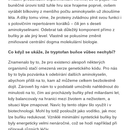
buněčné úrovni totiž tuhle hru sice hrajeme poprvé, ovšem
vyrábět bílkoviny z menšího počtu aminokyselin už zkoušíme
léta. A díky tomu víme, že proteiny zvládnou plnit svou funkci i
s polovičním repertoárem korálků – čili jen s deseti
aminokyselinami. Odebrat tak důležitý komponent přímo z
buňky je ale jiný level. Vlastně se pokusíme změnit
zmiňované centrální dogma molekulární biologie.
Co když se ukáže, že tryptofan buňce vůbec nechybí?
Znamenalo by to, že pro existenci alespoň některých
organismů stačí omezená verze genetického kódu. Pro nás
by to byla pozvánka k odebírání dalších aminokyselin,
abychom přišli na to, kam až můžeme celkem bezbolestně
dojít. Zároveň by nám to v podstatě umožnilo nahlédnout do
minulosti na to, čím asi procházely buňky před miliardami let,
kdy balancovaly na hranici mezi životem a neživotem, a
situaci lépe zmapovat. Navíc by tento objev šlo využít i v
biotechnologii. Mohl by totiž posloužit jako vodítko, jak moc
lze buňku redukovat. Vzniklé minimální syntetické buňky by
byly energeticky velmi nenáročné, což se hodí například při
přípravě různých léčiv.