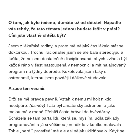
O tom, jak bylo řečeno, dumáte už od dětství. Napadlo
vás tehdy, že tato témata jednou budete řešit v práci?
Čím jste vlastně chtěla být?
Jsem z lékařské rodiny, a proto mě nějaký čas lákalo stát se
doktorkou. Trochu iracionálně jsem se ale bála stereotypu a
tušila, že nejsem dostatečně disciplinovaná, abych zvládla být
každé ráno v šest nastoupená v nemocnici a mít nalajnovaný
program na týdny dopředu. Koketovala jsem taky s
astronomií, kterou jsem později i dálkově studovala.
A zase ten vesmír.
Drží se mě pravda pevně. Vztah k němu mi holt nikdo
neodpáře.
(úsměv)
Táta byl amatérský astronom a jako
malou mě v rodné Třebíči často brával do hvězdárny.
Scházela se tam parta lidí, která se, myslím, učila základy
programování a já si většinou jen někde v koutku malovala.
Tohle „nerdí“ prostředí mě ale asi nějak uklidňovalo. Když se