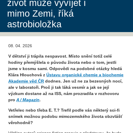
život může vyvíjet i
mimo Zemi, říká
astrobioložka
08. 04. 2026
V dětství ji trápila nespavost. Místo snění totiž celé
hodiny přemýšlela o původu života nebo o tom, jestli
jsme v kosmu sami. Odpovědi na podobné otázky hledá
Klára Hlouchová z
Ústavu organické chemie a biochemie
Akademie věd ČR
dodnes. Jen už ne za bezesných nocí,
ale v laboratoři. Proč ji tak láká vesmír a jak se její
výzkum dostane až na ISS, nám prozradila v rozhovoru
pro
A / Magazín
.
Vetřelec nebo třeba E. T.? Trefil podle vás některý sci-fi
snímek možnou podobu mimozemského života obzvlášť
věrohodně?