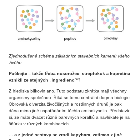
Zjednodušené schéma základních stavebních kamenů všeho
živého
Počkejte – takže třeba nosorožec, streptokok a kopretina
vznikli ze stejných „ingrediencí“?
Z hlediska bílkovin ano. Tuto podstatu zkrátka mají všechny
organismy společnou. Říká se tomu centrální dogma biologie.
Obrovská diverzita živočišných a rostlinných druhů je pak
dána mimo jiné uspořádáním těchto aminokyselin. Představte
si, že máte dvacet různě barevných korálků a navlékáte je na
šňůrku v různých kombinacích…
… a z jedné sestavy se zrodí kapybara, zatímco z jiné