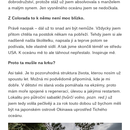
dobrodružství, protože stáž už jsem absolvovala s manželem
a malým synem. Jen vysněného oceánu jsem se nedočkala.
Z Colorada to k němu není moc blízko.
Právě naopak – dál už to snad ani být nemůže. Vždycky jsem
přitom chtěla na postdok někam na pobřeží. Tehdy jsem si ale
nadšeně našla školitelku, napsala jí a teprve potom se
podívala, kde vlastně sídlí. A tak jsme skončili téměř ve středu
USA. K oceánu mě to ale táhnout nepřestalo. Inspiruje mě.
Proto ta mušle na krku?
Asi také. Je to pozoruhodná struktura života, kterou nosím už
spoustu let. Možná mi podvědomě připomíná, kde je mi
dobře. V dětství mi slaná voda pomáhala na ekzémy, proto
mám moře spojené s regenerací, úlevou a jakýmsi restartem.
Lokalitu pro půlroční sabatikl
(tvůrčí volno, pozn. red.)
už
jsem tedy volila pečlivěji a za rok touto dobou už bychom měli
být na japonském ostrově Okinawa uprostřed Tichého
oceánu.