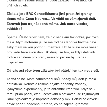
dlouho tam s námi zůstane, bude záležet i na výsledcích
příštích voleb.
Získala jste ERC Consolidator a jiné prestižní granty,
doma máte Cenu Neuron… Ve vědě se vám zjevně daří.
Zároveň jste trojnásobná máma. Jak tento víceboj
zvládáte?
Špatně. Často si vyčítám, že nic nedělám tak dobře, jak bych
měla. Mým motorem je, že mě rodina i laborka hrozně baví.
Taky mám velkou podporu manžela. Určitě si ale moje vášeň
pro vědu bere svou daň. Uklidňuju se tím, že když děti vidí
rodiče zapálené pro práci, může to pro ně být třeba i
inspirativní.
Od vás asi věty typu „Už aby byl pátek“ jen tak neuslyší.
To vážně ne. Mám zaměstnání snů. Každý můj den je malá
detektivka. Neustále řešíme nějaké hádanky, záhady,
vymýšlíme experimenty, je to ohromně kreativní. Když se k
tomu přidá psaní, čtení, cestování a setkávání se zajímavými
lidmi, výsledkem je naprosto dokonalý mix. Pokud se člověku
navíc podaří nadchnout pro to, co ho zajímá, grantové