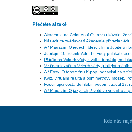
Přečtěte si také
Akademie na Colours of Ostrava ukázala, že vě
Následujte zvědavost! Akademie přivezla vědu
A / Magazín: O jedech, blescích na Jupiteru i b
Jubilejní 10. ročník Veletrhu vědy přilákal deset
Přijďte na Veletrh vědy, uvidíte tornádo, molekulu
Ve čtvrtek začíná Veletrh vědy, jubilejní ročník
A / Easy: O fenoménu K-pop, nenávisti na sítíc
Kvíz, virtuální realita a osmimetrový mozek. Po
Fascinující cesta do hlubin vědomí: začal 27.
A / Magazín: O jazycích, životě ve vesmíru a p
Kde nás najd