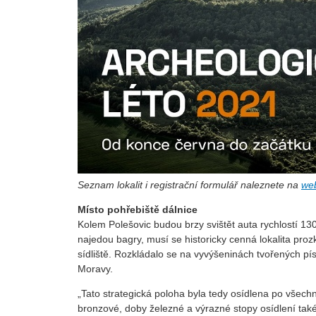
Seznam lokalit i registrační formulář naleznete na
web
Místo pohřebiště dálnice
Kolem Polešovic budou brzy svištět auta rychlostí 13
najedou bagry, musí se historicky cenná lokalita pro
sídliště. Rozkládalo se na vyvýšeninách tvořených pís
Moravy.
„Tato strategická poloha byla tedy osídlena po všec
bronzové, doby železné a výrazné stopy osídlení tak