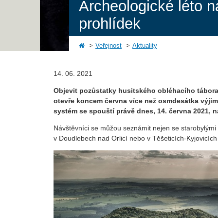
Archeologické léto n
prohlídek
Veřejnost
Aktuality
14. 06. 2021
Objevit pozůstatky husitského obléhacího tábora
otevře koncem června více než osmdesátka výjime
systém se spouští právě dnes, 14. června 2021,
Návštěvníci se můžou seznámit nejen se starobylými lok
v Doudlebech nad Orlicí nebo v Těšeticích-Kyjovicíc