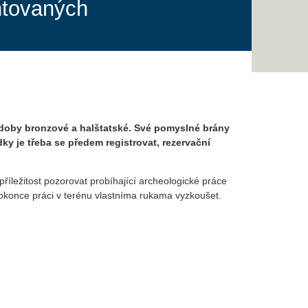
entovaných
z doby bronzové a halštatské. Své pomyslné brány
y je třeba se předem registrovat, rezervační
příležitost pozorovat probíhající archeologické práce
dokonce práci v terénu vlastníma rukama vyzkoušet.