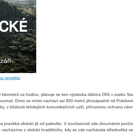
u projektu
.
0 kilometrů za hodinu, plánuje se tam výstavba dálnice D55 v úseku St
zkoumat. Dnes se místo nachází asi 800 metrů jihozápadně od Polešovic
ky, v blízkosti tehdejších komunikačních uzlů, přirozenou ochranu návr
hna pravěká období již od paleolitu. V současnosti zde zkoumáme pozůs
é nacházíme z období hradištního, kdy se zde nacházela středověká v