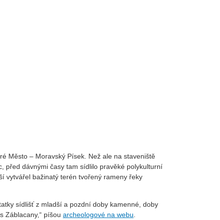
aré Město – Moravský Písek. Než ale na staveniště
, před dávnými časy tam sídlilo pravěké polykulturní
ší vytvářel bažinatý terén tvořený rameny řeky
tatky sídlišť z mladší a pozdní doby kamenné, doby
es Záblacany,“ píšou
archeologové na webu
.