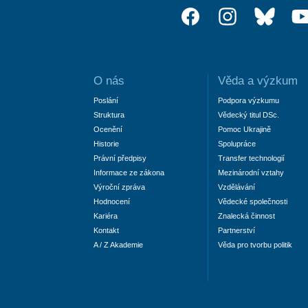
O nás
Věda a výzkum
Poslání
Podpora výzkumu
Struktura
Vědecký titul DSc.
Ocenění
Pomoc Ukrajině
Historie
Spolupráce
Právní předpisy
Transfer technologií
Informace ze zákona
Mezinárodní vztahy
Výroční zpráva
Vzdělávání
Hodnocení
Vědecké společnosti
Kariéra
Znalecká činnost
Kontakt
Partnerství
A / Z Akademie
Věda pro tvorbu politik