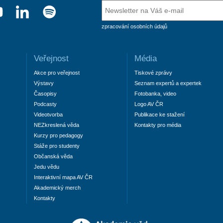
zpracování osobních údajů
Veřejnost
Média
Akce pro veřejnost
Tiskové zprávy
Výstavy
Seznam expertů a expertek
Časopisy
Fotobanka, video
Podcasty
Logo AV ČR
Videotvorba
Publikace ke stažení
NEZkreslená věda
Kontakty pro média
Kurzy pro pedagogy
Stáže pro studenty
Občanská věda
Jedu vědu
Interaktivní mapa AV ČR
Akademický merch
Kontakty