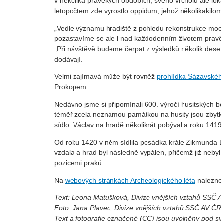
v několika pravěkých obdobích, svého vrcholu ale lok
letopočtem zde vyrostlo oppidum, jehož několikakilo
„Vedle významu hradiště z pohledu rekonstrukce moc
pozastavíme se ale i nad každodenním životem pravěk
„Při návštěvě budeme čerpat z výsledků několik dese
dodávají.
Velmi zajímavá může být rovněž
prohlídka Sázavskéh
Prokopem.
Nedávno jsme si připomínali 600. výročí husitských bo
téměř zcela neznámou památkou na husity jsou zbyt
sídlo. Václav na hradě několikrát pobýval a roku 141
Od roku 1420 v něm sídlila posádka krále Zikmunda 
vzdala a hrad byl následně vypálen, přičemž již neb
pozicemi praků.
Na
webových stránkách Archeologického léta
naleznet
Text: Leona Matušková, Divize vnějších vztahů SSČ
Foto: Jana Plavec, Divize vnějších vztahů SSČ AV ČR
Text a fotografie označené (CC) jsou uvolněny pod 