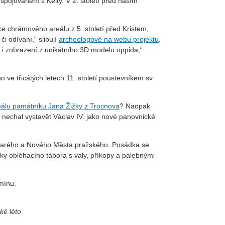
spojovaném s Kelty. V 2. století před naším
 chrámového areálu z 5. století před Kristem,
 odívání,“ slibují
archeologové na webu projektu
.
 i zobrazení z unikátního 3D modelu oppida,“
 ve třicátých letech 11. století poustevníkem sv.
eálu památníku Jana Žižky z Trocnova
? Naopak
j nechal vystavět Václav IV. jako nové panovnické
 Starého a Nového Města pražského. Posádka se
ky obléhacího tábora s valy, příkopy a palebnými
mínu.
ké léto