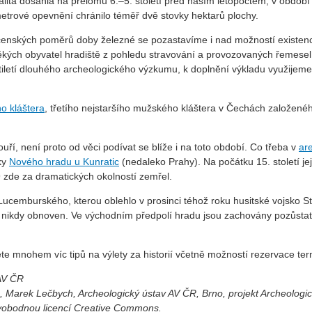
alita dosáhla na přelomu 6.–5. století před naším letopočtem, v období 
metrové opevnění chránilo téměř dvě stovky hektarů plochy.
enských poměrů doby železné se pozastavíme i nad možností existence
ých obyvatel hradiště z pohledu stravování a provozovaných řemesel či
tiletí dlouhého archeologického výzkumu, k doplnění výkladu využijeme
o kláštera
, třetího nejstaršího mužského kláštera v Čechách založeného
uří, není proto od věci podívat se blíže i na toto období. Co třeba v
ar
ky
Nového hradu u Kunratic
(nedaleko Prahy). Na počátku 15. století je
9 zde za dramatických okolností zemřel.
Lucemburského, kterou oblehlo v prosinci téhož roku husitské vojsko
yl nikdy obnoven. Ve východním předpolí hradu jsou zachovány pozůstat
e mnohem víc tipů na výlety za historií včetně možností rezervace ter
 AV ČR
, Marek Lečbych, Archeologický ústav AV ČR, Brno, projekt Archeologic
svobodnou licencí Creative Commons.