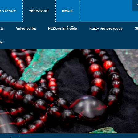
P
A VÝZKUM
VEŘEJNOST
MÉDIA
ty
Videotvorba
NEZkreslená věda
Kurzy pro pedagogy
S
ty