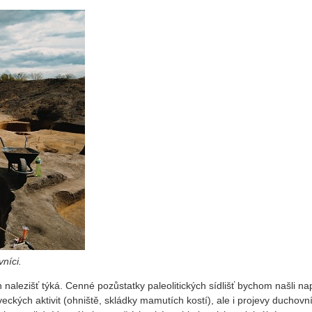
níci.
nalezišť týká. Cenné pozůstatky paleolitických sídlišť bychom našli na
eckých aktivit (ohniště, skládky mamutích kostí), ale i projevy duchovn