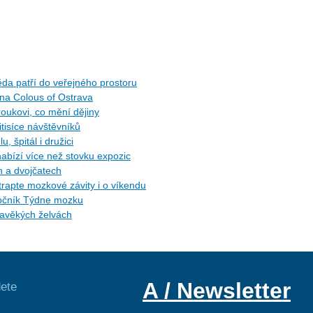
da patří do veřejného prostoru
 na Colous of Ostrava
roukovi, co mění dějiny
itisíce návštěvníků
, špitál i družici
 nabízí více než stovku expozic
h a dvojčatech
trapte mozkové závity i o víkendu
 ročník Týdne mozku
ravěkých želvách
A / Newsletter
ete