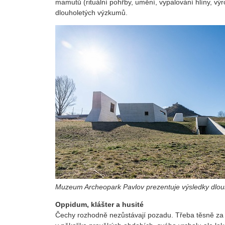
mamutů (rituální pohřby, umění, vypalování hlíny, výro
dlouholetých výzkumů.
Muzeum Archeopark Pavlov prezentuje výsledky dlou
Oppidum, klášter a husité
Čechy rozhodně nezůstávají pozadu. Třeba těsně za j