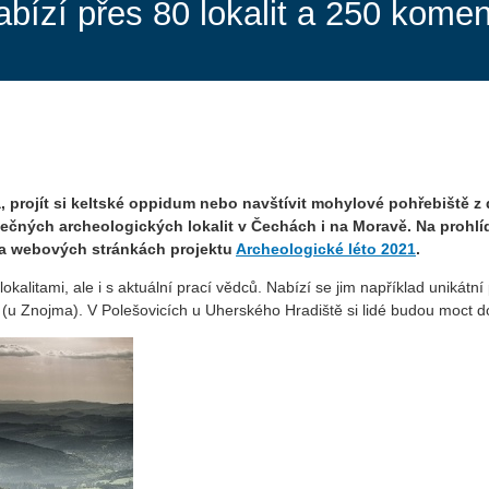
abízí přes 80 lokalit a 250 kom
, projít si keltské oppidum nebo navštívit mohylové pohřebiště 
čných archeologických lokalit v Čechách i na Moravě. Na prohlídk
 na webových stránkách projektu
Archeologické léto 2021
.
alitami, ale i s aktuální prací vědců. Nabízí se jim například unikátní 
h (u Znojma). V Polešovicích u Uherského Hradiště si lidé budou moct 