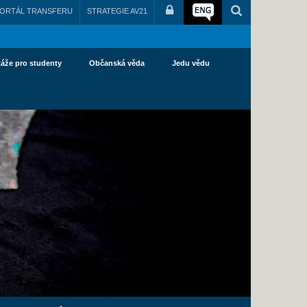
ORTÁL TRANSFERU
STRATEGIE AV21
táže pro studenty
Občanská věda
Jedu vědu