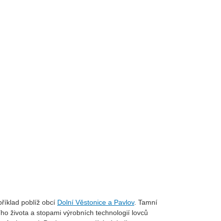
příklad poblíž obcí
Dolní Věstonice a Pavlov
. Tamní
ího života a stopami výrobních technologií lovců