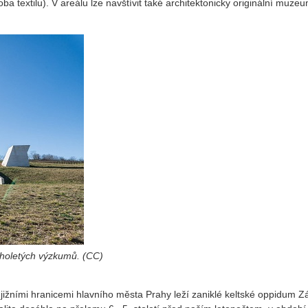
ba textilu). V areálu lze navštívit také architektonicky originální muz
holetých výzkumů. (CC)
ižními hranicemi hlavního města Prahy leží zaniklé keltské oppidum Zá