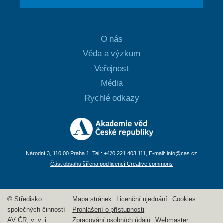
O nás
Věda a výzkum
Veřejnost
Média
Rychlé odkazy
Národní 3, 110 00 Praha 1, Tel.: +420 221 403 111, E-mail:
info@cas.cz
Část obsahu šířena pod licencí Creative commons
© Středisko
Mapa stránek
Licenční ujednání
Cookies
společných činností
Prohlášení o přístupnosti
AV ČR, v. v. i.
Zpracování osobních údajů
Webmaster