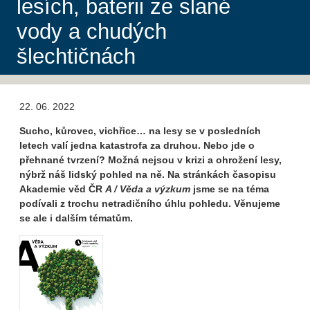
lesích, baterii ze slané
vody a chudých
šlechtičnách
22. 06. 2022
Sucho, kůrovec, vichřice… na lesy se v posledních
letech valí jedna katastrofa za druhou. Nebo jde o
přehnané tvrzení? Možná nejsou v krizi a ohrožení lesy,
nýbrž náš lidský pohled na ně. Na stránkách časopisu
Akademie věd ČR
A / Věda a výzkum
jsme se na téma
podívali z trochu netradičního úhlu pohledu. Věnujeme
se ale i dalším tématům.