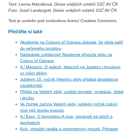
Text: Leona Matušková, Divize vnějších vztahů SSČ AV ČR
Foto: Josef Landergott, Divize vnějších vztahů SSČ AV ČR
Text je uvolněn pod svobodnou licencí Creative Commons.
Přečtěte si také
Akademie na Colours of Ostrava ukázala, že věda patří
do veřejného prostoru
Následujte zvědavost! Akademie přivezla vědu na
Colous of Ostrava
A / Magazín: O jedech, blescích na Jupiteru i broukovi,
co mění dějiny
Jubilejní 10. ročník Veletrhu vědy přilákal desetitisíce
návštěvníků
Přijďte na Veletrh vědy, uvidíte tornádo, molekulu, špitál
i družici
Ve čtvrtek začíná Veletrh vědy, jubilejní ročník nabízí
více než stovku expozic
A / Easy: O fenoménu K-pop, nenávisti na sítích a
dvojčatech
Kvíz, virtuální realita a osmimetrový mozek. Potrapte