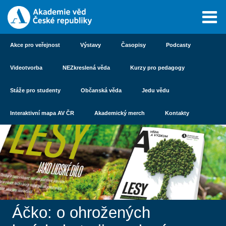
Akce pro veřejnost
Výstavy
Časopisy
Podcasty
Videotvorba
NEZkreslená věda
Kurzy pro pedagogy
Stáže pro studenty
Občanská věda
Jedu vědu
Interaktivní mapa AV ČR
Akademický merch
Kontakty
Áčko: o ohrožených