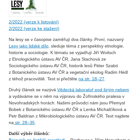
2/2022 (verze k listování)
2/2022 (verze ke stažení)
Na lesy se v časopise zaměřují dva články. První, nazvaný
Lesy jako lidské dílo
, sleduje téma z perspektivy etnologie,
historie a sociologie. K tématu se vyjadřují Jiří Woitsch
z Etnologického ústavu AV ČR, Jana Stachová ze
Sociologického ústavu AV ČR, historik lesů Péter Szabó
z Botanického ústavu AV ČR a vegetační ekolog Radim Hédl
z téhož pracoviště. Text si přečtěte
na str. 18–27
.
Druhý článek se nazývá
Vědecká laboratoř pod širým nebem
a vydáváme se v něm na výpravu do Žofínského pralesa v
Novohradských horách. Našimi průvodci nám jsou Přemysl
Bobek z Botanického ústavu AV ČR a Lenka Michalčíková a
Petr Baldrian z Mikrobiologického ústavu AV ČR. Text najdete
na
str. 28–35
.
Další výběr článků: