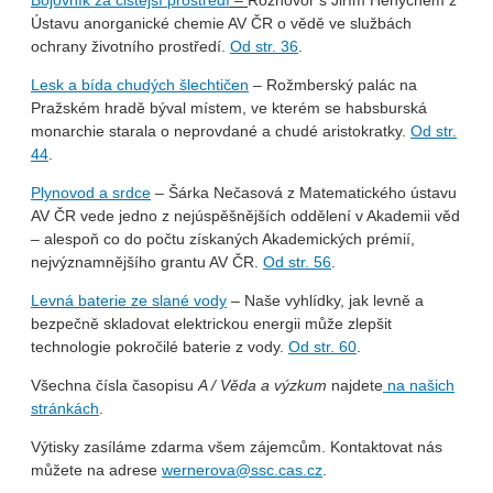
Bojovník za čistější prostředí
–
Rozhovor s Jiřím Henychem z
Ústavu anorganické chemie AV ČR o vědě ve službách
ochrany životního prostředí.
Od str. 36
.
Lesk a bída chudých šlechtičen
– Rožmberský palác na
Pražském hradě býval místem, ve kterém se habsburská
monarchie starala o neprovdané a chudé aristokratky.
Od str.
44
.
Plynovod a srdce
– Šárka Nečasová z Matematického ústavu
AV ČR vede jedno z nejúspěšnějších oddělení v Akademii věd
– alespoň co do počtu získaných Akademických prémií,
nejvýznamnějšího grantu AV ČR.
Od str. 56
.
Levná baterie ze slané vody
– Naše vyhlídky, jak levně a
bezpečně skladovat elektrickou energii může zlepšit
technologie pokročilé baterie z vody.
Od str. 60
.
Všechna čísla časopisu
A / Věda a výzkum
najdete
na našich
stránkách
.
Výtisky zasíláme zdarma všem zájemcům. Kontaktovat nás
můžete na adrese
wernerova@ssc.cas.cz
.