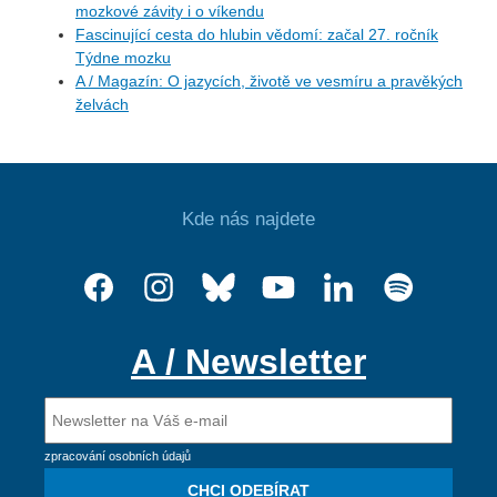
mozkové závity i o víkendu
Fascinující cesta do hlubin vědomí: začal 27. ročník
Týdne mozku
A / Magazín: O jazycích, životě ve vesmíru a pravěkých
želvách
Kde nás najdete
A / Newsletter
zpracování osobních údajů
CHCI ODEBÍRAT