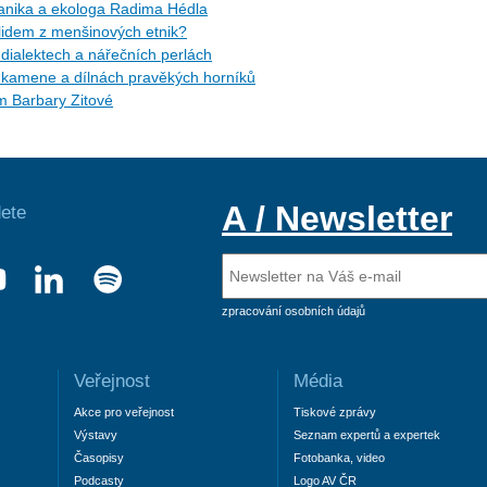
tanika a ekologa Radima Hédla
idem z menšinových etnik?
ialektech a nářečních perlách
kamene a dílnách pravěkých horníků
m Barbary Zitové
A / Newsletter
ete
zpracování osobních údajů
Veřejnost
Média
Akce pro veřejnost
Tiskové zprávy
Výstavy
Seznam expertů a expertek
Časopisy
Fotobanka, video
Podcasty
Logo AV ČR