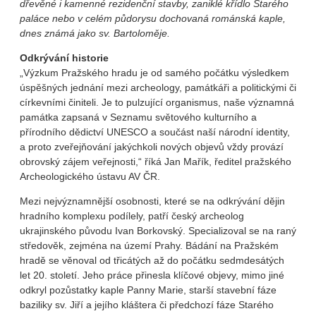
dřevěné i kamenné rezidenční stavby, zaniklé křídlo Starého
paláce nebo v celém půdorysu dochovaná románská kaple,
dnes známá jako sv. Bartoloměje.
Odkrývání historie
„Výzkum Pražského hradu je od samého počátku výsledkem
úspěšných jednání mezi archeology, památkáři a politickými či
církevními činiteli. Je to pulzující organismus, naše významná
památka zapsaná v Seznamu světového kulturního a
přírodního dědictví UNESCO a součást naší národní identity,
a proto zveřejňování jakýchkoli nových objevů vždy provází
obrovský zájem veřejnosti,“ říká Jan Mařík, ředitel pražského
Archeologického ústavu AV ČR.
Mezi nejvýznamnější osobnosti, které se na odkrývání dějin
hradního komplexu podílely, patří český archeolog
ukrajinského původu Ivan Borkovský. Specializoval se na raný
středověk, zejména na území Prahy. Bádání na Pražském
hradě se věnoval od třicátých až do počátku sedmdesátých
let 20. století. Jeho práce přinesla klíčové objevy, mimo jiné
odkryl pozůstatky kaple Panny Marie, starší stavební fáze
baziliky sv. Jiří a jejího kláštera či předchozí fáze Starého