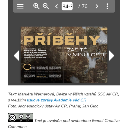
Text: Markéta Wernerová, Divize vnějších vztahů SSČ AV ČR,
s využitím
tiskové zprávy Akademie věd ČR
Foto: Archeologický ústav AV ČR, Praha; Jan Gloc
Text je uvolněn pod svobodnou licencí Creative
Commons.