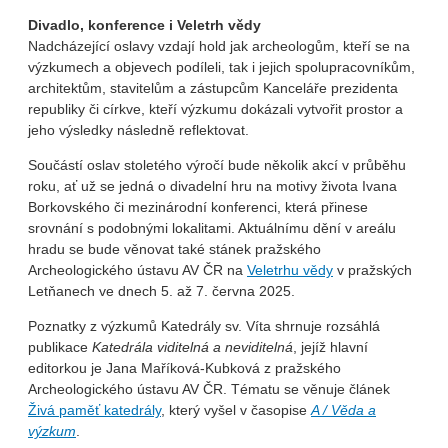
Divadlo, konference i Veletrh vědy
Nadcházející oslavy vzdají hold jak archeologům, kteří se na
výzkumech a objevech podíleli, tak i jejich spolupracovníkům,
architektům, stavitelům a zástupcům Kanceláře prezidenta
republiky či církve, kteří výzkumu dokázali vytvořit prostor a
jeho výsledky následně reflektovat.
Součástí oslav stoletého výročí bude několik akcí v průběhu
roku, ať už se jedná o divadelní hru na motivy života Ivana
Borkovského či mezinárodní konferenci, která přinese
srovnání s podobnými lokalitami. Aktuálnímu dění v areálu
hradu se bude věnovat také stánek pražského
Archeologického ústavu AV ČR na
Veletrhu vědy
v pražských
Letňanech ve dnech 5. až 7. června 2025.
Poznatky z výzkumů Katedrály sv. Víta shrnuje rozsáhlá
publikace
Katedrála viditelná a neviditelná
, jejíž hlavní
editorkou je Jana Maříková-Kubková z pražského
Archeologického ústavu AV ČR. Tématu se věnuje článek
Živá paměť katedrály
, který vyšel v časopise
A / Věda a
výzkum
.