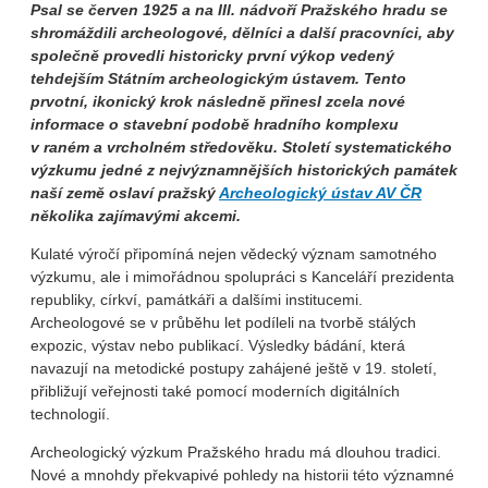
Psal se červen 1925 a na III. nádvoří Pražského hradu se
shromáždili archeologové, dělníci a další pracovníci, aby
společně provedli historicky první výkop vedený
tehdejším Státním archeologickým ústavem. Tento
prvotní, ikonický krok následně přinesl zcela nové
informace o stavební podobě hradního komplexu
v raném a vrcholném středověku. Století systematického
výzkumu jedné z nejvýznamnějších historických památek
naší země oslaví pražský
Archeologický ústav AV ČR
několika zajímavými akcemi.
Kulaté výročí připomíná nejen vědecký význam samotného
výzkumu, ale i mimořádnou spolupráci s Kanceláří prezidenta
republiky, církví, památkáři a dalšími institucemi.
Archeologové se v průběhu let podíleli na tvorbě stálých
expozic, výstav nebo publikací. Výsledky bádání, která
navazují na metodické postupy zahájené ještě v 19. století,
přibližují veřejnosti také pomocí moderních digitálních
technologií.
Archeologický výzkum Pražského hradu má dlouhou tradici.
Nové a mnohdy překvapivé pohledy na historii této významné