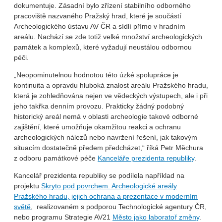
dokumentuje. Zásadní bylo zřízení stabilního odborného
pracoviště nazvaného Pražský hrad, které je součástí
Archeologického ústavu AV ČR a sídlí přímo v hradním
areálu. Nachází se zde totiž velké množství archeologických
památek a komplexů, které vyžadují neustálou odbornou
péči.
„Neopominutelnou hodnotou této úzké spolupráce je
kontinuita a opravdu hluboká znalost areálu Pražského hradu,
která je zohledňována nejen ve vědeckých výstupech, ale i při
jeho takřka denním provozu. Prakticky žádný podobný
historický areál nemá v oblasti archeologie takové odborné
zajištění, které umožňuje okamžitou reakci a ochranu
archeologických nálezů nebo navržení řešení, jak takovým
situacím dostatečně předem předcházet,“ říká Petr Měchura
z odboru památkové péče
Kanceláře prezidenta republiky
.
Kancelář prezidenta republiky se podílela například na
projektu
Skryto pod povrchem. Archeologické areály
Pražského hradu, jejich ochrana a prezentace v moderním
světě
, realizovaném s podporou Technologické agentury ČR,
nebo programu Strategie AV21
Město jako laboratoř změny
.