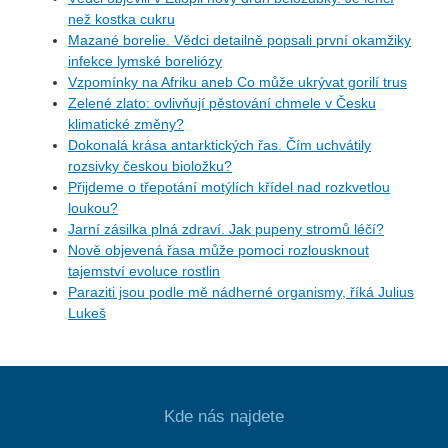
než kostka cukru
Mazané borelie. Vědci detailně popsali první okamžiky
infekce lymské boreliózy
Vzpomínky na Afriku aneb Co může ukrývat gorilí trus
Zelené zlato: ovlivňují pěstování chmele v Česku
klimatické změny?
Dokonalá krása antarktických řas. Čím uchvátily
rozsivky českou bioložku?
Přijdeme o třepotání motýlích křídel nad rozkvetlou
loukou?
Jarní zásilka plná zdraví. Jak pupeny stromů léčí?
Nově objevená řasa může pomoci rozlousknout
tajemství evoluce rostlin
Paraziti jsou podle mě nádherné organismy, říká Julius
Lukeš
Kde nás najdete