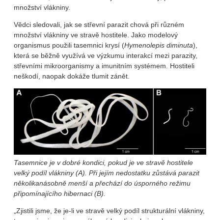
množství vlákniny.
Vědci sledovali, jak se střevní parazit chová při různém
množství vlákniny ve stravě hostitele. Jako modelový
organismus použili tasemnici krysí (
Hymenolepis diminuta
),
která se běžně využívá ve výzkumu interakcí mezi parazity,
střevními mikroorganismy a imunitním systémem. Hostiteli
neškodí, naopak dokáže tlumit zánět.
Tasemnice je v dobré kondici, pokud je ve stravě hostitele
velký podíl vlákniny (A). Při jejím nedostatku zůstává parazit
několikanásobně menší a přechází do úsporného režimu
připomínajícího hibernaci (B).
„Zjistili jsme, že je-li ve stravě velký podíl strukturální vlákniny,