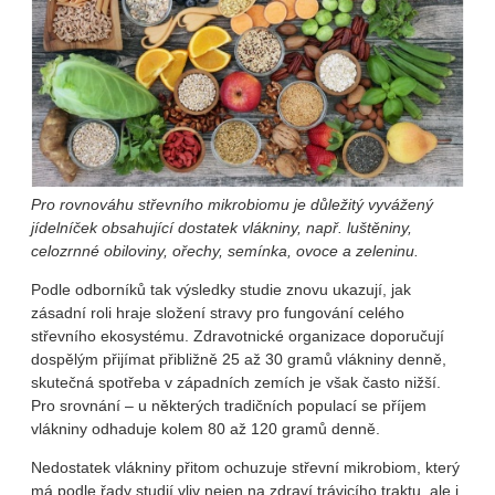
Pro rovnováhu střevního mikrobiomu je důležitý vyvážený
jídelníček obsahující dostatek vlákniny, např. luštěniny,
celozrnné obiloviny, ořechy, semínka, ovoce a zeleninu.
Podle odborníků tak výsledky studie znovu ukazují, jak
zásadní roli hraje složení stravy pro fungování celého
střevního ekosystému. Zdravotnické organizace doporučují
dospělým přijímat přibližně 25 až 30 gramů vlákniny denně,
skutečná spotřeba v západních zemích je však často nižší.
Pro srovnání – u některých tradičních populací se příjem
vlákniny odhaduje kolem 80 až 120 gramů denně.
Nedostatek vlákniny přitom ochuzuje střevní mikrobiom, který
má podle řady studií vliv nejen na zdraví trávicího traktu, ale i