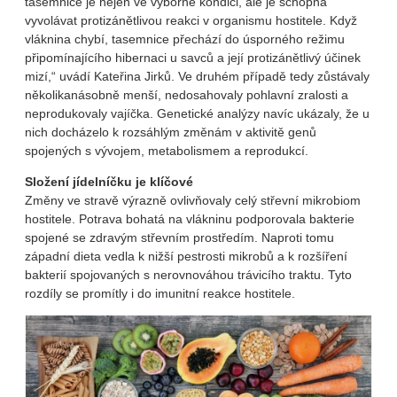
tasemnice je nejen ve výborné kondici, ale je schopna
vyvolávat protizánětlivou reakci v organismu hostitele. Když
vláknina chybí, tasemnice přechází do úsporného režimu
připomínajícího hibernaci u savců a její protizánětlivý účinek
mizí,“ uvádí Kateřina Jirků. Ve druhém případě tedy zůstávaly
několikanásobně menší, nedosahovaly pohlavní zralosti a
neprodukovaly vajíčka. Genetické analýzy navíc ukázaly, že u
nich docházelo k rozsáhlým změnám v aktivitě genů
spojených s vývojem, metabolismem a reprodukcí.
Složení jídelníčku je klíčové
Změny ve stravě výrazně ovlivňovaly celý střevní mikrobiom
hostitele. Potrava bohatá na vlákninu podporovala bakterie
spojené se zdravým střevním prostředím. Naproti tomu
západní dieta vedla k nižší pestrosti mikrobů a k rozšíření
bakterií spojovaných s nerovnováhou trávicího traktu. Tyto
rozdíly se promítly i do imunitní reakce hostitele.