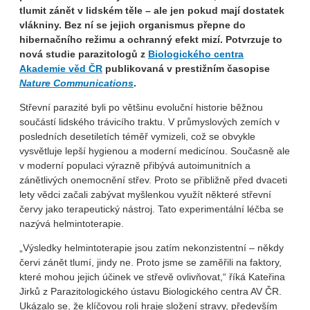
tlumit zánět v lidském těle – ale jen pokud mají dostatek
vlákniny. Bez ní se jejich organismus přepne do
hibernačního režimu a ochranný efekt mizí. Potvrzuje to
nová studie parazitologů z
Biologického centra
Akademie věd ČR
publikovaná v prestižním časopise
Nature Communications
.
Střevní parazité byli po většinu evoluční historie běžnou
součástí lidského trávicího traktu. V průmyslových zemích v
posledních desetiletích téměř vymizeli, což se obvykle
vysvětluje lepší hygienou a moderní medicínou. Současně ale
v moderní populaci výrazně přibývá autoimunitních a
zánětlivých onemocnění střev. Proto se přibližně před dvaceti
lety vědci začali zabývat myšlenkou využít některé střevní
červy jako terapeutický nástroj. Tato experimentální léčba se
nazývá helmintoterapie.
„Výsledky helmintoterapie jsou zatím nekonzistentní – někdy
červi zánět tlumí, jindy ne. Proto jsme se zaměřili na faktory,
které mohou jejich účinek ve střevě ovlivňovat,“ říká Kateřina
Jirků z Parazitologického ústavu Biologického centra AV ČR.
Ukázalo se, že klíčovou roli hraje složení stravy, především