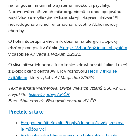
na fungování imunitního systému, mozku či psychiky.
Nerovnováha střevních mikroorganismů je dnes spojována
například se zvýšeným rizikem alergií, depresí, úzkostí či
neurodegenerativních onemocnění, včetně Alzheimerovy
choroby.
O helmintoterapii a vlivu mikrobiomu na alergie i atopický
ekzém jsme psali v článku
Alergie. Vzbouřený imunitní systém
v časopise
A / Věda a výzkum 1/2021
.
O vlivu střevních parazitů na lidské zdraví hovořil Julius Lukeš
z Biologického centra AV ČR v rozhovoru
Hecíř v triku se
zvířátkem
, který vyšel v
A / Magazínu 2/2024
.
Text: Markéta Wernerová, Divize vnějších vztahů SSČ AV ČR,
s využitím
tiskové zprávy AV ČR
Foto: Shutterstock; Biologické centrum AV ČR
Přečtěte si také
Evropou se šíří šakali. Přispívá k tomu člověk, zastavit
je můžou vlci
Vědci objevili v Etiopii nový druh bělozubky. Je lehčí