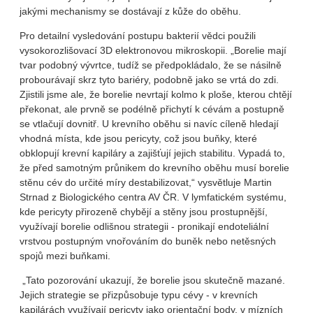
jakými mechanismy se dostávají z kůže do oběhu.
Pro detailní vysledování postupu bakterií vědci použili
vysokorozlišovací 3D elektronovou mikroskopii. „Borelie mají
tvar podobný vývrtce, tudíž se předpokládalo, že se násilně
probourávají skrz tyto bariéry, podobně jako se vrtá do zdi.
Zjistili jsme ale, že borelie nevrtají kolmo k ploše, kterou chtějí
překonat, ale prvně se podélně přichytí k cévám a postupně
se vtlačují dovnitř. U krevního oběhu si navíc cíleně hledají
vhodná místa, kde jsou pericyty, což jsou buňky, které
obklopují krevní kapiláry a zajišťují jejich stabilitu. Vypadá to,
že před samotným průnikem do krevního oběhu musí borelie
stěnu cév do určité míry destabilizovat,“ vysvětluje Martin
Strnad z Biologického centra AV ČR. V lymfatickém systému,
kde pericyty přirozeně chybějí a stěny jsou prostupnější,
využívají borelie odlišnou strategii - pronikají endoteliální
vrstvou postupným vnořováním do buněk nebo netěsných
spojů mezi buňkami.
„Tato pozorování ukazují, že borelie jsou skutečně mazané.
Jejich strategie se přizpůsobuje typu cévy - v krevních
kapilárách využívají pericyty jako orientační body, v mízních