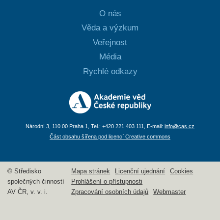
O nás
Věda a výzkum
Veřejnost
Média
Rychlé odkazy
Národní 3, 110 00 Praha 1, Tel.: +420 221 403 111, E-mail:
info@cas.cz
Část obsahu šířena pod licencí Creative commons
© Středisko
Mapa stránek
Licenční ujednání
Cookies
společných činností
Prohlášení o přístupnosti
AV ČR, v. v. i.
Zpracování osobních údajů
Webmaster