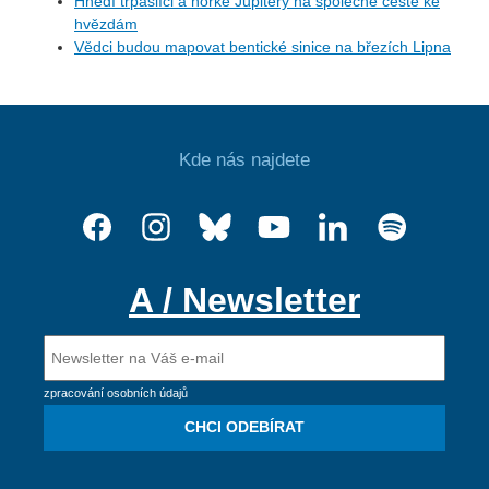
Hnědí trpaslíci a horké Jupitery na společné cestě ke
hvězdám
Vědci budou mapovat bentické sinice na březích Lipna
Kde nás najdete
A / Newsletter
zpracování osobních údajů
CHCI ODEBÍRAT