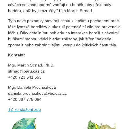
cévách se zase opatrně vnořují do buněk, aby překonaly
bariéru, aniž by ji rozrušily,“ říká Martin Strnad.
Tyto nové poznatky otevírají cestu k lepšímu pochopení rané
fáze lymské boreliózy a ukazují potenciální cíle pro prevenci a
léčbu. Díky detailnímu pohledu na interakce borelií s cévními
buňkami mohou vědci hledat způsoby, jak šíření bakterie
zpomalit nebo zabránit jejímu vstupu do kritických částí těla.
Kontakt:
Mgr. Martin Strnad, Ph.D.
strnad@paru.cas.cz
+420 723 541 553
Mgr. Daniela Procházková
daniela.prochazkova@bc.cas.cz
+420 387 775 064
TZ ke stažení zde