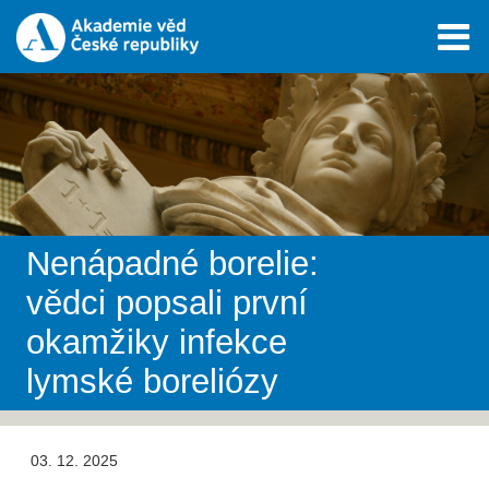
Nenápadné borelie:
vědci popsali první
okamžiky infekce
lymské boreliózy
03. 12. 2025