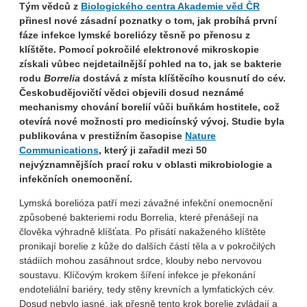
Tým vědců z
Biologického centra Akademie věd ČR
přinesl nové zásadní poznatky o tom, jak probíhá první
fáze infekce lymské boreliózy těsně po přenosu z
klíštěte. Pomocí pokročilé elektronové mikroskopie
získali vůbec nejdetailnější pohled na to, jak se bakterie
rodu
Borrelia
dostává z místa klíštěcího kousnutí do cév.
Českobudějovičtí vědci objevili dosud neznámé
mechanismy chování borelií vůči buňkám hostitele, což
otevírá nové možnosti pro medicínský vývoj. Studie byla
publikována v prestižním časopise
Nature
Communications
, který ji zařadil mezi 50
nejvýznamnějších prací roku v oblasti mikrobiologie a
infekčních onemocnění.
Lymská borelióza patří mezi závažné infekční onemocnění
způsobené bakteriemi rodu Borrelia, které přenášejí na
člověka výhradně klíšťata. Po přisátí nakaženého klíštěte
pronikají borelie z kůže do dalších částí těla a v pokročilých
stádiích mohou zasáhnout srdce, klouby nebo nervovou
soustavu. Klíčovým krokem šíření infekce je překonání
endoteliální bariéry, tedy stěny krevních a lymfatických cév.
Dosud nebylo jasné, jak přesně tento krok borelie zvládají a