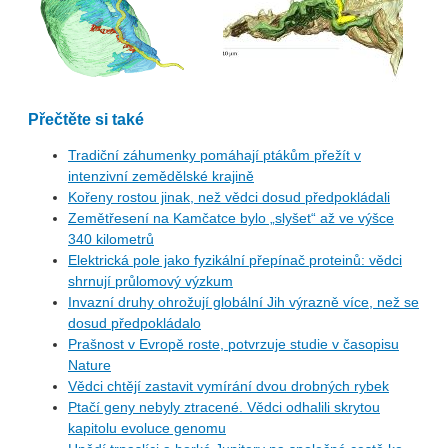
Přečtěte si také
Tradiční záhumenky pomáhají ptákům přežít v
intenzivní zemědělské krajině
Kořeny rostou jinak, než vědci dosud předpokládali
Zemětřesení na Kamčatce bylo „slyšet“ až ve výšce
340 kilometrů
Elektrická pole jako fyzikální přepínač proteinů: vědci
shrnují průlomový výzkum
Invazní druhy ohrožují globální Jih výrazně více, než se
dosud předpokládalo
Prašnost v Evropě roste, potvrzuje studie v časopisu
Nature
Vědci chtějí zastavit vymírání dvou drobných rybek
Ptačí geny nebyly ztracené. Vědci odhalili skrytou
kapitolu evoluce genomu