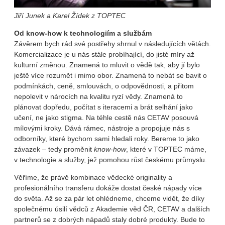
Jiří Junek a Karel Žídek z TOPTEC
Od know-how k technologiím a službám
Závěrem bych rád své postřehy shrnul v následujících větách.
Komercializace je u nás stále probíhající, do jisté míry až
kulturní změnou. Znamená to mluvit o vědě tak, aby jí bylo
ještě více rozumět i mimo obor. Znamená to nebát se bavit o
podmínkách, ceně, smlouvách, o odpovědnosti, a přitom
nepolevit v nárocích na kvalitu ryzí vědy. Znamená to
plánovat dopředu, počítat s iteracemi a brát selhání jako
učení, ne jako stigma. Na téhle cestě nás CETAV posouvá
mílovými kroky. Dává rámec, nástroje a propojuje nás s
odborníky, které bychom sami hledali roky. Bereme to jako
závazek – tedy proměnit
know-how
, které v TOPTEC máme,
v technologie a služby, jež pomohou růst českému průmyslu.
Věříme, že právě kombinace vědecké originality a
profesionálního transferu dokáže dostat české nápady více
do světa. Až se za pár let ohlédneme, chceme vidět, že díky
společnému úsilí vědců z Akademie věd ČR, CETAV a dalších
partnerů se z dobrých nápadů staly dobré produkty. Bude to