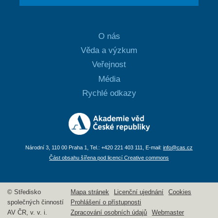
O nás
Věda a výzkum
Veřejnost
Média
Rychlé odkazy
Národní 3, 110 00 Praha 1, Tel.: +420 221 403 111, E-mail:
info@cas.cz
Část obsahu šířena pod licencí Creative commons
© Středisko
Mapa stránek
Licenční ujednání
Cookies
společných činností
Prohlášení o přístupnosti
AV ČR, v. v. i.
Zpracování osobních údajů
Webmaster