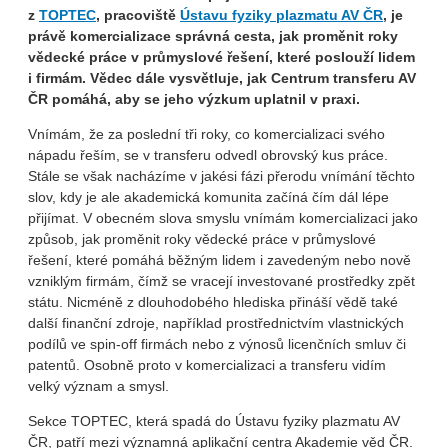
z
TOPTEC
, pracoviště
Ústavu fyziky plazmatu AV ČR
, je
právě komercializace správná cesta, jak proměnit roky
vědecké práce v průmyslové řešení, které poslouží lidem
i firmám. Vědec dále vysvětluje, jak Centrum transferu AV
ČR pomáhá, aby se jeho výzkum uplatnil v praxi.
Vnímám, že za poslední tři roky, co komercializaci svého
nápadu řeším, se v transferu odvedl obrovský kus práce.
Stále se však nacházíme v jakési fázi přerodu vnímání těchto
slov, kdy je ale akademická komunita začíná čím dál lépe
přijímat. V obecném slova smyslu vnímám komercializaci jako
způsob, jak proměnit roky vědecké práce v průmyslové
řešení, které pomáhá běžným lidem i zavedeným nebo nově
vzniklým firmám, čímž se vracejí investované prostředky zpět
státu. Nicméně z dlouhodobého hlediska přináší vědě také
další finanční zdroje, například prostřednictvím vlastnických
podílů ve spin-off firmách nebo z výnosů licenčních smluv či
patentů. Osobně proto v komercializaci a transferu vidím
velký význam a smysl.
Sekce TOPTEC, která spadá do Ústavu fyziky plazmatu AV
ČR, patří mezi významná aplikační centra Akademie věd ČR.