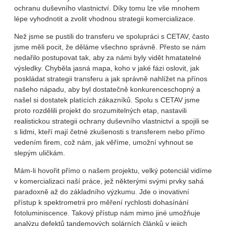
ochranu duševního vlastnictví. Díky tomu lze vše mnohem
lépe vyhodnotit a zvolit vhodnou strategii komercializace.
Než jsme se pustili do transferu ve spolupráci s CETAV, často
jsme měli pocit, že děláme všechno správně. Přesto se nám
nedařilo postupovat tak, aby za námi byly vidět hmatatelné
výsledky. Chyběla jasná mapa, koho v jaké fázi oslovit, jak
poskládat strategii transferu a jak správně nahlížet na přínos
našeho nápadu, aby byl dostatečně konkurenceschopný a
našel si dostatek platících zákazníků. Spolu s CETAV jsme
proto rozdělili projekt do srozumitelných etap, nastavili
realistickou strategii ochrany duševního vlastnictví a spojili se
s lidmi, kteří mají četné zkušenosti s transferem nebo přímo
vedením firem, což nám, jak věříme, umožní vyhnout se
slepým uličkám.
Mám-li hovořit přímo o našem projektu, velký potenciál vidíme
v komercializaci naší práce, jež některými svými prvky sahá
paradoxně až do základního výzkumu. Jde o inovativní
přístup k spektrometrii pro měření rychlosti dohasínání
fotoluminiscence. Takový přístup nám mimo jiné umožňuje
analýzu defektů tandemových solárních článků v jejich