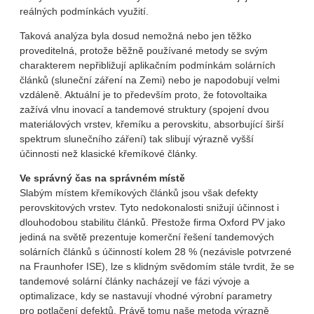
reálných podmínkách využití.
Taková analýza byla dosud nemožná nebo jen těžko
proveditelná, protože běžně používané metody se svým
charakterem nepřibližují aplikačním podmínkám solárních
článků (sluneční záření na Zemi) nebo je napodobují velmi
vzdáleně. Aktuální je to především proto, že fotovoltaika
zažívá vlnu inovací a tandemové struktury (spojení dvou
materiálových vrstev, křemíku a perovskitu, absorbující širší
spektrum slunečního záření) tak slibují výrazně vyšší
účinnosti než klasické křemíkové články.
Ve správný čas na správném místě
Slabým místem křemíkových článků jsou však defekty
perovskitových vrstev. Tyto nedokonalosti snižují účinnost i
dlouhodobou stabilitu článků. Přestože firma Oxford PV jako
jediná na světě prezentuje komerční řešení tandemových
solárních článků s účinností kolem 28 % (nezávisle potvrzené
na Fraunhofer ISE), lze s klidným svědomím stále tvrdit, že se
tandemové solární články nacházejí ve fázi vývoje a
optimalizace, kdy se nastavují vhodné výrobní parametry
pro potlačení defektů. Právě tomu naše metoda výrazně