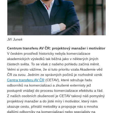
Jiří Junek
Centrum transferu AV ČR: projektový manažer i motivátor
V českém prostředí historicky nebyla komercializace
akademických výsledků tak běžná jako v některých jiných
částech světa. To se však z našeho pohledu začíná měnit.
Velmi si proto vážíme, že si tuto prioritu vzala Akademie věd
ČR za svou. Jedním ze správných počinů je rozhodně vznik
Centra transferu AV ČR
(CETAV), které sdružuje řadu
odborníků na komercializaci a zkušené externisty jež
postupně vnášejí do procesu komercializace efektivitu a řád.
Z našich osobních zkušeností je CETAV takový náš pomyslný
projektový manažer a do jisté míry i motivátor, který nám
ukazuje cestu, přináší metodiky a propojuje nás s mnoha
dalšími odborníky na komercializaci nebo specialisty na