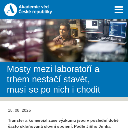
Mosty mezi laboratoří a
trhem nestačí stavět,
musí se po nich i chodit
18. 08. 2025
Transfer a komercializace výzkumu jsou v poslední době
často skloňovaná slovní spojení. Podle Jiřího Junka