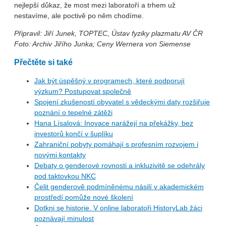
nejlepší důkaz, že most mezi laboratoří a trhem už
nestavíme, ale poctivě po něm chodíme.
Připravil: Jiří Junek, TOPTEC, Ústav fyziky plazmatu AV ČR
Foto: Archiv Jiřího Junka; Ceny Wernera von Siemense
Přečtěte si také
Jak být úspěšný v programech, které podporují
výzkum? Postupovat společně
Spojení zkušeností obyvatel s vědeckými daty rozšiřuje
poznání o tepelné zátěži
Hana Lísalová: Inovace narážejí na překážky, bez
investorů končí v šuplíku
Zahraniční pobyty pomáhají s profesním rozvojem i
novými kontakty
Debaty o genderové rovnosti a inkluzivitě se odehrály
pod taktovkou NKC
Čelit genderově podmíněnému násilí v akademickém
prostředí pomůže nové školení
Dotkni se historie. V online laboratoři HistoryLab žáci
poznávají minulost