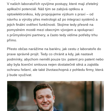
V našich laboratořích vyvíjíme postupy, které mají zřetelný
aplikační potenciál. Náš tým se zabývá optikou a
optoelektronikou, kdy propojujeme výzkum s praxí – od
návrhu a výroby přes metrologii až po integraci systémů a
jejich finální ověření funkčnosti. Stojíme tedy přesně na
pomyslném mostě mezi obecným vývojem a spoluprací
s průmyslovými partnery, a často tedy vidíme potřeby trhu
přímo.
Přesto občas narážíme na bariéru, jak cestu z laboratoře do
praxe správně projít. Tedy co chránit a kdy, jak nastavit
podmínky, abychom neměli pouze tzv. patent pro patent nebo
aby byla licenční smlouva nejen dostatečně silná a zajistila
ochranu řešení, ale také životaschopná z pohledu firmy, která
ji bude využívat.