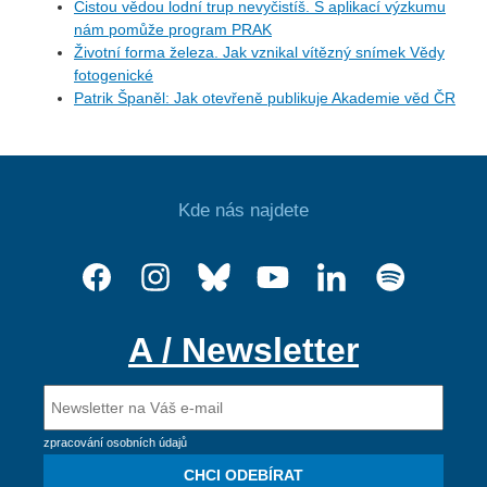
Čistou vědou lodní trup nevyčistíš. S aplikací výzkumu
nám pomůže program PRAK
Životní forma železa. Jak vznikal vítězný snímek Vědy
fotogenické
Patrik Španěl: Jak otevřeně publikuje Akademie věd ČR
Kde nás najdete
A / Newsletter
zpracování osobních údajů
CHCI ODEBÍRAT