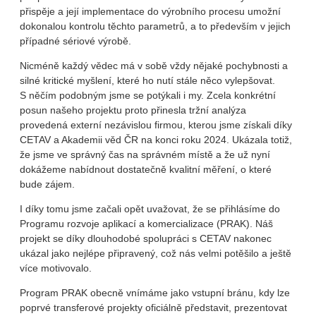
přispěje a její implementace do výrobního procesu umožní
dokonalou kontrolu těchto parametrů, a to především v jejich
případné sériové výrobě.
Nicméně každý vědec má v sobě vždy nějaké pochybnosti a
silné kritické myšlení, které ho nutí stále něco vylepšovat.
S něčím podobným jsme se potýkali i my. Zcela konkrétní
posun našeho projektu proto přinesla tržní analýza
provedená externí nezávislou firmou, kterou jsme získali díky
CETAV a Akademii věd ČR na konci roku 2024. Ukázala totiž,
že jsme ve správný čas na správném místě a že už nyní
dokážeme nabídnout dostatečně kvalitní měření, o které
bude zájem.
I díky tomu jsme začali opět uvažovat, že se přihlásíme do
Programu rozvoje aplikací a komercializace (PRAK). Náš
projekt se díky dlouhodobé spolupráci s CETAV nakonec
ukázal jako nejlépe připravený, což nás velmi potěšilo a ještě
více motivovalo.
Program PRAK obecně vnímáme jako vstupní bránu, kdy lze
poprvé transferové projekty oficiálně představit, prezentovat