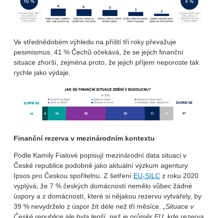
Ve střednědobém výhledu na příští tři roky převažuje
pesimismus. 41 % Čechů očekává, že se jejich finanční
situace zhorší, zejména proto, že jejich příjem neporoste tak
rychle jako výdaje.
Finanční rezerva v mezinárodním kontextu
Podle Kamily Fialové popisují mezinárodní data situaci v
České republice podobně jako aktuální výzkum agentury
Ipsos pro Českou spořitelnu. Z šetření
EU-SILC
z roku 2020
vyplývá, že 7 % českých domácností nemělo vůbec žádné
úspory a z domácností, které si nějakou rezervu vytvářely, by
39 % nevydrželo z úspor žít déle než tři měsíce.
„Situace v
České republice ale byla lepší, než je průměr EU, kde rezerva