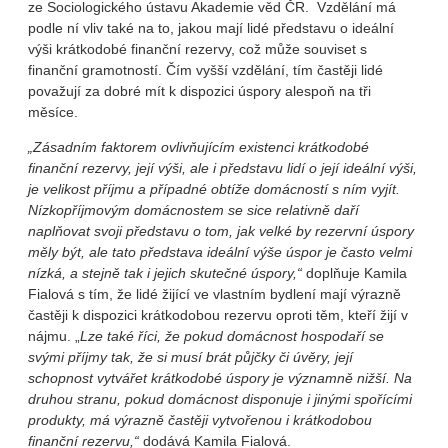
ze Sociologického ústavu Akademie věd ČR.
Vzdělání má
podle ní vliv také na to, jakou mají lidé představu o ideální
výši krátkodobé finanční rezervy, což může souviset s
finanční gramotností. Čím vyšší vzdělání, tím častěji lidé
považují za dobré mít k dispozici úspory alespoň na tři
měsíce.
„Zásadním faktorem ovlivňujícím existenci krátkodobé
finanční rezervy, její výši, ale i představu lidí o její ideální výši,
je velikost příjmu a případné obtíže domácností s ním vyjít.
Nízkopříjmovým domácnostem se sice relativně daří
naplňovat svoji představu o tom, jak velké by rezervní úspory
měly být, ale tato představa ideální výše úspor je často velmi
nízká, a stejně tak i jejich skutečné úspory,“
doplňuje Kamila
Fialová s tím, že lidé žijící ve vlastním bydlení mají výrazně
častěji k dispozici krátkodobou rezervu oproti těm, kteří žijí v
nájmu. „
Lze také říci, že pokud domácnost hospodaří se
svými příjmy tak, že si musí brát půjčky či úvěry, její
schopnost vytvářet krátkodobé úspory je významně nižší. Na
druhou stranu, pokud domácnost disponuje i jinými spořícími
produkty, má výrazně častěji vytvořenou i krátkodobou
finanční rezervu,“
dodává Kamila Fialová.