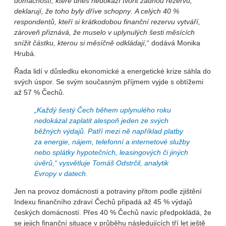
domácností, které dnes nedokáží tvořit žádnou rezervu,
deklarují, že toho byly dříve schopny
.
A celých 40 %
respondentů, kteří si krátkodobou finanční rezervu vytváří,
zároveň přiznává, že muselo v uplynulých šesti měsících
snížit částku, kterou si měsíčně odkládají,
“ dodává Monika
Hrubá.
Řada lidí v důsledku ekonomické a energetické krize sáhla do
svých úspor. Se svým současným příjmem vyjde s obtížemi
až 57 % Čechů.
„Každý šestý Čech během uplynulého roku
nedokázal zaplatit alespoň jeden ze svých
běžných výdajů. Patří mezi ně například platby
za energie, nájem, telefonní a internetové služby
nebo splátky hypotečních, leasingových či jiných
úvěrů,“
vysvětluje Tomáš Odstrčil, analytik
Evropy v datech.
Jen na provoz domácnosti a potraviny přitom podle zjištění
Indexu finančního zdraví Čechů připadá až 45 % výdajů
českých domácností. Přes 40 % Čechů navíc předpokládá, že
se jejich finanční situace v průběhu následujících tří let ještě