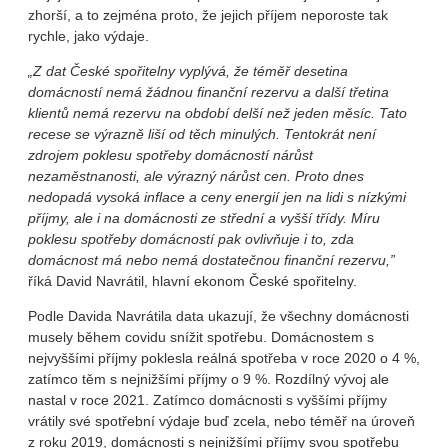
zhorší, a to zejména proto, že jejich příjem neporoste tak
rychle, jako výdaje.
„Z dat České spořitelny vyplývá, že téměř desetina
domácností nemá žádnou finanční rezervu a další třetina
klientů nemá rezervu na období delší než jeden měsíc. Tato
recese se výrazně liší od těch minulých. Tentokrát není
zdrojem poklesu spotřeby domácností nárůst
nezaměstnanosti, ale výrazný nárůst cen. Proto dnes
nedopadá vysoká inflace a ceny energií jen na lidi s nízkými
příjmy, ale i na domácnosti ze střední a vyšší třídy. Míru
poklesu spotřeby domácností pak ovlivňuje i to, zda
domácnost má nebo nemá dostatečnou finanční rezervu,”
říká David Navrátil, hlavní ekonom České spořitelny.
Podle Davida Navrátila data ukazují, že všechny domácnosti
musely během covidu snížit spotřebu. Domácnostem s
nejvyššími příjmy poklesla reálná spotřeba v roce 2020 o 4 %,
zatímco těm s nejnižšími příjmy o 9 %. Rozdílný vývoj ale
nastal v roce 2021. Zatímco domácnosti s vyššími příjmy
vrátily své spotřební výdaje buď zcela, nebo téměř na úroveň
z roku 2019, domácnosti s nejnižšími příjmy svou spotřebu