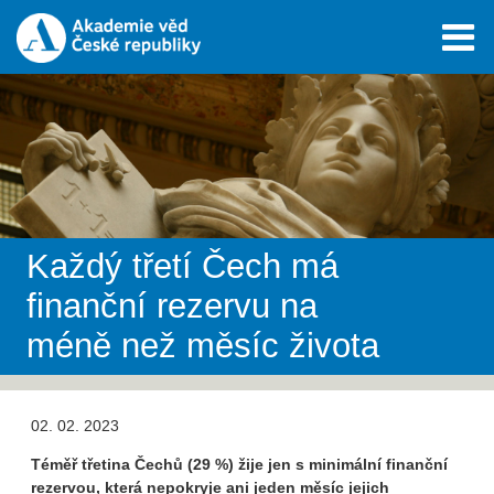
Každý třetí Čech má
finanční rezervu na
méně než měsíc života
02. 02. 2023
Téměř třetina Čechů (29 %) žije jen s minimální finanční
rezervou, která nepokryje ani jeden měsíc jejich