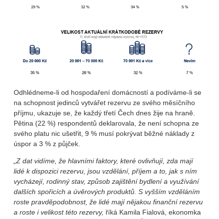
Odhlédneme-li od hospodaření domácností a podíváme-li se
na schopnost jedinců vytvářet rezervu ze svého měsíčního
příjmu, ukazuje se, že každý třetí Čech dnes žije na hraně.
Pětina (22 %) respondentů deklarovala, že není schopna ze
svého platu nic ušetřit, 9 % musí pokrývat běžné náklady z
úspor a 3 % z půjček.
„Z dat vidíme, že hlavními faktory, které ovlivňují, zda mají
lidé k dispozici rezervu, jsou vzdělání, příjem a to, jak s ním
vycházejí, rodinný stav, způsob zajištění bydlení a využívání
dalších spořicích a úvěrových produktů. S vyšším vzděláním
roste pravděpodobnost, že lidé mají nějakou finanční rezervu
a roste i velikost této rezervy,
říká Kamila Fialová, ekonomka