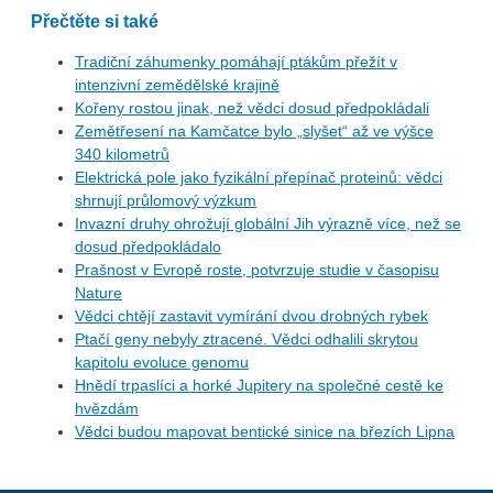
Přečtěte si také
Tradiční záhumenky pomáhají ptákům přežít v
intenzivní zemědělské krajině
Kořeny rostou jinak, než vědci dosud předpokládali
Zemětřesení na Kamčatce bylo „slyšet“ až ve výšce
340 kilometrů
Elektrická pole jako fyzikální přepínač proteinů: vědci
shrnují průlomový výzkum
Invazní druhy ohrožují globální Jih výrazně více, než se
dosud předpokládalo
Prašnost v Evropě roste, potvrzuje studie v časopisu
Nature
Vědci chtějí zastavit vymírání dvou drobných rybek
Ptačí geny nebyly ztracené. Vědci odhalili skrytou
kapitolu evoluce genomu
Hnědí trpaslíci a horké Jupitery na společné cestě ke
hvězdám
Vědci budou mapovat bentické sinice na březích Lipna