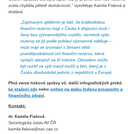
zcela chyběla pětině domácností,“
vysvětluje Kamila Fialová a
dodává:
„Zajímavým zjištěním je fakt, že krátkodobou
finanční rezervu mají v Česku k dispozici muži i
ženy bez významnějšího rozdílu, nicméně výše
rezervy se již podle pohlaví významně odlišuje –
muži mají ve srovnání s ženami větší
pravděpodobnost mít finanční rezervu, která
vystačí alespoň na tři měsíce. Důvodem může
být rozdíl ve výši mezd mužů a žen, který je v
Česku dlouhodobě jedním z největších v Evropě.
Plná verze tiskové zprávy vč. další infografických prvků
ke stažení zde
nebo
online na webu Indexu prosperity a
finančního zdraví
.
Kontakt:
dr. Kamila Fialová
Sociologický ústav AV ČR
kamila.fialova@soc.cas.cz