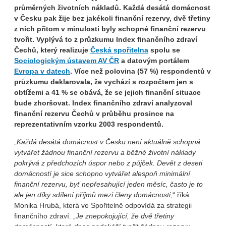
průměrných životních nákladů. Každá desátá domácnost
v Česku pak žije bez jakékoli finanční rezervy, dvě třetiny
z nich přitom v minulosti byly schopné finanční rezervu
tvořit. Vyplývá to z průzkumu Index finančního zdraví
Čechů, který realizuje
Česká spořitelna
spolu se
Sociologickým ústavem AV ČR
a datovým portálem
Evropa v datech
. Více než polovina (57 %) respondentů v
průzkumu deklarovala, že vychází s rozpočtem jen s
obtížemi a 41 % se obává, že se jejich finanční situace
bude zhoršovat. Index finančního zdraví analyzoval
finanční rezervu Čechů v průběhu prosince na
reprezentativním vzorku 2003 respondentů.
„
Každá desátá domácnost v Česku není aktuálně schopná
vytvářet žádnou finanční rezervu a běžné životní náklady
pokrývá z předchozích úspor nebo z půjček. Devět z deseti
domácností je sice schopno vytvářet alespoň minimální
finanční rezervu, byť nepřesahující jeden měsíc, často je to
ale jen díky sdílení příjmů mezi členy domácnosti
,“ říká
Monika Hrubá, která ve Spořitelně odpovídá za strategii
finančního zdraví. „
Je znepokojující, že dvě třetiny