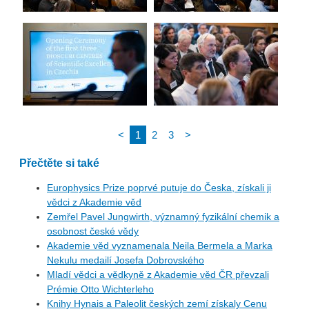
<
1
2
3
>
Přečtěte si také
Europhysics Prize poprvé putuje do Česka, získali ji
vědci z Akademie věd
Zemřel Pavel Jungwirth, významný fyzikální chemik a
osobnost české vědy
Akademie věd vyznamenala Neila Bermela a Marka
Nekulu medailí Josefa Dobrovského
Mladí vědci a vědkyně z Akademie věd ČR převzali
Prémie Otto Wichterleho
Knihy Hynais a Paleolit českých zemí získaly Cenu