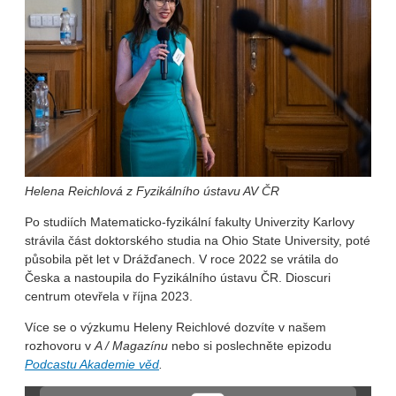
Helena Reichlová z Fyzikálního ústavu AV ČR
Po studiích Matematicko-fyzikální fakulty Univerzity Karlovy
strávila část doktorského studia na Ohio State University, poté
působila pět let v Drážďanech. V roce 2022 se vrátila do
Česka a nastoupila do Fyzikálního ústavu ČR. Dioscuri
centrum otevřela v října 2023.
Více se o výzkumu Heleny Reichlové dozvíte v našem
rozhovoru v
A / Magazínu
nebo si poslechněte epizodu
Podcastu Akademie věd
.