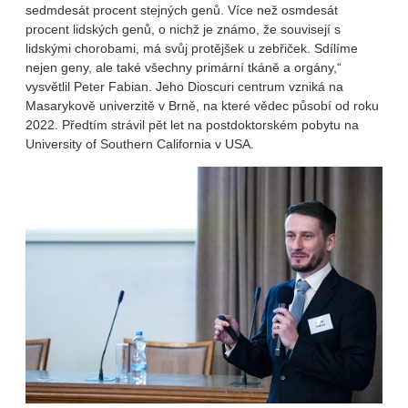
sedmdesát procent stejných genů. Více než osmdesát
procent lidských genů, o nichž je známo, že souvisejí s
lidskými chorobami, má svůj protějšek u zebřiček. Sdílíme
nejen geny, ale také všechny primární tkáně a orgány,“
vysvětlil Peter Fabian. Jeho Dioscuri centrum vzniká na
Masarykově univerzitě v Brně, na které vědec působí od roku
2022. Předtím strávil pět let na postdoktorském pobytu na
University of Southern California v USA.