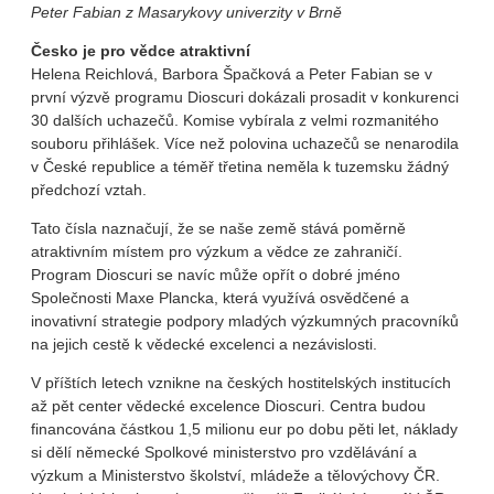
Peter Fabian z Masarykovy univerzity v Brně
Česko je pro vědce atraktivní
Helena Reichlová, Barbora Špačková a Peter Fabian se v
první výzvě programu Dioscuri dokázali prosadit v konkurenci
30 dalších uchazečů. Komise vybírala z velmi rozmanitého
souboru přihlášek. Více než polovina uchazečů se nenarodila
v České republice a téměř třetina neměla k tuzemsku žádný
předchozí vztah.
Tato čísla naznačují, že se naše země stává poměrně
atraktivním místem pro výzkum a vědce ze zahraničí.
Program Dioscuri se navíc může opřít o dobré jméno
Společnosti Maxe Plancka, která využívá osvědčené a
inovativní strategie podpory mladých výzkumných pracovníků
na jejich cestě k vědecké excelenci a nezávislosti.
V příštích letech vznikne na českých hostitelských institucích
až pět center vědecké excelence Dioscuri. Centra budou
financována částkou 1,5 milionu eur po dobu pěti let, náklady
si dělí německé Spolkové ministerstvo pro vzdělávání a
výzkum a Ministerstvo školství, mládeže a tělovýchovy ČR.