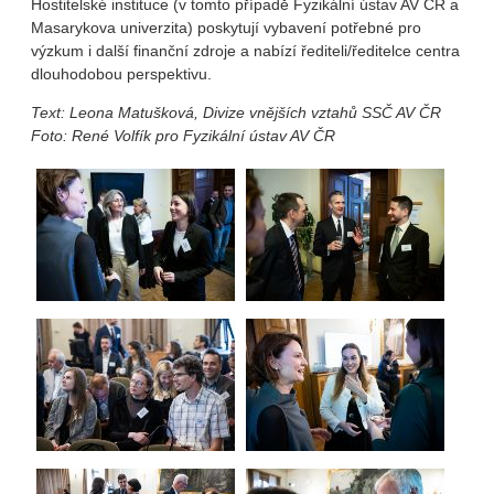
Hostitelské instituce (v tomto případě Fyzikální ústav AV ČR a
Masarykova univerzita) poskytují vybavení potřebné pro
výzkum i další finanční zdroje a nabízí řediteli/ředitelce centra
dlouhodobou perspektivu.
Text: Leona Matušková, Divize vnějších vztahů SSČ AV ČR
Foto: René Volfík pro Fyzikální ústav AV ČR