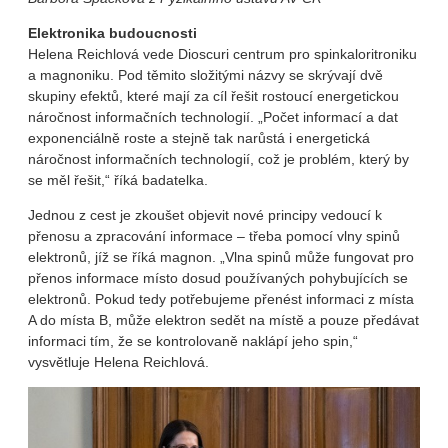
Elektronika budoucnosti
Helena Reichlová vede Dioscuri centrum pro spinkaloritroniku
a magnoniku. Pod těmito složitými názvy se skrývají dvě
skupiny efektů, které mají za cíl řešit rostoucí energetickou
náročnost informačních technologií. „Počet informací a dat
exponenciálně roste a stejně tak narůstá i energetická
náročnost informačních technologií, což je problém, který by
se měl řešit,“ říká badatelka.
Jednou z cest je zkoušet objevit nové principy vedoucí k
přenosu a zpracování informace – třeba pomocí vlny spinů
elektronů, jíž se říká magnon. „Vlna spinů může fungovat pro
přenos informace místo dosud používaných pohybujících se
elektronů. Pokud tedy potřebujeme přenést informaci z místa
A do místa B, může elektron sedět na místě a pouze předávat
informaci tím, že se kontrolovaně naklápí jeho spin,“
vysvětluje Helena Reichlová.