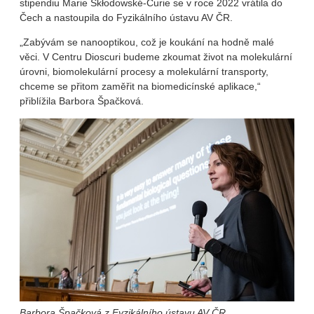
stipendiu Marie Skłodowské-Curie se v roce 2022 vrátila do
Čech a nastoupila do Fyzikálního ústavu AV ČR.
„Zabývám se nanooptikou, což je koukání na hodně malé
věci. V Centru Dioscuri budeme zkoumat život na molekulární
úrovni, biomolekulární procesy a molekulární transporty,
chceme se přitom zaměřit na biomedicínské aplikace,“
přiblížila Barbora Špačková.
Barbora Špačková z Fyzikálního ústavu AV ČR