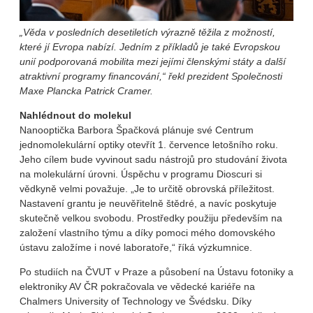
„Věda v posledních desetiletích výrazně těžila z možností,
které jí Evropa nabízí. Jedním z příkladů je také Evropskou
unií podporovaná mobilita mezi jejími členskými státy a další
atraktivní programy financování,“ řekl prezident Společnosti
Maxe Plancka Patrick Cramer.
Nahlédnout do molekul
Nanooptička Barbora Špačková plánuje své Centrum
jednomolekulární optiky otevřít 1. července letošního roku.
Jeho cílem bude vyvinout sadu nástrojů pro studování života
na molekulární úrovni. Úspěchu v programu Dioscuri si
vědkyně velmi považuje. „Je to určitě obrovská příležitost.
Nastavení grantu je neuvěřitelně štědré, a navíc poskytuje
skutečně velkou svobodu. Prostředky použiju především na
založení vlastního týmu a díky pomoci mého domovského
ústavu založíme i nové laboratoře,“ říká výzkumnice.
Po studiích na ČVUT v Praze a působení na Ústavu fotoniky a
elektroniky AV ČR pokračovala ve vědecké kariéře na
Chalmers University of Technology ve Švédsku. Díky