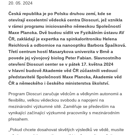
20. 05. 2024
Česká republika je po Polsku druhou zemí, kde se
otevírají excelentní vědecká centra Dioscuri, jež vznikla
v rámci programu iniciovaného německou Společností
Maxe Plancka. Dvě budou sídlit ve Fyzikálním ústavu AV
ČR, zakládají je expertka na spinkaloritroniku Helena
Reichlová a odbornice na nanooptiku Barbora Špačková.
Třetí centrum hostí Masarykova univerzita v Brně a
povede jej vývojový biolog Peter Fabian. Slavnostního
otevření Dioscuri center se v pátek 17. května 2024
v hlavní budově Akademie věd ČR zúčastnili vedoucí
představitelé Společnosti Maxe Plancka, Akademie věd
ČR a německého i českého ministerstva školství.
Program Dioscuri zaručuje vědcům a vědkyním autonomii a
flexibilitu, velkou vědeckou svobodu a napojení na
mezinárodní výzkumné sítě. Zaměřuje se především na
vynikající začínající výzkumné pracovníky s mezinárodním
přesahem.
„Pokud chcete dosahovat skvělých výsledků ve vědě, musíte