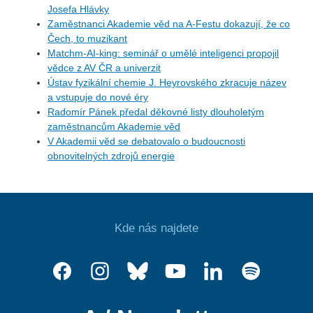
Josefa Hlávky
Zaměstnanci Akademie věd na A-Festu dokazují, že co
Čech, to muzikant
Matchm-AI-king: seminář o umělé inteligenci propojil
vědce z AV ČR a univerzit
Ústav fyzikální chemie J. Heyrovského zkracuje název
a vstupuje do nové éry
Radomír Pánek předal děkovné listy dlouholetým
zaměstnancům Akademie věd
V Akademii věd se debatovalo o budoucnosti
obnovitelných zdrojů energie
Kde nás najdete