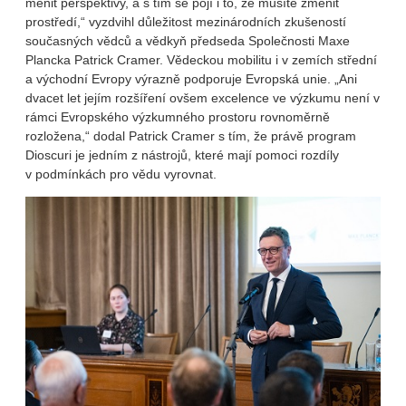
měnit perspektivy, a s tím se pojí i to, že musíte změnit
prostředí,“ vyzdvihl důležitost mezinárodních zkušeností
současných vědců a vědkyň předseda Společnosti Maxe
Plancka Patrick Cramer. Vědeckou mobilitu i v zemích střední
a východní Evropy výrazně podporuje Evropská unie. „Ani
dvacet let jejím rozšíření ovšem excelence ve výzkumu není v
rámci Evropského výzkumného prostoru rovnoměrně
rozložena,“ dodal Patrick Cramer s tím, že právě program
Dioscuri je jedním z nástrojů, které mají pomoci rozdíly
v podmínkách pro vědu vyrovnat.