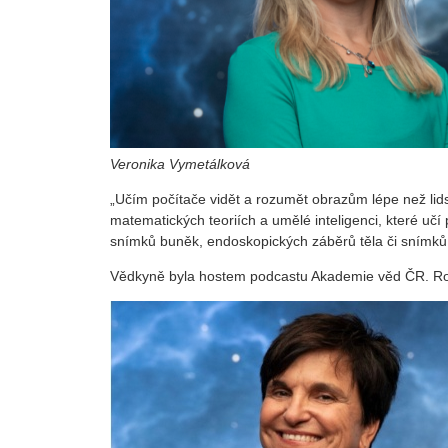
Veronika Vymetálková
„Učím počítače vidět a rozumět obrazům lépe než lid
matematických teoriích a umělé inteligenci, které učí
snímků buněk, endoskopických záběrů těla či snímk
Vědkyně byla hostem podcastu Akademie věd ČR. Ro