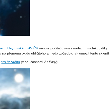
mie J. Heyrovského AV ČR
věnuje počítačovým simulacím molekul, díky 
u na přeměnu oxidu uhličitého a hledá způsoby, jak omezit tento sklen
 pro každého
(v současnosti
A / Easy
).