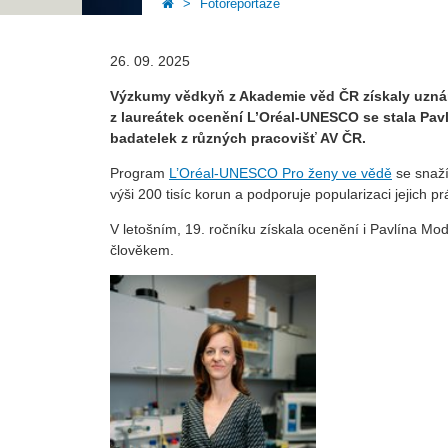
Fotoreportáže
26. 09. 2025
Výzkumy vědkyň z Akademie věd ČR získaly uzná
z laureátek ocenění L’Oréal-UNESCO se stala Pavl
badatelek z různých pracovišť AV ČR.
Program
L’Oréal-UNESCO Pro ženy ve vědě
se snaží
výši 200 tisíc korun a podporuje popularizaci jejich prá
V letošním, 19. ročníku získala ocenění i Pavlína Mod
člověkem.