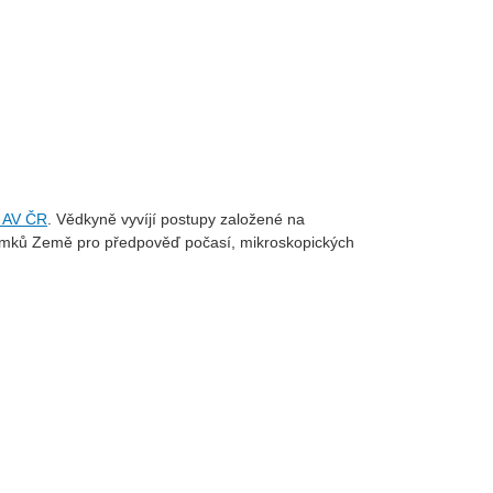
e AV ČR
. Vědkyně vyvíjí postupy založené na
h snímků Země pro předpověď počasí, mikroskopických