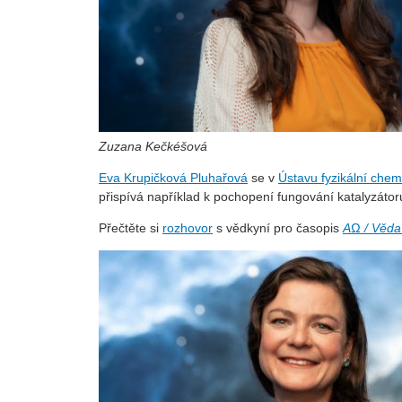
Zuzana Kečkéšová
Eva Krupičková Pluhařová
se v
Ústavu fyzikální che
přispívá například k pochopení fungování katalyzátor
Přečtěte si
rozhovor
s vědkyní pro časopis
AΩ / Věda