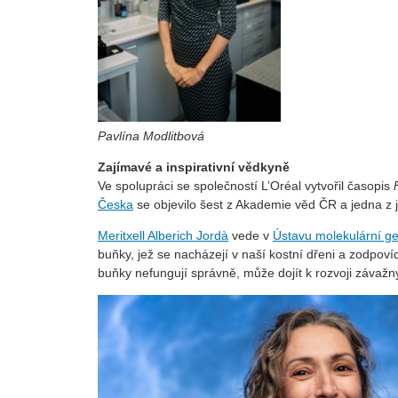
Pavlína Modlitbová
Zajímavé a inspirativní vědkyně
Ve spolupráci se společností L’Oréal vytvořil časopis
Česka
se objevilo šest z Akademie věd ČR a jedna z je
Meritxell Alberich Jordà
vede v
Ústavu molekulární g
buňky, jež se nacházejí v naší kostní dřeni a zodpoví
buňky nefungují správně, může dojít k rozvoji závaž