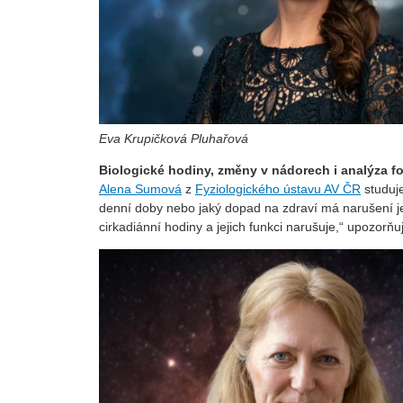
Eva Krupičková Pluhařová
Biologické hodiny, změny v nádorech i analýza fo
Alena Sumová
z
Fyziologického ústavu AV ČR
studuje
denní doby nebo jaký dopad na zdraví má narušení je
cirkadiánní hodiny a jejich funkci narušuje,“ upozorň