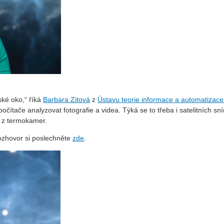
ské oko,“ říká
Barbara Zitová
z
Ústavu teorie informace a automatizac
 počítače analyzovat fotografie a videa. Týká se to třeba i satelitníc
ů z termokamer.
zhovor si poslechněte
zde
.