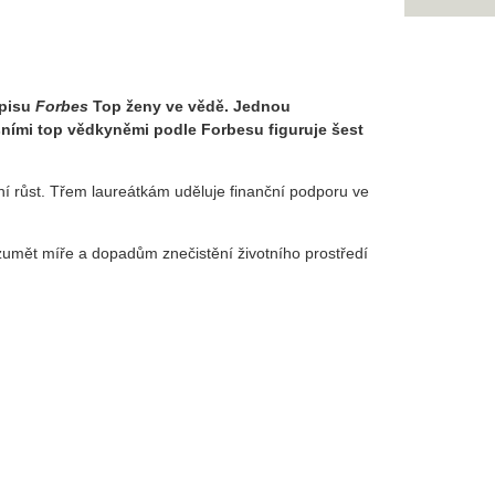
opisu
Forbes
Top ženy ve vědě. Jednou
šními top vědkyněmi podle Forbesu figuruje šest
ní růst. Třem laureátkám uděluje finanční podporu ve
umět míře a dopadům znečistění životního prostředí