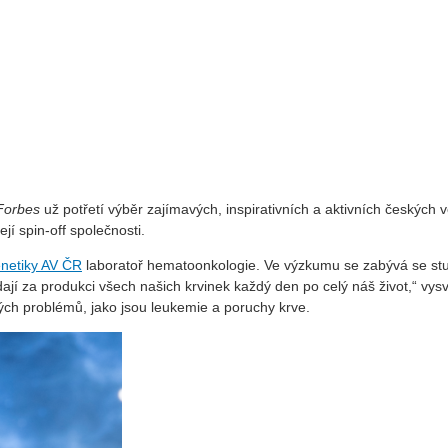
Forbes
už potřetí výběr zajímavých, inspirativních a aktivních českých
jí spin-off společnosti.
enetiky AV ČR
laboratoř hematoonkologie. Ve výzkumu se zabývá se s
dají za produkci všech našich krvinek každý den po celý náš život,“ vy
ných problémů, jako jsou leukemie a poruchy krve.