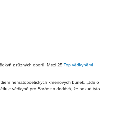
 vědkyň z různých oborů. Mezi 25
Top vědkyněmi
tudiem hematopoetických kmenových buněk. „Jde o
světluje vědkyně pro
Forbes
a dodává, že pokud tyto