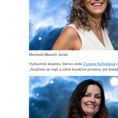
Meritxell Alberich Jordà
Výzkumná skupina, kterou vede
Zuzana Kečkéšová
„Snažíme se najít a oživit buněčné proteiny, jež dok