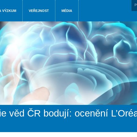
P
A VÝZKUM
VEŘEJNOST
MÉDIA
ie věd ČR bodují: ocenění L’Or