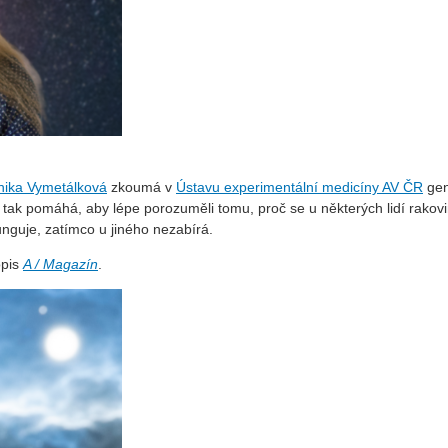
nika Vymetálková
zkoumá v
Ústavu experimentální medicíny AV ČR
gen
ak pomáhá, aby lépe porozuměli tomu, proč se u některých lidí rakovina
nguje, zatímco u jiného nezabírá.
opis
A / Magazín
.