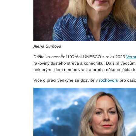
Alena Sumová
Držitelka ocenění L’Oréal-UNESCO z roku 2023
Vero
rakoviny tlustého střeva a konečníku. Dalším vědcům t
některým lidem nemoc vrací a proč u někoho léčba fu
Více o práci vědkyně se dozvíte v
rozhovoru
pro čas