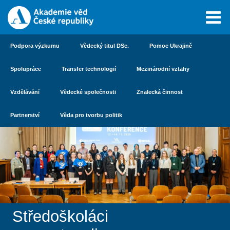
Podpora výzkumu
Vědecký titul DSc.
Pomoc Ukrajině
Spolupráce
Transfer technologií
Mezinárodní vztahy
Vzdělávání
Vědecké společnosti
Znalecká činnost
Partnerství
Věda pro tvorbu politik
Středoškoláci