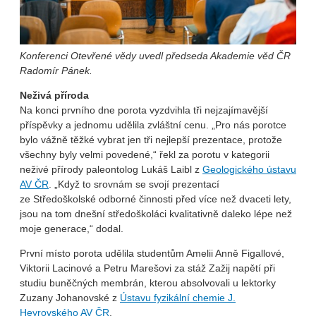
Konferenci Otevřené vědy uvedl předseda Akademie věd ČR
Radomír Pánek.
Neživá příroda
Na konci prvního dne porota vyzdvihla tři nejzajímavější
příspěvky a jednomu udělila zvláštní cenu. „Pro nás porotce
bylo vážně těžké vybrat jen tři nejlepší prezentace, protože
všechny byly velmi povedené,“ řekl za porotu v kategorii
neživé přírody paleontolog Lukáš Laibl z
Geologického ústavu
AV ČR
. „Když to srovnám se svojí prezentací
ze Středoškolské odborné činnosti před více než dvaceti lety,
jsou na tom dnešní středoškoláci kvalitativně daleko lépe než
moje generace,“ dodal.
První místo porota udělila studentům Amelii Anně Figallové,
Viktorii Lacinové a Petru Marešovi za stáž Zažij napětí při
studiu buněčných membrán, kterou absolvovali u lektorky
Zuzany Johanovské z
Ústavu fyzikální chemie J.
Heyrovského AV ČR
.