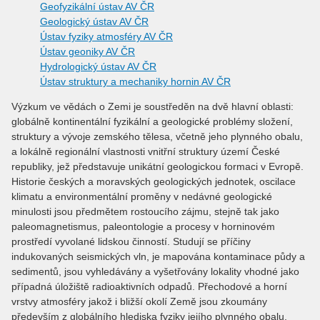
Geofyzikální ústav AV ČR
Geologický ústav AV ČR
Ústav fyziky atmosféry AV ČR
Ústav geoniky AV ČR
Hydrologický ústav AV ČR
Ústav struktury a mechaniky hornin AV ČR
Výzkum ve vědách o Zemi je soustředěn na dvě hlavní oblasti:
globálně kontinentální fyzikální a geologické problémy složení,
struktury a vývoje zemského tělesa, včetně jeho plynného obalu,
a lokálně regionální vlastnosti vnitřní struktury území České
republiky, jež představuje unikátní geologickou formaci v Evropě.
Historie českých a moravských geologických jednotek, oscilace
klimatu a environmentální proměny v nedávné geologické
minulosti jsou předmětem rostoucího zájmu, stejně tak jako
paleomagnetismus, paleontologie a procesy v horninovém
prostředí vyvolané lidskou činností. Studují se příčiny
indukovaných seismických vln, je mapována kontaminace půdy a
sedimentů, jsou vyhledávány a vyšetřovány lokality vhodné jako
případná úložiště radioaktivních odpadů. Přechodové a horní
vrstvy atmosféry jakož i bližší okolí Země jsou zkoumány
především z globálního hlediska fyziky jejího plynného obalu,