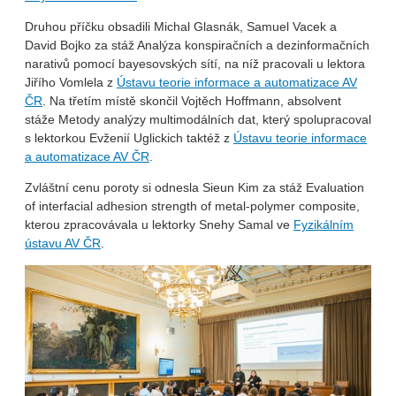
Druhou příčku obsadili Michal Glasnák, Samuel Vacek a
David Bojko za stáž Analýza konspiračních a dezinformačních
narativů pomocí bayesovských sítí, na níž pracovali u lektora
Jiřího Vomlela z
Ústavu teorie informace a automatizace AV
ČR
. Na třetím místě skončil Vojtěch Hoffmann, absolvent
stáže Metody analýzy multimodálních dat, který spolupracoval
s lektorkou Evženií Uglickich taktéž z
Ústavu teorie informace
a automatizace AV ČR
.
Zvláštní cenu poroty si odnesla Sieun Kim za stáž Evaluation
of interfacial adhesion strength of metal-polymer composite,
kterou zpracovávala u lektorky Snehy Samal ve
Fyzikálním
ústavu AV ČR
.