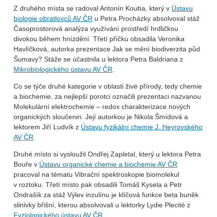
Z druhého místa se radoval Antonín Kouba, který v
Ústavu
biologie obratlovců AV ČR
u Petra Procházky absolvoval stáž
Časoprostorová analýza využívání prostředí hrdličkou
divokou během hnízdění. Třetí příčku obsadila Veronika
Havlíčková, autorka prezentace Jak se mění biodiverzita půd
Šumavy? Stáže se účastnila u lektora Petra Baldriana z
Mikrobiologického ústavu AV ČR
.
Co se týče druhé kategorie v oblasti živé přírody, tedy chemie
a biochemie, za nejlepší porotci označili prezentaci nazvanou
Molekulární elektrochemie – redox charakterizace nových
organických sloučenin. Její autorkou je Nikola Šmídová a
lektorem Jiří Ludvík z
Ústavu fyzikální chemie J. Heyrovského
AV ČR
.
Druhé místo si vysloužil Ondřej Zapletal, který u lektora Petra
Bouře v
Ústavu organické chemie a biochemie AV ČR
pracoval na tématu Vibrační spektroskopie biomolekul
v roztoku. Třetí místo pak obsadili Tomáš Kysela a Petr
Ondrašík za stáž Výlev inzulínu je klíčová funkce beta buněk
slinivky břišní, kterou absolvovali u lektorky Lydie Plecité z
Fyziologického ústavu AV ČR
.