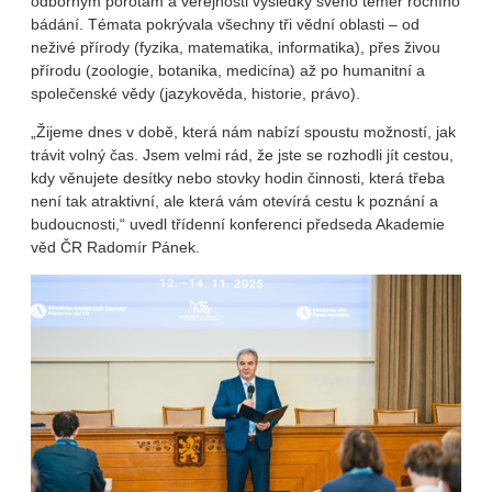
odborným porotám a veřejnosti výsledky svého téměř ročního
bádání. Témata pokrývala všechny tři vědní oblasti – od
neživé přírody (fyzika, matematika, informatika), přes živou
přírodu (zoologie, botanika, medicína) až po humanitní a
společenské vědy (jazykověda, historie, právo).
„Žijeme dnes v době, která nám nabízí spoustu možností, jak
trávit volný čas. Jsem velmi rád, že jste se rozhodli jít cestou,
kdy věnujete desítky nebo stovky hodin činnosti, která třeba
není tak atraktivní, ale která vám otevírá cestu k poznání a
budoucnosti,“ uvedl třídenní konferenci předseda Akademie
věd ČR Radomír Pánek.