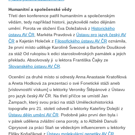
Humanitní a společenské vědy
Třetí den konference patřil humanitním a společenským
vědám, tedy například historii, jazykovědě nebo dějinám
umění. Porota ve složení Eva Doležalová z
Historického
ústavu AV ČR
, Markéta Pravdová z
Ústavu pro jazyk český AV
ČR
a Kajetán Holeček z
Filosofického ústavu AV ČR
oznámila,
že první místo uděluje Karolíně Švecové a Barboře Douškové
za stáž Od rukopisu k edici staroslověnských památek a jejich
překladu. Absolvovaly ji u lektora Františka Čajky ze
Slovanského ústavu AV ČR
.
Ocenění za druhé místo si odnesly Anna Anastasie Kratofilová
a Aneta Hodková za prezentaci o své Fonetické stáži aneb
[víslovnostňí vískum] u lektorky Veroniky Štěpánové z Ústavu
pro jazyk český AV ČR. Na třetí příčce se umístil Jan
Žampach, který svou práci na stáži Uměleckohistorická
topografie pro 21. století odvedl u lektorky Kateřiny Dolejší z
Ústavu dějin umění AV ČR
. Podobně jako první den byla i
v pátek udělena zvláštní cena poroty, a to Alžbětě Danuši
Ciprysové za práci Staň se vědeckým influencerem u lektorky
Elišky Koňaříkové z
Ústavu molekulární genetiky AV ČR
.