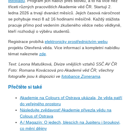
listopadu
. Program jich nabízí přes stovku, a to na více než
třiceti různých pracovištích Akademie věd ČR. Startují 2.
ledna 2026 a trvají dvanáct měsíců. Jejich časová náročnost
se pohybuje mezi 8 až 16 hodinami měsíčně. Každý stážista
pracuje přímo pod vedením zkušeného vědce nebo vědkyně,
kteří rozhodují o výběru studentů.
Registrace probíhá
elektronicky prostřednictvím webu
projektu Otevřená věda. Více informací a kompletní nabídku
témat naleznete
zde
.
Text: Leona Matušková, Divize vnějších vztahů SSČ AV ČR
Foto: Romana Kovácsová pro Akademii věd ČR; všechny
fotografie jsou k dispozici ve
fotobance Zonerama
.
Přečtěte si také
Akademie na Colours of Ostrava ukázala, že věda patří
do veřejného prostoru
Následujte zvědavost! Akademie přivezla vědu na
Colous of Ostrava
A / Magazín: O jedech, blescích na Jupiteru i broukovi,
co mění dějiny