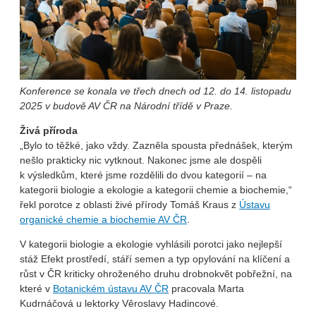
Konference se konala ve třech dnech od 12. do 14. listopadu
2025 v budově AV ČR na Národní třídě v Praze.
Živá příroda
„Bylo to těžké, jako vždy. Zazněla spousta přednášek, kterým
nešlo prakticky nic vytknout. Nakonec jsme ale dospěli
k výsledkům, které jsme rozdělili do dvou kategorií – na
kategorii biologie a ekologie a kategorii chemie a biochemie,“
řekl porotce z oblasti živé přírody Tomáš Kraus z
Ústavu
organické chemie a biochemie AV ČR
.
V kategorii biologie a ekologie vyhlásili porotci jako nejlepší
stáž Efekt prostředí, stáří semen a typ opylování na klíčení a
růst v ČR kriticky ohroženého druhu drobnokvět pobřežní, na
které v
Botanickém ústavu AV ČR
pracovala Marta
Kudrnáčová u lektorky Věroslavy Hadincové.