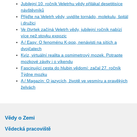
Jubilejní 10. ročník Veletrhu vědy přilákal desetitisíce
návštěvníků
Přijďte na Veletrh vědy, uvidíte tornádo, molekulu, špitál
i družici
Ve čtvrtek začíná Veletrh vědy, jubilejní ročník nabízí
více než stovku expozic
A / Easy: O fenoménu K-pop, nenávisti na sítích a
dvojčatech
Kvíz, virtuální realita a osmimetrový mozek. Potrapte
mozkové závity i o víkendu
Fascinující cesta do hlubin vědomí: začal 27. ročník
Týdne mozku
A / Magazín: O jazycích, životě ve vesmíru a pravěkých
želvách
Vědy o Zemi
Vědecká pracoviště