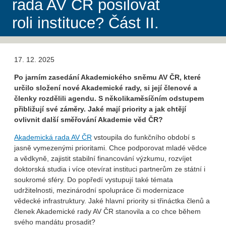
rada AV ČR posilovat
roli instituce? Část II.
17. 12. 2025
Po jarním zasedání Akademického sněmu AV ČR, které
určilo složení nové Akademické rady, si její členové a
členky rozdělili agendu. S několikaměsíčním odstupem
přibližují své záměry. Jaké mají priority a jak chtějí
ovlivnit další směřování Akademie věd ČR?
Akademická rada AV ČR
vstoupila do funkčního období s
jasně vymezenými prioritami. Chce podporovat mladé vědce
a vědkyně, zajistit stabilní financování výzkumu, rozvíjet
doktorská studia i více otevírat instituci partnerům ze státní i
soukromé sféry. Do popředí vystupují také témata
udržitelnosti, mezinárodní spolupráce či modernizace
vědecké infrastruktury. Jaké hlavní priority si třináctka členů a
členek Akademické rady AV ČR stanovila a co chce během
svého mandátu prosadit?