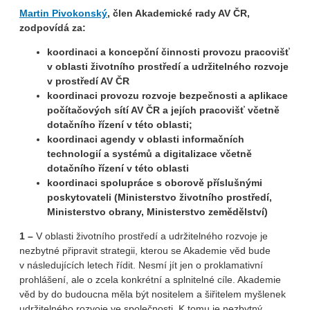
Martin Pivokonský
, člen Akademické rady AV ČR,
zodpovídá za:
koordinaci a koncepční činnosti provozu pracovišť
v oblasti životního prostředí a udržitelného rozvoje
v prostředí AV ČR
koordinaci provozu rozvoje bezpečnosti a aplikace
počítačových sítí AV ČR a jejích pracovišť včetně
dotačního řízení v této oblasti;
koordinaci agendy v oblasti informačních
technologií a systémů a digitalizace včetně
dotačního řízení v této oblasti
koordinaci spolupráce s oborově příslušnými
poskytovateli (Ministerstvo životního prostředí,
Ministerstvo obrany, Ministerstvo zemědělství)
1 –
V oblasti životního prostředí a udržitelného rozvoje je
nezbytné připravit strategii, kterou se Akademie věd bude
v následujících letech řídit. Nesmí jít jen o proklamativní
prohlášení, ale o zcela konkrétní a splnitelné cíle. Akademie
věd by do budoucna měla být nositelem a šiřitelem myšlenek
udržitelného rozvoje ve společnosti. K tomu je nezbytný