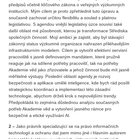
předpisů včetně klíčového zákona o veřejných výzkumných
institucích. Mým cílem je proto zpřehlednit tuto úpravu a
současně zachovat určitou flexibilitu a soulad s platnou
legislativou. S agendou vnější legislativy úzce souvisí také
další oblast mé působnosti, kterou je transformace Střediska
společných činností. Mojí ambicí je zajistit, aby byl stávající
zákonný status výzkumné organizace nahrazen přiléhavějším
infrastrukturním modelem. Cílem je vytvořit efektivní servisní
pracoviště s jasně definovaným mandátem, které pružně
reaguje jak na sdílené potřeby pracovišť, tak na potřeby
Akademie věd jako zřizovatele a jehož činnost bude mít jasně
měřitelné výstupy. Poslední oblastí agendy je rozvoj
bezpečnosti a aplikace umělé inteligence, kde bych rád posílil
strategickou koordinaci a implementaci této zásadní
technologie, abychom drželi krok s nejnovějšími trendy.
Předpokládá to zejména důslednou analýzu současných
potřeb Akademie věd a vytvoření jasného rámce pro
bezpečné a etické využívání AI.
2 –
Jako právník specializující se na právo informačních
technologií a ochranu dat jsem mimo jiné i hlavním autorem