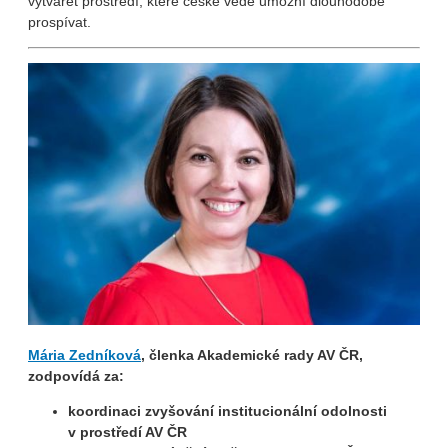
vytvářet prostředí, které české vědě umožní dlouhodobě
prospívat.
Mária Zedníková
, členka Akademické rady AV ČR,
zodpovídá za:
koordinaci zvyšování institucionální odolnosti
v prostředí AV ČR