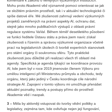
komentáře k zákonu o veřejných výzkumných institucích.
Mohu proto Akademii věd významně pomoci orientovat se jak
ve složitém právním prostředí, tak i v aktuální technologické či
spíše datové éře. Mé zkušenosti zahrnují vedení výzkumných
projektů zaměřených na právní aspekty AI, ochranu dat,
stejně jako mnoho publikačních výstupů z oblasti právní
regulace systému VaVaI. Během téměř desetiletého působení
ve funkci ředitele Ústavu státu a práva jsem navíc získal
zkušenosti s řízením a správou výzkumné organizace včetně
prací na legislativních úkolech či tvorbě expertních stanovisek
pro státní orgány či soukromou sféru. Tyto praktické
zkušenosti jsou důležité při realizaci všech tří oblastí mé
agendy. Specifická je agenda týkající se koordinace provozu
AI, kde jsem byl v roce 2019 jmenován členem Výboru pro
umělou inteligenci při Ministerstvu průmyslu a obchodu, tedy
orgánu, který jako jediný v Česku koordinuje cíle národní
strategie AI. Zapojení v tomto výboru mi umožňuje přenášet
aktuální poznatky, trendy a postupy přímo do prostředí
Akademie věd i naopak.
3 –
Měla by aktivněji vstupovat do tvorby vědní politiky a
legislativy, zejména tam, kde ovlivňuje nejen její fungování,