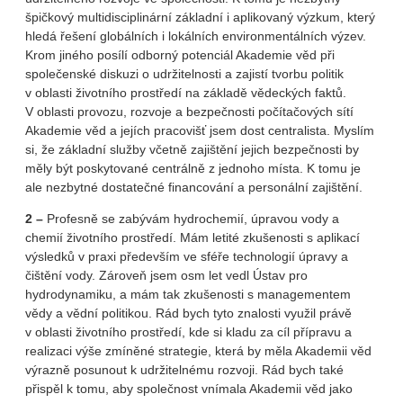
špičkový multidisciplinární základní i aplikovaný výzkum, který
hledá řešení globálních i lokálních environmentálních výzev.
Krom jiného posílí odborný potenciál Akademie věd při
společenské diskuzi o udržitelnosti a zajistí tvorbu politik
v oblasti životního prostředí na základě vědeckých faktů.
V oblasti provozu, rozvoje a bezpečnosti počítačových sítí
Akademie věd a jejích pracovišť jsem dost centralista. Myslím
si, že základní služby včetně zajištění jejich bezpečnosti by
měly být poskytované centrálně z jednoho místa. K tomu je
ale nezbytné dostatečné financování a personální zajištění.
2 –
Profesně se zabývám hydrochemií, úpravou vody a
chemií životního prostředí. Mám letité zkušenosti s aplikací
výsledků v praxi především ve sféře technologií úpravy a
čištění vody. Zároveň jsem osm let vedl Ústav pro
hydrodynamiku, a mám tak zkušenosti s managementem
vědy a vědní politikou. Rád bych tyto znalosti využil právě
v oblasti životního prostředí, kde si kladu za cíl přípravu a
realizaci výše zmíněné strategie, která by měla Akademii věd
výrazně posunout k udržitelnému rozvoji. Rád bych také
přispěl k tomu, aby společnost vnímala Akademii věd jako