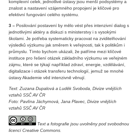
komplexní celek, jednotlivé ústavy jsou menší podsystémy a
znalost a nastavení vzájemného propojení je klíčové pro
efektivní fungování celého systému.
3 –
Posilování postavení by mělo vést přes intenzivní dialog s
jednotlivými aktéry a diskuzi s ministerstvy i s vysokými
školami. Je potřeba systematicky pracovat na zviditelňování
výsledků výzkumu jak směrem k veřejnosti, tak k politikům i
průmyslu. Tímto bychom ukázali, že patříme mezi klíčové
instituce pro řešení otázek základního výzkumu ve veřejném
zájmu, které se týkají například zdraví, energie, vzdělávání,
digitalizace i otázek transferu technologií, jemuž se mnohé
ústavy Akademie věd intenzivně věnují.
Text: Zuzana Dupalová a Luděk Svoboda, Divize vnějších
vztahů SSČ AV ČR
Foto: Pavlína Jáchymová, Jana Plavec, Divize vnějších
vztahů SSČ AV ČR
Text a fotografie jsou uvolněny pod svobodnou
licencí Creative Commons.