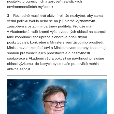
nositelku progresivních a zároveň realistických
environmentálních myšlenek.
3 –
Rozhodně musí hrát aktivní roli. Je nezbytné, aby sama
vědní politiku tvořila nebo se na její tvorbě významným
způsobem s ostatními partnery podílela. Protože mám
v Akademické radě kromě výše uvedených oblastí na starosti
také koordinaci spolupráce s oborově příslušnými
poskytovateli, konkrétně s Ministerstvem životního prostředí,
Ministerstvem zemědělství a Ministerstvem obrany, bude mojí
snahou přesvědčit jejich představitele o nezbytnosti
spolupráce s Akademií věd a pokusit se navrhnout příslušné
oblasti výzkumu, do kterých by se naše pracoviště mohla
aktivně zapojit.