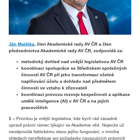
Ján Matějka
, člen Akademické rady AV ČR a člen
předsednictva Akademické rady AV ČR, zodpovídá za:
metodický dohled nad vnější legislativou AV ČR
koordinaci spolupráce se Střediskem společných
činností AV ČR při jeho transformaci včetně
naplňování účelu a dohledu nad předmětem
činnosti ve vztahu k zřizovateli
koordinaci provozu rozvoje bezpečnosti a aplikace
umělé inteligence (AI) v AV ČR a na jejích
pracovištích
1 –
Prioritou je vnější legislativa, kde bych rád zásadně
upravil právní rámec týkající se Akademie věd. Nejenže už
neodpovídá faktickému stavu jejího fungování, v mnoha
ohledech nereflektuje ani požadavky navazujících právních