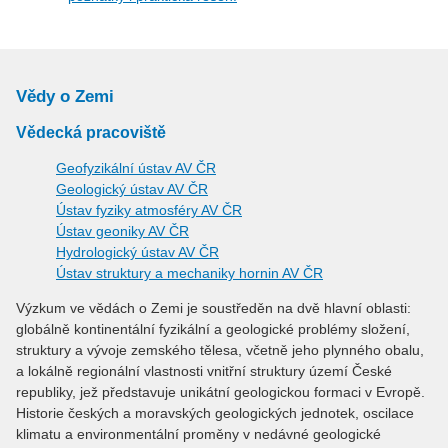
Vědy o Zemi
Vědecká pracoviště
Geofyzikální ústav AV ČR
Geologický ústav AV ČR
Ústav fyziky atmosféry AV ČR
Ústav geoniky AV ČR
Hydrologický ústav AV ČR
Ústav struktury a mechaniky hornin AV ČR
Výzkum ve vědách o Zemi je soustředěn na dvě hlavní oblasti:
globálně kontinentální fyzikální a geologické problémy složení,
struktury a vývoje zemského tělesa, včetně jeho plynného obalu,
a lokálně regionální vlastnosti vnitřní struktury území České
republiky, jež představuje unikátní geologickou formaci v Evropě.
Historie českých a moravských geologických jednotek, oscilace
klimatu a environmentální proměny v nedávné geologické