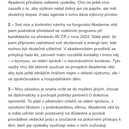
Akademii přinášela viditelné výsledky. Chci se ještě více
zasadit o to, aby výzkum nebyl dobrý jen na papíře, ale měl
skutečný dopad. A tato agenda k tomu dává výborný prostor.
2 –
Své vize a konkrétní návrhy na fungování Akademie věd
jsem podrobně představil ve volebním programu při
kandidatuře na předsedu AV ČR v roce 2024. Stále platí, že
jsem připraven nabídnout své zkušenosti a energii tam, kde
mohou být skutečně užitečné. V akademickém prostředí se
pohybuji řadu let, zároveň mám rozsáhlé kontakty i mimo něj
– v byznysu, ve státní správě i v mezinárodním kontextu. Tyto
vazby chci dál aktivně využívat ve prospěch Akademie věd,
aby byla ještě silnějším hráčem nejen v oblasti výzkumu, ale i
ve společenském a hospodářském dění.
3 –
Mou zásadou je snaha vcítit se do myšlení jiných, chovat
se diplomaticky a pochopit potřeby partnerů či dokonce
oponentů. To platí o pěstování vztahů se státní správou, s
vysokými školami i s podnikatelskou sférou. Akademie věd by
si měla udržet směr postavený na důsledné a poctivě
prováděné vědecké práci a současně na pokorném přístupu k
těm, kteří její výsledky využívají nebo o nich rozhodují.