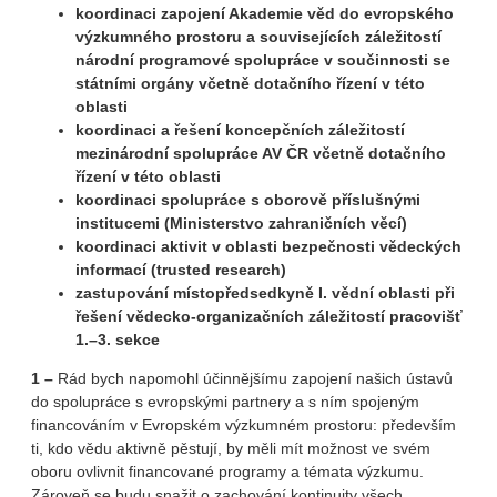
koordinaci zapojení Akademie věd do evropského
výzkumného prostoru a souvisejících záležitostí
národní programové spolupráce v součinnosti se
státními orgány včetně dotačního řízení v této
oblasti
koordinaci a řešení koncepčních záležitostí
mezinárodní spolupráce AV ČR včetně dotačního
řízení v této oblasti
koordinaci spolupráce s oborově příslušnými
institucemi (Ministerstvo zahraničních věcí)
koordinaci aktivit v oblasti bezpečnosti vědeckých
informací (trusted research)
zastupování místopředsedkyně I. vědní oblasti při
řešení vědecko-organizačních záležitostí pracovišť
1.–3. sekce
1 –
Rád bych napomohl účinnějšímu zapojení našich ústavů
do spolupráce s evropskými partnery a s ním spojeným
financováním v Evropském výzkumném prostoru: především
ti, kdo vědu aktivně pěstují, by měli mít možnost ve svém
oboru ovlivnit financované programy a témata výzkumu.
Zároveň se budu snažit o zachování kontinuity všech