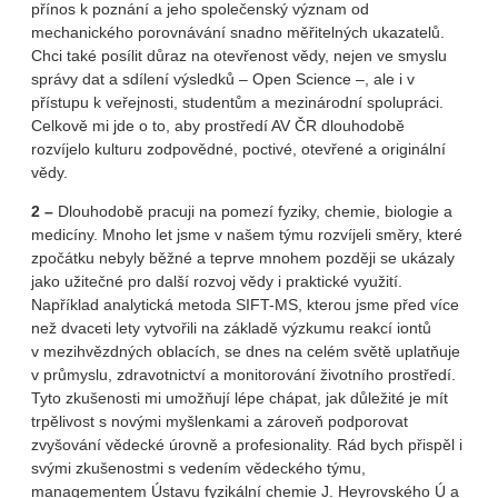
přínos k poznání a jeho společenský význam od
mechanického porovnávání snadno měřitelných ukazatelů.
Chci také posílit důraz na otevřenost vědy, nejen ve smyslu
správy dat a sdílení výsledků – Open Science –, ale i v
přístupu k veřejnosti, studentům a mezinárodní spolupráci.
Celkově mi jde o to, aby prostředí AV ČR dlouhodobě
rozvíjelo kulturu zodpovědné, poctivé, otevřené a originální
vědy.
2 –
Dlouhodobě pracuji na pomezí fyziky, chemie, biologie a
medicíny. Mnoho let jsme v našem týmu rozvíjeli směry, které
zpočátku nebyly běžné a teprve mnohem později se ukázaly
jako užitečné pro další rozvoj vědy i praktické využití.
Například analytická metoda SIFT-MS, kterou jsme před více
než dvaceti lety vytvořili na základě výzkumu reakcí iontů
v mezihvězdných oblacích, se dnes na celém světě uplatňuje
v průmyslu, zdravotnictví a monitorování životního prostředí.
Tyto zkušenosti mi umožňují lépe chápat, jak důležité je mít
trpělivost s novými myšlenkami a zároveň podporovat
zvyšování vědecké úrovně a profesionality. Rád bych přispěl i
svými zkušenostmi s vedením vědeckého týmu,
managementem Ústavu fyzikální chemie J. Heyrovského Ú a