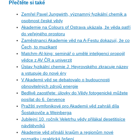
Přečtěte si také
Zemřel Pavel Jungwirth, významný fyzikální chemik a
osobnost české vědy
Akademie na Colours of Ostrava ukázala, že věda patří
do veřejného prostoru
Zaměstnanci Akademie věd na A-Festu dokazují, že co
Čech, to muzikant
Matchm-AI-king: seminář o umělé inteligenci propojil
vědce z AV ČR a univerzit
Ústav fyzikální chemie J. Heyrovského zkracuje název
a vstupuje do nové éry
V Akademii věd se debatovalo o budoucnosti
obnovitelných zdrojů energie
Bedlivě zaostřete: úlovky do Vědy fotogenické můžete
posílat do 6. července
Pražští symfonikové pro Akademii věd zahráli díla
Šostakoviče a Weinberga
Jubilejní 10. ročník Veletrhu vědy přilákal desetitisíce
návštěvníků
Akademie věd přináší krajům a regionům nové
poznatky i praktická řešení