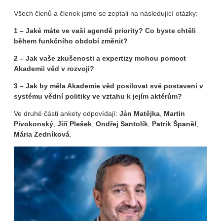
Všech členů a členek jsme se zeptali na následující otázky:
1 – Jaké máte ve vaší agendě priority? Co byste chtěli
během funkčního období změnit?
2 – Jak vaše zkušenosti a expertizy mohou pomoct
Akademii věd v rozvoji?
3 – Jak by měla Akademie věd posilovat své postavení v
systému vědní politiky ve vztahu k jejím aktérům?
Ve druhé části ankety odpovídají:
Ján Matějka
,
Martin
Pivokonský
,
Jiří Plešek
,
Ondřej Santolík
,
Patrik Španěl
,
Mária Zedníková
.