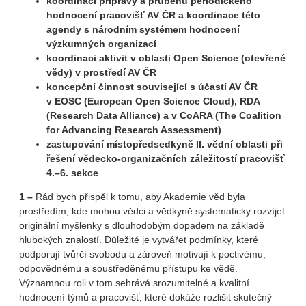
koordinaci přípravy a průběhu periodického
hodnocení pracovišť AV ČR a koordinace této
agendy s národním systémem hodnocení
výzkumných organizací
koordinaci aktivit v oblasti Open Science (otevřené
vědy) v prostředí AV ČR
koncepční činnost související s účastí AV ČR
v EOSC (European Open Science Cloud), RDA
(Research Data Alliance) a v CoARA (The Coalition
for Advancing Research Assessment)
zastupování místopředsedkyně II. vědní oblasti při
řešení vědecko-organizačních záležitostí pracovišť
4.–6. sekce
1 –
Rád bych přispěl k tomu, aby Akademie věd byla
prostředím, kde mohou vědci a vědkyně systematicky rozvíjet
originální myšlenky s dlouhodobým dopadem na základě
hlubokých znalostí. Důležité je vytvářet podmínky, které
podporují tvůrčí svobodu a zároveň motivují k poctivému,
odpovědnému a soustředěnému přístupu ke vědě.
Významnou roli v tom sehrává srozumitelné a kvalitní
hodnocení týmů a pracovišť, které dokáže rozlišit skutečný