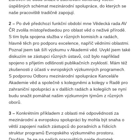
úspěšných schémat mezinárodní spolupráce, do kterých se
naše pracoviště tradičně zapojují.
2 –
Po dvě předchozí funkční období mne Vědecká rada AV
ČR zvolila místopředsedou pro oblast věd o neživé přírodě.
S tím byla spojena služba v různých komisích a radách,
hlavně těch pro podporu excelence, napříč vědními oblastmi.
Poznal jsem tak šíři výzkumu v Akademii věd. Uvykl jsem také
diskuzím se zástupci různých ústavů, což bylo například
spojeno s přijetím odlišnosti publikačních zvyklostí. Mám též
zkušenosti z účasti v evropských výzkumných programech.
S podporou Odboru mezinárodní spolupráce Kanceláře
Akademie věd a společně s kolegyněmi a kolegy v Radě pro
zahraniční spolupráci a v dalších radách a kolegiích se nyní
budu snažit pomáhat našim výzkumným týmům z různých
oborů.
3 –
Konkrétním příkladem z oblasti mé odpovědnosti za
mezinárodní a evropskou spolupráci by mohla být snaha o
větší zapojení našich zástupců do poradních a řídicích
struktur programů Evropského výzkumného prostoru.
Doufám, že se na našich pracovištích najde dostatek