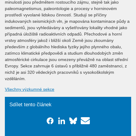
minulosti jsou předmětem rostoucího zájmu, stejně tak jako
paleomagnetismus, paleontologie a procesy v horninovém
prostředí vyvolané lidskou činností. Studují se příčiny
indukovaných seismických vln, je mapována kontaminace půdy a
sedimentů, jsou vyhledávány a vyšetřovány lokality vhodné jako
případná úložiště radioaktivních odpadů. Přechodové a horní
vrstvy atmosféry jakož i bližší okolí Země jsou zkoumány
především z globálního hlediska fyziky jejího plynného obalu,
zatímco klimatické předpovědi a studium dlouhodobých změn
atmosférické cirkulace jsou omezeny převážně na oblast střední
Evropy. Sekce zahrnuje 6 ústavů s přibližně 480 zaměstnanci, z
nichž je asi 320 vědeckých pracovníků s vysokoškolským
vzděláním.
Všechny výzkumné sekce
Sdílet tento článek