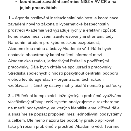
koordinaci zavádění směrnice NIS2 v AV ČR a na
jejích pracovištích
1 –
Agenda posilování institucionální odolnosti a koordinace
zavádění nového zákona o kybernetické bezpečnosti v
prostředí Akademie věd vyžaduje rychlý a efektivní způsob
komunikace mezi všemi zainteresovanými stranami, tedy
Národním úřadem pro kybernetickou bezpečnost,
Akademickou radou a ústavy Akademie věd. Ráda bych
nastavila oboustranný kanál sdílení informací mezi
Akademickou radou, jednotlivými řediteli a pověřenými
pracovníky. Dále bych chtěla ve spolupráci s pracovníky
Střediska společných činností poskytnout centrální podporu
v obou těchto agendách – organizační, technickou i
vzdělávací –, čímž by ústavy mohly ušetřit nemalé prostředky.
2 –
Při řešení komplexních inženýrských problémů využíváme
víceškálový přístup: celý systém analyzujeme a rozebereme
na menší podsystémy, ve kterých identifikujeme klíčové děje
a snažíme se popsat propojení mezi jednotlivými podsystémy
a celkem. Dle mého názoru lze podobný přístup aplikovat
také při řešení problémů v prostředí Akademie věd. Tvoříme