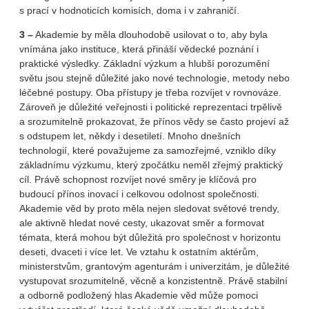
s prací v hodnoticích komisích, doma i v zahraničí.
3 –
Akademie by měla dlouhodobě usilovat o to, aby byla
vnímána jako instituce, která přináší vědecké poznání i
praktické výsledky. Základní výzkum a hlubší porozumění
světu jsou stejně důležité jako nové technologie, metody nebo
léčebné postupy. Oba přístupy je třeba rozvíjet v rovnováze.
Zároveň je důležité veřejnosti i politické reprezentaci trpělivě
a srozumitelně prokazovat, že přínos vědy se často projeví až
s odstupem let, někdy i desetiletí. Mnoho dnešních
technologií, které považujeme za samozřejmé, vzniklo díky
základnímu výzkumu, který zpočátku neměl zřejmý praktický
cíl. Právě schopnost rozvíjet nové směry je klíčová pro
budoucí přínos inovací i celkovou odolnost společnosti.
Akademie věd by proto měla nejen sledovat světové trendy,
ale aktivně hledat nové cesty, ukazovat směr a formovat
témata, která mohou být důležitá pro společnost v horizontu
deseti, dvaceti i více let. Ve vztahu k ostatním aktérům,
ministerstvům, grantovým agenturám i univerzitám, je důležité
vystupovat srozumitelně, věcně a konzistentně. Právě stabilní
a odborně podložený hlas Akademie věd může pomoci