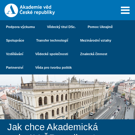
Podpora výzkumu
Vědecký titul DSc.
Pomoc Ukrajině
Spolupráce
Transfer technologií
Mezinárodní vztahy
Vzdělávání
Vědecké společnosti
Znalecká činnost
Partnerství
Věda pro tvorbu politik
Jak chce Akademická