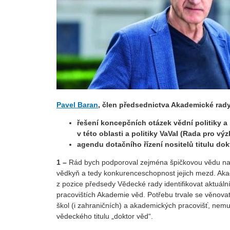
Pavel Baran
,
člen předsednictva Akademické rady
řešení koncepčních otázek vědní politiky a
v této oblasti a politiky VaVaI (Rada pro vý
agendu dotačního řízení nositelů titulu dok
1 –
Rád bych podporoval zejména špičkovou vědu na n
vědkyň a tedy konkurenceschopnost jejich mezd. Akad
z pozice předsedy Vědecké rady identifikovat aktuál
pracovištích Akademie věd. Potřebu trvale se věnovat
škol (i zahraničních) a akademických pracovišť, ne
vědeckého titulu „doktor věd“.