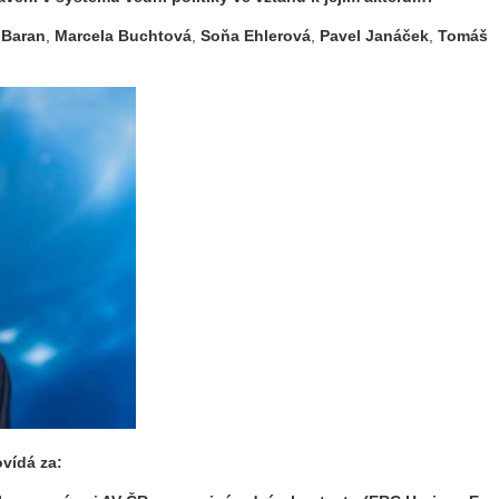
 Baran
,
Marcela Buchtová
,
Soňa Ehlerová
,
Pavel Janáček
,
Tomáš
vídá za: