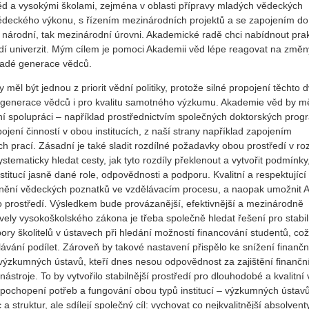
ěd a vysokými školami, zejména v oblasti přípravy mladých vědeckých
deckého výkonu, s řízením mezinárodních projektů a se zapojením do
a národní, tak mezinárodní úrovni. Akademické radě chci nabídnout prak
dí univerzit. Mým cílem je pomoci Akademii věd lépe reagovat na změn
mladé generace vědců.
l být jednou z priorit vědní politiky, protože silné propojení těchto 
é generace vědců i pro kvalitu samotného výzkumu. Akademie věd by m
ální spolupráci – například prostřednictvím společných doktorských prog
jení činností v obou institucích, z naší strany například zapojením
h prací. Zásadní je také sladit rozdílné požadavky obou prostředí v ro
ematicky hledat cesty, jak tyto rozdíly překlenout a vytvořit podmínky
nstitucí jasně dané role, odpovědnosti a podporu. Kvalitní a respektující
latnění vědeckých poznatků ve vzdělávacím procesu, a naopak umožnit 
ho prostředí. Výsledkem bude provázanější, efektivnější a mezinárodně
ly vysokoškolského zákona je třeba společně hledat řešení pro stabil
ry školitelů v ústavech při hledání možností financování studentů, což
ělávání podílet. Zároveň by takové nastavení přispělo ke snížení finančn
lů výzkumných ústavů, kteří dnes nesou odpovědnost za zajištění finančn
stroje. To by vytvořilo stabilnější prostředí pro dlouhodobé a kvalitní
o pochopení potřeb a fungování obou typů institucí – výzkumných ústav
a struktur, ale sdílejí společný cíl: vychovat co nejkvalitnější absolvent