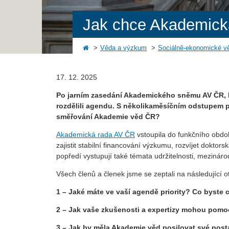
Jak chce Akademická 
Věda a výzkum
Sociálně-ekonomické v
17. 12. 2025
Po jarním zasedání Akademického sněmu AV ČR, kte
rozdělili agendu. S několikaměsíčním odstupem přib
směřování Akademie věd ČR?
Akademická rada AV ČR
vstoupila do funkčního obdo
zajistit stabilní financování výzkumu, rozvíjet doktorsk
popředí vystupují také témata udržitelnosti, mezináro
Všech členů a členek jsme se zeptali na následující o
1 – Jaké máte ve vaší agendě priority? Co byste
2 – Jak vaše zkušenosti a expertizy mohou pomoc
3 – Jak by měla Akademie věd posilovat své posta