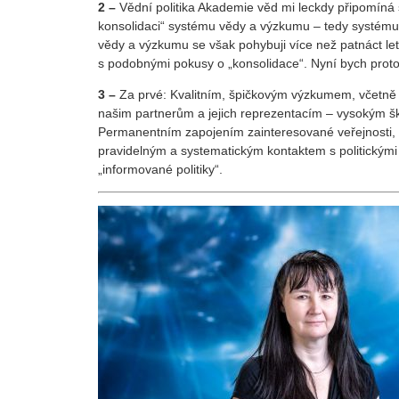
2 –
Vědní politika Akademie věd mi leckdy připomíná 
konsolidaci“ systému vědy a výzkumu – tedy systém
vědy a výzkumu se však pohybuji více než patnáct let
s podobnými pokusy o „konsolidace“. Nyní bych prot
3 –
Za prvé: Kvalitním, špičkovým výzkumem, včetně j
našim partnerům a jejich reprezentacím – vysokým šk
Permanentním zapojením zainteresované veřejnosti,
pravidelným a systematickým kontaktem s politickými
„informované politiky“.