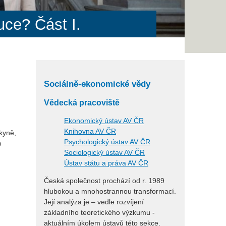
uce? Část I.
Sociálně-ekonomické vědy
Vědecká pracoviště
Ekonomický ústav AV ČR
Knihovna AV ČR
kyně,
Psychologický ústav AV ČR
o
Sociologický ústav AV ČR
Ústav státu a práva AV ČR
Česká společnost prochází od r. 1989
hlubokou a mnohostrannou transformací.
Její analýza je – vedle rozvíjení
základního teoretického výzkumu -
aktuálním úkolem ústavů této sekce.