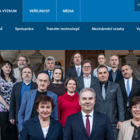
P
A VÝZKUM
VEŘEJNOST
MÉDIA
ně
Spolupráce
Transfer technologií
Mezinárodní vztahy
V