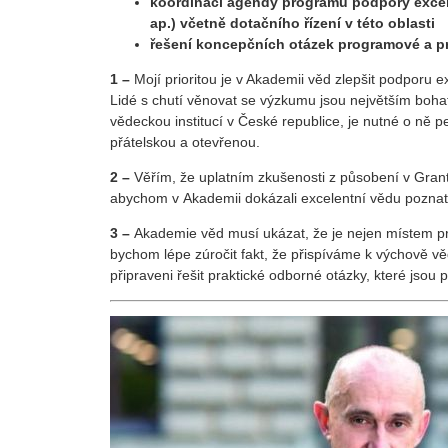
koordinaci agendy programů podpory excel
ap.) včetně dotačního řízení v této oblasti
řešení koncepčních otázek programové a p
1 –
Mojí prioritou je v Akademii věd zlepšit podporu
Lidé s chutí věnovat se výzkumu jsou největším boh
vědeckou institucí v České republice, je nutné o ně pe
přátelskou a otevřenou.
2 –
Věřím, že uplatním zkušenosti z působení v Gran
abychom v Akademii dokázali excelentní vědu poznat a
3 –
Akademie věd musí ukázat, že je nejen místem pro
bychom lépe zúročit fakt, že přispíváme k výchově vě
připraveni řešit praktické odborné otázky, které jsou 