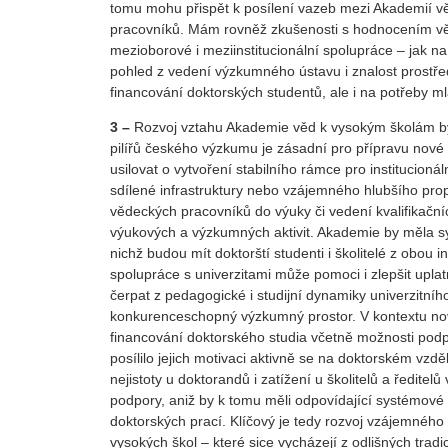
tomu mohu přispět k posílení vazeb mezi Akademií v
pracovníků. Mám rovněž zkušenosti s hodnocením vě
mezioborové i meziinstitucionální spolupráce – jak n
pohled z vedení výzkumného ústavu i znalost prostře
financování doktorských studentů, ale i na potřeby 
3 –
Rozvoj vztahu Akademie věd k vysokým školám by mě
pilířů českého výzkumu je zásadní pro přípravu nov
usilovat o vytvoření stabilního rámce pro institucion
sdílené infrastruktury nebo vzájemného hlubšího propo
vědeckých pracovníků do výuky či vedení kvalifikačníc
výukových a výzkumných aktivit. Akademie by měla syst
nichž budou mít doktorští studenti i školitelé z obou i
spolupráce s univerzitami může pomoci i zlepšit up
čerpat z pedagogické i studijní dynamiky univerzitní
konkurenceschopný výzkumný prostor. V kontextu nove
financování doktorského studia včetně možnosti podpo
posílilo jejich motivaci aktivně se na doktorském vzd
nejistoty u doktorandů i zatížení u školitelů a ředite
podpory, aniž by k tomu měli odpovídající systémové ná
doktorských prací. Klíčový je tedy rozvoj vzájemnéh
vysokých škol – které sice vycházejí z odlišných tradic 