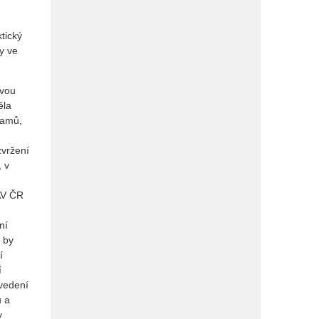
tický
y ve
dvou
ěla
ramů,
zvržení
, v
AV ČR
ní
 by
í
í
 vedení
ů a
y