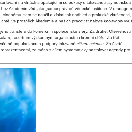
surfování na vlnách s opakujícími se pokusy o takzvanou „symetrickou
u bez Akademie věd jako „samosprávné“ vědecké instituce. V manage
. Mnohému jsem se naučil a získal tak nadhled a praktické zkušenosti, a
o chtěl ve prospěch Akademie a našich pracovišť nabyté
know-how
využ
eho transferu do komerční i společenské sféry. Za druhé: Otevřeností 
olám, resortním výzkumným organizacím i firemní sféře. Za třetí:
 včetně popularizace a podpory takzvané
citizen science
. Za čtvrté:
 reprezentacemi, zejména s cílem systematicky nastolovat agendy pro