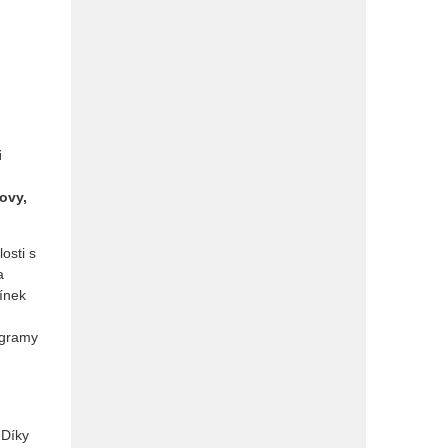
i
ovy,
osti s
a
mínek
ogramy
 Díky