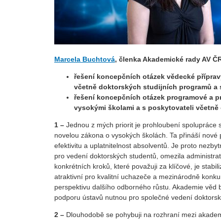
Marcela Buchtová
, členka Akademické rady AV ČR
řešení koncepčních otázek vědecké příprav
včetně doktorských studijních programů a s
řešení koncepčních otázek programové a pr
vysokými školami a s poskytovateli včetně
1 –
Jednou z mých priorit je prohloubení spolupráce s
novelou zákona o vysokých školách. Ta přináší nové 
efektivitu a uplatnitelnost absolventů. Je proto nez
pro vedení doktorských studentů, omezila administrati
konkrétních kroků, které považuji za klíčové, je sta
atraktivní pro kvalitní uchazeče a mezinárodně kon
perspektivu dalšího odborného růstu. Akademie věd by
podporu ústavů nutnou pro společné vedení doktorský
2 –
Dlouhodobě se pohybuji na rozhraní mezi akadem