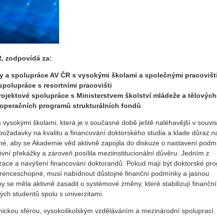
, zodpovídá za:
y a spolupráce AV ČR s vysokými školami a společnými pracovišt
polupráce s resortními pracovišti
ojektové spolupráce s Ministerstvem školství mládeže a tělových
 operačních programů strukturálních fondů
 vysokými školami, která je v současné době ještě naléhavější v souvisl
požadavky na kvalitu a financování doktorského studia a klade důraz n
bytné, aby se Akademie věd aktivně zapojila do diskuze o nastavení pod
vní překážky a zároveň posílila meziinstitucionální důvěru. Jedním z
bilizace a navýšení financování doktorandů. Pokud mají být doktorské pr
kurenceschopné, musí nabídnout důstojné finanční podmínky a jasnou
 se měla aktivně zasadit o systémové změny, které stabilizují finanční
ch studentů spolu s univerzitami.
ickou sférou, vysokoškolským vzděláváním a mezinárodní spoluprací.