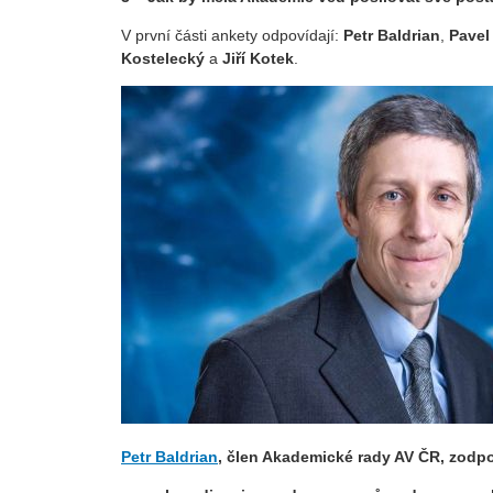
V první části ankety odpovídají:
Petr Baldrian
,
Pavel
Kostelecký
a
Jiří Kotek
.
Petr Baldrian
, člen Akademické rady AV ČR, zodpo