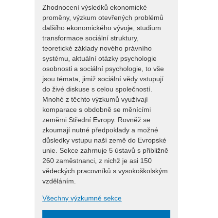
Zhodnocení výsledků ekonomické
proměny, výzkum otevřených problémů
dalšího ekonomického vývoje, studium
transformace sociální struktury,
teoretické základy nového právního
systému, aktuální otázky psychologie
osobnosti a sociální psychologie, to vše
jsou témata, jimiž sociální vědy vstupují
do živé diskuse s celou společností.
Mnohé z těchto výzkumů využívají
komparace s obdobně se měnícími
zeměmi Střední Evropy. Rovněž se
zkoumají nutné předpoklady a možné
důsledky vstupu naší země do Evropské
unie. Sekce zahrnuje 5 ústavů s přibližně
260 zaměstnanci, z nichž je asi 150
vědeckých pracovníků s vysokoškolským
vzděláním.
Všechny výzkumné sekce