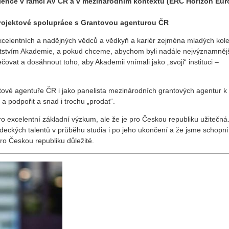
ence v rámci AV ČR a v mezinárodním kontextu (ERC Horizon Eur
rojektové spolupráce s Grantovou agenturou ČR
 excelentních a nadějných vědců a vědkyň a kariér zejména mladých kol
atstvím Akademie, a pokud chceme, abychom byli nadále nejvýznamněj
čovat a dosáhnout toho, aby Akademii vnímali jako „svoji“ instituci –
tové agentuře ČR i jako panelista mezinárodních grantových agentur k
 podpořit a snad i trochu „prodat“.
 excelentní základní výzkum, ale že je pro Českou republiku užitečná.
deckých talentů v průběhu studia i po jeho ukončení a že jsme schopni
pro Českou republiku důležité.