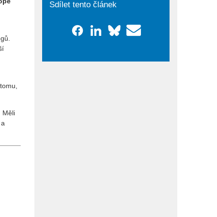
ope
Sdílet tento článek
egů.
ší
 tomu,
 Měli
 a