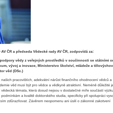
 AV ČR a předseda Vědecké rady AV ČR, zodpovídá za:
 podpory vědy z veřejných prostředků v součinnosti se státními 
zkum, vývoj a inovace, Ministerstvo školství, mládeže a tělovýchov
tor věd (DSc.)
ašich pracovištích, adekvátní nárůst finančního ohodnocení vědců a
emie věd musí být pro vědce a vědkyně atraktivní. Neméně důležité je
ní vědecká témata, která dosud nejsou v dostatečné míře součástí výz
 podmínkám a kvalitě doktorského studia, specificky při spolupráci vys
musím zdůrazňovat. Závěrem neopomenu ani úsilí o zákonné zakotvení