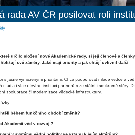
rada AV ČR posilovat roli instit
ědy
ré určilo složení nové Akademické rady, si její členové a členky
ližují své záměry. Jaké mají priority a jak chtějí ovlivnit další
bí s jasně vymezenými prioritami. Chce podporovat mladé vědce a věd
á studia i více otevírat instituci partnerům ze státní i soukromé sféry. D
dní spolupráce či modernizace vědecké infrastruktury.
tázky:
 chtěli během funkčního období změnit?
t Akademii věd v rozvoji?
vení v systému vědní politiky ve vztahu k jejím aktérům?