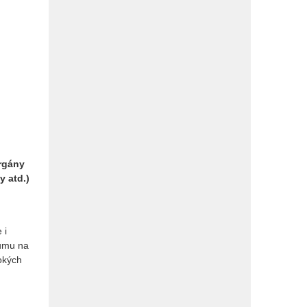
orgány
y atd.)
 i
kumu na
okých