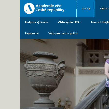
O NÁS
VĚDA 
Podpora výzkumu
Vědecký titul DSc.
Pomoc Ukraji
Partnerství
Věda pro tvorbu politik