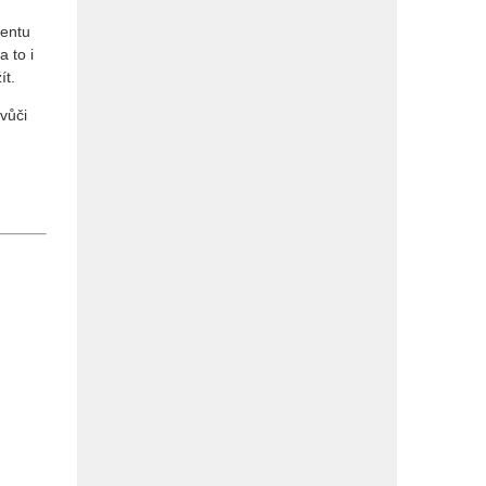
mentu
 to i
ít.
vůči