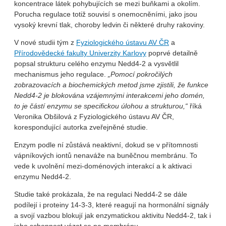
koncentrace látek pohybujících se mezi buňkami a okolím.
Porucha regulace totiž souvisí s onemocněními, jako jsou
vysoký krevní tlak, choroby ledvin či některé druhy rakoviny.
V nové studii tým z
Fyziologického ústavu AV ČR
a
Přírodovědecké fakulty Univerzity Karlovy
poprvé detailně
popsal strukturu celého enzymu Nedd4-2 a vysvětlil
mechanismus jeho regulace.
„Pomocí pokročilých
zobrazovacích a biochemických metod jsme zjistili, že funkce
Nedd4-2 je blokována vzájemnými interakcemi jeho domén,
to je částí enzymu se specifickou úlohou a strukturou,“
říká
Veronika Obšilová z Fyziologického ústavu AV ČR,
korespondující autorka zveřejněné studie.
Enzym podle ní zůstává neaktivní, dokud se v přítomnosti
vápníkových iontů nenaváže na buněčnou membránu. To
vede k uvolnění mezi-doménových interakcí a k aktivaci
enzymu Nedd4-2.
Studie také prokázala, že na regulaci Nedd4-2 se dále
podílejí i proteiny 14-3-3, které reagují na hormonální signály
a svojí vazbou blokují jak enzymatickou aktivitu Nedd4-2, tak i