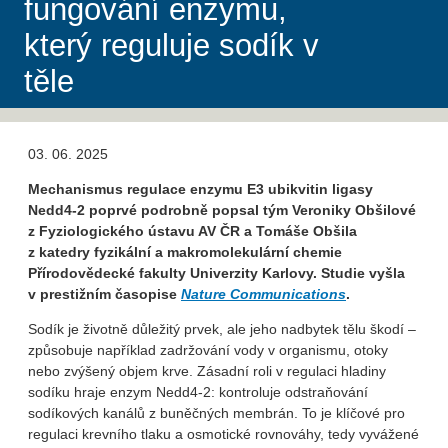
fungování enzymu,
který reguluje sodík v
těle
03. 06. 2025
Mechanismus regulace enzymu E3 ubikvitin ligasy
Nedd4-2 poprvé podrobně popsal tým Veroniky Obšilové
z Fyziologického ústavu AV ČR a Tomáše Obšila
z katedry fyzikální a makromolekulární chemie
Přírodovědecké fakulty Univerzity Karlovy. Studie vyšla
v prestižním časopise
Nature Communications
.
Sodík je životně důležitý prvek, ale jeho nadbytek tělu škodí –
způsobuje například zadržování vody v organismu, otoky
nebo zvýšený objem krve. Zásadní roli v regulaci hladiny
sodíku hraje enzym Nedd4-2: kontroluje odstraňování
sodíkových kanálů z buněčných membrán. To je klíčové pro
regulaci krevního tlaku a osmotické rovnováhy, tedy vyvážené