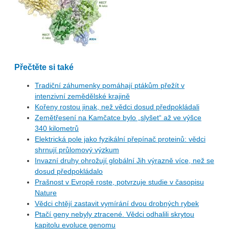
Přečtěte si také
Tradiční záhumenky pomáhají ptákům přežít v
intenzivní zemědělské krajině
Kořeny rostou jinak, než vědci dosud předpokládali
Zemětřesení na Kamčatce bylo „slyšet“ až ve výšce
340 kilometrů
Elektrická pole jako fyzikální přepínač proteinů: vědci
shrnují průlomový výzkum
Invazní druhy ohrožují globální Jih výrazně více, než se
dosud předpokládalo
Prašnost v Evropě roste, potvrzuje studie v časopisu
Nature
Vědci chtějí zastavit vymírání dvou drobných rybek
Ptačí geny nebyly ztracené. Vědci odhalili skrytou
kapitolu evoluce genomu