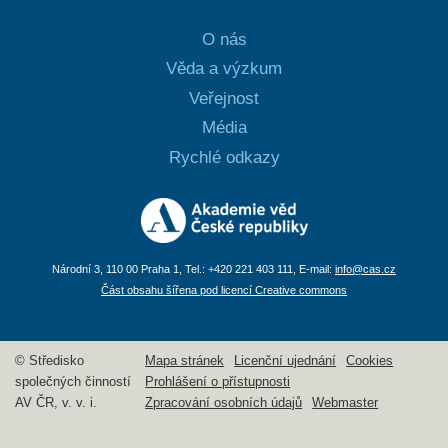
O nás
Věda a výzkum
Veřejnost
Média
Rychlé odkazy
Národní 3, 110 00 Praha 1, Tel.: +420 221 403 111, E-mail:
info@cas.cz
Část obsahu šířena pod licencí Creative commons
© Středisko
Mapa stránek
Licenční ujednání
Cookies
společných činností
Prohlášení o přístupnosti
AV ČR, v. v. i.
Zpracování osobních údajů
Webmaster