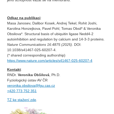
jeho schopnost vázat se na membránu.
Odkaz na publikaci
:
Masa Janosev, Dalibor Kosek, Andrej Tekel, Rohit Joshi,
Karolina Honzejkova, Pavel Pohl, Tomas Obsil* & Veronika
Obsilova*. Structural basis of ubiquitin ligase Nedd4-2
autoinhibition and regulation by calcium and 14-3-3 proteins.
Nature Communications 16:4875 (2025)
. DOI:
10.1038/s41467-025-60207-4.
(* shared corresponding authorship)
https://www.nature.com/articles/s41467-025-60207-4
Kontakt
:
RNDr.
Veronika Obšilová
, Ph.D.
Fyziologický ústav AV ČR
veronika.obsilova@fgu.cas.cz
+420 773 752 351
TZ ke stažení zde
.