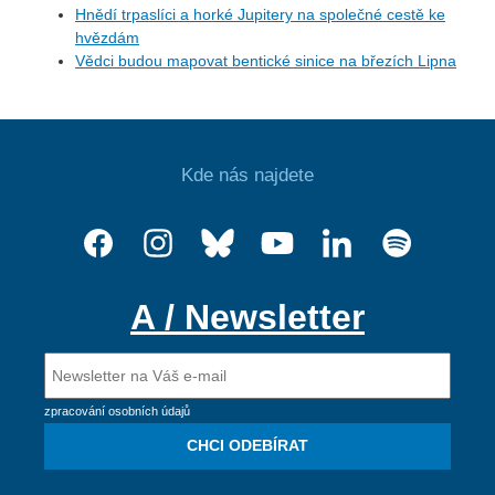
Hnědí trpaslíci a horké Jupitery na společné cestě ke
hvězdám
Vědci budou mapovat bentické sinice na březích Lipna
Kde nás najdete
A / Newsletter
zpracování osobních údajů
CHCI ODEBÍRAT